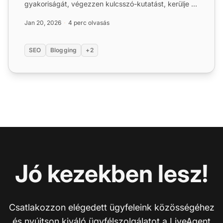
gyakoriságát, végezzen kulcsszó-kutatást, kerülje el
a kulcsszó-ha...
Jan 20, 2026
4 perc olvasás
SEO
Blogging
+2
Jó kezekben lesz!
Csatlakozzon elégedett ügyfeleink közösségéhez
és nyújtson kiváló ügyfélszolgálatot a
LiveAgent