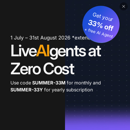
Get your
33% off
+ free AI Agent
1 July – 31st August 2026 *extended
Live
AI
gents at
Zero Cost
Use code
SUMMER-33M
for monthly and
SUMMER-33Y
for yearly subscription