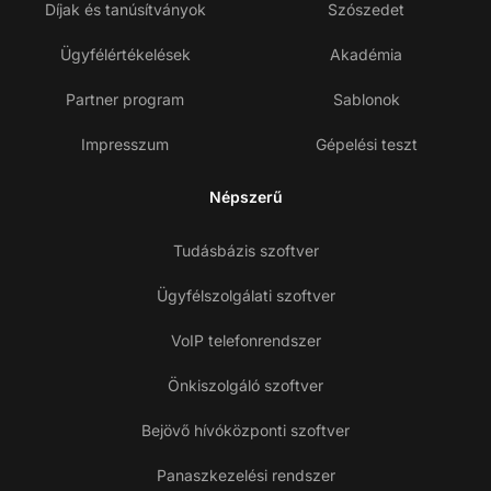
Díjak és tanúsítványok
Szószedet
Ügyfélértékelések
Akadémia
Partner program
Sablonok
Impresszum
Gépelési teszt
Népszerű
Tudásbázis szoftver
Ügyfélszolgálati szoftver
VoIP telefonrendszer
Önkiszolgáló szoftver
Bejövő hívóközponti szoftver
Panaszkezelési rendszer