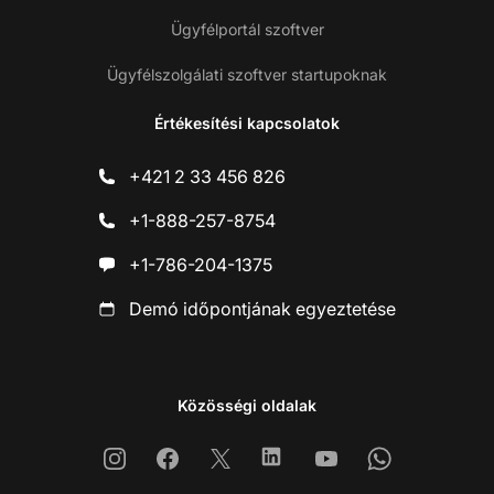
Ügyfélportál szoftver
Ügyfélszolgálati szoftver startupoknak
Értékesítési kapcsolatok
+421 2 33 456 826
+1-888-257-8754
+1-786-204-1375
Demó időpontjának egyeztetése
Közösségi oldalak
Instagram
Facebook
X
Linkedin
Youtube
Whatsapp