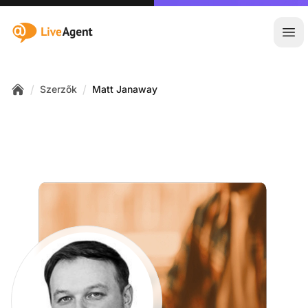
:site.title
Főm
/
/
Szerzők
Matt Janaway
Home