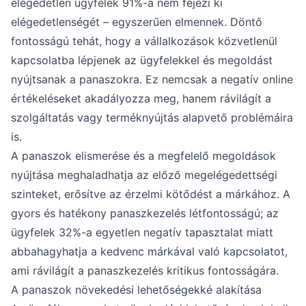
elégedetlen ügyfelek 91%-a nem fejezi ki
elégedetlenségét – egyszerűen elmennek. Döntő
fontosságú tehát, hogy a vállalkozások közvetlenül
kapcsolatba lépjenek az ügyfelekkel és megoldást
nyújtsanak a panaszokra. Ez nemcsak a negatív online
értékeléseket akadályozza meg, hanem rávilágít a
szolgáltatás vagy terméknyújtás alapvető problémáira
is.
A panaszok elismerése és a megfelelő megoldások
nyújtása meghaladhatja az előző megelégedettségi
szinteket, erősítve az érzelmi kötődést a márkához. A
gyors és hatékony panaszkezelés létfontosságú; az
ügyfelek 32%-a egyetlen negatív tapasztalat miatt
abbahagyhatja a kedvenc márkával való kapcsolatot,
ami rávilágít a panaszkezelés kritikus fontosságára.
A panaszok növekedési lehetőségekké alakítása