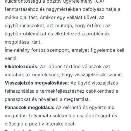
kulcsfontosságú a pozitív ügyfélélmény (CX)
fenntartásához és nagymértékben befolyásolhatja a
márkalojalitást. Amikor egy vállalat követi az
ügyfélpanaszokat, azt mutatja, hogy értékeli az
ügyfélproblémákat és elkötelezett a problémák
megoldása iránt.
Íme néhány fontos szempont, amelyet figyelembe kell
venni:
Elköteleződés:
Az időben történő válaszok azt
mutatják az ügyfeleknek, hogy visszajelzésük számít.
Visszajelzés megvalósítása:
Az ügyfélvisszajelzés
felhasználása a termékfejlesztéshez csökkentheti a
panaszokat és növelheti a megtartást.
Panaszok megoldása:
Az elérhető és egyértelmű
megoldási folyamat csökkenti a csalódottságot és
elősegíti a pozitív interakciókat.