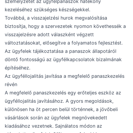
személyzetet az ügyfélpanaszok hatékony
kezeléséhez szükséges készségekkel.
Továbbá, a visszajelzési hurok megvalósítása
biztosítja, hogy a szervezetek nyomon követhessék a
visszajelzésre adott válaszként végzett
változtatásokat, elősegítve a folyamatos fejlesztést.
Az ügyfelek tájékoztatása a panaszok állapotáról
döntő fontosságú az ügyfélkapcsolatok bizalmának
építéséhez.
Az ügyféllojalitás javítása a megfelelő panaszkezelés
révén
A megfelelő panaszkezelés egy erőteljes eszköz az
ügyféllojalitás javításához. A gyors megoldások,
különösen ha öt percen belül történnek, a jövőbeli
vásárlások során az ügyfelek megnövekedett
kiadásához vezetnek. Sajnálatos módon az