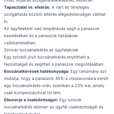
rossz időjárás szolgáltatáskieséshez vezethet.
Tapasztalat vs. elvárás:
A várt és tényleges
szolgáltatás közötti eltérés elégedetlenséget válthat
ki.
Az ügyfelekkel való empátiázás segít a panaszok
kezelésében és a panaszok hatásának
csökkentésében.
Szincér bocsánatkérés az ügyfeleknek
Egy szívből jövő bocsánatkérés enyhítheti a
feszültséget és segíthet a panaszok megoldásában:
Bocsánatkérések hatékonysága:
Egy tanulmány azt
mutatja, hogy a panaszok 45%-a visszavonásra került
egy bocsánatkérés után, szemben a 23%-kal, amely
csak kompenzációval történt.
Elismerje a csalódottságot:
Egy szincér
bocsánatkérés elismeri az ügyfél csalódottságát és