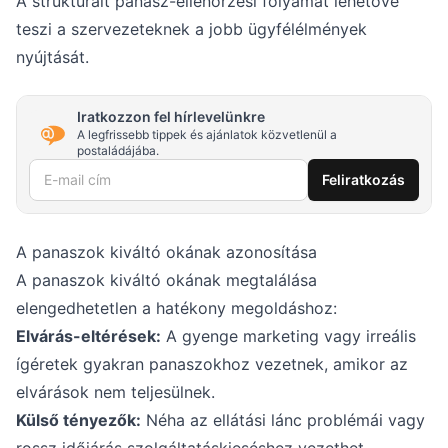
A strukturált panasz-ellenőrzési folyamat lehetővé
teszi a szervezeteknek a jobb ügyfélélmények
nyújtását.
Iratkozzon fel hírlevelünkre
A legfrissebb tippek és ajánlatok közvetlenül a
postaládájába.
E-mail cím
Feliratkozás
A panaszok kiváltó okának azonosítása
A panaszok kiváltó okának megtalálása
elengedhetetlen a hatékony megoldáshoz:
Elvárás-eltérések:
A gyenge marketing vagy irreális
ígéretek gyakran panaszokhoz vezetnek, amikor az
elvárások nem teljesülnek.
Külső tényezők:
Néha az ellátási lánc problémái vagy