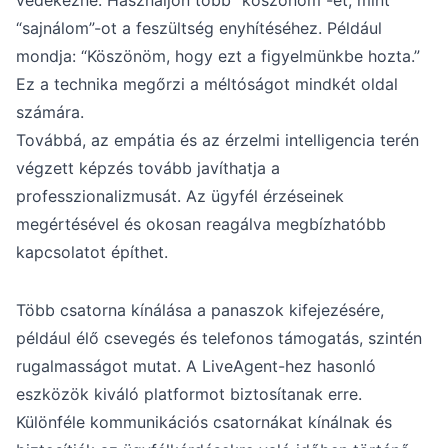
védekezne. Használjon több “köszönöm”-et, mint
“sajnálom”-ot a feszültség enyhítéséhez. Például
mondja: “Köszönöm, hogy ezt a figyelmünkbe hozta.”
Ez a technika megőrzi a méltóságot mindkét oldal
számára.
Továbbá, az empátia és az érzelmi intelligencia terén
végzett képzés tovább javíthatja a
professzionalizmusát. Az ügyfél érzéseinek
megértésével és okosan reagálva megbízhatóbb
kapcsolatot építhet.
Több csatorna kínálása a panaszok kifejezésére,
például élő csevegés és telefonos támogatás, szintén
rugalmasságot mutat. A LiveAgent-hez hasonló
eszközök kiváló platformot biztosítanak erre.
Különféle kommunikációs csatornákat kínálnak és