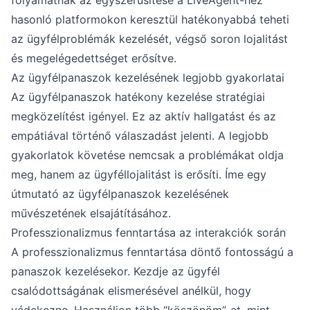
folyamatnak az egyszerűsítése a LiveAgent-hez
hasonló platformokon keresztül hatékonyabbá teheti
az ügyfélproblémák kezelését, végső soron lojalitást
és megelégedettséget erősítve.
Az ügyfélpanaszok kezelésének legjobb gyakorlatai
Az ügyfélpanaszok hatékony kezelése stratégiai
megközelítést igényel. Ez az aktív hallgatást és az
empátiával történő válaszadást jelenti. A legjobb
gyakorlatok követése nemcsak a problémákat oldja
meg, hanem az ügyféllojalitást is erősíti. Íme egy
útmutató az ügyfélpanaszok kezelésének
művészetének elsajátításához.
Professzionalizmus fenntartása az interakciók során
A professzionalizmus fenntartása döntő fontosságú a
panaszok kezelésekor. Kezdje az ügyfél
csalódottságának elismerésével anélkül, hogy