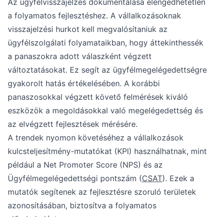
Az ügyfélvisszajelzés dokumentálása elengedhetetlen
a folyamatos fejlesztéshez. A vállalkozásoknak
visszajelzési hurkot kell megvalósítaniuk az
ügyfélszolgálati folyamataikban, hogy áttekinthessék
a panaszokra adott válaszként végzett
változtatásokat. Ez segít az ügyfélmegelégedettségre
gyakorolt hatás értékelésében. A korábbi
panaszosokkal végzett követő felmérések kiváló
eszközök a megoldásokkal való megelégedettség és
az elvégzett fejlesztések mérésére.
A trendek nyomon követéséhez a vállalkozások
kulcsteljesítmény-mutatókat (KPI) használhatnak, mint
például a Net Promoter Score (NPS) és az
Ügyfélmegelégedettségi pontszám (
CSAT
). Ezek a
mutatók segítenek az fejlesztésre szoruló területek
azonosításában, biztosítva a folyamatos