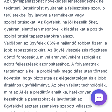
Az ügyfélpanaszokat növekedési lehetőségeknek kell
tekinteni. Betekintést nyújtanak a fejlesztésre szoruló
területekbe, így javítva a termékeket vagy
szolgáltatásokat. Az ügyfelek, ha jól kezelik őket,
gyakran jelentősen megnövelik kiadásaikat a pozitív
szolgáltatási tapasztalatokra válaszul.
Valójában az ügyfelek 86%-a hajlandó többet fizetni a
jobb tapasztalatokért. Az ügyfélvisszajelzés rögzítése
döntő fontosságú, mivel aranyműveként szolgál az
adott fejlesztések azonosításához. A folyamatnak
tartalmaznia kell a problémák megoldása után történő
követést, hogy biztosítsa az elégedettséget és a jobb
általános ügyfélélményt. Az olyan fejlett technológiák,
mint az AI és a prediktív analitika, hatékonyan
kezelhetik a panaszokat és javíthatják az
ügyfélkiválasztást személyre szabott válaszok