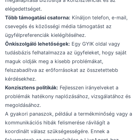
megállapítása biztosítja a konzisztenciát és az
elégedettséget.
Több támogatási csatorna:
Kínáljon telefon, e-mail,
csevegés és közösségi média támogatást az
ügyfélpreferenciák kielégítéséhez.
Önkiszolgáló lehetőségek:
Egy GYIK oldal vagy
tudásbázis felhatalmazza az ügyfeleket, hogy saját
maguk oldják meg a kisebb problémákat,
felszabadítva az erőforrásokat az összetettebb
kérdésekhez.
Konzisztens politikák:
Fejlesszen irányelveket a
problémák hatékony naplózásához, vizsgálatához és
megoldásához.
A gyakori panaszok, például a termékminőség vagy a
kommunikációs hibák felismerése rávilágít a
koordinált válasz szükségességére. Ennek a