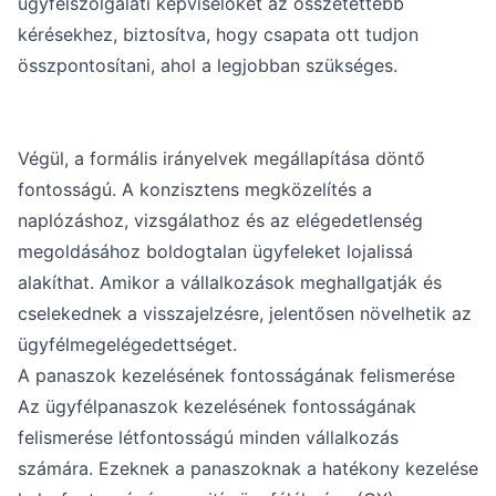
ügyfélszolgálati képviselőket az összetettebb
kérésekhez, biztosítva, hogy csapata ott tudjon
összpontosítani, ahol a legjobban szükséges.
Végül, a formális irányelvek megállapítása döntő
fontosságú. A konzisztens megközelítés a
naplózáshoz, vizsgálathoz és az elégedetlenség
megoldásához boldogtalan ügyfeleket lojalissá
alakíthat. Amikor a vállalkozások meghallgatják és
cselekednek a visszajelzésre, jelentősen növelhetik az
ügyfélmegelégedettséget.
A panaszok kezelésének fontosságának felismerése
Az ügyfélpanaszok kezelésének fontosságának
felismerése létfontosságú minden vállalkozás
számára. Ezeknek a panaszoknak a hatékony kezelése