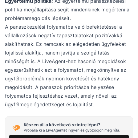
Egyértelmű politika:
Az egyértelmű panaszkezelési
politika megállapítása segít mindenkinek megérteni a
problémamegoldás lépéseit.
A panaszkezelési folyamatba való befektetéssel a
vállalkozások negatív tapasztalatokat pozitívakká
alakíthatnak. Ez nemcsak az elégedetlen ügyfeleket
lojalissá alakítja, hanem javítja a szolgáltatás
minőségét is. A LiveAgent-hez hasonló megoldások
egyszerűsíthetik ezt a folyamatot, megkönnyítve az
ügyfélproblémák nyomon követését és hatékony
megoldását. A panaszok prioritásba helyezése
folyamatos fejlesztéshez vezet, amely növeli az
ügyfélmegelégedettséget és lojalitást.
Készen áll a következő szintre lépni?
Próbálja ki a LiveAgentet ingyen és győződjön meg róla.