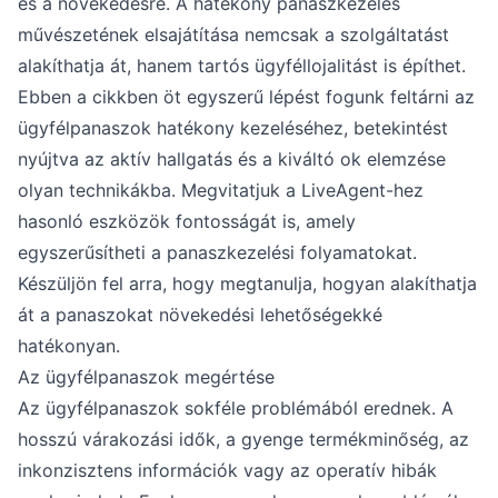
és a növekedésre. A hatékony panaszkezelés
művészetének elsajátítása nemcsak a szolgáltatást
alakíthatja át, hanem tartós ügyféllojalitást is építhet.
Ebben a cikkben öt egyszerű lépést fogunk feltárni az
ügyfélpanaszok hatékony kezeléséhez, betekintést
nyújtva az aktív hallgatás és a kiváltó ok elemzése
olyan technikákba. Megvitatjuk a LiveAgent-hez
hasonló eszközök fontosságát is, amely
egyszerűsítheti a panaszkezelési folyamatokat.
Készüljön fel arra, hogy megtanulja, hogyan alakíthatja
át a panaszokat növekedési lehetőségekké
hatékonyan.
Az ügyfélpanaszok megértése
Az ügyfélpanaszok sokféle problémából erednek. A
hosszú várakozási idők, a gyenge termékminőség, az
inkonzisztens információk vagy az operatív hibák