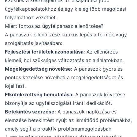
Ezeknek a készségeknek az elsajátítása jobb
ügyfélkapcsolatokhoz és egy kielégítőbb megoldási
folyamathoz vezethet.
Miért fontos az ügyfélpanasz ellenőrzése?
A panaszok ellenőrzése kritikus lépés a termék vagy
szolgáltatás javításában:
Fejlesztési területek azonosítása:
Az ellenőrzés
kiemeli, hol szükséges változtatás az ajánlatokban.
Megelégedettség növelése:
A panaszok gyors és
pontos kezelése növelheti a megelégedettséget és
lojalitást.
Elkötelezettség bemutatása:
A panaszok követése
bizonyítja az ügyfélszolgálat iránti dedikációt.
Betekintés szerzése:
A panaszok naplózása és
elemzése betekintést nyújt az ismétlődő problémákba,
amely segít a proaktív problémamegoldásban.