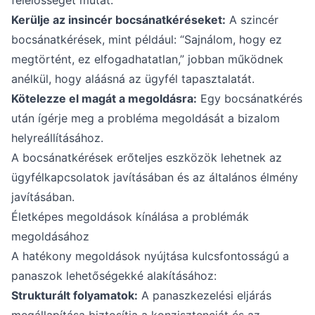
felelősséget mutat.
Kerülje az insincér bocsánatkéréseket:
A szincér
bocsánatkérések, mint például: “Sajnálom, hogy ez
megtörtént, ez elfogadhatatlan,” jobban működnek
anélkül, hogy aláásná az ügyfél tapasztalatát.
Kötelezze el magát a megoldásra:
Egy bocsánatkérés
után ígérje meg a probléma megoldását a bizalom
helyreállításához.
A bocsánatkérések erőteljes eszközök lehetnek az
ügyfélkapcsolatok javításában és az általános élmény
javításában.
Életképes megoldások kínálása a problémák
megoldásához
A hatékony megoldások nyújtása kulcsfontosságú a
panaszok lehetőségekké alakításához:
Strukturált folyamatok:
A panaszkezelési eljárás