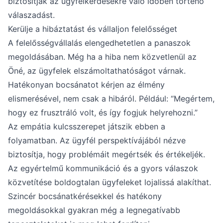
biztosítják az ügyfélkérdésekre való időben történő
válaszadást.
Kerülje a hibáztatást és vállaljon felelősséget
A felelősségvállalás elengedhetetlen a panaszok
megoldásában. Még ha a hiba nem közvetlenül az
Öné, az ügyfelek elszámoltathatóságot várnak.
Hatékonyan bocsánatot kérjen az élmény
elismerésével, nem csak a hibáról. Például: “Megértem,
hogy ez frusztráló volt, és így fogjuk helyrehozni.”
Az empátia kulcsszerepet játszik ebben a
folyamatban. Az ügyfél perspektívájából nézve
biztosítja, hogy problémáit megértsék és értékeljék.
Az egyértelmű kommunikáció és a gyors válaszok
közvetítése boldogtalan ügyfeleket lojalissá alakíthat.
Szincér bocsánatkérésekkel és hatékony
megoldásokkal gyakran még a legnegatívabb