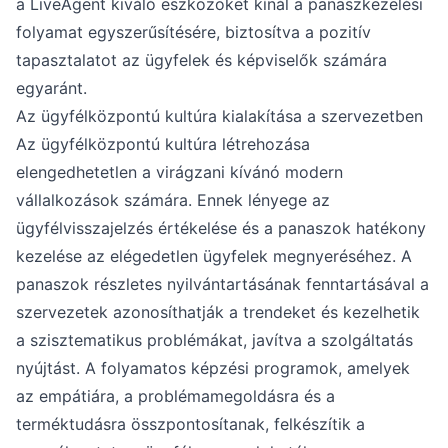
a LiveAgent kiváló eszközöket kínál a panaszkezelési
folyamat egyszerűsítésére, biztosítva a pozitív
tapasztalatot az ügyfelek és képviselők számára
egyaránt.
Az ügyfélközpontú kultúra kialakítása a szervezetben
Az ügyfélközpontú kultúra létrehozása
elengedhetetlen a virágzani kívánó modern
vállalkozások számára. Ennek lényege az
ügyfélvisszajelzés értékelése és a panaszok hatékony
kezelése az elégedetlen ügyfelek megnyeréséhez. A
panaszok részletes nyilvántartásának fenntartásával a
szervezetek azonosíthatják a trendeket és kezelhetik
a szisztematikus problémákat, javítva a szolgáltatás
nyújtást. A folyamatos képzési programok, amelyek
az empátiára, a problémamegoldásra és a
terméktudásra összpontosítanak, felkészítik a