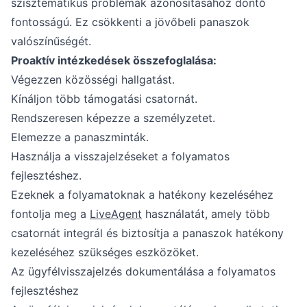
szisztematikus problémák azonosításához döntő
fontosságú. Ez csökkenti a jövőbeli panaszok
valószínűségét.
Proaktív intézkedések összefoglalása:
Végezzen közösségi hallgatást.
Kínáljon több támogatási csatornát.
Rendszeresen képezze a személyzetet.
Elemezze a panaszminták.
Használja a visszajelzéseket a folyamatos
fejlesztéshez.
Ezeknek a folyamatoknak a hatékony kezeléséhez
fontolja meg a
LiveAgent
használatát, amely több
csatornát integrál és biztosítja a panaszok hatékony
kezeléséhez szükséges eszközöket.
Az ügyfélvisszajelzés dokumentálása a folyamatos
fejlesztéshez