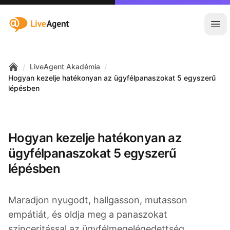
:site.title
Főm
/
/
LiveAgent Akadémia
Home
Hogyan kezelje hatékonyan az ügyfélpanaszokat 5 egyszerű
lépésben
Hogyan kezelje hatékonyan az
ügyfélpanaszokat 5 egyszerű
lépésben
Maradjon nyugodt, hallgasson, mutasson
empátiát, és oldja meg a panaszokat
szinceritással az ügyfélmegelégedettség