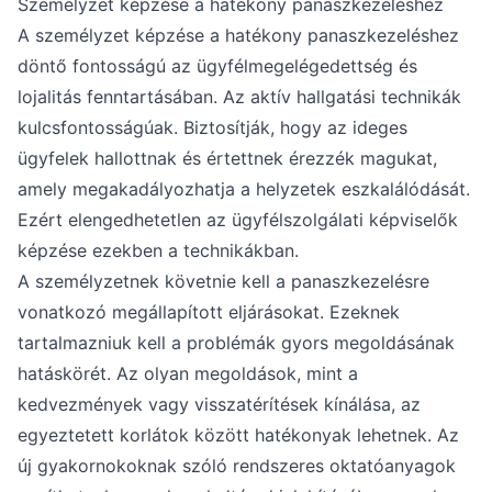
Személyzet képzése a hatékony panaszkezeléshez
A személyzet képzése a hatékony panaszkezeléshez
döntő fontosságú az ügyfélmegelégedettség és
lojalitás fenntartásában. Az aktív hallgatási technikák
kulcsfontosságúak. Biztosítják, hogy az ideges
ügyfelek hallottnak és értettnek érezzék magukat,
amely megakadályozhatja a helyzetek eszkalálódását.
Ezért elengedhetetlen az ügyfélszolgálati képviselők
képzése ezekben a technikákban.
A személyzetnek követnie kell a panaszkezelésre
vonatkozó megállapított eljárásokat. Ezeknek
tartalmazniuk kell a problémák gyors megoldásának
hatáskörét. Az olyan megoldások, mint a
kedvezmények vagy visszatérítések kínálása, az
egyeztetett korlátok között hatékonyak lehetnek. Az
új gyakornokoknak szóló rendszeres oktatóanyagok