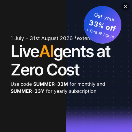
Get your
33% off
+ free AI Agent
1 July – 31st August 2026 *extended
Live
AI
gents at
Zero Cost
Use code
SUMMER-33M
for monthly and
SUMMER-33Y
for yearly subscription