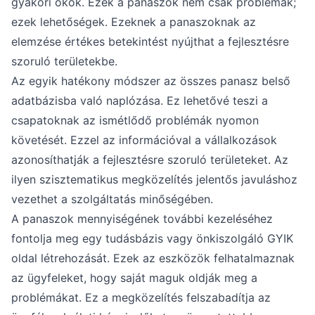
gyakori okok. Ezek a panaszok nem csak problémák;
ezek lehetőségek. Ezeknek a panaszoknak az
elemzése értékes betekintést nyújthat a fejlesztésre
szoruló területekbe.
Az egyik hatékony módszer az összes panasz belső
adatbázisba való naplózása. Ez lehetővé teszi a
csapatoknak az ismétlődő problémák nyomon
követését. Ezzel az információval a vállalkozások
azonosíthatják a fejlesztésre szoruló területeket. Az
ilyen szisztematikus megközelítés jelentős javuláshoz
vezethet a szolgáltatás minőségében.
A panaszok mennyiségének további kezeléséhez
fontolja meg egy tudásbázis vagy önkiszolgáló GYIK
oldal létrehozását. Ezek az eszközök felhatalmaznak
az ügyfeleket, hogy saját maguk oldják meg a
problémákat. Ez a megközelítés felszabadítja az