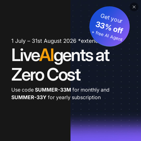
Get your
33% off
+ free AI Agent
1 July – 31st August 2026 *extended
Live
AI
gents at
Zero Cost
Use code
SUMMER-33M
for monthly and
SUMMER-33Y
for yearly subscription