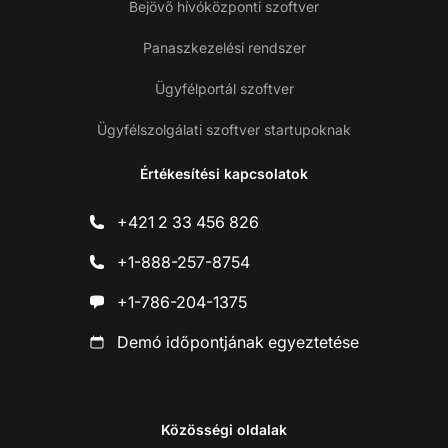
Bejövő hívóközponti szoftver
Panaszkezelési rendszer
Ügyfélportál szoftver
Ügyfélszolgálati szoftver startupoknak
Értékesítési kapcsolatok
+421 2 33 456 826
+1-888-257-8754
+1-786-204-1375
Demó időpontjának egyeztetése
Közösségi oldalak