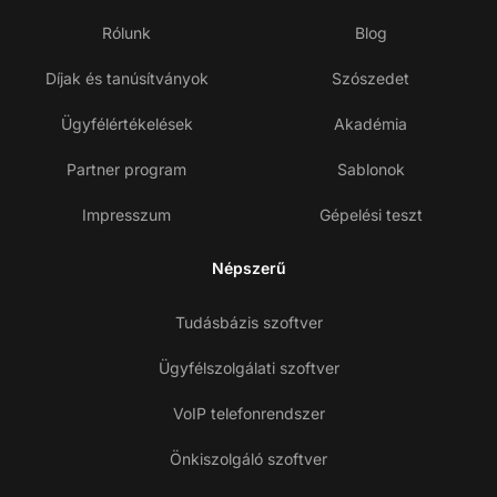
Rólunk
Blog
Díjak és tanúsítványok
Szószedet
Ügyfélértékelések
Akadémia
Partner program
Sablonok
Impresszum
Gépelési teszt
Népszerű
Tudásbázis szoftver
Ügyfélszolgálati szoftver
VoIP telefonrendszer
Önkiszolgáló szoftver