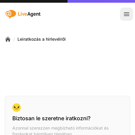
:site.title
Főm
/
Leiratkozás a hírlevélről
Home
Biztosan le szeretne iratkozni?
Azonnal szerezzen megbízható információkat és
forrásokat bármilyen témában.