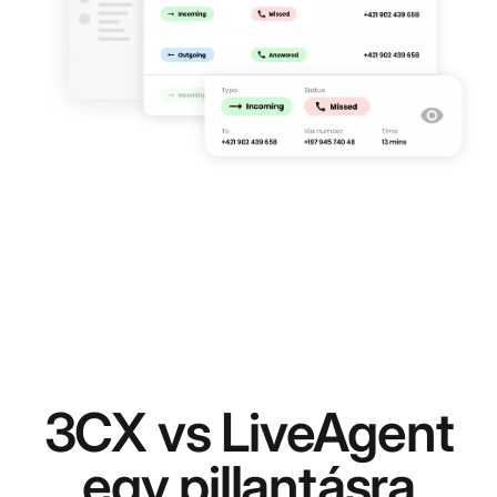
3CX vs LiveAgent
egy pillantásra