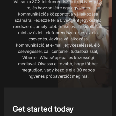
Váltson a 3CX telefonrendszerről a LiveAgent-
re, és hozzon létre egy egységes
kommunikációs központot a vállalkozása
számára. Fedezze fel a LiveAgent jegykezelő
rendszerét, amely több funkcióval rendelkezik,
mint az üzleti telefonrendszerek és az élő
csevegés. Javítsa vállalkozása
kommunikációját e-mail jegykezeléssel, élő
csevegéssel, call centerrel, tudásbázissal,
Viberrel, WhatsApp-pal és közösségi
médiával. Olvassa el tovább, hogy többet
megtudjon, vagy kezdje el a 30 napos
ingyenes próbaverziót még ma.
Get started today