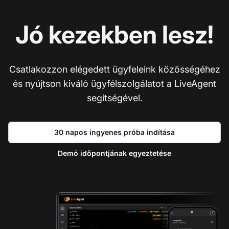
Jó kezekben lesz!
Csatlakozzon elégedett ügyfeleink közösségéhez
és nyújtson kiváló ügyfélszolgálatot a LiveAgent
segítségével.
30 napos ingyenes próba indítása
Demó időpontjának egyeztetése
Lé