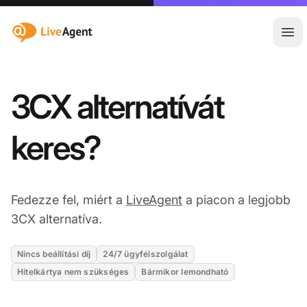
:site.title
Főm
3CX alternatívát
keres?
Fedezze fel, miért a
LiveAgent
a piacon a legjobb
3CX alternatíva.
Nincs beállítási díj
24/7 ügyfélszolgálat
Hitelkártya nem szükséges
Bármikor lemondható