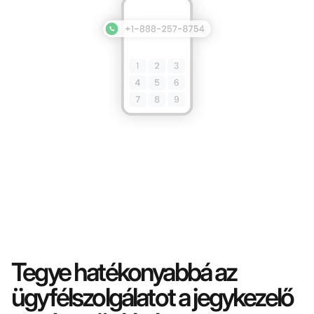
Tegye hatékonyabbá az
ügyfélszolgálatot a jegykezelő