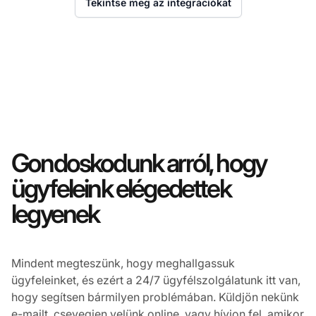
Tekintse meg az integrációkat
Gondoskodunk arról, hogy
ügyfeleink elégedettek
legyenek
Mindent megteszünk, hogy meghallgassuk
ügyfeleinket, és ezért a 24/7 ügyfélszolgálatunk itt van,
hogy segítsen bármilyen problémában. Küldjön nekünk
e-mailt, csevegjen velünk online, vagy hívjon fel, amikor