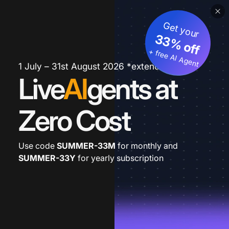
Get your
33% off
+ free AI Agent
1 July – 31st August 2026 *extended
Live
AI
gents at
Zero Cost
Use code
SUMMER-33M
for monthly and
SUMMER-33Y
for yearly subscription