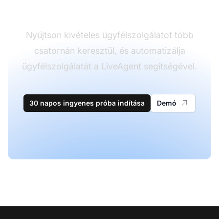
szoftverek területén
Nyújtson kivételes ügyfélszolgálatot több
csatornán keresztül, és automatizálja
ügyfélszolgálatát a LiveAgent segítségével.
30 napos ingyenes próba indítása
Demó