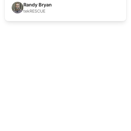
Randy Bryan
tekRESCUE
A vezető az
ügyfélszolgálati