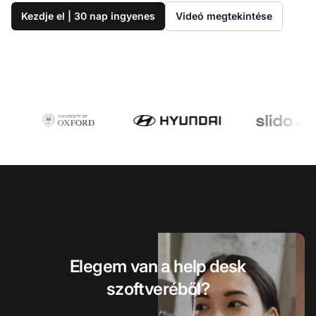
Kezdje el | 30 nap ingyenes
Videó megtekintése
Elegem van a help desk
szoftveréből?