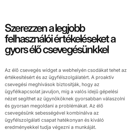
Szerezzen a legjobb
felhasználói értékeléseket a
gyors élő csevegésünkkel
Az élő csevegés widget a webhelyén csodákat tehet az
értékesítésért és az ügyfélszolgálatért. A proaktív
csevegési meghívások biztosítják, hogy az
ügyfélkapcsolat javuljon, míg a valós idejű gépelési
nézet segíthet az ügynököknek gyorsabban válaszolni
és gyorsan megoldani a problémákat. Az élő
csevegésünk sebességével kombinálva az
ügyfélszolgálati csapat hatékonyan és kiváló
eredményekkel tudja végezni a munkáját.