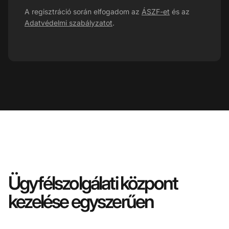
A regisztráció során elfogadom az
ÁSZF-et
és az
Adatvédelmi szabályzatot
.
Ügyfélszolgálati központ
kezelése egyszerűen