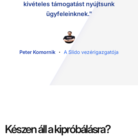
kivételes támogatást nyújtsunk
ügyfeleinknek."
Peter Komornik
A Slido vezérigazgatója
Készen áll a kipróbálásra?