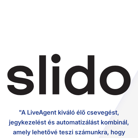
"A LiveAgent kiváló élő csevegést,
jegykezelést és automatizálást kombinál,
amely lehetővé teszi számunkra, hogy