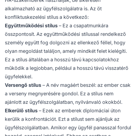
alkalmazható az ügyfélszolgálatra is. Az öt
konfliktuskezelési stílus a következő:
Együttműködési stílus
– Ez a csapatmunkára
összpontosít. Az együttműködési stílussal rendelkező
személy együtt fog dolgozni az ellenkező féllel, hogy
olyan megoldást találjon, amely mindkét felet kielégíti.
Ez a stílus általában a hosszú távú kapcsolatokhoz
működik a legjobban, például a hosszú távú visszatérő
ügyfelekkel.
Versengő stílus
– A név magáért beszél: az ember csak
a verseny megnyerésére gondol. Ez a stílus nem
ajánlott az ügyfélszolgálatban, nyilvánvaló okokból.
Elkerülő stílus
– Ezek az emberek diplomáciai úton
kerülik a konfrontációt. Ezt a stílust sem ajánljuk az
ügyfélszolgálatban. Amikor egy ügyfél panasszal fordul
hozzád, azonnal intézkedj. Ebben az esetben a