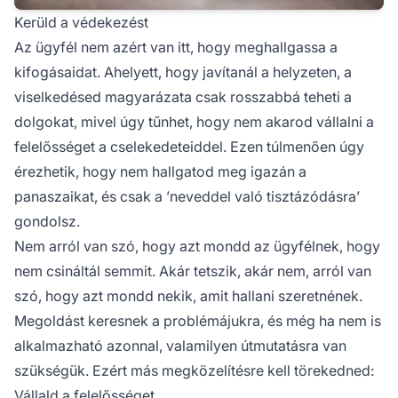
Kerüld a védekezést
Az ügyfél nem azért van itt, hogy meghallgassa a
kifogásaidat. Ahelyett, hogy javítanál a helyzeten, a
viselkedésed magyarázata csak rosszabbá teheti a
dolgokat, mivel úgy tűnhet, hogy nem akarod vállalni a
felelősséget a cselekedeteiddel. Ezen túlmenően úgy
érezhetik, hogy nem hallgatod meg igazán a
panaszaikat, és csak a ’neveddel való tisztázódásra’
gondolsz.
Nem arról van szó, hogy azt mondd az ügyfélnek, hogy
nem csináltál semmit. Akár tetszik, akár nem, arról van
szó, hogy azt mondd nekik, amit hallani szeretnének.
Megoldást keresnek a problémájukra, és még ha nem is
alkalmazható azonnal, valamilyen útmutatásra van
szükségük. Ezért más megközelítésre kell törekedned:
Vállald a felelősséget