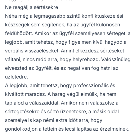
Ne reagálj a sértésekre
Néha még a legmagasabb szintű konfliktuskezelési
készségek sem segítenek, ha az ügyfél különösen
feldühödött. Amikor az ügyfél személyesen sérteget, a
legjobb, amit tehetsz, hogy figyelmen kívül hagyod a
verbális visszaéléseket. Amint elkezdesz sértéseket
váltani, nincs mód arra, hogy helyrehozd. Valószínűleg
elveszted az ügyfélt, és ez negatívan fog hatni az
üzletedre.
A legjobb, amit tehetsz, hogy professzionális és
kiváltott maradsz. A harag végül elmúlik, ha nem
táplálod a válaszaiddal. Amikor nem válaszolsz a
sértegetésekre és sértő üzenetekre, a másik oldal
személye is kap némi extra időt arra, hogy
gondolkodjon a tettein és lecsillapítsa az érzelmeinek.