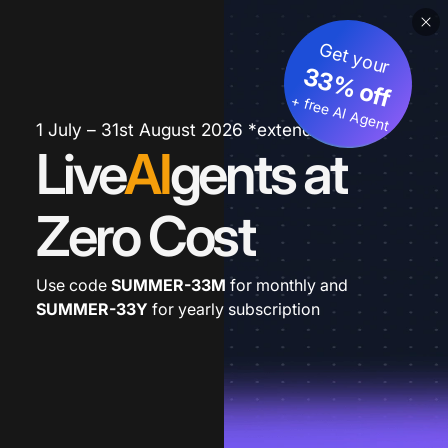
Get your
33% off
+ free AI Agent
1 July – 31st August 2026 *extended
Live
AI
gents at
Zero Cost
Use code
SUMMER-33M
for monthly and
SUMMER-33Y
for yearly subscription