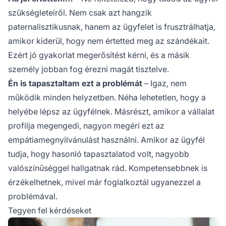
szükségleteiről. Nem csak azt hangzik
paternalisztikusnak, hanem az ügyfelet is frusztrálhatja,
amikor kiderül, hogy nem értetted meg az szándékait.
Ezért jó gyakorlat megerősítést kérni, és a másik
személy jobban fog érezni magát tisztelve.
Én is tapasztaltam ezt a problémát
– Igaz, nem
működik minden helyzetben. Néha lehetetlen, hogy a
helyébe lépsz az ügyfélnek. Másrészt, amikor a vállalat
profilja megengedi, nagyon megéri ezt az
empátiamegnyilvánulást használni. Amikor az ügyfél
tudja, hogy hasonló tapasztalatod volt, nagyobb
valószínűséggel hallgatnak rád. Kompetensebbnek is
érzékelhetnek, mivel már foglalkoztál ugyanezzel a
problémával.
Tegyen fel kérdéseket