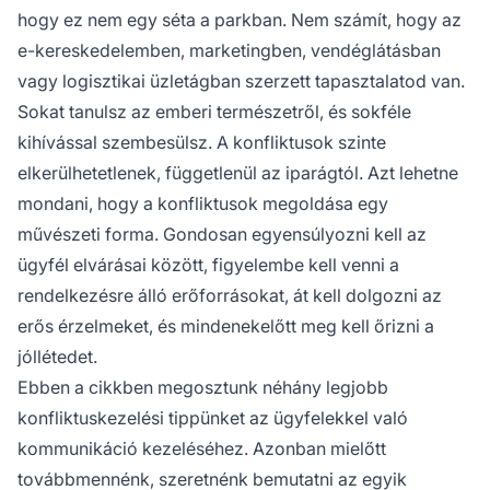
hogy ez nem egy séta a parkban. Nem számít, hogy az
e-kereskedelemben, marketingben, vendéglátásban
vagy logisztikai üzletágban szerzett tapasztalatod van.
Sokat tanulsz az emberi természetről, és sokféle
kihívással szembesülsz. A konfliktusok szinte
elkerülhetetlenek, függetlenül az iparágtól. Azt lehetne
mondani, hogy a konfliktusok megoldása egy
művészeti forma. Gondosan egyensúlyozni kell az
ügyfél elvárásai között, figyelembe kell venni a
rendelkezésre álló erőforrásokat, át kell dolgozni az
erős érzelmeket, és mindenekelőtt meg kell őrizni a
jóllétedet.
Ebben a cikkben megosztunk néhány legjobb
konfliktuskezelési tippünket az ügyfelekkel való
kommunikáció kezeléséhez. Azonban mielőtt
továbbmennénk, szeretnénk bemutatni az egyik