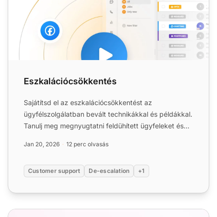
Eszkalációcsökkentés
Sajátítsd el az eszkalációcsökkentést az
ügyfélszolgálatban bevált technikákkal és példákkal.
Tanulj meg megnyugtatni feldühített ügyfeleket és
hatékonyan megol...
Jan 20, 2026
12 perc olvasás
Customer support
De-escalation
+1
12 nélkülözhetetlen ügyfélszolgálati puha készség: Teendő