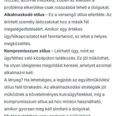
probléma elkerülése csak rosszabbá teheti a dolgokat.
Alkalmazkodó stílus
– Ez a versengő stílus ellentéte. Az
érintett személy áldozatokat hoz a másik fél
megelégedtetéséért. Amikor egy értékes
ügyfélkapcsolatot kell fenntartanod, ez lehet a helyes
megközelítés.
Kompromisszum stílus
– Leírható úgy, mint az
ügyfélhez való középúton találkozás. Ez jól működhet,
ha olyan ideiglenes megoldást keresel, amelyet azonnal
alkalmazni kell.
A lényeg? Ha lehetséges, a legjobb az együttműködési
stílus felé törekedni. Az alkalmazkodási stratégiák jól
működnek a követelményes kulcsügyfelekkel, míg a
kompromisszum stílus ad hoc módon használható,
amikor gyorsan meg kell simítani a dolgokat.
Miután tudatában vagy ezeknek a különböző