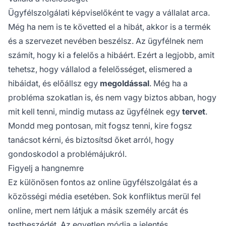
Ügyfélszolgálati képviselőként te vagy a vállalat arca.
Még ha nem is te követted el a hibát, akkor is a termék
és a szervezet nevében beszélsz. Az ügyfélnek nem
számít, hogy ki a felelős a hibáért. Ezért a legjobb, amit
tehetsz, hogy vállalod a felelősséget, elismered a
hibáidat, és előállsz egy
megoldással
. Még ha a
probléma szokatlan is, és nem vagy biztos abban, hogy
mit kell tenni, mindig mutass az ügyfélnek egy
tervet
.
Mondd meg pontosan, mit fogsz tenni, kire fogsz
tanácsot kérni, és biztosítsd őket arról, hogy
gondoskodol a problémájukról.
Figyelj a hangnemre
Ez különösen fontos az online ügyfélszolgálat és a
közösségi média esetében. Sok konfliktus merül fel
online, mert nem látjuk a másik személy arcát és
testbeszédét. Az egyetlen módja a jelentés