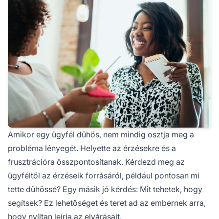
Amikor egy ügyfél dühös, nem mindig osztja meg a
probléma lényegét. Helyette az érzésekre és a
frusztrációra összpontosítanak. Kérdezd meg az
ügyféltől az érzéseik forrásáról, például
pontosan mi
tette dühössé?
Egy másik jó kérdés:
Mit tehetek, hogy
segítsek?
Ez lehetőséget és teret ad az embernek arra,
hogy nyíltan leírja az elvárásait.