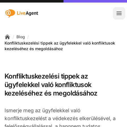
:site.title
Főm
/
/
Blog
Home
Konfliktuskezelési tippek az ügyfelekkel való konfliktusok
kezeléséhez és megoldásához
Konfliktuskezelési tippek az
ügyfelekkel való konfliktusok
kezeléséhez és megoldásához
Ismerje meg az ügyfelekkel való
konfliktuskezelést a védekezés elkerülésével, a
felelősségvállalással, a hangnem tudatos