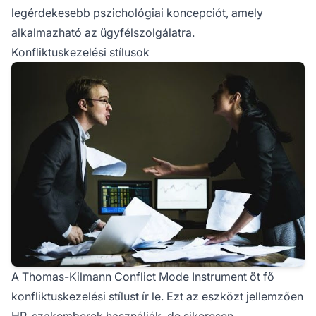
legérdekesebb pszichológiai koncepciót, amely
alkalmazható az ügyfélszolgálatra.
Konfliktuskezelési stílusok
A Thomas-Kilmann Conflict Mode Instrument öt fő
konfliktuskezelési stílust ír le. Ezt az eszközt jellemzően
HR-szakemberek használják, de sikeresen