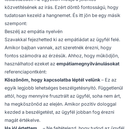
közvetítésének az írás. Ezért döntő fontosságú, hogy
tudatosan kezeld a hangnemet. És itt jön be egy másik
szempont:
Beszélj az empátia nyelvén
Szavakkal fejezhetted ki az empátiádat az ügyfél felé.
Amikor bajban vannak, azt szeretnék érezni, hogy
fontos számodra az érzésük. Ahhoz, hogy működjön,
használhatod ezeket az
empátiamegnyilvánulásokat
referenciapontként:
Köszönöm, hogy kapcsolatba léptél velünk
– Ez az
egyik legjobb lehetséges beszélgetésnyitó. Függetlenül
attól, hogy mennyire frusztrált az ügyfél, soha nem árt,
ha megköszönöd az elején. Amikor pozitív dologgal
kezded a beszélgetést, az ügyfél jobban fog érezni
magát értékelve.
Ha jól értettem…
– Ne feltételezd, hogy tudod az ügyfél