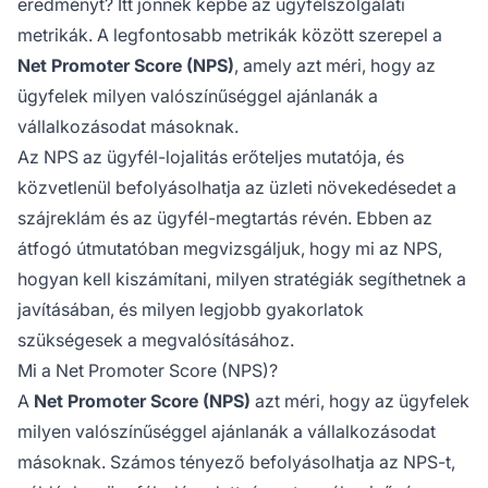
eredményt? Itt jönnek képbe az ügyfélszolgálati
metrikák. A legfontosabb metrikák között szerepel a
Net Promoter Score (NPS)
, amely azt méri, hogy az
ügyfelek milyen valószínűséggel ajánlanák a
vállalkozásodat másoknak.
Az NPS az ügyfél-lojalitás erőteljes mutatója, és
közvetlenül befolyásolhatja az üzleti növekedésedet a
szájreklám és az ügyfél-megtartás révén. Ebben az
átfogó útmutatóban megvizsgáljuk, hogy mi az NPS,
hogyan kell kiszámítani, milyen stratégiák segíthetnek a
javításában, és milyen legjobb gyakorlatok
szükségesek a megvalósításához.
Mi a Net Promoter Score (NPS)?
A
Net Promoter Score (NPS)
azt méri, hogy az ügyfelek
milyen valószínűséggel ajánlanák a vállalkozásodat
másoknak. Számos tényező befolyásolhatja az NPS-t,