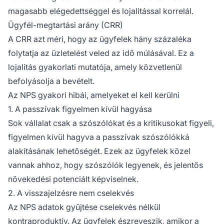
magasabb elégedettséggel és lojalitással korrelál.
Ügyfél-megtartási arány (CRR)
A CRR azt méri, hogy az ügyfelek hány százaléka
folytatja az üzletelést veled az idő múlásával. Ez a
lojalitás gyakorlati mutatója, amely közvetlenül
befolyásolja a bevételt.
Az NPS gyakori hibái, amelyeket el kell kerülni
1. A passzívak figyelmen kívül hagyása
Sok vállalat csak a szószólókat és a kritikusokat figyeli,
figyelmen kívül hagyva a passzívak szószólókká
alakításának lehetőségét. Ezek az ügyfelek közel
vannak ahhoz, hogy szószólók legyenek, és jelentős
növekedési potenciált képviselnek.
2. A visszajelzésre nem cselekvés
Az NPS adatok gyűjtése cselekvés nélkül
kontraproduktív. Az ügyfelek észreveszik, amikor a