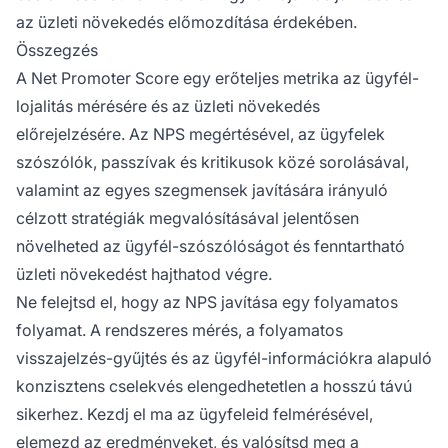
az üzleti növekedés előmozdítása érdekében.
Összegzés
A Net Promoter Score egy erőteljes metrika az ügyfél-
lojalitás mérésére és az üzleti növekedés
előrejelzésére. Az NPS megértésével, az ügyfelek
szószólók, passzívak és kritikusok közé sorolásával,
valamint az egyes szegmensek javítására irányuló
célzott stratégiák megvalósításával jelentősen
növelheted az ügyfél-szószólóságot és fenntartható
üzleti növekedést hajthatod végre.
Ne felejtsd el, hogy az NPS javítása egy folyamatos
folyamat. A rendszeres mérés, a folyamatos
visszajelzés-gyűjtés és az ügyfél-információkra alapuló
konzisztens cselekvés elengedhetetlen a hosszú távú
sikerhez. Kezdj el ma az ügyfeleid felmérésével,
elemezd az eredményeket, és valósítsd meg a