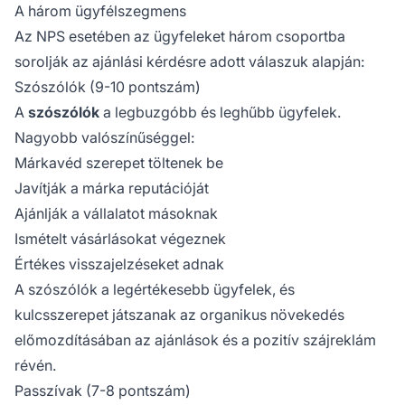
A három ügyfélszegmens
Az NPS esetében az ügyfeleket három csoportba
sorolják az ajánlási kérdésre adott válaszuk alapján:
Szószólók (9-10 pontszám)
A
szószólók
a legbuzgóbb és leghűbb ügyfelek.
Nagyobb valószínűséggel:
Márkavéd szerepet töltenek be
Javítják a márka reputációját
Ajánlják a vállalatot másoknak
Ismételt vásárlásokat végeznek
Értékes visszajelzéseket adnak
A szószólók a legértékesebb ügyfelek, és
kulcsszerepet játszanak az organikus növekedés
előmozdításában az ajánlások és a pozitív szájreklám
révén.
Passzívak (7-8 pontszám)