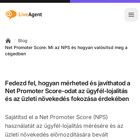
:site.title
Főm
/
/
Blog
Home
Net Promoter Score: Mi az NPS és hogyan valósítsd meg a
cégedben
Fedezd fel, hogyan mérheted és javíthatod a
Net Promoter Score-odat az ügyfél-lojalitás
és az üzleti növekedés fokozása érdekében
Sajátítsd el a Net Promoter Score (NPS)
használatát az ügyfél-lojalitás mérésére és az
üzleti növekedés előmozdítására bevált