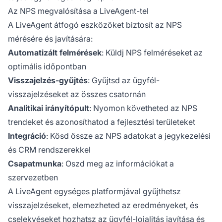
Az NPS megvalósítása a LiveAgent-tel
A LiveAgent átfogó eszközöket biztosít az NPS
mérésére és javítására:
Automatizált felmérések
: Küldj NPS felméréseket az
optimális időpontban
Visszajelzés-gyűjtés
: Gyűjtsd az ügyfél-
visszajelzéseket az összes csatornán
Analitikai irányítópult
: Nyomon követheted az NPS
trendeket és azonosíthatod a fejlesztési területeket
Integráció
: Kösd össze az NPS adatokat a jegykezelési
és CRM rendszerekkel
Csapatmunka
: Oszd meg az információkat a
szervezetben
A LiveAgent egységes platformjával gyűjthetsz
visszajelzéseket, elemezheted az eredményeket, és
cselekvéseket hozhatsz az ügyfél-lojalitás javítása és