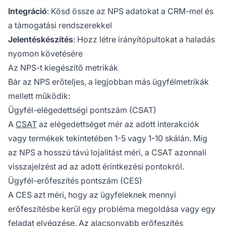
Integráció
: Kösd össze az NPS adatokat a CRM-mel és
a támogatási rendszerekkel
Jelentéskészítés
: Hozz létre irányítópultokat a haladás
nyomon követésére
Az NPS-t kiegészítő metrikák
Bár az NPS erőteljes, a legjobban más ügyfélmetrikák
mellett működik:
Ügyfél-elégedettségi pontszám (CSAT)
A
CSAT
az elégedettséget mér az adott interakciók
vagy termékek tekintetében 1-5 vagy 1-10 skálán. Míg
az NPS a hosszú távú lojalitást méri, a CSAT azonnali
visszajelzést ad az adott érintkezési pontokról.
Ügyfél-erőfeszítés pontszám (CES)
A CES azt méri, hogy az ügyfeleknek mennyi
erőfeszítésbe kerül egy probléma megoldása vagy egy
feladat elvégzése. Az alacsonyabb erőfeszítés