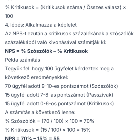
% Kritikusok = (Kritikusok száma / Összes válasz) ×
100
4. lépés: Alkalmazza a képletet
Az NPS-t ezután a kritikusok százalékának a szószólók
százalékából való kivonásával számítják ki:
NPS = % Szószólók – % Kritikusok
Példa számítás
Tegyük fel, hogy 100 ügyfelet kérdeztek meg a
következő eredményekkel:
70 ügyfél adott 9-10-es pontszámot (Szószólók)
15 ügyfél adott 7-8-as pontszámot (Passzívak)
15 ügyfél adott 0-6-os pontszámot (Kritikusok)
A számítás a következő lenne:
% Szószólók = (70 / 100) × 100 = 70%
% Kritikusok = (15 / 100) × 100 = 15%
NPS = 70% – 15% = 55