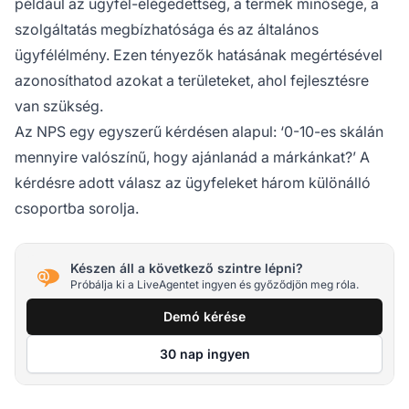
például az ügyfél-elégedettség, a termék minősége, a
szolgáltatás megbízhatósága és az általános
ügyfélélmény. Ezen tényezők hatásának megértésével
azonosíthatod azokat a területeket, ahol fejlesztésre
van szükség.
Az NPS egy egyszerű kérdésen alapul:
‘0-10-es skálán
mennyire valószínű, hogy ajánlanád a márkánkat?’
A
kérdésre adott válasz az ügyfeleket három különálló
csoportba sorolja.
Készen áll a következő szintre lépni?
Próbálja ki a LiveAgentet ingyen és győződjön meg róla.
Demó kérése
30 nap ingyen