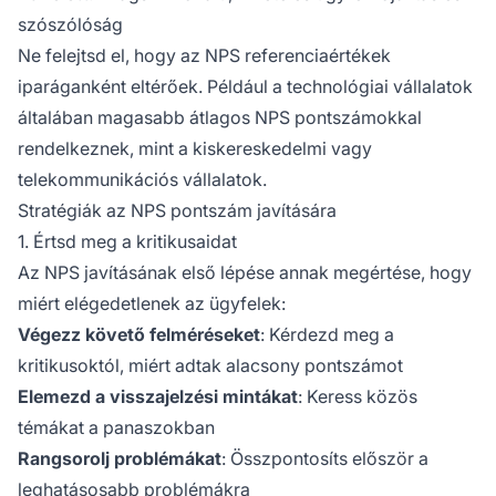
szószólóság
Ne felejtsd el, hogy az NPS referenciaértékek
iparáganként eltérőek. Például a technológiai vállalatok
általában magasabb átlagos NPS pontszámokkal
rendelkeznek, mint a kiskereskedelmi vagy
telekommunikációs vállalatok.
Stratégiák az NPS pontszám javítására
1. Értsd meg a kritikusaidat
Az NPS javításának első lépése annak megértése, hogy
miért elégedetlenek az ügyfelek:
Végezz követő felméréseket
: Kérdezd meg a
kritikusoktól, miért adtak alacsony pontszámot
Elemezd a visszajelzési mintákat
: Keress közös
témákat a panaszokban
Rangsorolj problémákat
: Összpontosíts először a
leghatásosabb problémákra