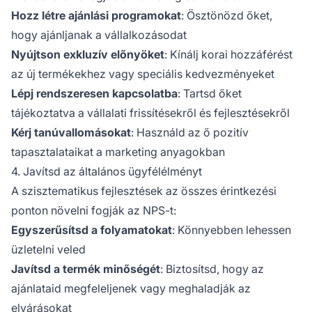
Hozz létre ajánlási programokat
: Ösztönözd őket,
hogy ajánljanak a vállalkozásodat
Nyújtson exkluzív előnyöket
: Kínálj korai hozzáférést
az új termékekhez vagy speciális kedvezményeket
Lépj rendszeresen kapcsolatba
: Tartsd őket
tájékoztatva a vállalati frissítésekről és fejlesztésekről
Kérj tanúvallomásokat
: Használd az ő pozitív
tapasztalataikat a marketing anyagokban
4. Javítsd az általános ügyfélélményt
A szisztematikus fejlesztések az összes érintkezési
ponton növelni fogják az NPS-t:
Egyszerűsítsd a folyamatokat
: Könnyebben lehessen
üzletelni veled
Javítsd a termék minőségét
: Biztosítsd, hogy az
ajánlataid megfeleljenek vagy meghaladják az
elvárásokat