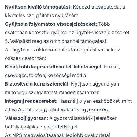
Nyújtson kiváló támogatást
: Képezd a csapatodat a
kivételes szolgáltatás nyújtására
Gyűjtsd a folyamatos visszajelzéseket
: Több
csatornán keresztül gyűjtsd az ügyfél-visszajelzéseket
5. Valósítsd meg az omnichannel támogatást
Az ügyfelek zökkenőmentes támogatást várnak az
összes csatornán:
Kínálj több kapcsolatfelvételi lehetőséget
: E-mail,
csevegés, telefon, közösségi média
Biztosítsd a konzisztenciát
: Nyújtson ugyanolyan
minőségű szolgáltatást minden csatornán
Integrálj rendszereket
: Használj olyan eszközöket, mint
a
LiveAgent
az ügyfélinterakciók egyesítésére
Válaszolj gyorsan
: A gyors válaszidők jelentősen
befolyásolják az elégedettséget
Az NPS megvalósításának legjobb gyakorlatai