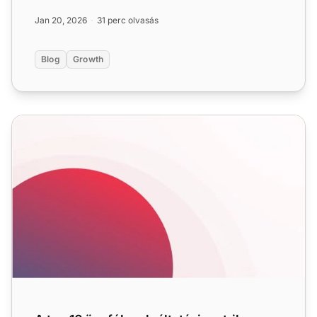
hogya...
Jan 20, 2026
31 perc olvasás
Blog
Growth
A top 16 ügyfélszolgáltatási metrika, amelyet 2025-ben mé