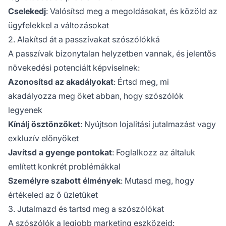
Cselekedj
: Valósítsd meg a megoldásokat, és közöld az
ügyfelekkel a változásokat
2. Alakítsd át a passzívakat szószólókká
A passzívak bizonytalan helyzetben vannak, és jelentős
növekedési potenciált képviselnek:
Azonosítsd az akadályokat
: Értsd meg, mi
akadályozza meg őket abban, hogy szószólók
legyenek
Kínálj ösztönzőket
: Nyújtson lojalitási jutalmazást vagy
exkluzív előnyöket
Javítsd a gyenge pontokat
: Foglalkozz az általuk
említett konkrét problémákkal
Személyre szabott élmények
: Mutasd meg, hogy
értékeled az ő üzletüket
3. Jutalmazd és tartsd meg a szószólókat
A szószólók a legjobb marketing eszközeid: