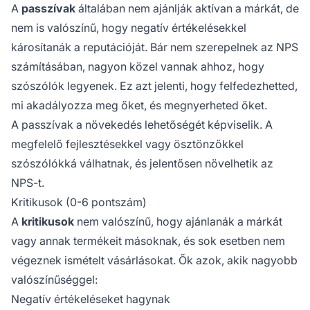
A
passzívak
általában nem ajánlják aktívan a márkát, de
nem is valószínű, hogy negatív értékelésekkel
károsítanák a reputációját. Bár nem szerepelnek az NPS
számításában, nagyon közel vannak ahhoz, hogy
szószólók legyenek. Ez azt jelenti, hogy felfedezhetted,
mi akadályozza meg őket, és megnyerheted őket.
A passzívak a növekedés lehetőségét képviselik. A
megfelelő fejlesztésekkel vagy ösztönzőkkel
szószólókká válhatnak, és jelentősen növelhetik az
NPS-t.
Kritikusok (0-6 pontszám)
A
kritikusok
nem valószínű, hogy ajánlanák a márkát
vagy annak termékeit másoknak, és sok esetben nem
végeznek ismételt vásárlásokat. Ők azok, akik nagyobb
valószínűséggel:
Negatív értékeléseket hagynak