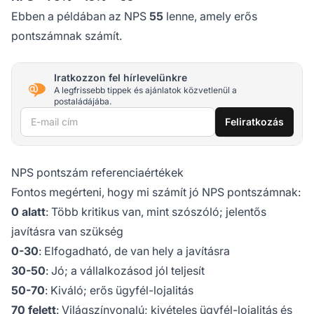
Ebben a példában az NPS
55
lenne, amely erős
pontszámnak számít.
Iratkozzon fel hírlevelünkre
A legfrissebb tippek és ajánlatok közvetlenül a
postaládájába.
E-mail cím
Feliratkozás
NPS pontszám referenciaértékek
Fontos megérteni, hogy mi számít jó NPS pontszámnak:
0 alatt
: Több kritikus van, mint szószóló; jelentős
javításra van szükség
0-30
: Elfogadható, de van hely a javításra
30-50
: Jó; a vállalkozásod jól teljesít
50-70
: Kiváló; erős ügyfél-lojalitás
70 felett
: Világszínvonalú; kivételes ügyfél-lojalitás és