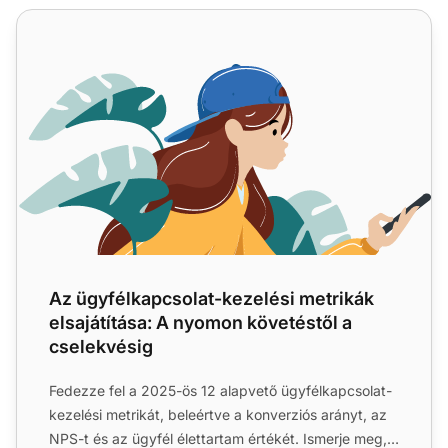
Az ügyfélkapcsolat-kezelési metrikák elsajátítása: A nyo
Az ügyfélkapcsolat-kezelési metrikák
elsajátítása: A nyomon követéstől a
cselekvésig
Fedezze fel a 2025-ös 12 alapvető ügyfélkapcsolat-
kezelési metrikát, beleértve a konverziós arányt, az
NPS-t és az ügyfél élettartam értékét. Ismerje meg,