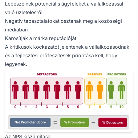
Lebeszélnek potenciális ügyfeleket a vállalkozással
való üzletelésről
Negatív tapasztalatokat osztanak meg a közösségi
médiában
Károsítják a márka reputációját
A kritikusok kockázatot jelentenek a vállalkozásodnak,
és a fejlesztési erőfeszítések prioritása kell, hogy
legyenek.
Az NPS kiszámítása