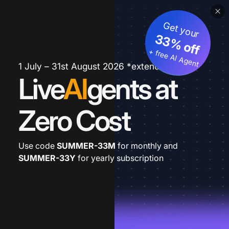
Get your
33% off
+ free AI Agent
1 July – 31st August 2026 *extended
Live
AI
gents at
Zero Cost
Use code
SUMMER-33M
for monthly and
SUMMER-33Y
for yearly subscription