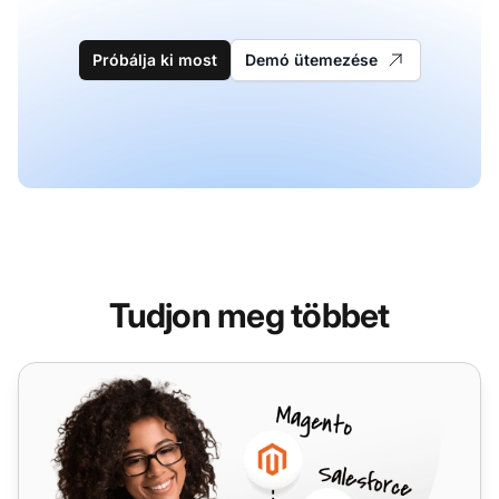
Próbálja ki most
Demó ütemezése
Tudjon meg többet
Integrately