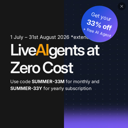
Get your
33% off
+ free AI Agent
1 July – 31st August 2026 *extended
Live
AI
gents at
Zero Cost
Use code
SUMMER-33M
for monthly and
SUMMER-33Y
for yearly subscription