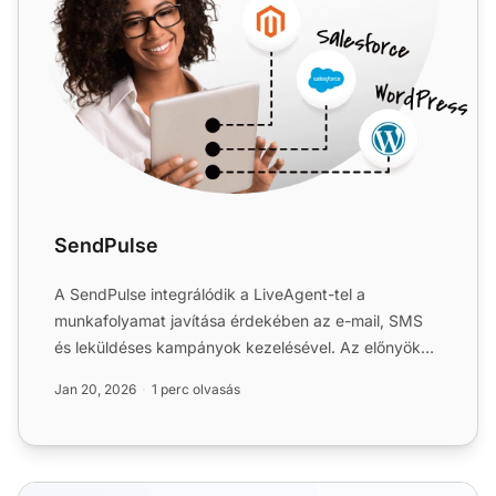
SendPulse
A SendPulse integrálódik a LiveAgent-tel a
munkafolyamat javítása érdekében az e-mail, SMS
és leküldéses kampányok kezelésével. Az előnyök
közé tartozik a haték...
Jan 20, 2026
1 perc olvasás
CRM-funkciók az ügyfélszolgálathoz