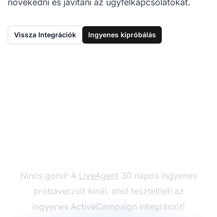
növekedni és javítani az ügyfélkapcsolatokat.
Vissza Integrációk
Ingyenes kipróbálás
Még nincs LiveAgent?
Nincs gond! A
LiveAgent
30 napos ingyenes
próbaverziót kínál, ahol tesztelheti az
ingyenes ActiveCampaign integrációt!