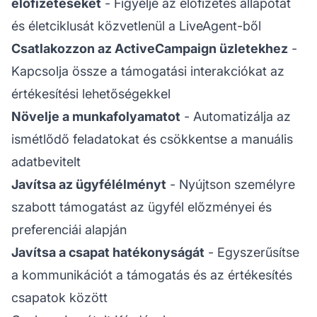
előfizetéseket
- Figyelje az előfizetés állapotát
és életciklusát közvetlenül a LiveAgent-ből
Csatlakozzon az ActiveCampaign üzletekhez
-
Kapcsolja össze a támogatási interakciókat az
értékesítési lehetőségekkel
Növelje a munkafolyamatot
- Automatizálja az
ismétlődő feladatokat és csökkentse a manuális
adatbevitelt
Javítsa az ügyfélélményt
- Nyújtson személyre
szabott támogatást az ügyfél előzményei és
preferenciái alapján
Javítsa a csapat hatékonyságát
- Egyszerűsítse
a kommunikációt a támogatás és az értékesítés
csapatok között