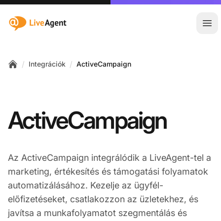
:site.title
Főm
/
/
Integrációk
ActiveCampaign
Home
ActiveCampaign
Az ActiveCampaign integrálódik a LiveAgent-tel a
marketing, értékesítés és támogatási folyamatok
automatizálásához. Kezelje az ügyfél-
előfizetéseket, csatlakozzon az üzletekhez, és
javítsa a munkafolyamatot szegmentálás és