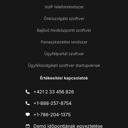
VoIP telefonrendszer
Önkiszolgáló szoftver
Bejövő hívóközponti szoftver
Panaszkezelési rendszer
Ügyfélportál szoftver
Ügyfélszolgálati szoftver startupoknak
Értékesítési kapcsolatok
+421 2 33 456 826
+1-888-257-8754
+1-786-204-1375
Demó időpontjának egyeztetése