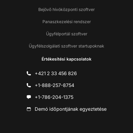
Bejövő hívóközponti szoftver
Panaszkezelési rendszer
Ügyfélportál szoftver
Ügyfélszolgálati szoftver startupoknak
Értékesítési kapcsolatok
+421 2 33 456 826
+1-888-257-8754
+1-786-204-1375
Demó időpontjának egyeztetése