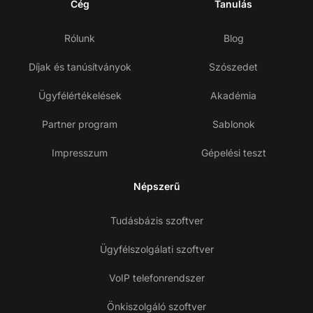
Cég
Tanulás
Rólunk
Blog
Díjak és tanúsítványok
Szószedet
Ügyfélértékelések
Akadémia
Partner program
Sablonok
Impresszum
Gépelési teszt
Népszerű
Tudásbázis szoftver
Ügyfélszolgálati szoftver
VoIP telefonrendszer
Önkiszolgáló szoftver