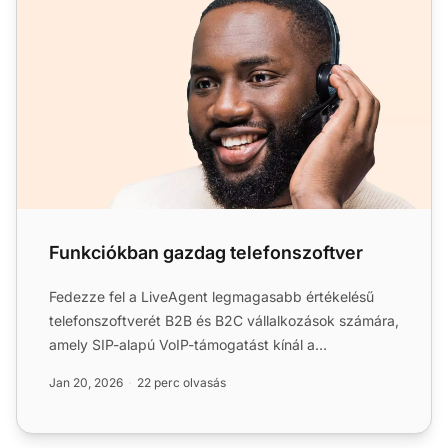
Funkciókban gazdag telefonszoftver
Fedezze fel a LiveAgent legmagasabb értékelésű
telefonszoftverét B2B és B2C vállalkozások számára,
amely SIP-alapú VoIP-támogatást kínál a
zökkenőmentes, megbíz...
Jan 20, 2026
22 perc olvasás