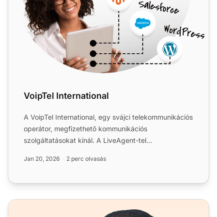
VoipTel International
A VoipTel International, egy svájci telekommunikációs
operátor, megfizethető kommunikációs
szolgáltatásokat kínál. A LiveAgent-tel
partnerségben működve zökkenő...
Jan 20, 2026
2 perc olvasás
Funkciókban gazdag telefonszoftver