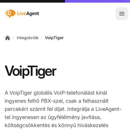
:site.title
Főm
/
/
Integrációk
VoipTiger
Home
VoipTiger
A VoipTiger globális VoIP-telefonálást kínál
ingyenes felhő PBX-szel, csak a felhasznált
percekért számít fel díjat. Integrálja a LiveAgent-
tel ingyenesen az ügyfélélmény javítása,
költségcsökkentés és könnyű híváskezelés