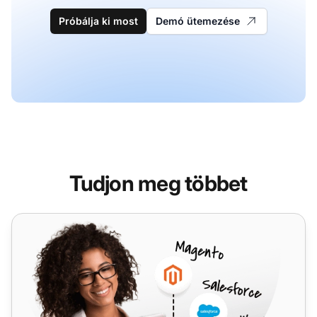
Próbálja ki most
Demó ütemezése
Tudjon meg többet
Vohippo