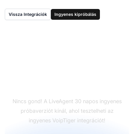
Vissza Integrációk
Ingyenes kipróbálás
Még nincs LiveAgent?
Nincs gond! A LiveAgent 30 napos ingyenes
próbaverziót kínál, ahol tesztelheti az
ingyenes VoipTiger integrációt!