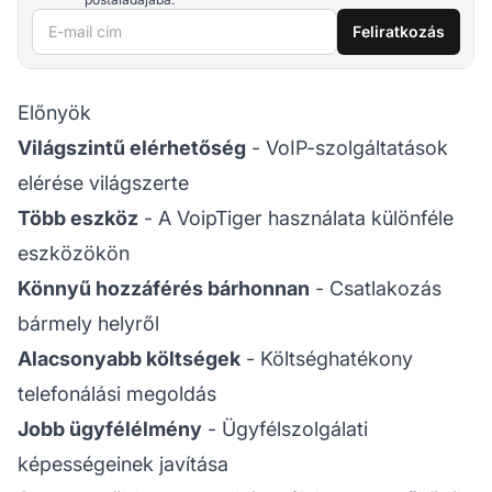
E-mail cím
Feliratkozás
Előnyök
Világszintű elérhetőség
- VoIP-szolgáltatások
elérése világszerte
Több eszköz
- A VoipTiger használata különféle
eszközökön
Könnyű hozzáférés bárhonnan
- Csatlakozás
bármely helyről
Alacsonyabb költségek
- Költséghatékony
telefonálási megoldás
Jobb ügyfélélmény
- Ügyfélszolgálati
képességeinek javítása