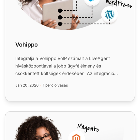
Vohippo
Integrálja a Vohippo VoIP számait a LiveAgent
hívásközpontjával a jobb ügyfélélmény és
csökkentett költségek érdekében. Az integráció
ingyenes, de a Vohippo szo...
Jan 20, 2026
1 perc olvasás
VoipTel International