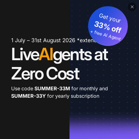
Get your
33% off
+ free AI Agent
1 July – 31st August 2026 *extended
Live
AI
gents at
Zero Cost
Use code
SUMMER-33M
for monthly and
SUMMER-33Y
for yearly subscription