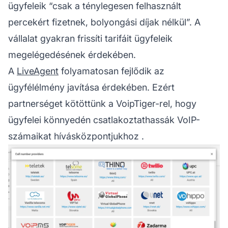
ügyfeleik “csak a ténylegesen felhasznált
percekért fizetnek, bolyongási díjak nélkül”. A
vállalat gyakran frissíti tarifáit ügyfeleik
megelégedésének érdekében.
A
LiveAgent
folyamatosan fejlődik az
ügyfélélmény javítása érdekében. Ezért
partnerséget kötöttünk a VoipTiger-rel, hogy
ügyfelei könnyedén csatlakoztathassák VoIP-
számaikat
hívásközpontjukhoz
.