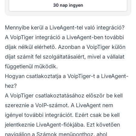
30 nap ingyen
Mennyibe kerül a LiveAgent-tel való integráció?
A VoipTiger integráció a LiveAgent-ben további
díjak nélkül elérhető. Azonban a VoipTiger külön
díjat számít fel szolgáltatásaiért, mivel a vállalat
függetlenül működik.
Hogyan csatlakoztatja a VoipTiger-t a LiveAgent-
hez?
A VoipTiger csatlakoztatásához először be kell
szereznie a VoIP-számot. A LiveAgent nem
igényel további integrációt. Ezért csak be kell
jelentkeznie LiveAgent-fiókjába. Ezt követően
navigáljon a Számok menüponthoz, ahol