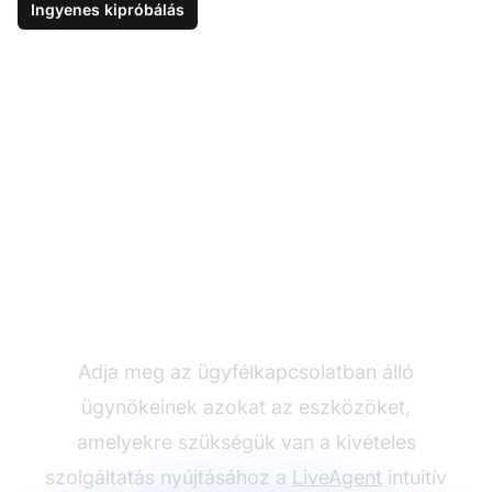
Ingyenes kipróbálás
Erősítse meg első
vonalának csapatát
Adja meg az ügyfélkapcsolatban álló
ügynökeinek azokat az eszközöket,
amelyekre szükségük van a kivételes
szolgáltatás nyújtásához a
LiveAgent
intuitív