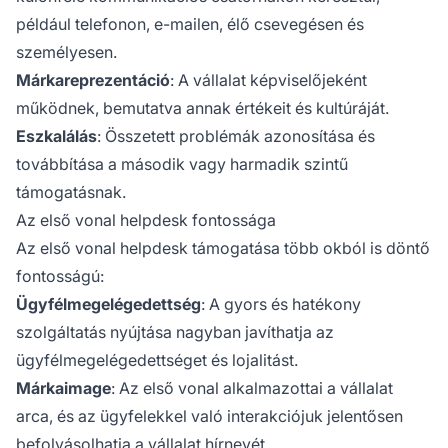
például telefonon, e-mailen, élő csevegésen és
személyesen.
Márkareprezentáció
: A vállalat képviselőjeként
működnek, bemutatva annak értékeit és kultúráját.
Eszkalálás
: Összetett problémák azonosítása és
továbbítása a második vagy harmadik szintű
támogatásnak.
Az első vonal helpdesk fontossága
Az első vonal helpdesk támogatása több okból is döntő
fontosságú:
Ügyfélmegelégedettség
: A gyors és hatékony
szolgáltatás nyújtása nagyban javíthatja az
ügyfélmegelégedettséget és lojalitást.
Márkaimage
: Az első vonal alkalmazottai a vállalat
arca, és az ügyfelekkel való interakciójuk jelentősen
befolyásolhatja a vállalat hírnevét.