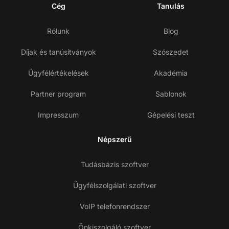
Cég
Tanulás
Rólunk
Blog
Díjak és tanúsítványok
Szószedet
Ügyfélértékelések
Akadémia
Partner program
Sablonok
Impresszum
Gépelési teszt
Népszerű
Tudásbázis szoftver
Ügyfélszolgálati szoftver
VoIP telefonrendszer
Önkiszolgáló szoftver