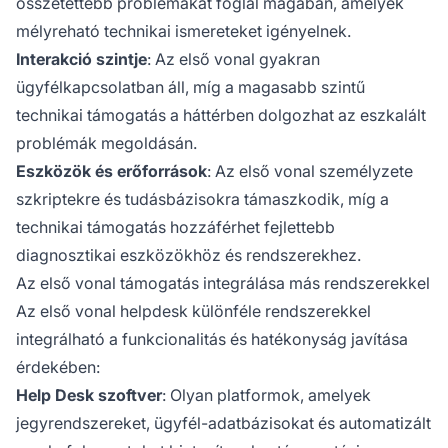
összetettebb problémákat foglal magában, amelyek
mélyreható technikai ismereteket igényelnek.
Interakció szintje
: Az első vonal gyakran
ügyfélkapcsolatban áll, míg a magasabb szintű
technikai támogatás a háttérben dolgozhat az eszkalált
problémák megoldásán.
Eszközök és erőforrások
: Az első vonal személyzete
szkriptekre és tudásbázisokra támaszkodik, míg a
technikai támogatás hozzáférhet fejlettebb
diagnosztikai eszközökhöz és rendszerekhez.
Az első vonal támogatás integrálása más rendszerekkel
Az első vonal helpdesk különféle rendszerekkel
integrálható a funkcionalitás és hatékonyság javítása
érdekében:
Help Desk szoftver
: Olyan platformok, amelyek
jegyrendszereket, ügyfél-adatbázisokat és automatizált