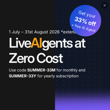
Get your
33% off
+ free AI Agent
1 July – 31st August 2026 *extended
Live
AI
gents at
Zero Cost
Use code
SUMMER-33M
for monthly and
SUMMER-33Y
for yearly subscription