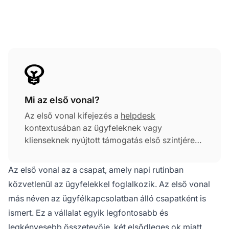
Mi az első vonal?
Az első vonal kifejezés a
helpdesk
kontextusában az ügyfeleknek vagy
klienseknek nyújtott támogatás első szintjére
utal. Ez az a kezdeti interakciós pont, ahol az
ügyfélkérdéseket, problémákat és kéréseket
Az első vonal az a csapat, amely napi rutinban
kezelik. Az első vonal helpdesk személyzete
közvetlenül az ügyfelekkel foglalkozik. Az első vonal
azonnali segítségnyújtásért, gyakori
más néven az ügyfélkapcsolatban álló csapatként is
problémák megoldásáért és összetettebb
ismert. Ez a vállalat egyik legfontosabb és
problémák magasabb szintű támogatási
csapatoknak való továbbításáért felelős, ha
legkényesebb összetevője, két elsődleges ok miatt.