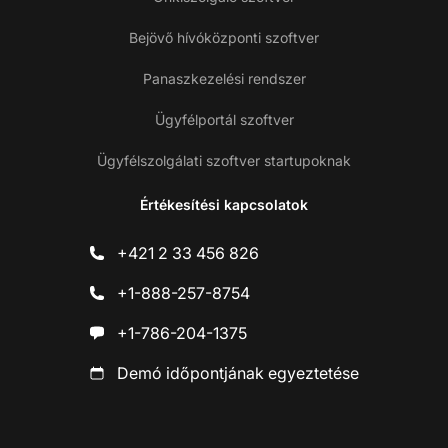
Bejövő hívóközponti szoftver
Panaszkezelési rendszer
Ügyfélportál szoftver
Ügyfélszolgálati szoftver startupoknak
Értékesítési kapcsolatok
+421 2 33 456 826
+1-888-257-8754
+1-786-204-1375
Demó időpontjának egyeztetése