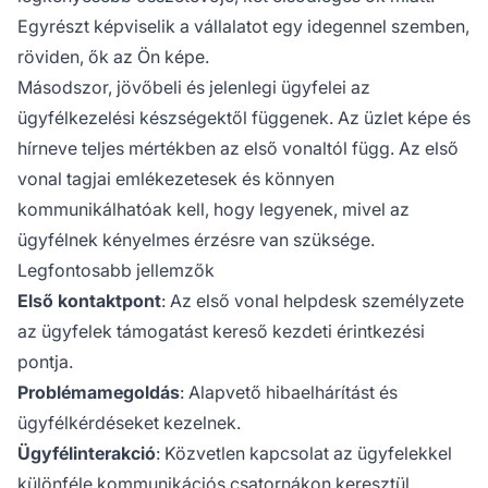
szükséges. Ők megtestesítik a vállalat értékeit
Egyrészt képviselik a vállalatot egy idegennel szemben,
és professzionalizmusát, így alakítják az ügyfél
röviden, ők az Ön képe.
percepcióját és általános tapasztalatát.
Másodszor, jövőbeli és jelenlegi ügyfelei az
ügyfélkezelési készségektől függenek. Az üzlet képe és
hírneve teljes mértékben az első vonaltól függ. Az első
vonal tagjai emlékezetesek és könnyen
kommunikálhatóak kell, hogy legyenek, mivel az
ügyfélnek kényelmes érzésre van szüksége.
Legfontosabb jellemzők
Első kontaktpont
: Az első vonal helpdesk személyzete
az ügyfelek támogatást kereső kezdeti érintkezési
pontja.
Problémamegoldás
: Alapvető hibaelhárítást és
ügyfélkérdéseket kezelnek.
Ügyfélinterakció
: Közvetlen kapcsolat az ügyfelekkel
különféle kommunikációs csatornákon keresztül,