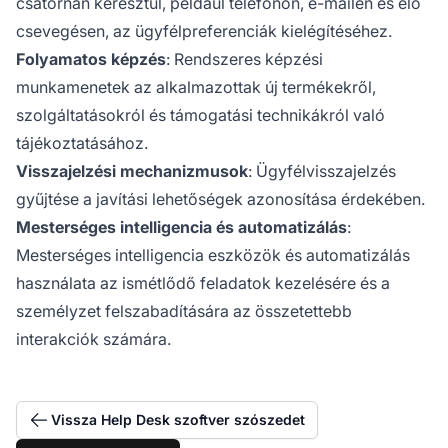
csatornán keresztül, például telefonon, e-mailen és élő
csevegésen, az ügyfélpreferenciák kielégítéséhez.
Folyamatos képzés
: Rendszeres képzési
munkamenetek az alkalmazottak új termékekről,
szolgáltatásokról és támogatási technikákról való
tájékoztatásához.
Visszajelzési mechanizmusok
: Ügyfélvisszajelzés
gyűjtése a javítási lehetőségek azonosítása érdekében.
Mesterséges intelligencia és automatizálás
:
Mesterséges intelligencia eszközök és automatizálás
használata az ismétlődő feladatok kezelésére és a
személyzet felszabadítására az összetettebb
interakciók számára.
Vissza Help Desk szoftver szószedet