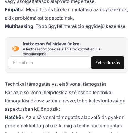
vagy szolgáltatások alapvető megértése.
Empátia
: Megértés és türelem mutatása az ügyfeleknek,
akik problémákat tapasztalnak.
Multitasking
: Több ügyfélinterakció egyidejű kezelése.
Iratkozzon fel hírlevelünkre
A legfrissebb tippek és ajánlatok közvetlenül a
postaládájába.
E-mail cím
Feliratkozás
Technikai támogatás vs. első vonal támogatás
Bár az első vonal helpdesk a szélesebb technikai
támogatási ökoszisztéma része, több kulcsfontosságú
aspektusban különbözik:
Hatókör
: Az első vonal támogatás alapvető és gyakori
problémákkal foglalkozik, míg a technikai támogatás