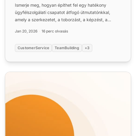
Ismerje meg, hogyan építhet fel egy hatékony
ügyfélszolgálati csapatot átfogó útmutatónkkal,
amely a szerkezetet, a toborzást, a képzést, a
technológiát és a te...
Jan 20, 2026
16 perc olvasás
CustomerService
TeamBuilding
+3
Ügyfélszolgálati feladatok