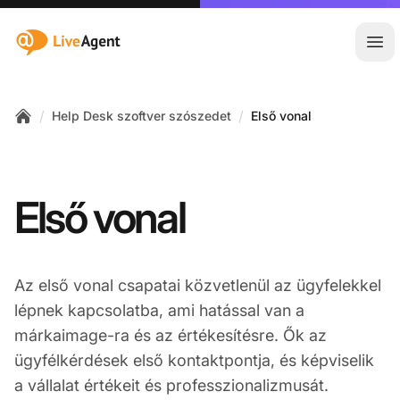
:site.title
Főm
/
/
Help Desk szoftver szószedet
Első vonal
Home
Első vonal
Az első vonal csapatai közvetlenül az ügyfelekkel
lépnek kapcsolatba, ami hatással van a
márkaimage-ra és az értékesítésre. Ők az
ügyfélkérdések első kontaktpontja, és képviselik
a vállalat értékeit és professzionalizmusát.