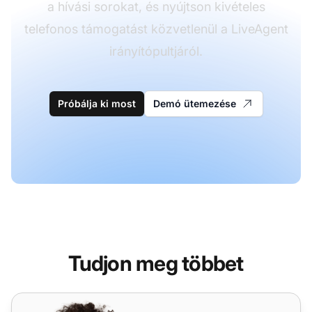
a hívási sorokat, és nyújtson kivételes
telefonos támogatást közvetlenül a LiveAgent
irányítópultjáról.
Próbálja ki most
Demó ütemezése
Tudjon meg többet
Telnyx