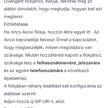
LiveAgent fiókjához. Kérjük, tekintse meg az
alábbi útmutatót, hogy megtudja, hogyan kell ezt
megtenni.
Előfeltételek
Ha nincs Avoxi fiókja,
hozzon létre egyet itt
. Az
Avoxi képviselője felveszi Önnel a kapcsolatot,
hogy megbeszéljék, milyen megoldásra van
szüksége. Miután hozzáférést kapott a fiókjához,
szüksége lesz a
felhasználónevére, jelszavára
és az egyéni
telefonszámára
a következő
lépésekhez.
A fiókjában néhány beállítást kell konfigurálnia az
alábbiak szerint:
Adjon hozzá új SIP URI-t, ahol: