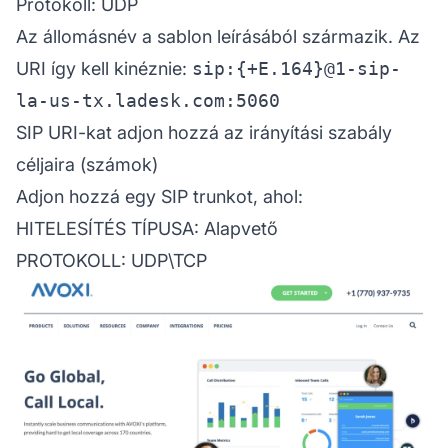
Protokoll: UDP
Az állomásnév a sablon leírásából származik. Az
URI így kell kinéznie:
sip:{+E.164}@1-sip-
la-us-tx.ladesk.com:5060
SIP URI-kat adjon hozzá az irányítási szabály
céljaira (számok)
Adjon hozzá egy SIP trunkot, ahol:
HITELESÍTÉS TÍPUSA: Alapvető
PROTOKOLL: UDP\TCP