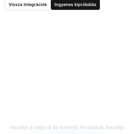
Vissza Integrációk
Ingyenes kipróbálás
Emelje fel call center
képességeit a
LiveAgent AVOXI
integrációjával
Kezelje a bejövő és kimenő hívásokat, kezelje