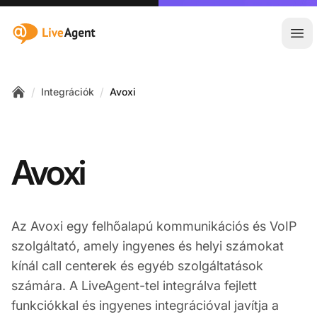
:site.title
Főm
/
/
Integrációk
Avoxi
Home
Avoxi
Az Avoxi egy felhőalapú kommunikációs és VoIP
szolgáltató, amely ingyenes és helyi számokat
kínál call centerek és egyéb szolgáltatások
számára. A LiveAgent-tel integrálva fejlett
funkciókkal és ingyenes integrációval javítja a