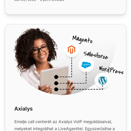
Axialys
Axialys
Emelje call centerét az Axialys VoIP megoldásaival,
melyeket integrálhat a LiveAgenttel. Egyszerűsítse a