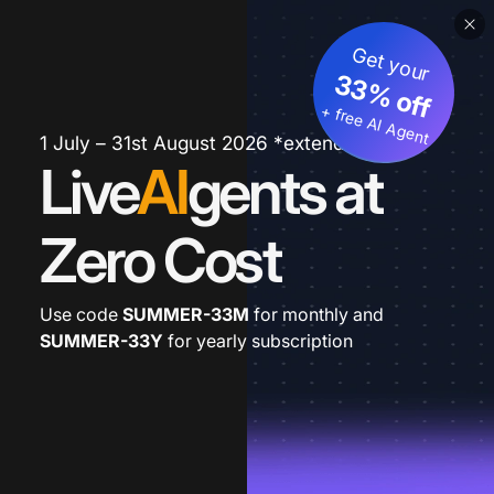
Get your
33% off
+ free AI Agent
1 July – 31st August 2026 *extended
Live
AI
gents at
Zero Cost
Use code
SUMMER-33M
for monthly and
SUMMER-33Y
for yearly subscription