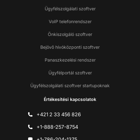
Ügyfélszolgálati szoftver
VoIP telefonrendszer
Önkiszolgáló szoftver
Bejövő hívóközponti szoftver
Panaszkezelési rendszer
Ügyfélportál szoftver
Ügyfélszolgálati szoftver startupoknak
Értékesítési kapcsolatok
+421 2 33 456 826
+1-888-257-8754
+1-786-204-1375