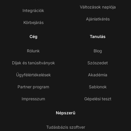
Változások naplója
Integrációk
Ajánlatkérés
Körbejárás
Cég
Tanulás
Rólunk
Blog
Díjak és tanúsítványok
Szószedet
Ügyfélértékelések
Akadémia
Partner program
Sablonok
Impresszum
Gépelési teszt
Népszerű
Tudásbázis szoftver