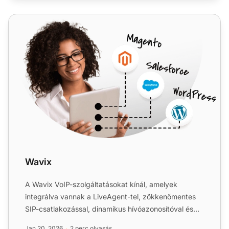
Wavix
Wavix
A Wavix VoIP-szolgáltatásokat kínál, amelyek
integrálva vannak a LiveAgent-tel, zökkenőmentes
SIP-csatlakozással, dinamikus hívóazonosítóval és
fejlett biztonsá...
Jan 20, 2026
2 perc olvasás