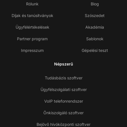
Rólunk
Blog
Díjak és tanúsítványok
Szószedet
Ügyfélértékelések
Akadémia
Partner program
Sablonok
Impresszum
Gépelési teszt
Népszerű
Tudásbázis szoftver
Ügyfélszolgálati szoftver
VoIP telefonrendszer
Önkiszolgáló szoftver
Bejövő hívóközponti szoftver