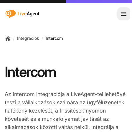
:site.title
Főm
/
/
Integrációk
Intercom
Home
Intercom
Az Intercom integrációja a LiveAgent-tel lehetővé
teszi a vállalkozások számára az ügyfélüzenetek
hatékony kezelését, a frissítések nyomon
követését és a munkafolyamat javítását az
alkalmazások közötti váltás nélkül. Integrálja a