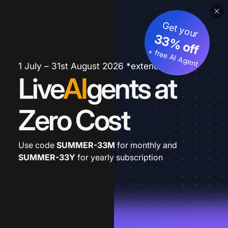
Get your
33% off
+ free AI Agent
1 July – 31st August 2026 *extended
Live
AI
gents at
Zero Cost
Use code
SUMMER-33M
for monthly and
SUMMER-33Y
for yearly subscription