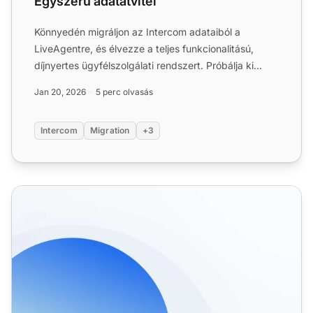
Egyszerű adatátvitel
Könnyedén migráljon az Intercom adataiból a
LiveAgentre, és élvezze a teljes funkcionalitású,
díjnyertes ügyfélszolgálati rendszert. Próbálja ki
ingyen – nincs ...
Jan 20, 2026
5 perc olvasás
Intercom
Migration
+3
Help Desk Integrációk