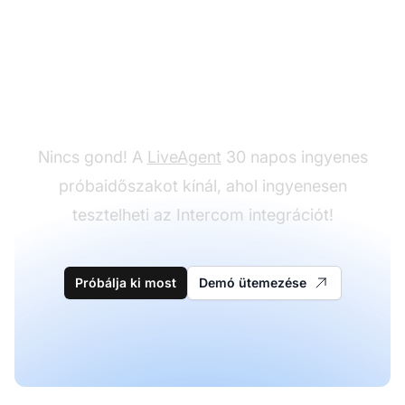
Még nincs LiveAgent?
Nincs gond! A
LiveAgent
30 napos ingyenes
próbaidőszakot kínál, ahol ingyenesen
tesztelheti az Intercom integrációt!
Próbálja ki most
Demó ütemezése