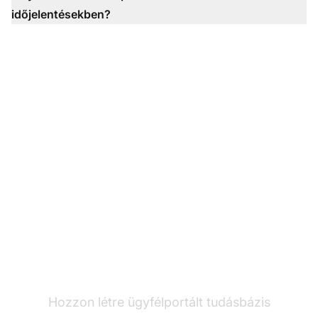
időjelentésekben?
Hozzon létre
önkiszolgáló portált
Hozzon létre ügyfélportált tudásbázis