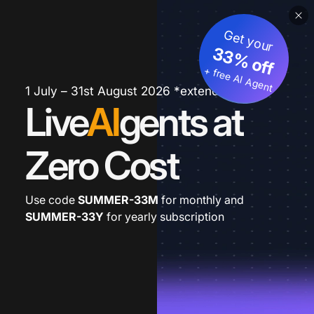
Get your
33% off
+ free AI Agent
1 July – 31st August 2026 *extended
Live
AI
gents at
Zero Cost
Use code
SUMMER-33M
for monthly and
SUMMER-33Y
for yearly subscription