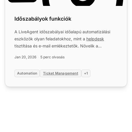
Időszabályok funkciók
A LiveAgent időszabályai időalapú automatizálási
eszközök olyan feladatokhoz, mint a
helpdesk
tisztítása és e-mail emlékeztetők. Növelik a
hatékonyságot az ismé...
Jan 20, 2026
5 perc olvasás
Automation
Ticket Management
+1