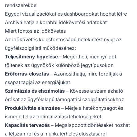
rendszerekbe
Egyedi vizualizációkat és dashboardokat hozhat létre
Archiválhatja a korábbi időkövetési adatokat
Miért fontos az időkövetés
Az időkövetés kulcsfontosságú betekintést nyújt az
ügyfélszolgálati működéséhez:
Teljesítmény figyelése
– Megértheti, mennyi időt
töltenek az ügynökök különböző jegytípusokon
Erőforrás-elosztás
– Azonosíthatja, mire fordítják a
csapat tagjai az energiájukat
Számlázás és elszámolás
– Kövesse a számlázható
órákat az ügyfélalapú támogatási szolgáltatásokhoz
Produktivitás elemzése
– Mérje a hatékonyságot és
ismerje fel az optimalizálási lehetőségeket
Kapacitás tervezés
– Megalapozott döntéseket hozhat
a létszámról és a munkaterhelés elosztásáról