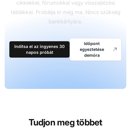
cikkekkel, fórumokkal vagy visszajelzési
táblákkal. Próbálja ki még ma. Nincs szükség
bankkártyára.
Időpont
Indítsa el az ingyenes 30
egyeztetése
napos próbát
demóra
Tudjon meg többet