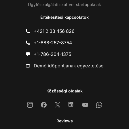
Ügyfélszolgálati szoftver startupoknak
Értékesítési kapcsolatok
+421 2 33 456 826
+1-888-257-8754
+1-786-204-1375
Demó időpontjának egyeztetése
Közösségi oldalak
Instagram
Facebook
X
Linkedin
Youtube
Whatsapp
Reviews