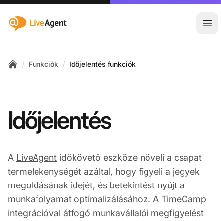
:site.title
Főm
/
/
Funkciók
Időjelentés funkciók
Home
Időjelentés
A
LiveAgent
időkövető eszköze növeli a csapat
termelékenységét azáltal, hogy figyeli a jegyek
megoldásának idejét, és betekintést nyújt a
munkafolyamat optimalizálásához. A TimeCamp
integrációval átfogó munkavállalói megfigyelést