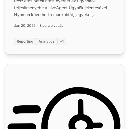
Részletes betekintést nyerhet az ügynökök
teljesítményébe a LiveAgent Ügynök jelentésével.
Nyomon követheti a munkaidőt, jegyeket,
csevegéseket, hívásokat és mé...
Jan 20, 2026
3 perc olvasás
Reporting
Analytics
+1
Időszabályok funkciók