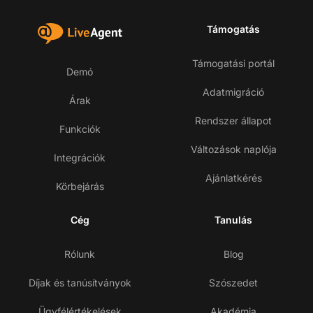
Támogatás
Támogatási portál
Demó
Adatmigráció
Árak
Rendszer állapot
Funkciók
Változások naplója
Integrációk
Ajánlatkérés
Körbejárás
Cég
Tanulás
Rólunk
Blog
Díjak és tanúsítványok
Szószedet
Ügyfélértékelések
Akadémia