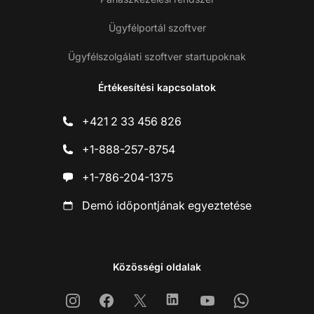
Ügyfélportál szoftver
Ügyfélszolgálati szoftver startupoknak
Értékesítési kapcsolatok
+421 2 33 456 826
+1-888-257-8754
+1-786-204-1375
Demó időpontjának egyeztetése
Közösségi oldalak
Instagram
Facebook
X
Linkedin
Youtube
Whatsapp