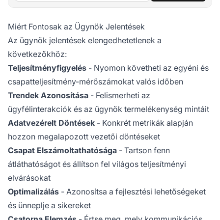
Miért Fontosak az Ügynök Jelentések
Az ügynök jelentések elengedhetetlenek a
következőkhöz:
Teljesítményfigyelés
- Nyomon követheti az egyéni és
csapatteljesítmény-mérőszámokat valós időben
Trendek Azonosítása
- Felismerheti az
ügyfélinterakciók és az ügynök termelékenység mintáit
Adatvezérelt Döntések
- Konkrét metrikák alapján
hozzon megalapozott vezetői döntéseket
Csapat Elszámoltathatósága
- Tartson fenn
átláthatóságot és állítson fel világos teljesítményi
elvárásokat
Optimalizálás
- Azonosítsa a fejlesztési lehetőségeket
és ünneplje a sikereket
Csatorna Elemzés
- Értse meg, mely kommunikációs