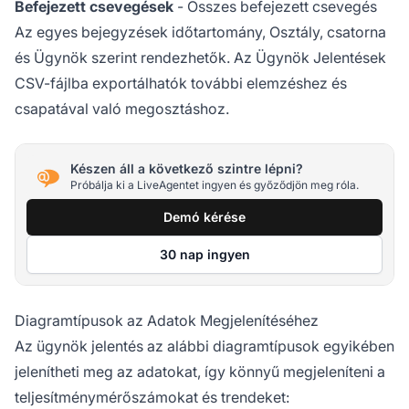
Befejezett csevegések
- Összes befejezett csevegés
Az egyes bejegyzések időtartomány, Osztály, csatorna
és Ügynök szerint rendezhetők. Az Ügynök Jelentések
CSV-fájlba exportálhatók további elemzéshez és
csapatával való megosztáshoz.
Készen áll a következő szintre lépni?
Próbálja ki a LiveAgentet ingyen és győződjön meg róla.
Demó kérése
30 nap ingyen
Diagramtípusok az Adatok Megjelenítéséhez
Az ügynök jelentés az alábbi diagramtípusok egyikében
jelenítheti meg az adatokat, így könnyű megjeleníteni a
teljesítménymérőszámokat és trendeket: