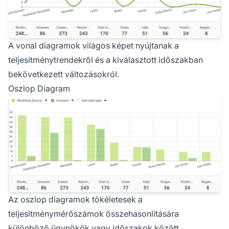
A vonal diagramok világos képet nyújtanak a
teljesítménytrendekről és a kiválasztott időszakban
bekövetkezett változásokról.
Oszlop Diagram
Az oszlop diagramok tökéletesek a
teljesítménymérőszámok összehasonlítására
különböző ügynökök vagy időszakok között.