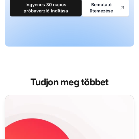
Ingyenes 30 napos
Bemutató
próbaverzió indítása
ütemezése
Tudjon meg többet
Ügynök rendelkezésre állási funkciók