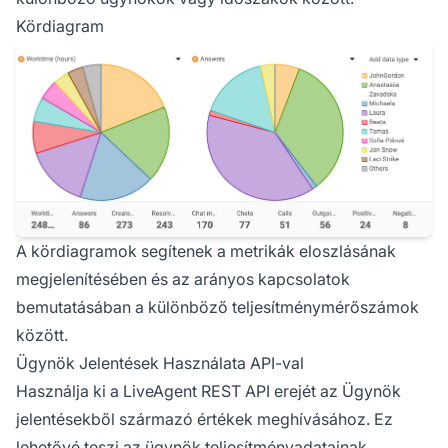
Kördiagram
A kördiagramok segítenek a metrikák eloszlásának
megjelenítésében és az arányos kapcsolatok
bemutatásában a különböző teljesítménymérőszámok
között.
Ügynök Jelentések Használata API-val
Használja ki a LiveAgent REST API erejét az Ügynök
jelentésekből származó értékek meghívásához. Ez
lehetővé teszi az ügynök teljesítményadatainak