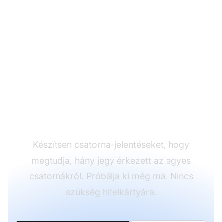
Azonosítsa a
legnépszerűbb
kommunikációs
csatornákat
Készítsen csatorna-jelentéseket, hogy
megtudja, hány jegy érkezett az egyes
csatornákról. Próbálja ki még ma. Nincs
szükség hitelkártyára.