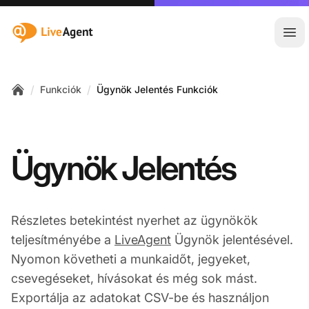
:site.title
Főm
/
/
Funkciók
Ügynök Jelentés Funkciók
Home
Ügynök Jelentés
Részletes betekintést nyerhet az ügynökök
teljesítményébe a
LiveAgent
Ügynök jelentésével.
Nyomon követheti a munkaidőt, jegyeket,
csevegéseket, hívásokat és még sok mást.
Exportálja az adatokat CSV-be és használjon