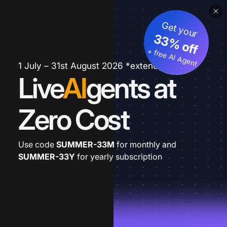
Get your
33% off
+ free AI Agent
1 July – 31st August 2026 *extended
Live
AI
gents at
Zero Cost
Use code
SUMMER-33M
for monthly and
SUMMER-33Y
for yearly subscription