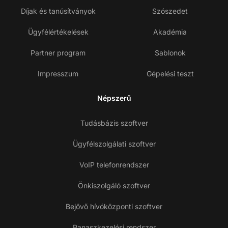
Díjak és tanúsítványok
Szószedet
Ügyfélértékelések
Akadémia
Partner program
Sablonok
Impresszum
Gépelési teszt
Népszerű
Tudásbázis szoftver
Ügyfélszolgálati szoftver
VoIP telefonrendszer
Önkiszolgáló szoftver
Bejövő hívóközponti szoftver
Panaszkezelési rendszer