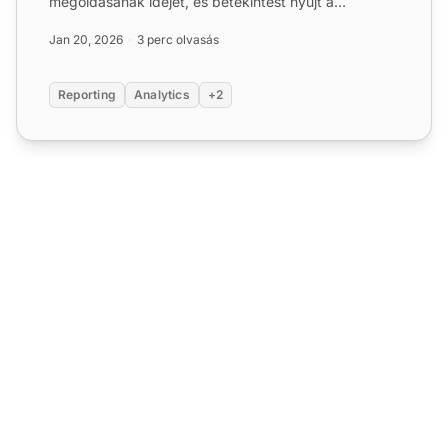
megoldásának idejét, és betekintést nyújt a
munkafolyamat optimali...
Jan 20, 2026
3 perc olvasás
Reporting
Analytics
+2