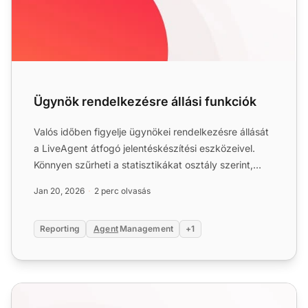
Ügynök rendelkezésre állási funkciók
Valós időben figyelje ügynökei rendelkezésre állását
a LiveAgent átfogó jelentéskészítési eszközeivel.
Könnyen szűrheti a statisztikákat osztály szerint,
export...
Jan 20, 2026
2 perc olvasás
Reporting
Agent
Management
+1
Teljesítményi jelentés funkciói