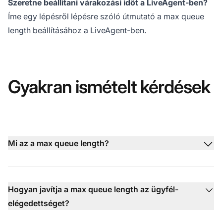
Szeretne beállítani várakozási időt a LiveAgent-ben?
Íme egy lépésről lépésre szóló útmutató a max queue
length beállításához a LiveAgent-ben.
Gyakran ismételt kérdések
Mi az a max queue length?
Hogyan javítja a max queue length az ügyfél-
elégedettséget?