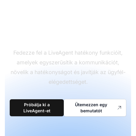
Alakítsa át
ügyfélszolgáltatási
élményét
Fedezze fel a LiveAgent hatékony funkcióit,
amelyek egyszerűsítik a kommunikációt,
növelik a hatékonyságot és javítják az ügyfél-
elégedettséget.
Próbálja ki a
Ütemezzen egy
LiveAgent-et
bemutatót