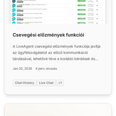
Csevegési előzmények funkciói
A LiveAgent csevegési előzmények funkciója javítja
az ügyfélszolgálatot az előző kommunikáció
tárolásával, lehetővé téve a korábbi kérdések és
megoldások gyors ...
Jan 20, 2026
4 perc olvasás
Chat History
Live Chat
+1
Élő csevegés funkciói