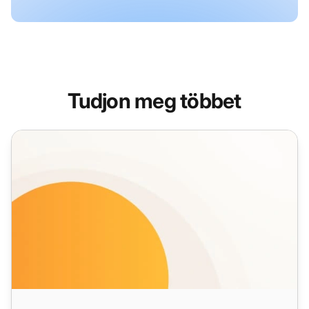
Tudjon meg többet
Valós idejű csevegés funkciók