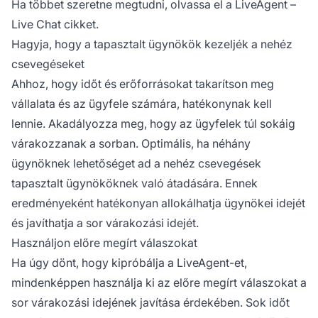
Ha többet szeretne megtudni, olvassa el a LiveAgent –
Live Chat cikket.
Hagyja, hogy a tapasztalt ügynökök kezeljék a nehéz
csevegéseket
Ahhoz, hogy időt és erőforrásokat takarítson meg
vállalata és az ügyfele számára, hatékonynak kell
lennie. Akadályozza meg, hogy az ügyfelek túl sokáig
várakozzanak a sorban. Optimális, ha néhány
ügynöknek lehetőséget ad a nehéz csevegések
tapasztalt ügynököknek való átadására. Ennek
eredményeként hatékonyan allokálhatja ügynökei idejét
és javíthatja a sor várakozási idejét.
Használjon előre megírt válaszokat
Ha úgy dönt, hogy kipróbálja a LiveAgent-et,
mindenképpen használja ki az előre megírt válaszokat a
sor várakozási idejének javítása érdekében. Sok időt