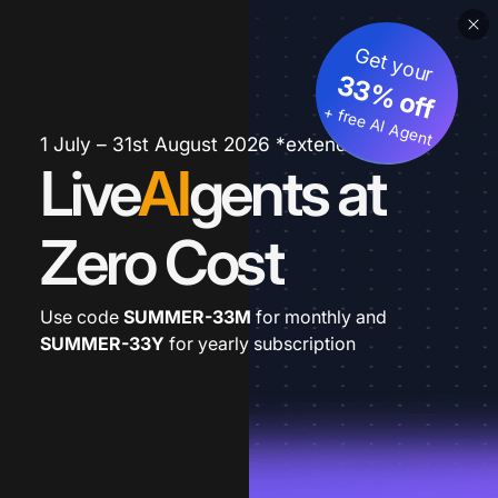
Get your
33% off
+ free AI Agent
1 July – 31st August 2026 *extended
Live
AI
gents at
Zero Cost
Use code
SUMMER-33M
for monthly and
SUMMER-33Y
for yearly subscription