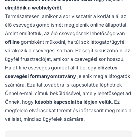
elrejtődik a webhelyéről
.
Természetesen, amikor a sor visszatér a korlát alá, az
élő csevegés gomb ismét megjelenik online állapottal.
Amint említettük, az élő csevegésnek lehetősége van
offline
gombként működni, ha túl sok látogató/ügyfél
várakozik a csevegési sorban. Ez segít kiküszöbölni az
ügyfél frusztrációját, amikor a csevegési sor hosszú.
Ha offline csevegés gombot állít be, egy
előzetes
csevegési formanyomtatvány
jelenik meg a látogatók
számára. Ezáltal továbbra is kapcsolatba léphetnek
Önnel e-mail címük beküldésével, amely lehetőséget ad
Önnek, hogy
később kapcsolatba lépjen velük
. Ez
megfelelő elvárásokat teremt és időt takarít meg mind a
vállalat, mind az ügyfelek számára.