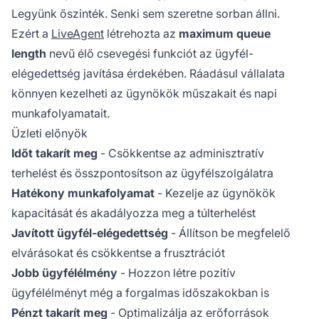
Legyünk őszinték. Senki sem szeretne sorban állni.
Ezért a
LiveAgent
létrehozta az
maximum queue
length
nevű élő csevegési funkciót az ügyfél-
elégedettség javítása érdekében. Ráadásul vállalata
könnyen kezelheti az ügynökök műszakait és napi
munkafolyamatait.
Üzleti előnyök
Időt takarít meg
- Csökkentse az adminisztratív
terhelést és összpontosítson az ügyfélszolgálatra
Hatékony munkafolyamat
- Kezelje az ügynökök
kapacitását és akadályozza meg a túlterhelést
Javított ügyfél-elégedettség
- Állítson be megfelelő
elvárásokat és csökkentse a frusztrációt
Jobb ügyfélélmény
- Hozzon létre pozitív
ügyfélélményt még a forgalmas időszakokban is
Pénzt takarít meg
- Optimalizálja az erőforrások