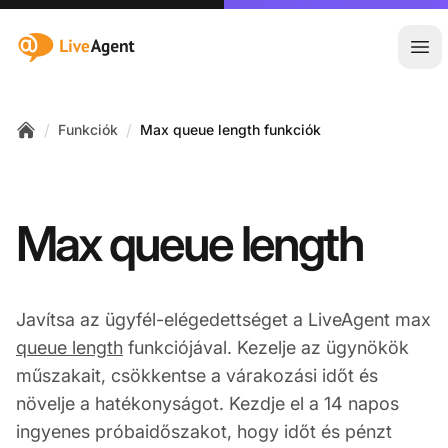
:site.title
Főm
/
/
Funkciók
Max queue length funkciók
Home
Max queue length
Javítsa az ügyfél-elégedettséget a LiveAgent max
queue length
funkciójával. Kezelje az ügynökök
műszakait, csökkentse a várakozási időt és
növelje a hatékonyságot. Kezdje el a 14 napos
ingyenes próbaidőszakot, hogy időt és pénzt