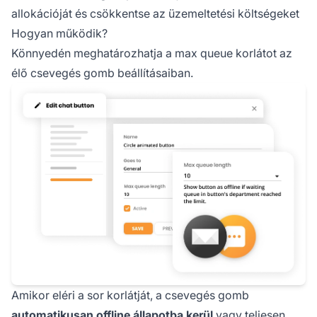
allokációját és csökkentse az üzemeltetési költségeket
Hogyan működik?
Könnyedén meghatározhatja a max queue korlátot az
élő csevegés gomb beállításaiban.
Amikor eléri a sor korlátját, a csevegés gomb
automatikusan offline állapotba kerül
vagy teljesen