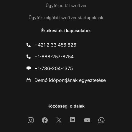
Ügyfélportál szoftver
Ügyfélszolgálati szoftver startupoknak
Értékesítési kapcsolatok
+421 2 33 456 826
+1-888-257-8754
+1-786-204-1375
Demó időpontjának egyeztetése
Közösségi oldalak
Instagram
Facebook
X
Linkedin
Youtube
Whatsapp