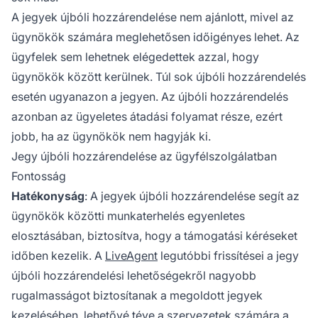
A jegyek újbóli hozzárendelése nem ajánlott, mivel az
ügynökök számára meglehetősen időigényes lehet. Az
ügyfelek sem lehetnek elégedettek azzal, hogy
ügynökök között kerülnek. Túl sok újbóli hozzárendelés
esetén ugyanazon a jegyen. Az újbóli hozzárendelés
azonban az ügyeletes átadási folyamat része, ezért
jobb, ha az ügynökök nem hagyják ki.
Jegy újbóli hozzárendelése az ügyfélszolgálatban
Fontosság
Hatékonyság
: A jegyek újbóli hozzárendelése segít az
ügynökök közötti munkaterhelés egyenletes
elosztásában, biztosítva, hogy a támogatási kéréseket
időben kezelik. A
LiveAgent
legutóbbi frissítései a jegy
újbóli hozzárendelési lehetőségekről nagyobb
rugalmasságot biztosítanak a megoldott jegyek
kezelésében, lehetővé téve a szervezetek számára a