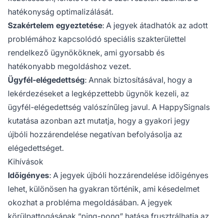
hatékonyság optimalizálását.
Szakértelem egyeztetése
: A jegyek átadhatók az adott
problémához kapcsolódó speciális szakterülettel
rendelkező ügynököknek, ami gyorsabb és
hatékonyabb megoldáshoz vezet.
Ügyfél-elégedettség
: Annak biztosításával, hogy a
lekérdezéseket a legképzettebb ügynök kezeli, az
ügyfél-elégedettség valószínűleg javul. A HappySignals
kutatása azonban azt mutatja, hogy a gyakori jegy
újbóli hozzárendelése negatívan befolyásolja az
elégedettséget.
Kihívások
Időigényes
: A jegyek újbóli hozzárendelése időigényes
lehet, különösen ha gyakran történik, ami késedelmet
okozhat a probléma megoldásában. A jegyek
körülpattogásának “ping-pong” hatása frusztrálhatja az