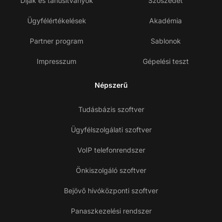
Díjak és tanúsítványok
Szószedet
Ügyfélértékelések
Akadémia
Partner program
Sablonok
Impresszum
Gépelési teszt
Népszerű
Tudásbázis szoftver
Ügyfélszolgálati szoftver
VoIP telefonrendszer
Önkiszolgáló szoftver
Bejövő hívóközponti szoftver
Panaszkezelési rendszer