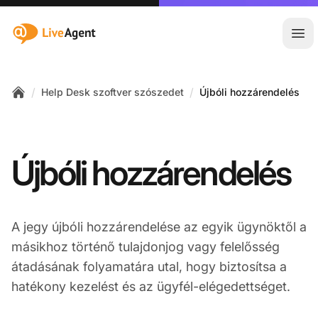
:site.title
Főm
/
/
Help Desk szoftver szószedet
Újbóli hozzárendelés
Home
Újbóli hozzárendelés
A jegy újbóli hozzárendelése az egyik ügynöktől a
másikhoz történő tulajdonjog vagy felelősség
átadásának folyamatára utal, hogy biztosítsa a
hatékony kezelést és az ügyfél-elégedettséget.