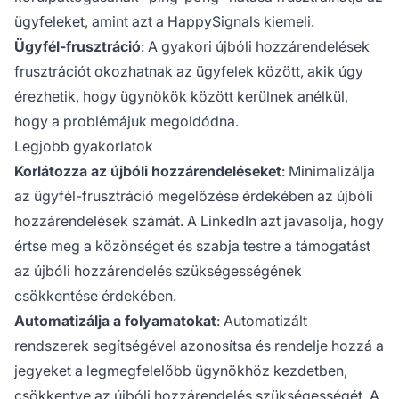
ügyfeleket, amint azt a HappySignals kiemeli.
Ügyfél-frusztráció
: A gyakori újbóli hozzárendelések
frusztrációt okozhatnak az ügyfelek között, akik úgy
érezhetik, hogy ügynökök között kerülnek anélkül,
hogy a problémájuk megoldódna.
Legjobb gyakorlatok
Korlátozza az újbóli hozzárendeléseket
: Minimalizálja
az ügyfél-frusztráció megelőzése érdekében az újbóli
hozzárendelések számát. A LinkedIn azt javasolja, hogy
értse meg a közönséget és szabja testre a támogatást
az újbóli hozzárendelés szükségességének
csökkentése érdekében.
Automatizálja a folyamatokat
: Automatizált
rendszerek segítségével azonosítsa és rendelje hozzá a
jegyeket a legmegfelelőbb ügynökhöz kezdetben,
csökkentve az újbóli hozzárendelés szükségességét. A