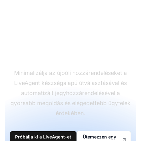
Optimalizálja a
jegyútválasztás
hatékonyságát
Minimalizálja az újbóli hozzárendeléseket a
LiveAgent készségalapú útválasztásával és
automatizált jegyhozzárendelésével a
gyorsabb megoldás és elégedettebb ügyfelek
érdekében.
Próbálja ki a LiveAgent-et
Ütemezzen egy