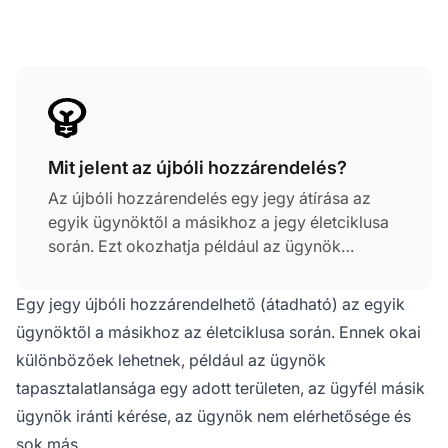
Mit jelent az újbóli hozzárendelés?
Az újbóli hozzárendelés egy jegy átírása az
egyik ügynöktől a másikhoz a jegy életciklusa
során. Ezt okozhatja például az ügynök
tudásának vagy tapasztalatának hiánya egy
adott témában, az ügynök nem elérhetősége,
Egy jegy újbóli hozzárendelhető (átadható) az egyik
vagy az ügynök váltásának kérése.
ügynöktől a másikhoz az életciklusa során. Ennek okai
különbözőek lehetnek, például az ügynök
tapasztalatlansága egy adott területen, az ügyfél másik
ügynök iránti kérése, az ügynök nem elérhetősége és
sok más.