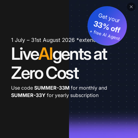
Get your
33% off
+ free AI Agent
1 July – 31st August 2026 *extended
Live
AI
gents at
Zero Cost
Use code
SUMMER-33M
for monthly and
SUMMER-33Y
for yearly subscription