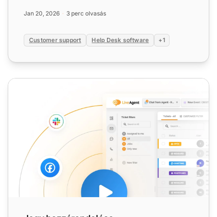
javítsa a válaszidőket és...
Jan 20, 2026
3 perc olvasás
Customer support
Help Desk software
+1
Jegy hozzárendelése