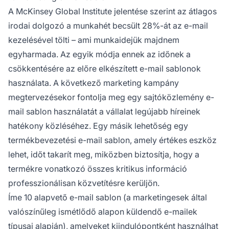
A McKinsey Global Institute jelentése szerint az átlagos
irodai dolgozó a munkahét becsült 28%-át az e-mail
kezelésével tölti – ami munkaidejük majdnem
egyharmada. Az egyik módja ennek az időnek a
csökkentésére az előre elkészített e-mail sablonok
használata. A következő marketing kampány
megtervezésekor fontolja meg egy sajtóközlemény e-
mail sablon használatát a vállalat legújabb híreinek
hatékony közléséhez. Egy másik lehetőség egy
termékbevezetési e-mail sablon, amely értékes eszköz
lehet, időt takarít meg, miközben biztosítja, hogy a
termékre vonatkozó összes kritikus információ
professzionálisan közvetítésre kerüljön.
Íme 10 alapvető e-mail sablon (a marketingesek által
valószínűleg ismétlődő alapon küldendő e-mailek
típusai alapján), amelyeket kiindulópontként használhat