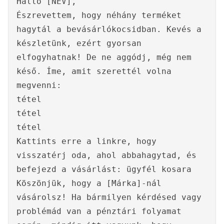
Halló [NÉV],
Észrevettem, hogy néhány terméket
hagytál a bevásárlókocsidban. Kevés a
készletünk, ezért gyorsan
elfogyhatnak! De ne aggódj, még nem
késő. Íme, amit szerettél volna
megvenni:
tétel
tétel
tétel
Kattints erre a linkre, hogy
visszatérj oda, ahol abbahagytad, és
befejezd a vásárlást: ügyfél kosara
Köszönjük, hogy a [Márka]-nál
vásárolsz! Ha bármilyen kérdésed vagy
problémád van a pénztári folyamat