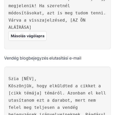
megjelenik! Ha szeretnél
módosításokat, azt is meg tudom tenni.
Várva a visszajelzésed, [AZ ÖN
ALÁÍRÁSA]
Másolás vágólapra
Vendég blogbejegyzés elutasítási e-mail
Szia [NÉV],
Köszönjük, hogy elküldted a cikket a
[cikk témája] témáról. Azonban el kell
utasítanom ezt a darabot, mert nem
felel meg teljesen a vendég
bejegyzések irányelveineknek. Ráadásul