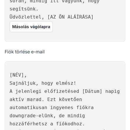
során, mindig itt vagyunk, hogy
segítsünk.
Üdvözlettel, [AZ ÖN ALÁÍRÁSA]
Másolás vágólapra
Fiók törlése e-mail
[NÉV],
Sajnáljuk, hogy elmész!
A jelenlegi előfizetésed [Dátum] napig
aktív marad. Ezt követően
automatikusan ingyenes fiókra
downgrade-elünk, de mindig
hozzáférhetsz a fiókodhoz.