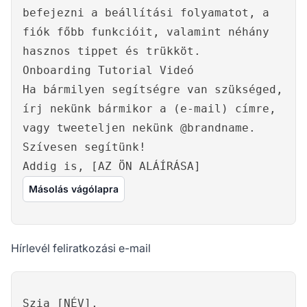
befejezni a beállítási folyamatot, a
fiók főbb funkcióit, valamint néhány
hasznos tippet és trükköt.
Onboarding Tutorial Videó
Ha bármilyen segítségre van szükséged,
írj nekünk bármikor a (e-mail) címre,
vagy tweeteljen nekünk @brandname.
Szívesen segítünk!
Addig is, [AZ ÖN ALÁÍRÁSA]
Másolás vágólapra
Hírlevél feliratkozási e-mail
Szia [NÉV],