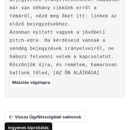
már van néhány cikkünk erről a
témáról, nézd meg őket itt: linkek az
előző bejegyzésekhez.
Azonban nyitott vagyok a jövőbeli
pitch-edre. Ha kérdéseid vannak a
vendég bejegyzések irányelveiről, ne
habozz felvenni velem a kapcsolatot.
Köszönjük újra, és remélem, hamarosan
hallunk tőled, [AZ ÖN ALÁÍRÁSA]
Másolás vágólapra
Vissza Ügyfélszolgálati sablonok
Ingyenes kipróbálás