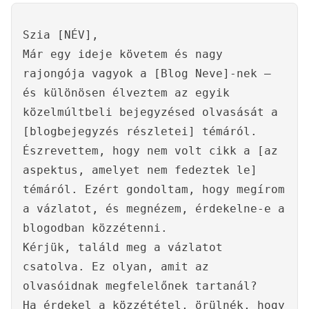
Szia [NÉV],
Már egy ideje követem és nagy
rajongója vagyok a [Blog Neve]-nek –
és különösen élveztem az egyik
közelmúltbeli bejegyzésed olvasását a
[blogbejegyzés részletei] témáról.
Észrevettem, hogy nem volt cikk a [az
aspektus, amelyet nem fedeztek le]
témáról. Ezért gondoltam, hogy megírom
a vázlatot, és megnézem, érdekelne-e a
blogodban közzétenni.
Kérjük, találd meg a vázlatot
csatolva. Ez olyan, amit az
olvasóidnak megfelelőnek tartanál?
Ha érdekel a közzététel, örülnék, hogy