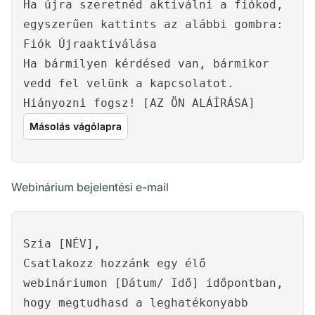
Ha újra szeretnéd aktiválni a fiókod,
egyszerűen kattints az alábbi gombra:
Fiók Újraaktiválása
Ha bármilyen kérdésed van, bármikor
vedd fel velünk a kapcsolatot.
Hiányozni fogsz! [AZ ÖN ALÁÍRÁSA]
Másolás vágólapra
Webinárium bejelentési e-mail
Szia [NÉV],
Csatlakozz hozzánk egy élő
webináriumon [Dátum/ Idő] időpontban,
hogy megtudhasd a leghatékonyabb