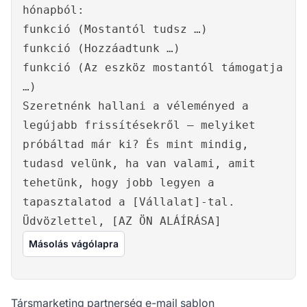
hónapból:
funkció (Mostantól tudsz …)
funkció (Hozzáadtunk …)
funkció (Az eszköz mostantól támogatja
…)
Szeretnénk hallani a véleményed a
legújabb frissítésekről – melyiket
próbáltad már ki? És mint mindig,
tudasd velünk, ha van valami, amit
tehetünk, hogy jobb legyen a
tapasztalatod a [Vállalat]-tal.
Üdvözlettel, [AZ ÖN ALÁÍRÁSA]
Másolás vágólapra
Társmarketing partnerség e-mail sablon