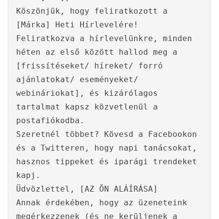
Köszönjük, hogy feliratkozott a
[Márka] Heti Hírlevelére!
Feliratkozva a hírlevelünkre, minden
héten az első között hallod meg a
[frissítéseket/ híreket/ forró
ajánlatokat/ eseményeket/
webináriokat], és kizárólagos
tartalmat kapsz közvetlenül a
postafiókodba.
Szeretnél többet? Kövesd a Facebookon
és a Twitteren, hogy napi tanácsokat,
hasznos tippeket és iparági trendeket
kapj.
Üdvözlettel, [AZ ÖN ALÁÍRÁSA]
Annak érdekében, hogy az üzeneteink
megérkezzenek (és ne kerüljenek a