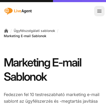
:site.title
Főm
/
/
Ügyfélszolgálati sablonok
Home
Marketing E-mail Sablonok
Marketing E-mail
Sablonok
Fedezzen fel 10 testreszabható marketing e-mail
sablont az ügyfélszerzés és -megtartás javítása