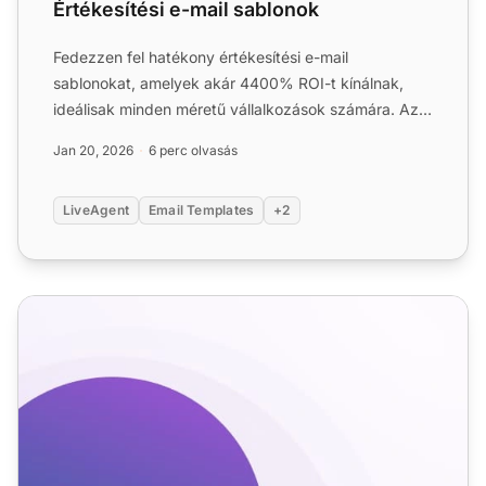
Értékesítési e-mail sablonok
Fedezzen fel hatékony értékesítési e-mail
sablonokat, amelyek akár 4400% ROI-t kínálnak,
ideálisak minden méretű vállalkozások számára. Az
e-mail továbbra is az...
Jan 20, 2026
6 perc olvasás
LiveAgent
Email Templates
+2
E-commerce E-mail sablonok