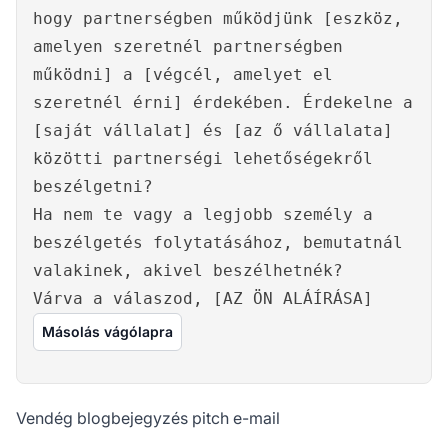
hogy partnerségben működjünk [eszköz,
amelyen szeretnél partnerségben
működni] a [végcél, amelyet el
szeretnél érni] érdekében. Érdekelne a
[saját vállalat] és [az ő vállalata]
közötti partnerségi lehetőségekről
beszélgetni?
Ha nem te vagy a legjobb személy a
beszélgetés folytatásához, bemutatnál
valakinek, akivel beszélhetnék?
Várva a válaszod, [AZ ÖN ALÁÍRÁSA]
Másolás vágólapra
Vendég blogbejegyzés pitch e-mail