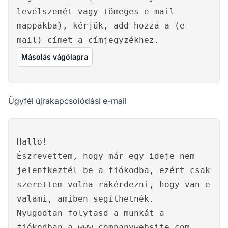
levélszemét vagy tömeges e-mail
mappákba), kérjük, add hozzá a (e-
mail) címet a címjegyzékhez.
Másolás vágólapra
Ügyfél újrakapcsolódási e-mail
Halló!
Észrevettem, hogy már egy ideje nem
jelentkeztél be a fiókodba, ezért csak
szerettem volna rákérdezni, hogy van-e
valami, amiben segíthetnék.
Nyugodtan folytasd a munkát a
fiókodban a
www.companywebsite.com