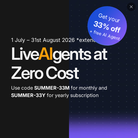
Get your
33% off
+ free AI Agent
1 July – 31st August 2026 *extended
Live
AI
gents at
Zero Cost
Use code
SUMMER-33M
for monthly and
SUMMER-33Y
for yearly subscription