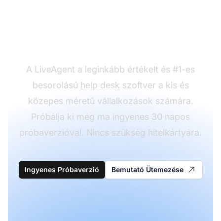
Készen áll az e-mail
marketing sablonjaink
tesztelésére?
A LiveAgent a leginkább értékelt és #1-es
besorolású
help desk
szoftver a kis és
közepes méretű vállalkozások számára.
Próbálja ki még ma ingyenes 30 napos
próbaverzióval. Nincs szükség hitelkártyára.
Ingyenes Próbaverzió
Bemutató Ütemezése