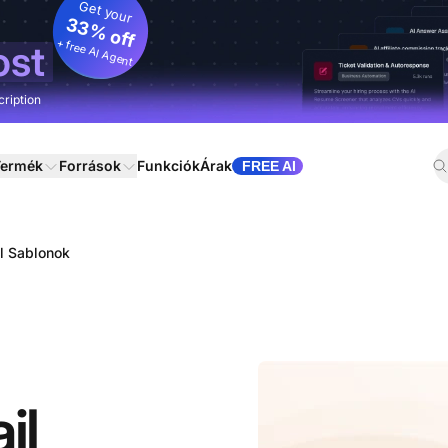
Get your
33% off
+ free AI Agent
ost
cription
ermék
Források
Funkciók
Árak
FREE AI
l Sablonok
il