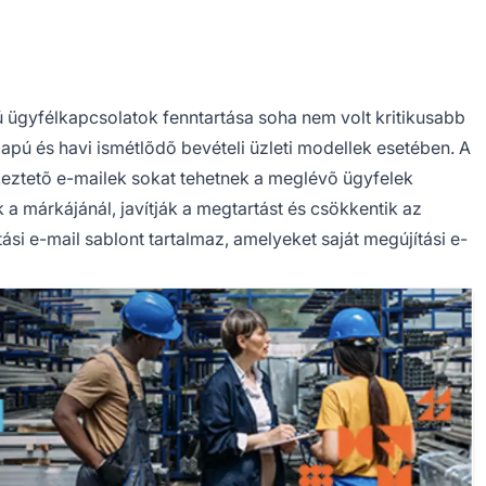
ú ügyfélkapcsolatok fenntartása soha nem volt kritikusabb
apú és havi ismétlõdõ bevételi üzleti modellek esetében. A
lékeztetõ e-mailek sokat tehetnek a meglévõ ügyfelek
a márkájánál, javítják a megtartást és csökkentik az
si e-mail sablont tartalmaz, amelyeket saját megújítási e-