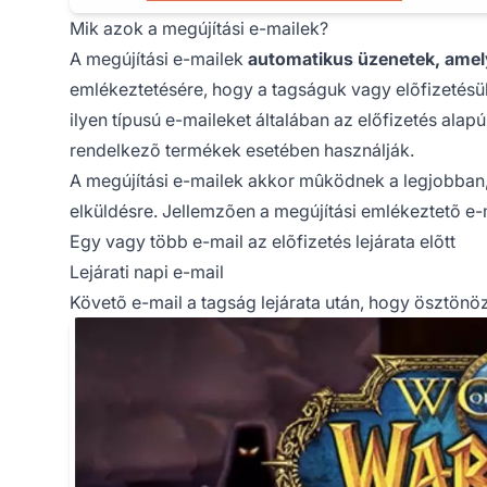
Mik azok a megújítási e-mailek?
A megújítási e-mailek
automatikus üzenetek, amel
emlékeztetésére, hogy a tagságuk vagy elõfizetésük
ilyen típusú e-maileket általában az előfizetés alap
rendelkezõ termékek esetében használják.
A megújítási e-mailek akkor mûködnek a legjobban
elküldésre. Jellemzõen a megújítási emlékeztetõ e-
Egy vagy több e-mail az elõfizetés lejárata elõtt
Lejárati napi e-mail
Követõ e-mail a tagság lejárata után, hogy ösztönö