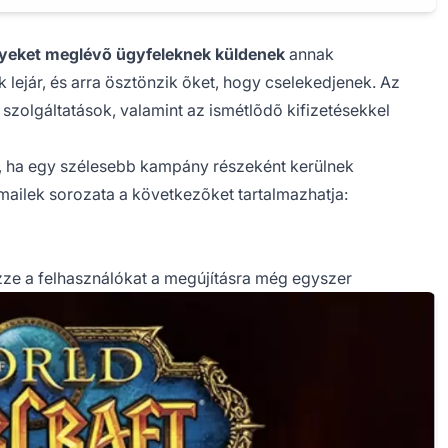
yeket meglévõ ügyfeleknek küldenek
annak
 lejár, és arra ösztönzik õket, hogy cselekedjenek. Az
ú szolgáltatások, valamint az ismétlõdõ kifizetésekkel
, ha egy szélesebb kampány részeként kerülnek
mailek sorozata a következõket tartalmazhatja:
zze a felhasználókat a megújításra még egyszer