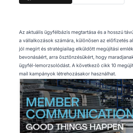
Az aktuális ügyfélbázis megtartása és a hosszú táv
a vállalkozások számára, különösen az előfizetés al
jól megírt és stratégiailag elküldött megújítási em
bevonásáért, arra ösztönzésükért, hogy maradjanak 
ügyfél-lemorzsolódást. A következõ cikk 10 megújítá
mail kampányok létrehozásakor használhat.