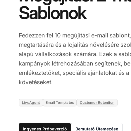
Sablonok
Fedezzen fel 10 megújítási e-mail sablont
megtartására és a lojalitás növelésére szo
alapú vállalkozások számára. Ezek a sab
kampányok létrehozásában segítenek, bel
emlékeztetõket, speciális ajánlatokat és a 
követéseket.
LiveAgent
Email Templates
Customer Retention
Ingyenes Próbaverzió
Bemutató Ütemezése