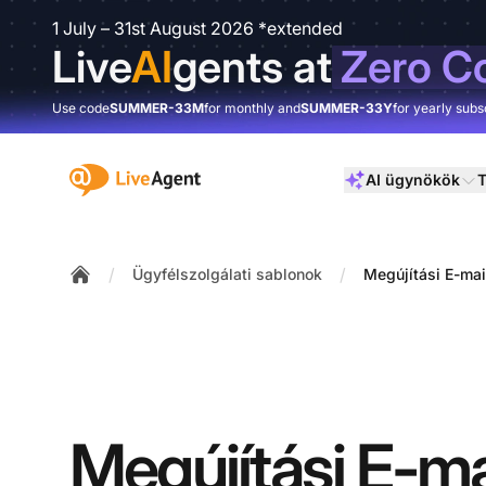
1 July – 31st August 2026 *extended
Live
AI
gents at
Zero C
Use code
SUMMER-33M
for monthly and
SUMMER-33Y
for yearly subs
:site.title
AI ügynökök
T
/
/
Ügyfélszolgálati sablonok
Megújítási E-mai
Home
Megújítási E-ma