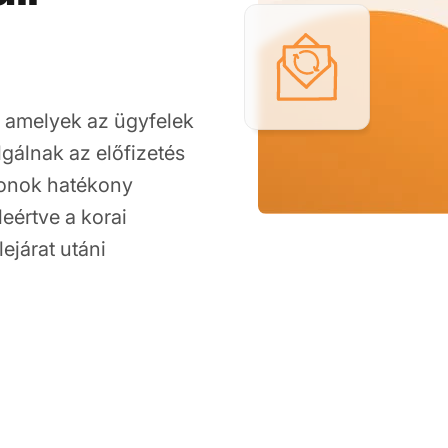
, amelyek az ügyfelek
lgálnak az előfizetés
lonok hatékony
eértve a korai
lejárat utáni