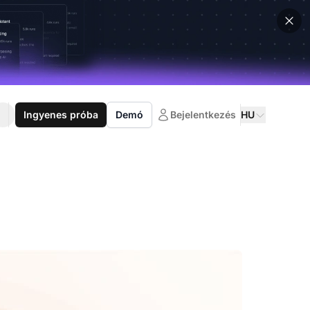
Ingyenes próba
Demó
Bejelentkezés
HU