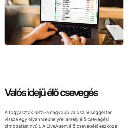
Valós idejű élő csevegés
A fogyasztók 63%-a nagyobb valószínűséggel tér
vissza egy olyan webhelyre, amely élő csevegési
támogatást nyújt. A LiveAgent élő csevegési eszköze