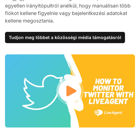
egyetlen irányítópultról anélkül, hogy manuálisan több
fiókot kellene figyelnie vagy bejelentkezési adatokat
kellene megosztania.
Tudjon meg többet a közösségi média támogatásról