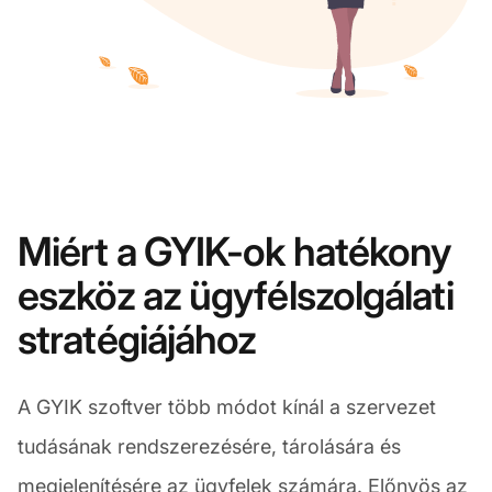
Miért a GYIK-ok hatékony
eszköz az ügyfélszolgálati
stratégiájához
A GYIK szoftver több módot kínál a szervezet
tudásának rendszerezésére, tárolására és
megjelenítésére az ügyfelek számára. Előnyös az