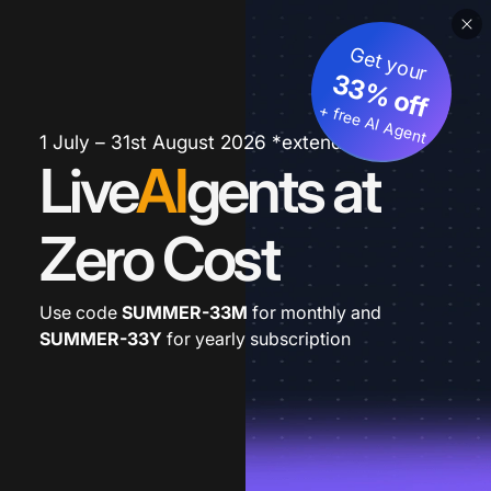
Get your
33% off
+ free AI Agent
1 July – 31st August 2026 *extended
Live
AI
gents at
Zero Cost
Use code
SUMMER-33M
for monthly and
SUMMER-33Y
for yearly subscription