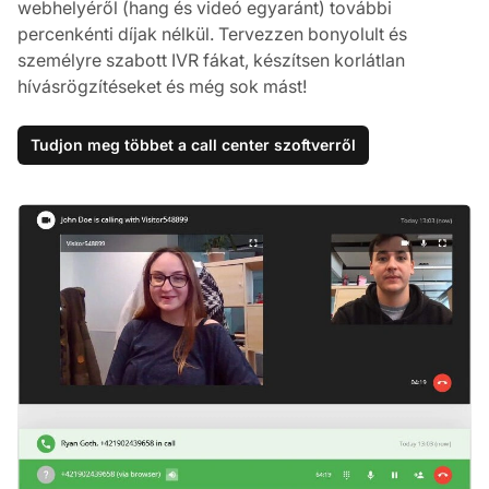
webhelyéről (hang és videó egyaránt) további
percenkénti díjak nélkül. Tervezzen bonyolult és
személyre szabott IVR fákat, készítsen korlátlan
hívásrögzítéseket és még sok mást!
Tudjon meg többet a call center szoftverről