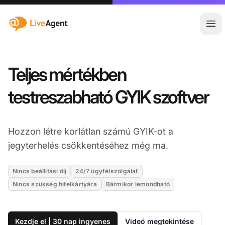
:site.title
Főm
Teljes mértékben
testreszabható GYIK szoftver
Hozzon létre korlátlan számú GYIK-ot a
jegyterhelés csökkentéséhez még ma.
Nincs beállítási díj
24/7 ügyfélszolgálat
Nincs szükség hitelkártyára
Bármikor lemondható
Kezdje el | 30 nap ingyenes
Videó megtekintése