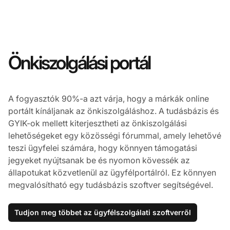
Önkiszolgálási portál
A fogyasztók 90%-a azt várja, hogy a márkák online
portált kínáljanak az önkiszolgáláshoz. A tudásbázis és
GYIK-ok mellett kiterjesztheti az önkiszolgálási
lehetőségeket egy közösségi fórummal, amely lehetővé
teszi ügyfelei számára, hogy könnyen támogatási
jegyeket nyújtsanak be és nyomon kövessék az
állapotukat közvetlenül az ügyfélportálról. Ez könnyen
megvalósítható egy tudásbázis szoftver segítségével.
Tudjon meg többet az ügyfélszolgálati szoftverről