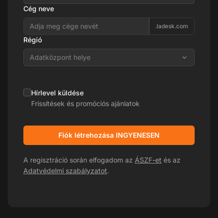
Cég neve
.ladesk.com
Régió
Adatközpont helye
Hírlevel küldése
Frissítések és promóciós ajánlatok
Fiók létrehozása INGYENESEN
A regisztráció során elfogadom az
ÁSZF-et
és az
Adatvédelmi szabályzatot
.