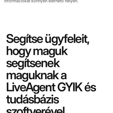
információkat könnyen elérhető helyen.
Segítse ügyfeleit,
hogy maguk
segítsenek
maguknak a
LiveAgent GYIK és
tudásbázis
szoftverével