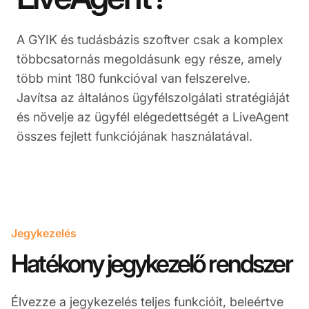
A GYIK és tudásbázis szoftver csak a komplex
többcsatornás megoldásunk egy része, amely
több mint 180 funkcióval van felszerelve.
Javítsa az általános ügyfélszolgálati stratégiáját
és növelje az ügyfél elégedettségét a LiveAgent
összes fejlett funkciójának használatával.
Jegykezelés
Hatékony jegykezelő rendszer
Élvezze a jegykezelés teljes funkcióit, beleértve