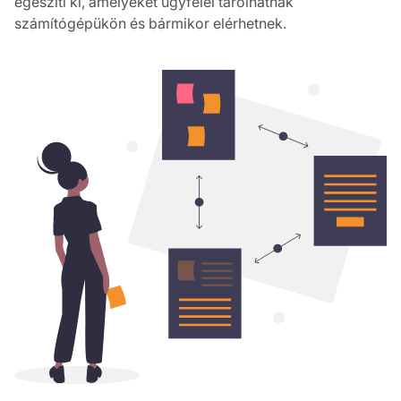
egészíti ki, amelyeket ügyfelei tárolhatnak
számítógépükön és bármikor elérhetnek.