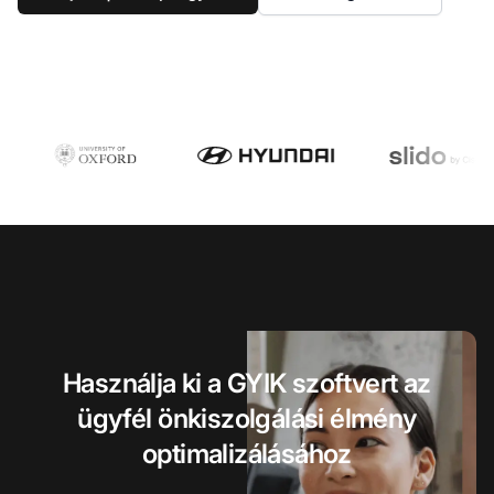
Használja ki a GYIK szoftvert az
ügyfél önkiszolgálási élmény
optimalizálásához