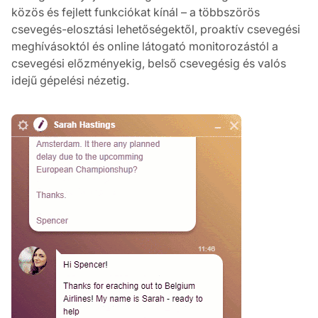
közös és fejlett funkciókat kínál – a többszörös
csevegés-elosztási lehetőségektől, proaktív csevegési
meghívásoktól és online látogató monitorozástól a
csevegési előzményekig, belső csevegésig és valós
idejű gépelési nézetig.