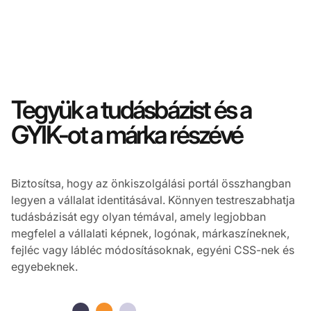
Tegyük a tudásbázist és a
GYIK-ot a márka részévé
Biztosítsa, hogy az önkiszolgálási portál összhangban
legyen a vállalat identitásával. Könnyen testreszabhatja
tudásbázisát egy olyan témával, amely legjobban
megfelel a vállalati képnek, logónak, márkaszíneknek,
fejléc vagy lábléc módosításoknak, egyéni CSS-nek és
egyebeknek.