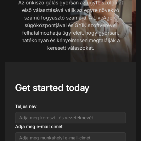
Az önkiszolgálás gyorsan az ügyfélszolgálat
első választásává válik az egyre növekvő
számú fogyasztó számára. A
LiveAgent
súgóközpontjával és GYIK szoftverével
felhatalmozhatja ügyfeleit, hogy gyorsan,
hatékonyan és kényelmesen megtalálják a
keresett válaszokat.
Get started today
Teljes név
Adja meg e-mail címét