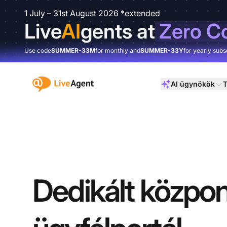
1 July – 31st August 2026 *extended
Live
AI
gents at
Zero C
Use code
SUMMER-33M
for monthly and
SUMMER-33Y
for yearly subs
:site.title
AI ügynökök
T
Dedikált közpo