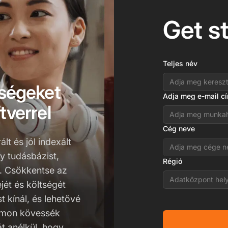
Get s
Teljes név
tségeket
Adja meg e-mail c
tverrel
Cég neve
lt és jól indexált
y tudásbázist,
Régió
. Csökkentse az
Adatközpont hel
jét és költségét
t kínál, és lehetővé
yomon kövessék
t anélkül, hogy