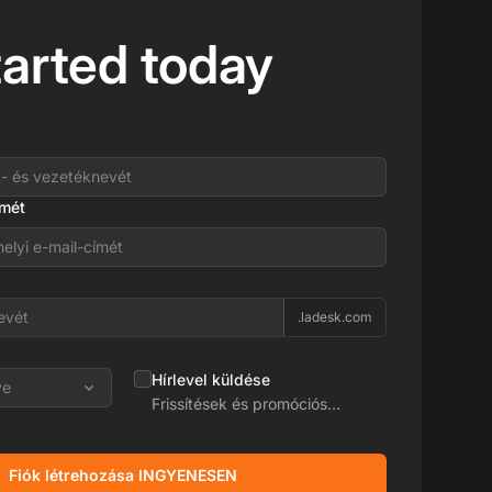
tarted today
ímét
.ladesk.com
Hírlevel küldése
ye
Frissítések és promóciós
ajánlatok
Fiók létrehozása INGYENESEN