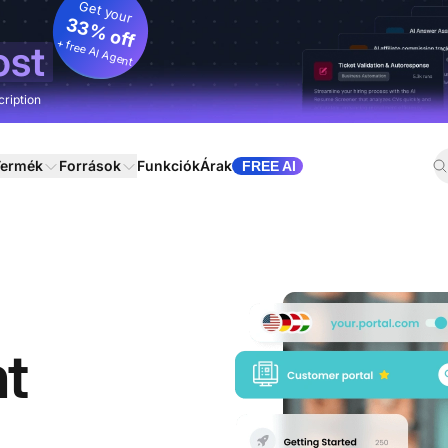
Get your
33% off
+ free AI Agent
ost
cription
ermék
Források
Funkciók
Árak
FREE AI
nt