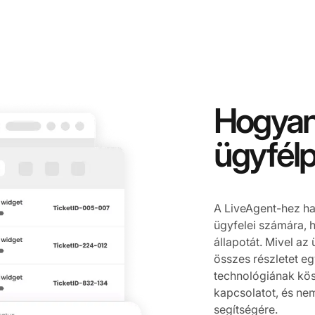
Hogyan
ügyfélp
A LiveAgent-hez ha
ügyfelei számára, 
állapotát. Mivel az
összes részletet e
technológiának kös
kapcsolatot, és nem
segítségére.