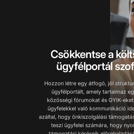
Csökkentse a köl
ügyfélportál szof
Hozzon létre egy átfogó, jól strukturá
ügyfélportált, amely tartalmaz eg
közösségi fórumokat és GYIK-eket
ügyfelekkel való kommunikáció ide
azáltal, hogy önkiszolgálási támogatás
teszi ügyfelei számára, hogy n
támogatási kéréseik előrehaladásá