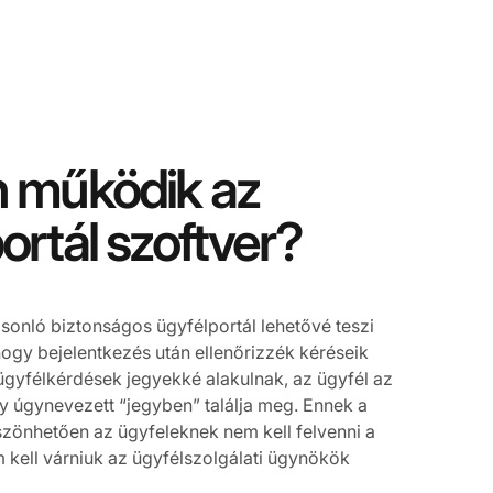
 működik az
ortál szoftver?
sonló biztonságos ügyfélportál lehetővé teszi
hogy bejelentkezés után ellenőrizzék kéréseik
 ügyfélkérdések jegyekké alakulnak, az ügyfél az
gy úgynevezett “jegyben” találja meg. Ennek a
zönhetően az ügyfeleknek nem kell felvenni a
 kell várniuk az ügyfélszolgálati ügynökök