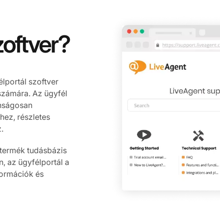
zoftver?
élportál szoftver
számára. Az ügyfél
onságosan
hez, részletes
.
 termék tudásbázis
, az ügyfélportál a
formációk és