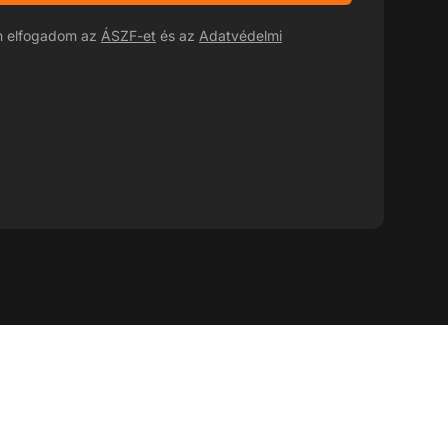
án elfogadom az
ÁSZF-et
és az
Adatvédelmi