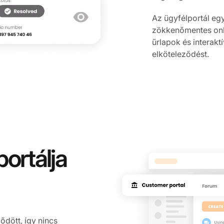
Az ügyfélportál eg
zökkenőmentes onli
űrlapok és interakt
elköteleződést.
portálja
ődött, így nincs