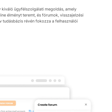
y kiváló ügyfélszolgálati megoldás, amely
ne élményt teremt, és fórumok, visszajelzési
ív tudásbázis révén fokozza a felhasználói