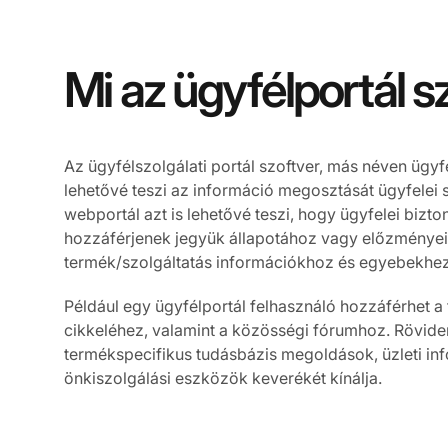
Mi az ügyfélportál s
Az ügyfélszolgálati portál szoftver, más néven ügyf
lehetővé teszi az információ megosztását ügyfelei 
webportál azt is lehetővé teszi, hogy ügyfelei bizt
hozzáférjenek jegyük állapotához vagy előzményei
termék/szolgáltatás információkhoz és egyebekhez
Például egy ügyfélportál felhasználó hozzáférhet a
cikkeléhez, valamint a közösségi fórumhoz. Röviden
termékspecifikus tudásbázis megoldások, üzleti in
önkiszolgálási eszközök keverékét kínálja.