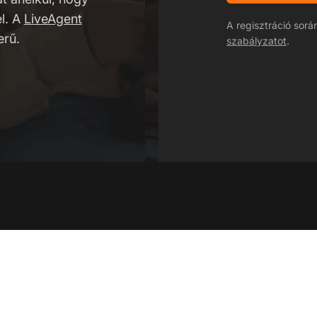
l. A
LiveAgent
A regisztráció sor
erű.
szabályzatot
.