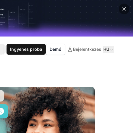
Ingyenes próba
Demó
Bejelentkezés
HU