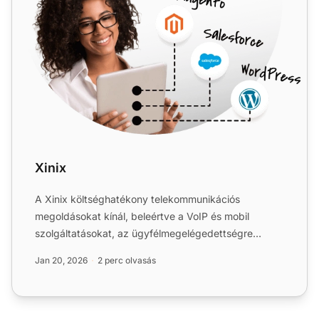
Xinix
A Xinix költséghatékony telekommunikációs
megoldásokat kínál, beleértve a VoIP és mobil
szolgáltatásokat, az ügyfélmegelégedettségre
összpontosítva. A LiveAgent...
Jan 20, 2026
2 perc olvasás