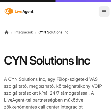
:site.title
Főm
/
/
Integrációk
CYN Solutions Inc
Home
CYN Solutions Inc
A CYN Solutions Inc, egy Fülöp-szigeteki VAS
szolgáltató, megbízható, költséghatékony VOIP
szolgáltatásokat kínál 24/7 támogatással. A
LiveAgent-tel partnerségben működve
zökkenőmentes
call center
integrációt