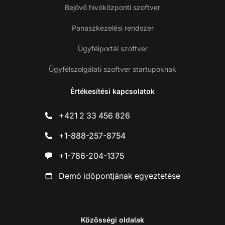
Bejövő hívóközponti szoftver
Panaszkezelési rendszer
Ügyfélportál szoftver
Ügyfélszolgálati szoftver startupoknak
Értékesítési kapcsolatok
+421 2 33 456 826
+1-888-257-8754
+1-786-204-1375
Demó időpontjának egyeztetése
Közösségi oldalak