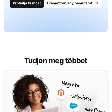
Próbálja ki most
Ütemezzen egy bemutatót
Tudjon meg többet
58VoIP