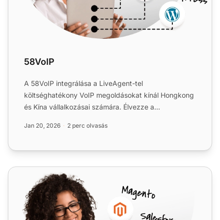
58VoIP
A 58VoIP integrálása a LiveAgent-tel
költséghatékony VoIP megoldásokat kínál Hongkong
és Kína vállalkozásai számára. Élvezze a
skálázhatóságot, rugalmasságot és...
Jan 20, 2026
2 perc olvasás
MCN Telecom