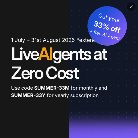
Get your
33% off
+ free AI Agent
1 July – 31st August 2026 *extended
Live
AI
gents at
Zero Cost
Use code
SUMMER-33M
for monthly and
SUMMER-33Y
for yearly subscription