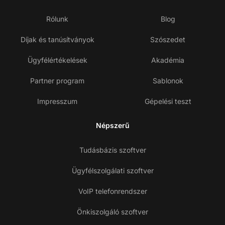
Rólunk
Blog
Díjak és tanúsítványok
Szószedet
Ügyfélértékelések
Akadémia
Partner program
Sablonok
Impresszum
Gépelési teszt
Népszerű
Tudásbázis szoftver
Ügyfélszolgálati szoftver
VoIP telefonrendszer
Önkiszolgáló szoftver