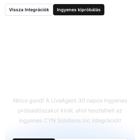
Vissza Integrációk
Ingyenes kipróbálás
Még nincs LiveAgent?
Nincs gond! A LiveAgent 30 napos ingyenes
próbaidőszakot kínál, ahol tesztelheti az
ingyenes CYN Solutions Inc integrációt!