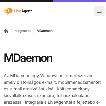
:site.title
Főm
/
/
Integrációk
MDaemon
Home
MDaemon
Az MDaemon egy Windowsos e-mail szerver,
amely biztonságos e-mailt, mobilmenedzsmentet
és e-mail archiválást kínál. Költséghatékony
kisvállalkozások számára, felhasználóalapú
árazással. Integrálja a LiveAgenttel a fejlettebb e-