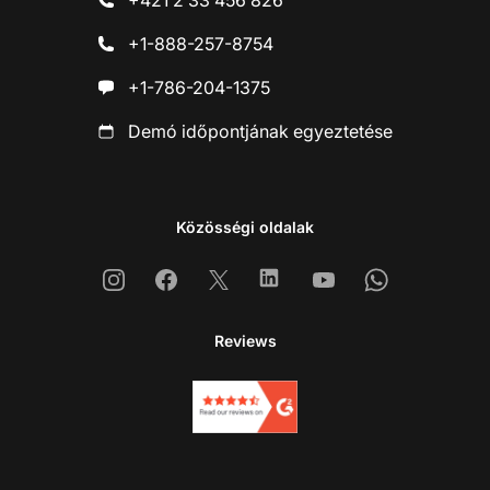
+421 2 33 456 826
+1-888-257-8754
+1-786-204-1375
Demó időpontjának egyeztetése
Közösségi oldalak
Instagram
Facebook
X
Linkedin
Youtube
Whatsapp
Reviews