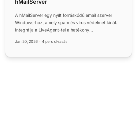
hMailServer
A hMailServer egy nyílt forráskódú email szerver
Windows-hoz, amely spam és vírus védelmet kínál.
Integrálja a LiveAgent-tel a hatékony
ügyfélszolgálatért és zö...
Jan 20, 2026
4 perc olvasás