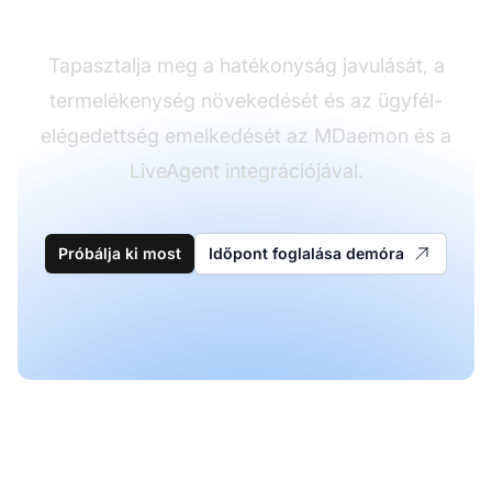
Tapasztalja meg a hatékonyság javulását, a
termelékenység növekedését és az ügyfél-
elégedettség emelkedését az MDaemon és a
LiveAgent integrációjával.
Próbálja ki most
Időpont foglalása demóra