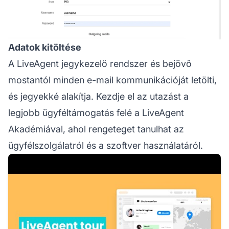
Adatok kitöltése
A LiveAgent jegykezelő rendszer és bejövő
mostantól minden e-mail kommunikációját letölti,
és jegyekké alakítja. Kezdje el az utazást a
legjobb ügyféltámogatás felé a LiveAgent
Akadémiával, ahol rengeteget tanulhat az
ügyfélszolgálatról és a szoftver használatáról.