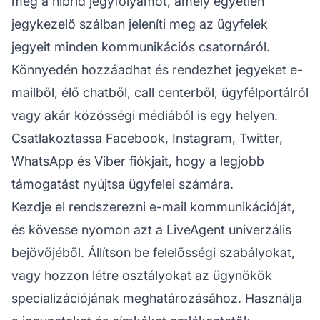
meg a hibrid jegyfolyamot, amely egyetlen
jegykezelő szálban jeleníti meg az ügyfelek
jegyeit minden kommunikációs csatornáról.
Könnyedén hozzáadhat és rendezhet jegyeket e-
mailből, élő chatből, call centerből, ügyfélportálról
vagy akár közösségi médiából is egy helyen.
Csatlakoztassa Facebook, Instagram, Twitter,
WhatsApp és Viber fiókjait, hogy a legjobb
támogatást nyújtsa ügyfelei számára.
Kezdje el rendszerezni e-mail kommunikációját,
és kövesse nyomon azt a LiveAgent univerzális
bejövőjéből. Állítson be felelősségi szabályokat,
vagy hozzon létre osztályokat az ügynökök
specializációjának meghatározásához. Használja