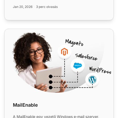
különféle leve...
Jan 20, 2026
3 perc olvasás
MailEnable
MailEnable
A MailEnable egy vezető Windows e-mail szerver,