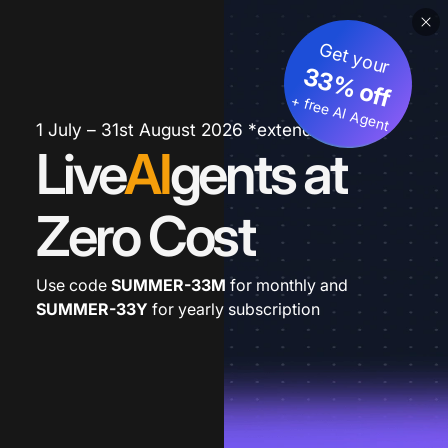
Get your
33% off
+ free AI Agent
1 July – 31st August 2026 *extended
Live
AI
gents at
Zero Cost
Use code
SUMMER-33M
for monthly and
SUMMER-33Y
for yearly subscription