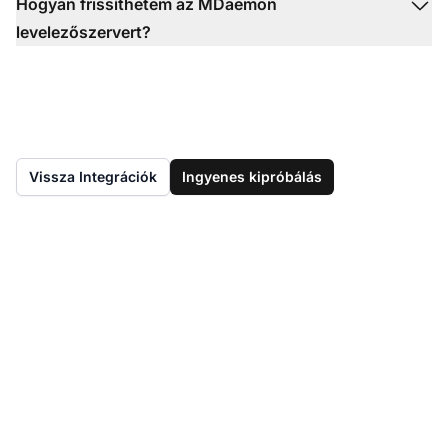
Hogyan frissíthetem az MDaemon
levelezőszervert?
Vissza Integrációk
Ingyenes kipróbálás
Optimalizálja e-mail
kezelését