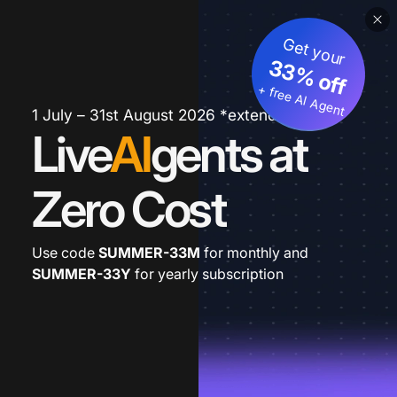
Get your
33% off
+ free AI Agent
1 July – 31st August 2026 *extended
Live
AI
gents at
Zero Cost
Use code
SUMMER-33M
for monthly and
SUMMER-33Y
for yearly subscription