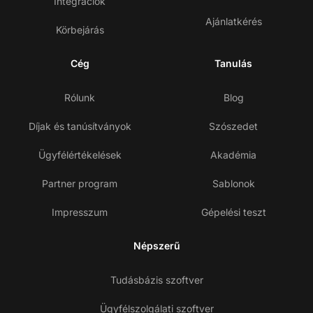
Integrációk
Ajánlatkérés
Körbejárás
Cég
Tanulás
Rólunk
Blog
Díjak és tanúsítványok
Szószedet
Ügyfélértékelések
Akadémia
Partner program
Sablonok
Impresszum
Gépelési teszt
Népszerű
Tudásbázis szoftver
Ügyfélszolgálati szoftver