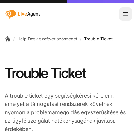
:site.title
Főm
/
/
Help Desk szoftver szószedet
Trouble Ticket
Home
Trouble Ticket
A
trouble ticket
egy segítségkérési kérelem,
amelyet a támogatási rendszerek követnek
nyomon a problémamegoldás egyszerűsítése és
az ügyfélszolgálat hatékonyságának javítása
érdekében.