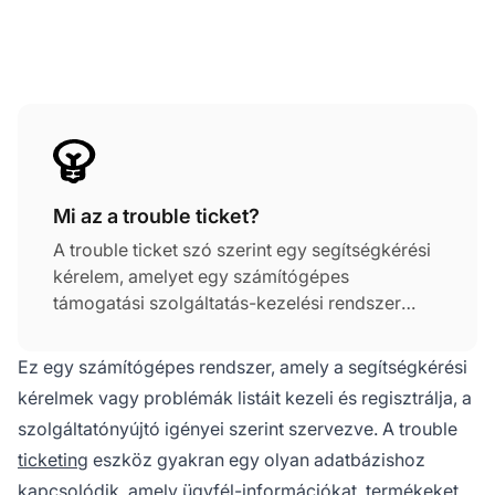
Mi az a trouble ticket?
A trouble ticket szó szerint egy segítségkérési
kérelem, amelyet egy számítógépes
támogatási szolgáltatás-kezelési rendszer
követ nyomon. Nevezhetjük problémakövetési
rendszernek, trouble ticket rendszernek vagy
Ez egy számítógépes rendszer, amely a segítségkérési
support ticketnek is.
kérelmek vagy problémák listáit kezeli és regisztrálja, a
szolgáltatónyújtó igényei szerint szervezve. A trouble
ticketing
eszköz gyakran egy olyan adatbázishoz
kapcsolódik, amely ügyfél-információkat, termékeket