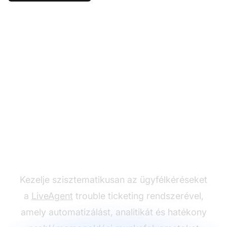
Kövesse nyomon a
problémákat trouble
ticketekkel
Kezelje szisztematikusan az ügyfélkéréseket
a
LiveAgent
trouble ticketing rendszerével,
amely automatizálást, analitikát és hatékony