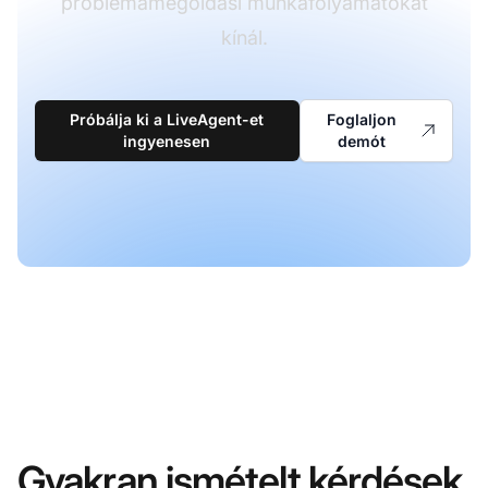
problémamegoldási munkafolyamatokat
kínál.
Próbálja ki a LiveAgent-et
Foglaljon
ingyenesen
demót
Gyakran ismételt kérdések