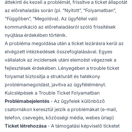
áttekinti és kezeli a problémát, frissítve a ticket állapotát
az előrehaladás során (pl. “Nyitott”, “Folyamatban”,
“Függőben”, “Megoldva). Az ügyféllel való
kommunikáció az előrehaladásról szóló frissítések
nyújtása érdekében történik.
A probléma megoldása után a ticket lezárásra kerül az
elvégzett intézkedések összefoglalásával. Egyes
vállalatok az incidensek utáni elemzést végeznek a
fejlesztések érdekében. Lényegében a trouble ticket
folyamat biztosítja a strukturált és hatékony
problémamegoldást, javítva az ügyfélélményt.
Kulcslépések a Trouble Ticket Folyamatban
Problémabejelentés
- Az ügyfelek különböző
csatornákon keresztül jelzik a problémákat (e-mail,
telefon, csevegés, közösségi média, webes űrlap)
Ticket létrehozása
- A támogatási képviselő ticketet