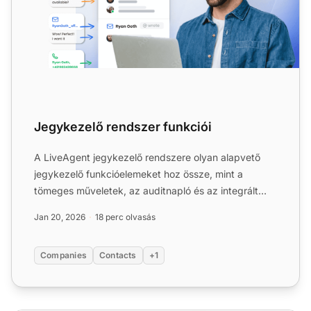
Jegykezelő rendszer funkciói
A LiveAgent jegykezelő rendszere olyan alapvető
jegykezelő funkcióelemeket hoz össze, mint a
tömeges műveletek, az auditnapló és az integrált
kommunikációs
csat
...
Jan 20, 2026
18 perc olvasás
Companies
Contacts
+1