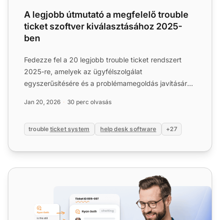
A legjobb útmutató a megfelelő trouble
ticket szoftver kiválasztásához 2025-
ben
Fedezze fel a 20 legjobb trouble ticket rendszert
2025-re, amelyek az ügyfélszolgálat
egyszerűsítésére és a problémamegoldás javítására
szolgálnak. Az oldal átt...
Jan 20, 2026
30 perc olvasás
trouble
ticket system
help desk software
+27
Jegykezelő rendszer funkciói