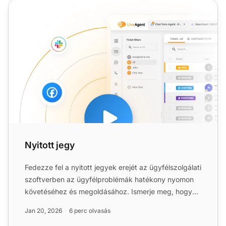
Nyitott jegy
Nyitott jegy
Fedezze fel a nyitott jegyek erejét az ügyfélszolgálati
szoftverben az ügyfélproblémák hatékony nyomon
követéséhez és megoldásához. Ismerje meg, hogyan
javítják...
Jan 20, 2026
6 perc olvasás