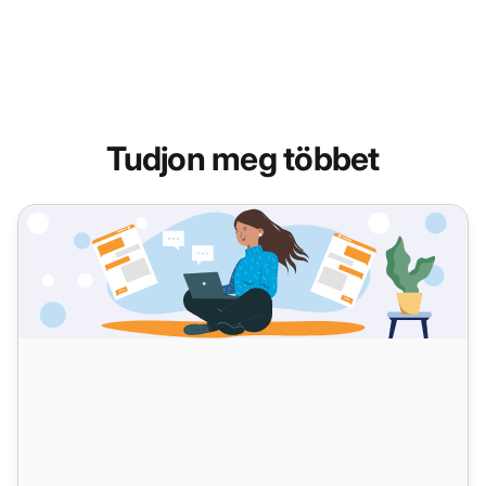
Tudjon meg többet
A legjobb útmutató a megfelelő trouble ticket szoftver k