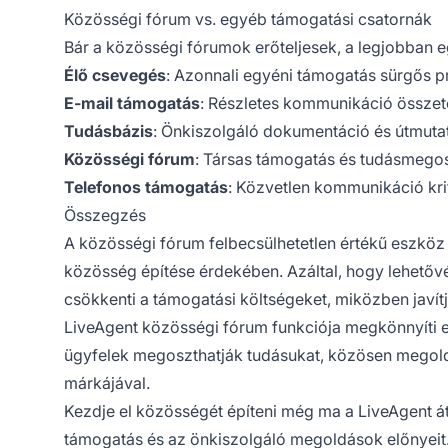
Közösségi fórum vs. egyéb támogatási csatornák
Bár a közösségi fórumok erőteljesek, a legjobban 
Élő csevegés
: Azonnali egyéni támogatás sürgős 
E-mail támogatás
: Részletes kommunikáció össze
Tudásbázis
: Önkiszolgáló dokumentáció és útmuta
Közösségi fórum
: Társas támogatás és tudásmego
Telefonos támogatás
: Közvetlen kommunikáció kr
Összegzés
A közösségi fórum felbecsülhetetlen értékű eszköz az
közösség építése érdekében. Azáltal, hogy lehetőv
csökkenti a támogatási költségeket, miközben javí
LiveAgent közösségi fórum funkciója megkönnyíti e
ügyfelek megoszthatják tudásukat, közösen megoldh
márkájával.
Kezdje el közösségét építeni még ma a LiveAgent át
támogatás és az önkiszolgáló megoldások előnyeit