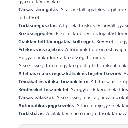
gyakori kérdésekre
Társas támogatás
: A tapasztalt ügyfelek segítene
terhelését
Tudásmegosztás
: A tippek, trükkök és bevált gy
Közösségépítés
: Érzelmi kötődést és lojalitást ter
Csökkentett támogatási költségek
: Kevesebb jegy
Értékes visszajelzés
: A fórumok betekintést nyújt
Hogyan működnek a közösségi fórumok
A közösségi fórum egy központi platformként műkö
A felhasználók regisztrálnak és bejelentkeznek
: A
Témákat és vitákat hoznak létre
: A felhasználók új
Kérdéseket tesznek fel
: Az ügyfelek kérdéseket te
Társas válaszok
: A közösség más tagjai válaszoka
Automatikus jegykezelés
: A fórumbejegyzések tá
Tudásbázis
: A viták kereshető megoldások tárház