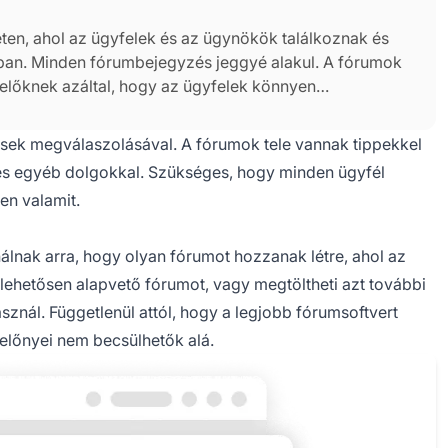
ten, ahol az ügyfelek és az ügynökök találkoznak és
an. Minden fórumbejegyzés jeggyé alakul. A fórumok
selőknek azáltal, hogy az ügyfelek könnyen
ával. A fórumok tele vannak tippekkel és trükkökkel,
olgokkal.
ek megválaszolásával. A fórumok tele vannak tippekkel
 és egyéb dolgokkal. Szükséges, hogy minden ügyfél
en valamit.
álnak arra, hogy olyan fórumot hozzanak létre, ahol az
glehetősen alapvető fórumot, vagy megtöltheti azt további
sznál. Függetlenül attól, hogy a legjobb fórumsoftvert
előnyei nem becsülhetők alá.