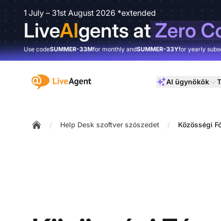
1 July – 31st August 2026 *extended
Live
AI
gents at
Zero C
Use code
SUMMER-33M
for monthly and
SUMMER-33Y
for yearly subs
:site.title
AI ügynökök
T
/
/
Help Desk szoftver szószedet
Közösségi F
Home