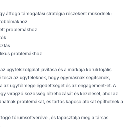
egy átfogó támogatási stratégia részeként működnek:
problémákhoz
tett problémákhoz
tók
sztás
itikus problémákhoz
 ügyfélszolgálat javítása és a márkája körüli lojális
é teszi az ügyfeleknek, hogy egymásnak segítsenek,
tja az ügyfélmegelégedettséget és az engagement-et. A
gy virágzó közösség létrehozását és kezelését, ahol az
atnak problémákat, és tartós kapcsolatokat építhetnek a
fogó fórumsoftverével, és tapasztalja meg a társas
.