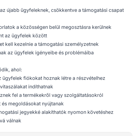
k az újabb ügyfeleknek, csökkentve a támogatási csapat
akorlatok a közösségen belül megosztásra kerülnek
emt az ügyfelek között
et kell kezelnie a támogatási személyzetnek
anak az ügyfelek igényeibe és problémáiba
dik, ahol:
z ügyfelek fiókokat hoznak létre a részvételhez
 vitaszálakat indíthatnak
sznek fel a termékekről vagy szolgáltatásokról
t és megoldásokat nyújtanak
mogatási jegyekké alakíthatók nyomon követéshez
ává válnak