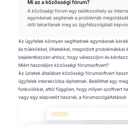
Mi az a közösségi fórum?
A közösségi fórum egy találkozóhely az interne
egymásnak segítenek a problémák megoldásáb
időt takarítanak meg az ügyfélszolgálati képvi
segíthetnek egymásnak kérdések megválaszolás
ötletekkel, megoldott problémákkal és egyéb d
Az ügyfelek könnyen segíthetnek egymásnak kérdés
és trükkökkel, ötletekkel, megoldott problémákkal
bejelentkezzen ahhoz, hogy válaszoljon és kérdezz
Miért használjon közösségi fórumsoftvert?
Az üzletek általában közösségi fórumsoftvert haszn
ügyfelek interakcióba léphetnek. Beállíthat egy me
funkciókkal, attól függően, hogy milyen szoftvert ha
vagy egy alapvetőt használ, a fórumszolgáltatások 