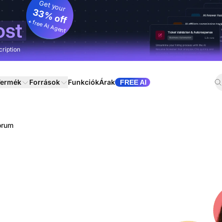
Get your
33% off
+ free AI Agent
ost
cription
ermék
Források
Funkciók
Árak
FREE AI
órum