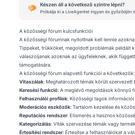
Készen áll a következő szintre lépni?
Próbálja ki a LiveAgentet ingyen és győződjön 
A közösségi fórum kulcsfunkciói
A közösségi fórumnak nyitottnak kell lennie azokna
Tippeket, trükköket, megoldott problémák példáit k
válaszoljanak azoknak az ügyfeleknek, akik függet
támogatására.
A közösségi fórum alapvető funkciói a következők:
Vitaszálak
: Meghatározott témák körüli szervezett
Keresési funkció
: A meglévő megoldások könnyű f
Felhasználói profilok
: Közösségi tagok információi
Moderációs eszközök
: Tartalom kezelése és közö
Reputációs rendszer
: Elismerés a hasznos közöss
Kategorizálás
: Viták szervezése témák vagy termék
Értesítési rendszer
: Értesítse a felhasználókat a vál