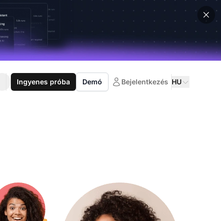
Ingyenes próba
Demó
Bejelentkezés
HU