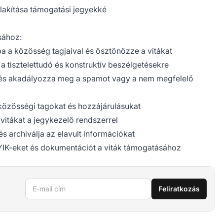
lakítása támogatási jegyekké
sához:
ba a közösség tagjaival és ösztönözze a vitákat
t a tisztelettudó és konstruktív beszélgetésekre
t és akadályozza meg a spamot vagy a nem megfelelő
 közösségi tagokat és hozzájárulásukat
vitákat a jegykezelő rendszerrel
és archiválja az elavult információkat
GYIK-eket és dokumentációt a viták támogatásához
E-mail cím
Feliratkozás