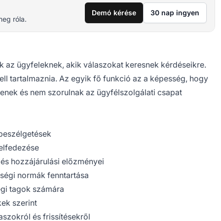
Demó kérése
30 nap ingyen
meg róla.
k az ügyfeleknek, akik válaszokat keresnek kérdéseikre.
ell tartalmaznia. Az egyik fő funkció az a képesség, hogy
lenek és nem szorulnak az ügyfélszolgálati csapat
 beszélgetések
elfedezése
 és hozzájárulási előzményei
sségi normák fenntartása
égi tagok számára
ek szerint
aszokról és frissítésekről