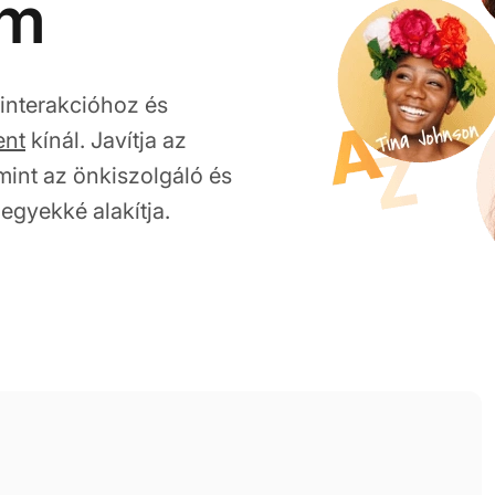
um
interakcióhoz és
ent
kínál. Javítja az
int az önkiszolgáló és
jegyekké alakítja.