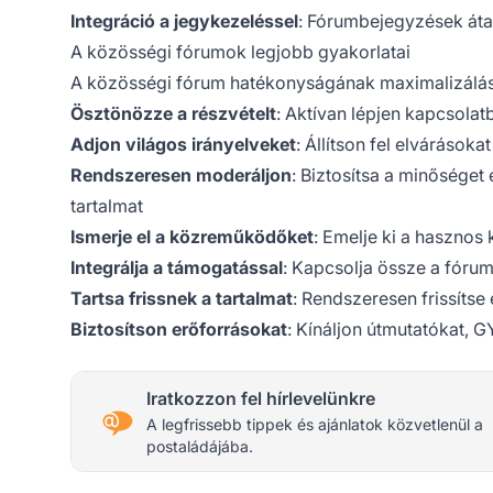
Integráció a jegykezeléssel
: Fórumbejegyzések áta
A közösségi fórumok legjobb gyakorlatai
A közösségi fórum hatékonyságának maximalizálá
Ösztönözze a részvételt
: Aktívan lépjen kapcsolat
Adjon világos irányelveket
: Állítson fel elvárásoka
Rendszeresen moderáljon
: Biztosítsa a minősége
tartalmat
Ismerje el a közreműködőket
: Emelje ki a hasznos
Integrálja a támogatással
: Kapcsolja össze a fórum
Tartsa frissnek a tartalmat
: Rendszeresen frissítse 
Biztosítson erőforrásokat
: Kínáljon útmutatókat, 
Iratkozzon fel hírlevelünkre
A legfrissebb tippek és ajánlatok közvetlenül a
postaládájába.