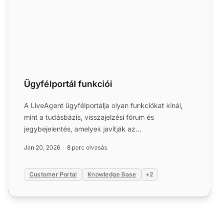
Ügyfélportál funkciói
A LiveAgent ügyfélportálja olyan funkciókat kínál,
mint a tudásbázis, visszajelzési fórum és
jegybejelentés, amelyek javítják az
ügyfélmegelégedettséget és csök...
Jan 20, 2026
8 perc olvasás
Customer Portal
Knowledge Base
+2