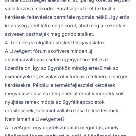
online közösséget alakíthat ki az iparág köré, amelyben
vállalkozása működik. Barátságos teret biztosít a
kérdések feltevésére bármiféle nyomás nélkül. Így erős
közösség jöhet létre cége körül, ahol még a kezdők is
szívesen oszthatják meg gondolataikat.
4. Termék-/szolgáltatásfejlesztési javaslatok
A LiveAgent fórum szoftvere minden új
aktivitás/változás esetén új jegyet hoz létre az
üzenőfalon. Így az ügynökök mindig értesülnek az
eseményekről, és válaszolni tudnak a felmerülő sürgős
kérdésekre. Például a termékfejlesztési kérdések
megválaszolása és ideiglenes alternatív megoldások
nyújtása remek módja az ügyfélkapcsolatok
erősítésének, valamint vállalkozása fejlesztésének.
Nem ismeri a LiveAgentet?
A LiveAgent egy ügyfélszolgálati megoldás, amely