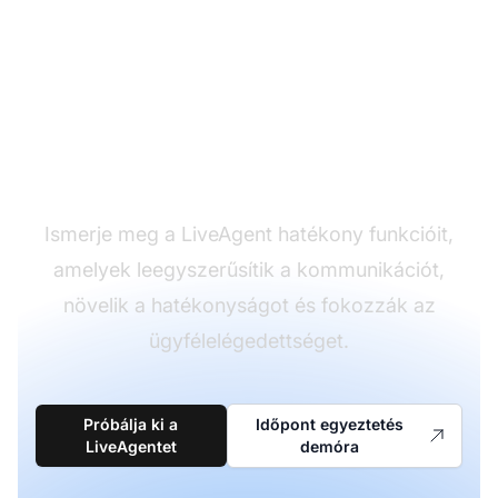
Alakítsa át
ügyfélszolgálati
élményét
Ismerje meg a LiveAgent hatékony funkcióit,
amelyek leegyszerűsítik a kommunikációt,
növelik a hatékonyságot és fokozzák az
ügyfélelégedettséget.
Próbálja ki a
Időpont egyeztetés
LiveAgentet
demóra