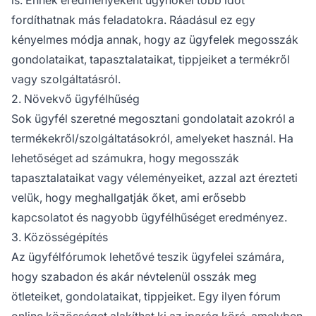
is. Ennek eredményeként ügynökei több időt
fordíthatnak más feladatokra. Ráadásul ez egy
kényelmes módja annak, hogy az ügyfelek megosszák
gondolataikat, tapasztalataikat, tippjeiket a termékről
vagy szolgáltatásról.
2. Növekvő ügyfélhűség
Sok ügyfél szeretné megosztani gondolatait azokról a
termékekről/szolgáltatásokról, amelyeket használ. Ha
lehetőséget ad számukra, hogy megosszák
tapasztalataikat vagy véleményeiket, azzal azt érezteti
velük, hogy meghallgatják őket, ami erősebb
kapcsolatot és nagyobb ügyfélhűséget eredményez.
3. Közösségépítés
Az ügyfélfórumok lehetővé teszik ügyfelei számára,
hogy szabadon és akár névtelenül osszák meg
ötleteiket, gondolataikat, tippjeiket. Egy ilyen fórum