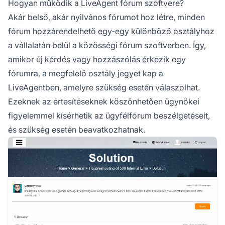
Hogyan működik a LiveAgent fórum szoftvere?
Akár belső, akár nyilvános fórumot hoz létre, minden
fórum hozzárendelhető egy-egy különböző osztályhoz
a vállalatán belül a közösségi fórum szoftverben. Így,
amikor új kérdés vagy hozzászólás érkezik egy
fórumra, a megfelelő osztály jegyet kap a
LiveAgentben, amelyre szükség esetén válaszolhat.
Ezeknek az értesítéseknek köszönhetően ügynökei
figyelemmel kísérhetik az ügyfélfórum beszélgetéseit,
és szükség esetén beavatkozhatnak.