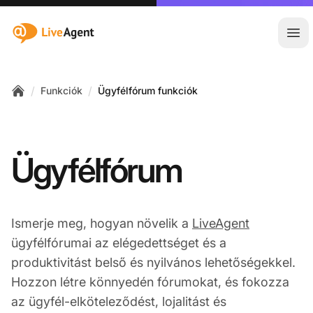
:site.title
Főm
/
/
Funkciók
Ügyfélfórum funkciók
Home
Ügyfélfórum
Ismerje meg, hogyan növelik a
LiveAgent
ügyfélfórumai az elégedettséget és a
produktivitást belső és nyilvános lehetőségekkel.
Hozzon létre könnyedén fórumokat, és fokozza
az ügyfél-elköteleződést, lojalitást és