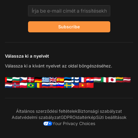
Email address
Subscribe
Válassza ki a nyelvét
Válassza ki a kívánt nyelvet az oldal böngészéséhez.
Általános szerződési feltételek
Biztonsági szabályzat
Adatvédelmi szabályzat
GDPR
Oldaltérkép
Süti beállítások
Your Privacy Choices
Lé