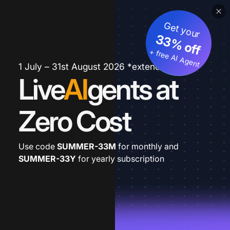
Get your
33% off
+ free AI Agent
1 July – 31st August 2026 *extended
Live
AI
gents at
Zero Cost
Use code
SUMMER-33M
for monthly and
SUMMER-33Y
for yearly subscription