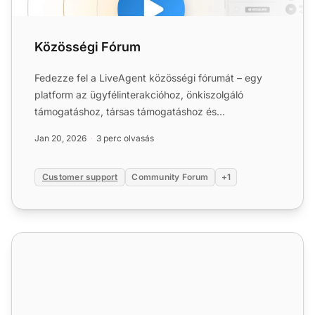
Közösségi Fórum
Fedezze fel a LiveAgent közösségi fórumát – egy
platform az ügyfélinterakcióhoz, önkiszolgáló
támogatáshoz, társas támogatáshoz és
zökkenőmentes problémamegoldá...
Jan 20, 2026
3 perc olvasás
Customer support
Community Forum
+1
Ügyfélportál funkciói