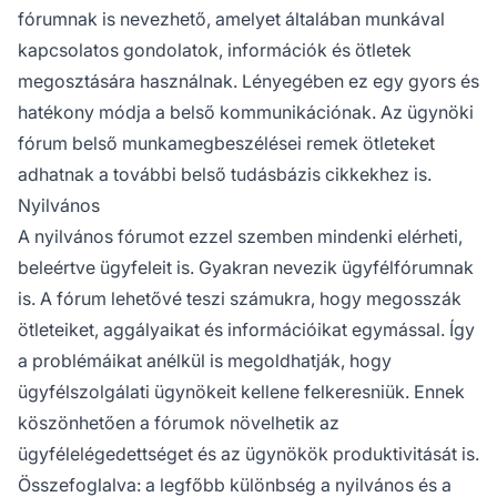
fórumnak is nevezhető, amelyet általában munkával
kapcsolatos gondolatok, információk és ötletek
megosztására használnak. Lényegében ez egy gyors és
hatékony módja a belső kommunikációnak. Az ügynöki
fórum belső munkamegbeszélései remek ötleteket
adhatnak a további belső tudásbázis cikkekhez is.
Nyilvános
A nyilvános fórumot ezzel szemben mindenki elérheti,
beleértve ügyfeleit is. Gyakran nevezik ügyfélfórumnak
is. A fórum lehetővé teszi számukra, hogy megosszák
ötleteiket, aggályaikat és információikat egymással. Így
a problémáikat anélkül is megoldhatják, hogy
ügyfélszolgálati ügynökeit kellene felkeresniük. Ennek
köszönhetően a fórumok növelhetik az
ügyfélelégedettséget és az ügynökök produktivitását is.
Összefoglalva: a legfőbb különbség a nyilvános és a