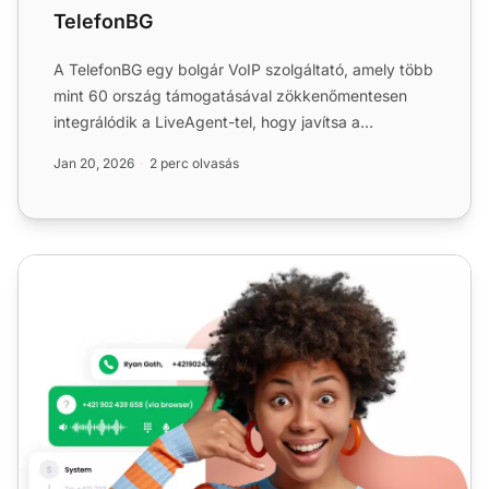
TelefonBG
A TelefonBG egy bolgár VoIP szolgáltató, amely több
mint 60 ország támogatásával zökkenőmentesen
integrálódik a LiveAgent-tel, hogy javítsa a
hívásközpontokat a...
Jan 20, 2026
2 perc olvasás
Virtuális call center szoftver