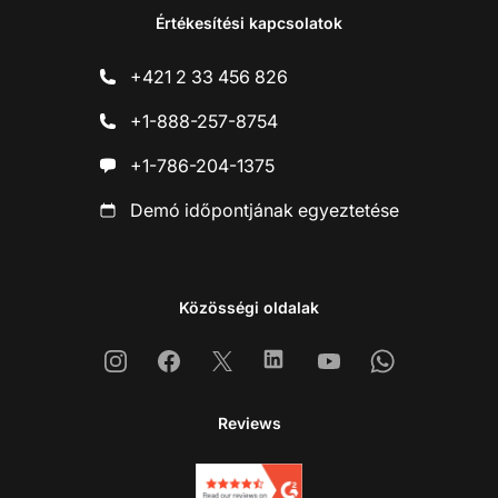
Értékesítési kapcsolatok
+421 2 33 456 826
+1-888-257-8754
+1-786-204-1375
Demó időpontjának egyeztetése
Közösségi oldalak
Instagram
Facebook
X
Linkedin
Youtube
Whatsapp
Reviews