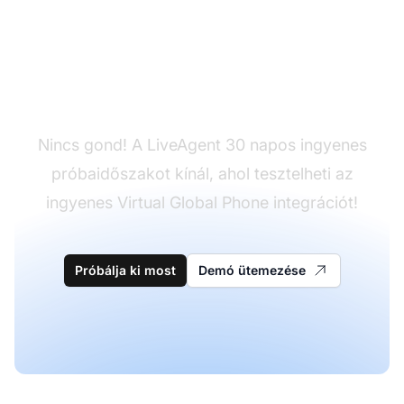
Még nincs LiveAgent?
Nincs gond! A LiveAgent 30 napos ingyenes
próbaidőszakot kínál, ahol tesztelheti az
ingyenes Virtual Global Phone integrációt!
Próbálja ki most
Demó ütemezése