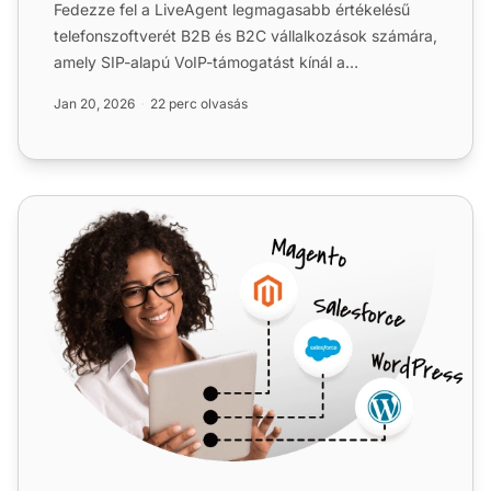
Fedezze fel a LiveAgent legmagasabb értékelésű
telefonszoftverét B2B és B2C vállalkozások számára,
amely SIP-alapú VoIP-támogatást kínál a
zökkenőmentes, megbíz...
Jan 20, 2026
22 perc olvasás
TelefonBG