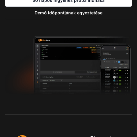
30 napos ingyenes próba indítása
Demó időpontjának egyeztetése