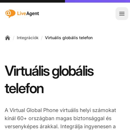
:site.title
Főm
/
/
Integrációk
Virtuális globális telefon
Home
Virtuális globális
telefon
A Virtual Global Phone virtuális helyi számokat
kínál 60+ országban magas biztonsággal és
versenyképes árakkal. Integrálja ingyenesen a