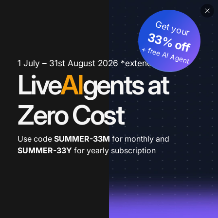
Get your
33% off
+ free AI Agent
1 July – 31st August 2026 *extended
Live
AI
gents at
Zero Cost
Use code
SUMMER-33M
for monthly and
SUMMER-33Y
for yearly subscription