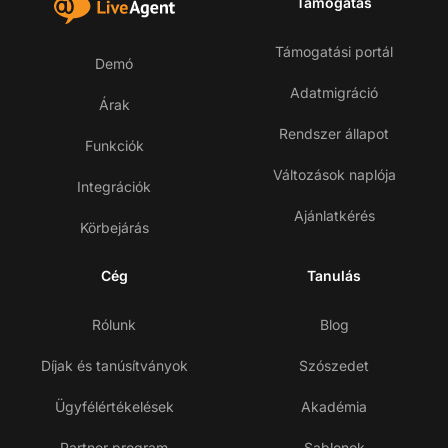
Támogatás
Támogatási portál
Demó
Adatmigráció
Árak
Rendszer állapot
Funkciók
Változások naplója
Integrációk
Ajánlatkérés
Körbejárás
Cég
Tanulás
Rólunk
Blog
Díjak és tanúsítványok
Szószedet
Ügyfélértékelések
Akadémia
Partner program
Sablonok