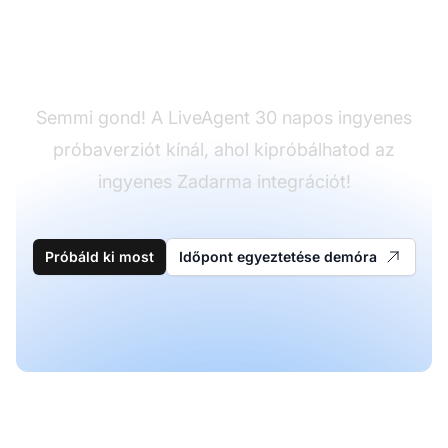
Még nincs LiveAgent
fiókod?
Semmi gond! A LiveAgent 30 napos ingyenes
próbaverziót kínál, ahol kipróbálhatod az
ingyenes Zadarma integrációt!
Próbáld ki most
Időpont egyeztetése demóra