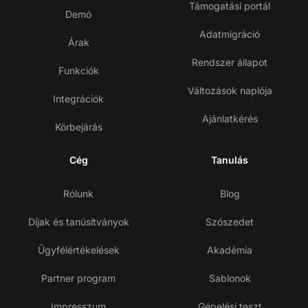
Támogatási portál
Demó
Adatmigráció
Árak
Rendszer állapot
Funkciók
Változások naplója
Integrációk
Ajánlatkérés
Körbejárás
Cég
Tanulás
Rólunk
Blog
Díjak és tanúsítványok
Szószedet
Ügyfélértékelések
Akadémia
Partner program
Sablonok
Impresszum
Gépelési teszt