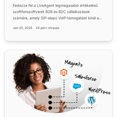
Fedezze fel a LiveAgent legmagasabb értékelésű
szoftfonszoftverét B2B és B2C vállalkozások
számára, amely SIP-alapú VoIP-támogatást kínál a
zökkenőmentes, megbí...
Jan 20, 2026
24 perc olvasás
TelcaVoIP