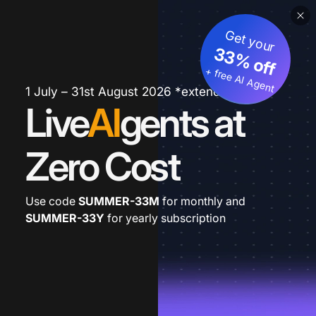
Get your
33% off
+ free AI Agent
1 July – 31st August 2026 *extended
Live
AI
gents at
Zero Cost
Use code
SUMMER-33M
for monthly and
SUMMER-33Y
for yearly subscription