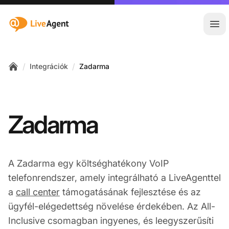
:site.title
Főm
/
/
Integrációk
Zadarma
Home
Zadarma
A Zadarma egy költséghatékony VoIP
telefonrendszer, amely integrálható a LiveAgenttel
a
call center
támogatásának fejlesztése és az
ügyfél-elégedettség növelése érdekében. Az All-
Inclusive csomagban ingyenes, és leegyszerűsíti