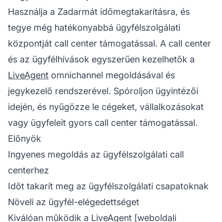
Használja a Zadarmát időmegtakarításra, és
tegye még hatékonyabbá ügyfélszolgálati
központját call center támogatással. A call center
és az ügyfélhívások egyszerűen kezelhetők a
LiveAgent
omnichannel megoldásával és
jegykezelő
rendszerével. Spóroljon ügyintézői
idején, és nyűgözze le cégeket, vállalkozásokat
vagy ügyfeleit gyors call center támogatással.
Előnyök
Ingyenes megoldás az ügyfélszolgálati call
centerhez
Időt takarít meg az ügyfélszolgálati csapatoknak
Növeli az ügyfél-elégedettséget
Kiválóan működik a LiveAgent [weboldali