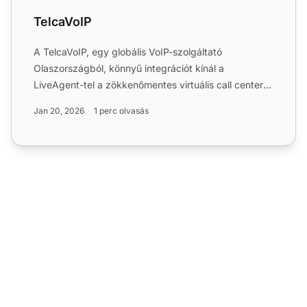
TelcaVoIP
A TelcaVoIP, egy globális VoIP-szolgáltató
Olaszországból, könnyű integrációt kínál a
LiveAgent-tel a zökkenőmentes virtuális call center
hozzáféréshez több esz...
Jan 20, 2026
1 perc olvasás