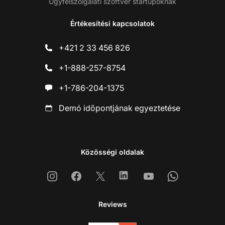
Ügyfélszolgálati szoftver startupoknak
Értékesítési kapcsolatok
+421 2 33 456 826
+1-888-257-8754
+1-786-204-1375
Demó időpontjának egyeztetése
Közösségi oldalak
Instagram
Facebook
X
Linkedin
Youtube
Whatsapp
Reviews