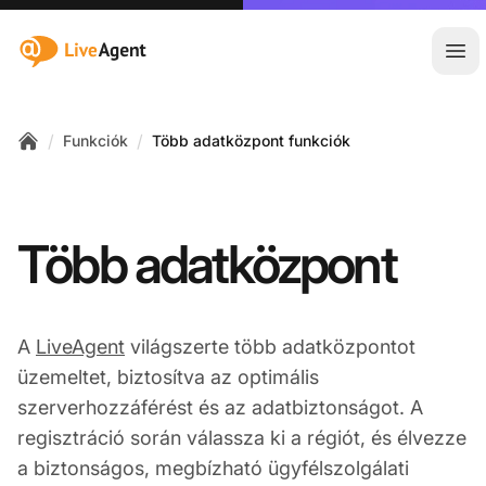
:site.title
Főm
/
/
Funkciók
Több adatközpont funkciók
Home
Több adatközpont
A
LiveAgent
világszerte több adatközpontot
üzemeltet, biztosítva az optimális
szerverhozzáférést és az adatbiztonságot. A
regisztráció során válassza ki a régiót, és élvezze
a biztonságos, megbízható ügyfélszolgálati