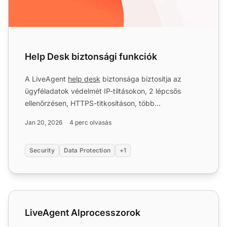
Help Desk biztonsági funkciók
A LiveAgent
help desk
biztonsága biztosítja az
ügyféladatok védelmét IP-tiltásokon, 2 lépcsős
ellenőrzésen, HTTPS-titkosításon, több
adatközponton és GDPR-megfe...
Jan 20, 2026
4 perc olvasás
Security
Data Protection
+1
LiveAgent Alprocesszorok
LiveAgent Alprocesszorok