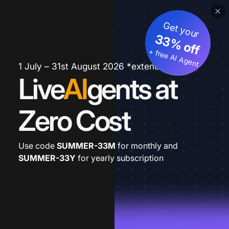
Get your
33% off
+ free AI Agent
1 July – 31st August 2026 *extended
Live
AI
gents at
Zero Cost
Use code
SUMMER-33M
for monthly and
SUMMER-33Y
for yearly subscription