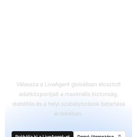
Biztosítsa, hogy adatai
mindig biztonságban
vannak
Válassza a LiveAgent globálisan elosztott
adatközpontjait a maximális biztonság,
stabilitás és a helyi szabályozások betartása
érdekében.
Próbálja ki a LiveAgent-et
Demó ütemezése