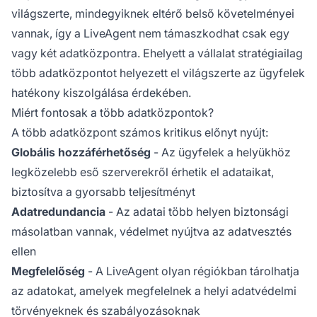
világszerte, mindegyiknek eltérő belső követelményei
vannak, így a LiveAgent nem támaszkodhat csak egy
vagy két adatközpontra. Ehelyett a vállalat stratégiailag
több adatközpontot helyezett el világszerte az ügyfelek
hatékony kiszolgálása érdekében.
Miért fontosak a több adatközpontok?
A több adatközpont számos kritikus előnyt nyújt:
Globális hozzáférhetőség
- Az ügyfelek a helyükhöz
legközelebb eső szerverekről érhetik el adataikat,
biztosítva a gyorsabb teljesítményt
Adatredundancia
- Az adatai több helyen biztonsági
másolatban vannak, védelmet nyújtva az adatvesztés
ellen
Megfelelőség
- A LiveAgent olyan régiókban tárolhatja
az adatokat, amelyek megfelelnek a helyi adatvédelmi
törvényeknek és szabályozásoknak