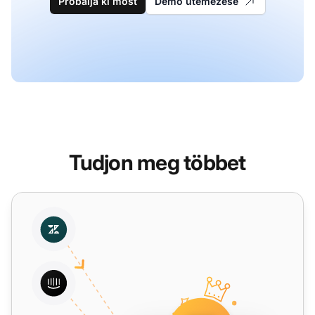
Próbálja ki most
Demó ütemezése
Tudjon meg többet
Gmail migrálása a LiveAgent-be