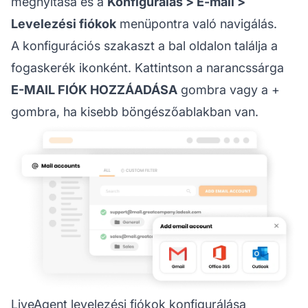
megnyitása és a
Konfigurálás > E-mail >
Levelezési fiókok
menüpontra való navigálás.
A konfigurációs szakaszt a bal oldalon találja a
fogaskerék ikonként. Kattintson a narancssárga
E-MAIL FIÓK HOZZÁADÁSA
gombra vagy a +
gombra, ha kisebb böngészőablakban van.
LiveAgent levelezési fiókok konfigurálása