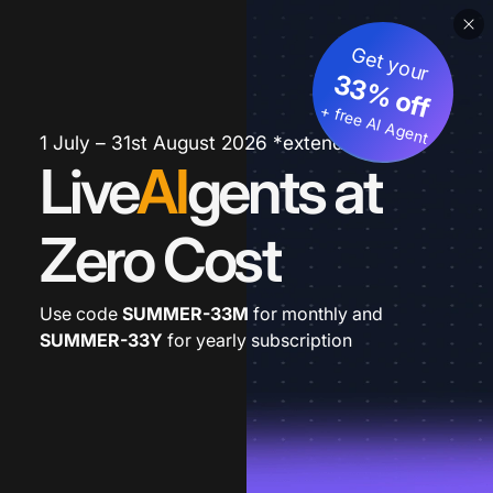
Get your
33% off
+ free AI Agent
1 July – 31st August 2026 *extended
Live
AI
gents at
Zero Cost
Use code
SUMMER-33M
for monthly and
SUMMER-33Y
for yearly subscription