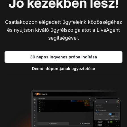
Jó kezekben lesz!
Csatlakozzon elégedett ügyfeleink közösségéhez
és nyújtson kiváló ügyfélszolgálatot a LiveAgent
segítségével.
30 napos ingyenes próba indítása
Demó időpontjának egyeztetése