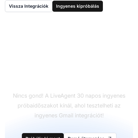
Vissza Integrációk
Ingyenes kipróbálás
Még nincs LiveAgent?
Nincs gond! A LiveAgent 30 napos ingyenes
próbaidőszakot kínál, ahol tesztelheti az
ingyenes Gmail integrációt!