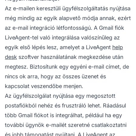
Az e-mailen keresztüli ügyfélszolgáltatás nyújtása
még mindig az egyik alapvető módja annak, ezért
az e-mail integráció létfontosságú. A Gmail fiók
LiveAgent-tel való integrálása valószínűleg az
egyik első lépés lesz, amelyet a LiveAgent
help
desk
szoftver használatának megkezdése után
megtesz. Biztosítunk egy egyéni e-mail címet, de
nincs ok arra, hogy az összes üzenet és
kapcsolat veszendőbe menjen.
Az ügyfélszolgálat nyújtása egy megosztott
postafiókból nehéz és frusztráló lehet. Ráadásul
több Gmail fiókot is integrálhat, például ha egy
további ügynök e-mailét szeretné csatlakoztatni
és jobb támogatást nyújtani. A
LiveAgent
az