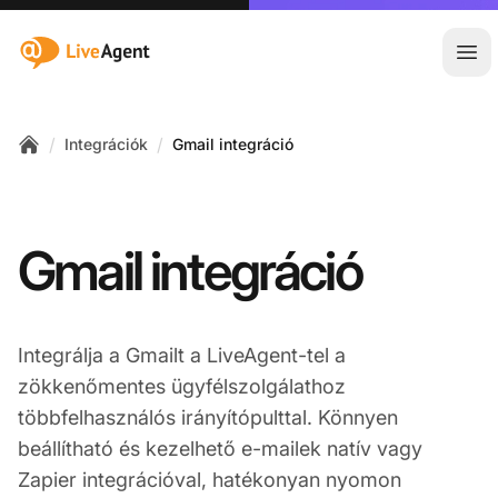
:site.title
Főm
/
/
Integrációk
Gmail integráció
Home
Gmail integráció
Integrálja a Gmailt a LiveAgent-tel a
zökkenőmentes ügyfélszolgálathoz
többfelhasználós irányítópulttal. Könnyen
beállítható és kezelhető e-mailek natív vagy
Zapier integrációval, hatékonyan nyomon