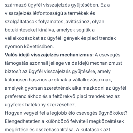
származó ügyfél visszajelzés gyűjtésében. Ez a
visszajelzés létfontosságú a termékek és
szolgáltatások folyamatos javításához, olyan
betekintéseket kínálva, amelyek segítik a
vállalkozásokat az ügyfél igények és piaci trendek
nyomon követésében.
Valós idejű visszajelzés mechanizmus
: A csevegés
támogatás azonnali jellege valós idejű mechanizmust
biztosít az ügyfél visszajelzés gyűjtésére, amely
különösen hasznos azoknak a vállalkozásoknak,
amelyek gyorsan szeretnének alkalmazkodni az ügyfél
preferenciákhoz és a feltörekvő piaci trendekhez az
ügyfelek hatékony szerzéséhez.
Hogyan vegyél fel a legjobb élő csevegés ügynököket?
Elengedhetetlen a különböző felvételi megközelítések
megértése és összehasonlítása. A kutatások azt