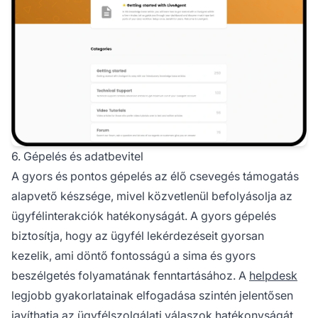
6. Gépelés és adatbevitel
A gyors és pontos gépelés az élő csevegés támogatás
alapvető készsége, mivel közvetlenül befolyásolja az
ügyfélinterakciók hatékonyságát. A gyors gépelés
biztosítja, hogy az ügyfél lekérdezéseit gyorsan
kezelik, ami döntő fontosságú a sima és gyors
beszélgetés folyamatának fenntartásához. A
helpdesk
legjobb gyakorlatainak elfogadása szintén jelentősen
javíthatja az ügyfélszolgálati válaszok hatékonyságát