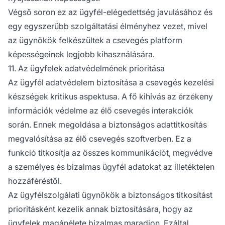
Végső soron ez az ügyfél-elégedettség javulásához és
egy egyszerűbb szolgáltatási élményhez vezet, mivel
az ügynökök felkészültek a csevegés platform
képességeinek legjobb kihasználására.
11. Az ügyfelek adatvédelmének prioritása
Az ügyfél adatvédelem biztosítása a csevegés kezelési
készségek kritikus aspektusa. A fő kihívás az érzékeny
információk védelme az élő csevegés interakciók
során. Ennek megoldása a biztonságos adattitkosítás
megvalósítása az élő csevegés szoftverben. Ez a
funkció titkosítja az összes kommunikációt, megvédve
a személyes és bizalmas ügyfél adatokat az illetéktelen
hozzáféréstől.
Az ügyfélszolgálati ügynökök a biztonságos titkosítást
prioritásként kezelik annak biztosítására, hogy az
ügyfelek magánélete bizalmas maradjon. Ezáltal