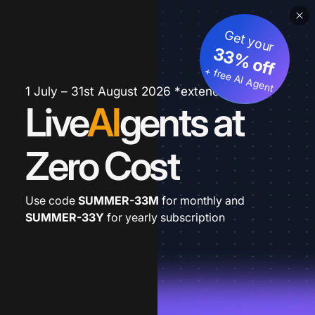
Get your
33% off
+ free AI Agent
1 July – 31st August 2026 *extended
Live
AI
gents at
Zero Cost
Use code
SUMMER-33M
for monthly and
SUMMER-33Y
for yearly subscription