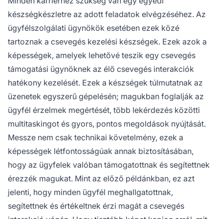
Minden karrierhez szükség van egy egyedi
készségkészletre az adott feladatok elvégzéséhez. Az
ügyfélszolgálati ügynökök esetében ezek közé
tartoznak a csevegés kezelési készségek. Ezek azok a
képességek, amelyek lehetővé teszik egy csevegés
támogatási ügynöknek az élő csevegés interakciók
hatékony kezelését. Ezek a készségek túlmutatnak az
üzenetek egyszerű gépelésén; magukban foglalják az
ügyfél érzelmek megértését, több lekérdezés közötti
multitaskingot és gyors, pontos megoldások nyújtását.
Messze nem csak technikai követelmény, ezek a
képességek létfontosságúak annak biztosításában,
hogy az ügyfelek valóban támogatottnak és segítettnek
érezzék magukat. Mint az előző példánkban, ez azt
jelenti, hogy minden ügyfél meghallgatottnak,
segítettnek és értékeltnek érzi magát a csevegés