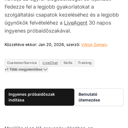
Fedezze fel a legjobb gyakorlatokat a
szolgáltatási csapatok kezeléséhez és a legjobb
ügynökök felvételéhez a
LiveAgent
30 napos
ingyenes próbaidőszakával.
Jan 20, 2
Közzétéve ekkor: Jan 20, 2026, szerző:
Viktor Zeman
.
CustomerService
LiveChat
Skills
Training
+1 Több megjelenítése
Ingyenes próbaidőszak
Bemutató
indítása
ütemezése