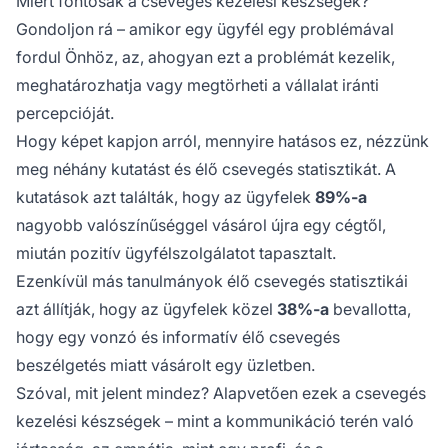
Miért fontosak a csevegés kezelési készségek?
Gondoljon rá – amikor egy ügyfél egy problémával
fordul Önhöz, az, ahogyan ezt a problémát kezelik,
meghatározhatja vagy megtörheti a vállalat iránti
percepcióját.
Hogy képet kapjon arról, mennyire hatásos ez, nézzünk
meg néhány kutatást és élő csevegés statisztikát. A
kutatások azt találták, hogy az ügyfelek
89%-a
nagyobb valószínűséggel vásárol újra egy cégtől,
miután pozitív ügyfélszolgálatot tapasztalt.
Ezenkívül más tanulmányok élő csevegés statisztikái
azt állítják, hogy az ügyfelek közel
38%-a
bevallotta,
hogy egy vonzó és informatív élő csevegés
beszélgetés miatt vásárolt egy üzletben.
Szóval, mit jelent mindez? Alapvetően ezek a csevegés
kezelési készségek – mint a kommunikáció terén való