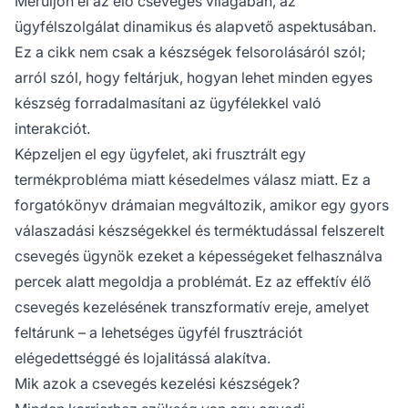
Merüljön el az élő csevegés világában, az
ügyfélszolgálat dinamikus és alapvető aspektusában.
Ez a cikk nem csak a készségek felsorolásáról szól;
arról szól, hogy feltárjuk, hogyan lehet minden egyes
készség forradalmasítani az ügyfélekkel való
interakciót.
Képzeljen el egy ügyfelet, aki frusztrált egy
termékprobléma miatt késedelmes válasz miatt. Ez a
forgatókönyv drámaian megváltozik, amikor egy gyors
válaszadási készségekkel és terméktudással felszerelt
csevegés ügynök ezeket a képességeket felhasználva
percek alatt megoldja a problémát. Ez az effektív élő
csevegés kezelésének transzformatív ereje, amelyet
feltárunk – a lehetséges ügyfél frusztrációt
elégedettséggé és lojalitássá alakítva.
Mik azok a csevegés kezelési készségek?