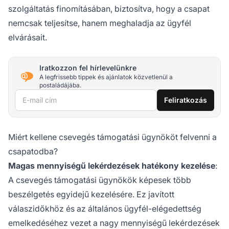
szolgáltatás finomításában, biztosítva, hogy a csapat
nemcsak teljesítse, hanem meghaladja az ügyfél
elvárásait.
Iratkozzon fel hírlevelünkre
A legfrissebb tippek és ajánlatok közvetlenül a
postaládájába.
E-mail cím
Feliratkozás
Miért kellene csevegés támogatási ügynököt felvenni a
csapatodba?
Magas mennyiségű lekérdezések hatékony kezelése
:
A csevegés támogatási ügynökök képesek több
beszélgetés egyidejű kezelésére. Ez javított
válaszidőkhöz és az általános ügyfél-elégedettség
emelkedéséhez vezet a nagy mennyiségű lekérdezések