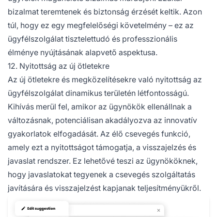
bizalmat teremtenek és biztonság érzését keltik. Azon
túl, hogy ez egy megfelelőségi követelmény – ez az
ügyfélszolgálat tisztelettudó és professzionális
élménye nyújtásának alapvető aspektusa.
12. Nyitottság az új ötletekre
Az új ötletekre és megközelítésekre való nyitottság az
ügyfélszolgálat dinamikus területén létfontosságú.
Kihívás merül fel, amikor az ügynökök ellenállnak a
változásnak, potenciálisan akadályozva az innovatív
gyakorlatok elfogadását. Az élő csevegés funkció,
amely ezt a nyitottságot támogatja, a visszajelzés és
javaslat rendszer. Ez lehetővé teszi az ügynököknek,
hogy javaslatokat tegyenek a csevegés szolgáltatás
javítására és visszajelzést kapjanak teljesítményükről.