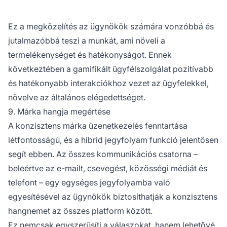
Ez a megközelítés az ügynökök számára vonzóbbá és
jutalmazóbbá teszi a munkát, ami növeli a
termelékenységet és hatékonyságot. Ennek
következtében a gamifikált ügyfélszolgálat pozitívabb
és hatékonyabb interakciókhoz vezet az ügyfelekkel,
növelve az általános elégedettséget.
9. Márka hangja megértése
A konzisztens márka üzenetkezelés fenntartása
létfontosságú, és a hibrid jegyfolyam funkció jelentősen
segít ebben. Az összes kommunikációs csatorna –
beleértve az e-mailt, csevegést, közösségi médiát és
telefont – egy egységes jegyfolyamba való
egyesítésével az ügynökök biztosíthatják a konzisztens
hangnemet az összes platform között.
Ez nemcsak egyszerűsíti a válaszokat, hanem lehetővé