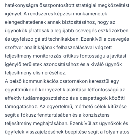
hatékonyságra összpontosított stratégiai megközelítést
igényel. A rendszeres képzési munkamenetek
elengedhetetlenek annak biztosításához, hogy az
ügynökök járatosak a legújabb csevegés eszközökben
és ügyfélszolgálati technikákban. Ezenkívül a csevegés
szoftver analitikájának felhasználásával végzett
teljesítmény monitorozás kritikus fontosságú a javítást
igénylő területek azonosításához és a kiváló ügynök
teljesítmény elismeréséhez.
A belső kommunikációs csatornákon keresztül egy
együttműködő környezet kialakítása létfontosságú az
effektív tudásmegosztáshoz és a csapattagok közötti
támogatáshoz. Az egyértelmű, mérhető célok kitűzése
segít a fókusz fenntartásában és a konzisztens
teljesítmény meghajtásában. Ezenkívül az ügynökök és
ügyfelek visszajelzésének beépítése segít a folyamatos