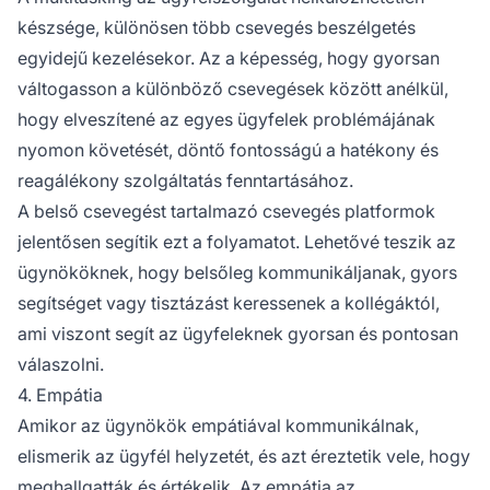
készsége, különösen több csevegés beszélgetés
egyidejű kezelésekor. Az a képesség, hogy gyorsan
váltogasson a különböző csevegések között anélkül,
hogy elveszítené az egyes ügyfelek problémájának
nyomon követését, döntő fontosságú a hatékony és
reagálékony szolgáltatás fenntartásához.
A belső csevegést tartalmazó csevegés platformok
jelentősen segítik ezt a folyamatot. Lehetővé teszik az
ügynököknek, hogy belsőleg kommunikáljanak, gyors
segítséget vagy tisztázást keressenek a kollégáktól,
ami viszont segít az ügyfeleknek gyorsan és pontosan
válaszolni.
4. Empátia
Amikor az ügynökök empátiával kommunikálnak,
elismerik az ügyfél helyzetét, és azt éreztetik vele, hogy
meghallgatták és értékelik. Az empátia az