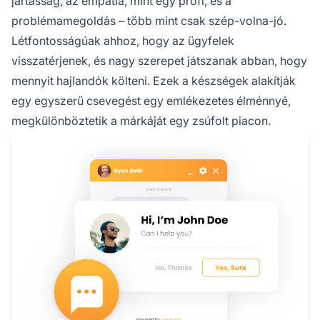
jártasság, az empátia, mint egy profi, és a
problémamegoldás – több mint csak szép-volna-jó.
Létfontosságúak ahhoz, hogy az ügyfelek
visszatérjenek, és nagy szerepet játszanak abban, hogy
mennyit hajlandók költeni. Ezek a készségek alakítják
egy egyszerű csevegést egy emlékezetes élménnyé,
megkülönböztetik a márkáját egy zsúfolt piacon.