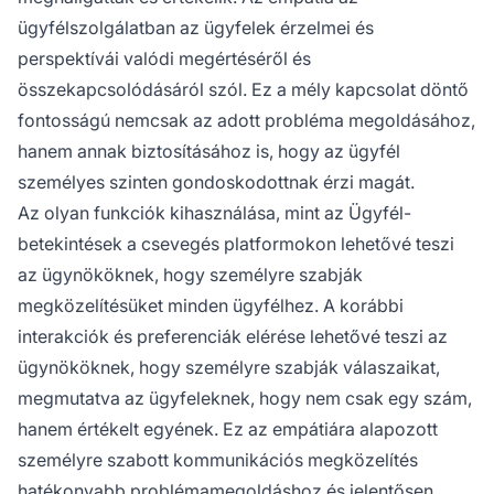
ügyfélszolgálatban az ügyfelek érzelmei és
perspektívái valódi megértéséről és
összekapcsolódásáról szól. Ez a mély kapcsolat döntő
fontosságú nemcsak az adott probléma megoldásához,
hanem annak biztosításához is, hogy az ügyfél
személyes szinten gondoskodottnak érzi magát.
Az olyan funkciók kihasználása, mint az Ügyfél-
betekintések a csevegés platformokon lehetővé teszi
az ügynököknek, hogy személyre szabják
megközelítésüket minden ügyfélhez. A korábbi
interakciók és preferenciák elérése lehetővé teszi az
ügynököknek, hogy személyre szabják válaszaikat,
megmutatva az ügyfeleknek, hogy nem csak egy szám,
hanem értékelt egyének. Ez az empátiára alapozott
személyre szabott kommunikációs megközelítés
hatékonyabb problémamegoldáshoz és jelentősen