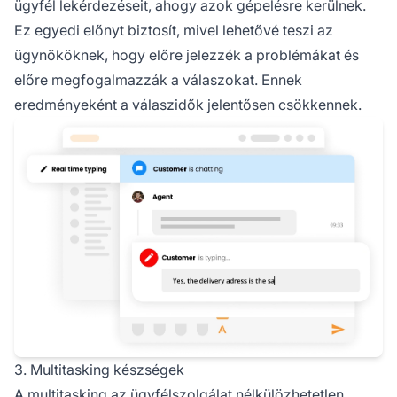
ügyfél lekérdezéseit, ahogy azok gépelésre kerülnek.
Ez egyedi előnyt biztosít, mivel lehetővé teszi az
ügynököknek, hogy előre jelezzék a problémákat és
előre megfogalmazzák a válaszokat. Ennek
eredményeként a válaszidők jelentősen csökkennek.
3. Multitasking készségek
A multitasking az ügyfélszolgálat nélkülözhetetlen