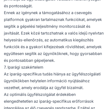
és pontosságát.
Ennek az igénynek a támogatásához a csevegés
platformok gyakran tartalmaznak funkciókat, amelyek
segítik a gépelési teljesítmény monitorozását és
javítását. Ezek közé tartozhatnak a valós idejű nyelvtan
helyesírás-ellenőrzés, az automatikus kiegészítés
funkciók és a gyakori kifejezések rövidítései, amelyek
együttesen segítik az ügynököknek, hogy gyorsabban
és pontosabban gépeljenek.
7. Iparági szakértelem
Az iparág-specifikus tudás hiánya az ügyfélszolgálati
ügynökökben helytelen információ nyújtásához
vezethet, amely erodálja az ügyfél bizalmát.
Az optimális ügyfélszolgálat érdekében
elengedhetetlen az iparág-specifikus erőforrások
integrálása az élő csevegés rendszerbe. Ezáltal az