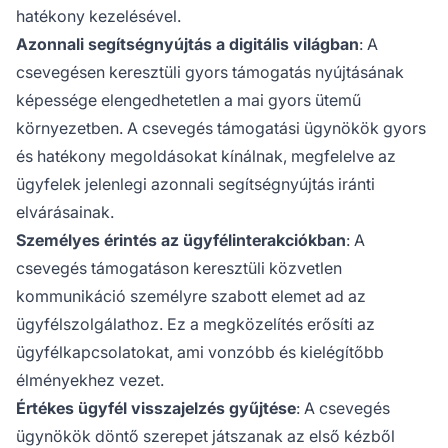
hatékony kezelésével.
Azonnali segítségnyújtás a digitális világban
: A
csevegésen keresztüli gyors támogatás nyújtásának
képessége elengedhetetlen a mai gyors ütemű
környezetben. A csevegés támogatási ügynökök gyors
és hatékony megoldásokat kínálnak, megfelelve az
ügyfelek jelenlegi azonnali segítségnyújtás iránti
elvárásainak.
Személyes érintés az ügyfélinterakciókban
: A
csevegés támogatáson keresztüli közvetlen
kommunikáció személyre szabott elemet ad az
ügyfélszolgálathoz. Ez a megközelítés erősíti az
ügyfélkapcsolatokat, ami vonzóbb és kielégítőbb
élményekhez vezet.
Értékes ügyfél visszajelzés gyűjtése
: A csevegés
ügynökök döntő szerepet játszanak az első kézből