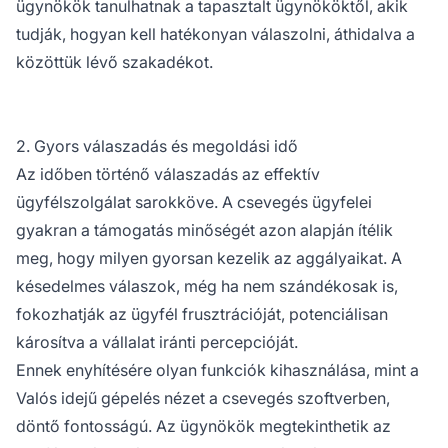
ügynökök tanulhatnak a tapasztalt ügynököktől, akik
tudják, hogyan kell hatékonyan válaszolni, áthidalva a
közöttük lévő szakadékot.
2. Gyors válaszadás és megoldási idő
Az időben történő válaszadás az effektív
ügyfélszolgálat sarokköve. A csevegés ügyfelei
gyakran a támogatás minőségét azon alapján ítélik
meg, hogy milyen gyorsan kezelik az aggályaikat. A
késedelmes válaszok, még ha nem szándékosak is,
fokozhatják az ügyfél frusztrációját, potenciálisan
károsítva a vállalat iránti percepcióját.
Ennek enyhítésére olyan funkciók kihasználása, mint a
Valós idejű gépelés nézet a csevegés szoftverben,
döntő fontosságú. Az ügynökök megtekinthetik az