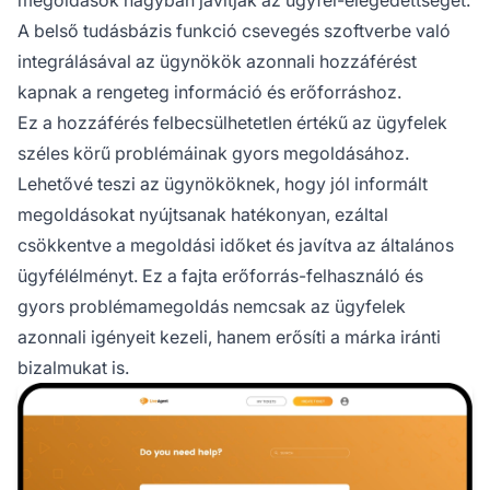
megoldások nagyban javítják az ügyfél-elégedettséget.
A belső tudásbázis funkció csevegés szoftverbe való
integrálásával az ügynökök azonnali hozzáférést
kapnak a rengeteg információ és erőforráshoz.
Ez a hozzáférés felbecsülhetetlen értékű az ügyfelek
széles körű problémáinak gyors megoldásához.
Lehetővé teszi az ügynököknek, hogy jól informált
megoldásokat nyújtsanak hatékonyan, ezáltal
csökkentve a megoldási időket és javítva az általános
ügyfélélményt. Ez a fajta erőforrás-felhasználó és
gyors problémamegoldás nemcsak az ügyfelek
azonnali igényeit kezeli, hanem erősíti a márka iránti
bizalmukat is.