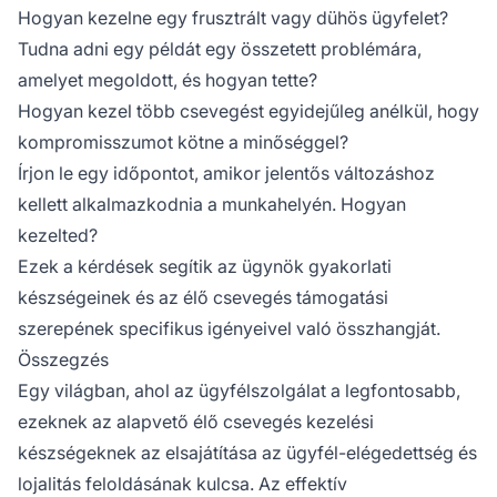
Hogyan kezelne egy frusztrált vagy dühös ügyfelet?
Tudna adni egy példát egy összetett problémára,
amelyet megoldott, és hogyan tette?
Hogyan kezel több csevegést egyidejűleg anélkül, hogy
kompromisszumot kötne a minőséggel?
Írjon le egy időpontot, amikor jelentős változáshoz
kellett alkalmazkodnia a munkahelyén. Hogyan
kezelted?
Ezek a kérdések segítik az ügynök gyakorlati
készségeinek és az élő csevegés támogatási
szerepének specifikus igényeivel való összhangját.
Összegzés
Egy világban, ahol az ügyfélszolgálat a legfontosabb,
ezeknek az alapvető élő csevegés kezelési
készségeknek az elsajátítása az ügyfél-elégedettség és
lojalitás feloldásának kulcsa. Az effektív