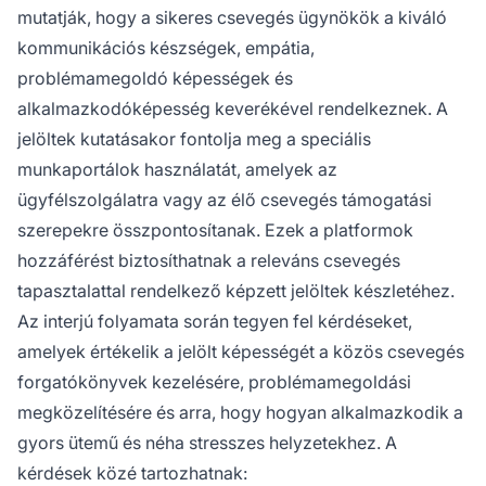
mutatják, hogy a sikeres csevegés ügynökök a kiváló
kommunikációs készségek, empátia,
problémamegoldó képességek és
alkalmazkodóképesség keverékével rendelkeznek. A
jelöltek kutatásakor fontolja meg a speciális
munkaportálok használatát, amelyek az
ügyfélszolgálatra vagy az élő csevegés támogatási
szerepekre összpontosítanak. Ezek a platformok
hozzáférést biztosíthatnak a releváns csevegés
tapasztalattal rendelkező képzett jelöltek készletéhez.
Az interjú folyamata során tegyen fel kérdéseket,
amelyek értékelik a jelölt képességét a közös csevegés
forgatókönyvek kezelésére, problémamegoldási
megközelítésére és arra, hogy hogyan alkalmazkodik a
gyors ütemű és néha stresszes helyzetekhez. A
kérdések közé tartozhatnak: