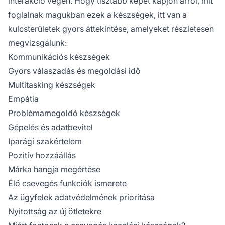
interakció végén. Hogy tisztább képet kapjon arról, mit
foglalnak magukban ezek a készségek, itt van a
kulcsterületek gyors áttekintése, amelyeket részletesen
megvizsgálunk:
Kommunikációs készségek
Gyors válaszadás és megoldási idő
Multitasking készségek
Empátia
Problémamegoldó készségek
Gépelés és adatbevitel
Iparági szakértelem
Pozitív hozzáállás
Márka hangja megértése
Élő csevegés funkciók ismerete
Az ügyfelek adatvédelmének prioritása
Nyitottság az új ötletekre