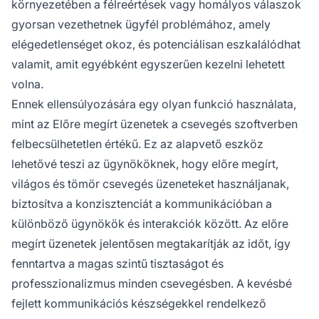
környezetében a félreértések vagy homályos válaszok
gyorsan vezethetnek ügyfél problémához, amely
elégedetlenséget okoz, és potenciálisan eszkalálódhat
valamit, amit egyébként egyszerűen kezelni lehetett
volna.
Ennek ellensúlyozására egy olyan funkció használata,
mint az Előre megírt üzenetek a csevegés szoftverben
felbecsülhetetlen értékű. Ez az alapvető eszköz
lehetővé teszi az ügynököknek, hogy előre megírt,
világos és tömör csevegés üzeneteket használjanak,
biztosítva a konzisztenciát a kommunikációban a
különböző ügynökök és interakciók között. Az előre
megírt üzenetek jelentősen megtakarítják az időt, így
fenntartva a magas szintű tisztaságot és
professzionalizmus minden csevegésben. A kevésbé
fejlett kommunikációs készségekkel rendelkező