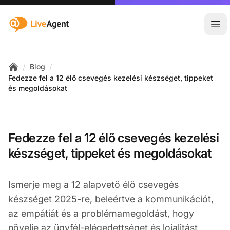
:site.title
Főm
/
/
Blog
Home
Fedezze fel a 12 élő csevegés kezelési készséget, tippeket
és megoldásokat
Fedezze fel a 12 élő csevegés kezelési
készséget, tippeket és megoldásokat
Ismerje meg a 12 alapvető élő csevegés
készséget 2025-re, beleértve a kommunikációt,
az empátiát és a problémamegoldást, hogy
növelje az ügyfél-elégedettséget és lojalitást.