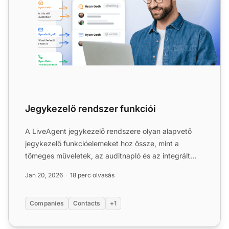
Jegykezelő rendszer funkciói
A LiveAgent jegykezelő rendszere olyan alapvető
jegykezelő funkcióelemeket hoz össze, mint a
tömeges műveletek, az auditnapló és az integrált
kommunikációs
csat
...
Jan 20, 2026
18 perc olvasás
Companies
Contacts
+1