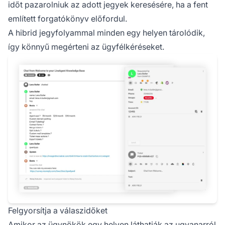
időt pazarolniuk az adott jegyek keresésére, ha a fent
említett forgatókönyv előfordul.
A hibrid jegyfolyammal minden egy helyen tárolódik,
így könnyű megérteni az ügyfélkéréseket.
Felgyorsítja a válaszidőket
Amikor az ügynökök egy helyen láthatják az ugyanarról