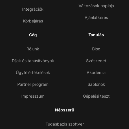
Változások naplója
Integrációk
Ajánlatkérés
Körbejárás
Cég
Tanulás
Rólunk
Blog
Díjak és tanúsítványok
Szószedet
Ügyfélértékelések
Akadémia
Partner program
Sablonok
Impresszum
Gépelési teszt
Népszerű
Tudásbázis szoftver