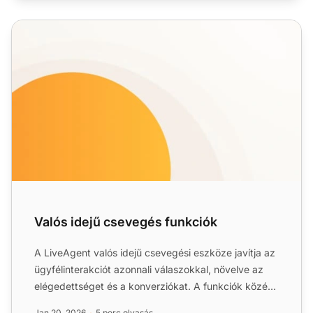
Valós idejű csevegés funkciók
Valós idejű csevegés funkciók
A LiveAgent valós idejű csevegési eszköze javítja az
ügyfélinterakciót azonnali válaszokkal, növelve az
elégedettséget és a konverziókat. A funkciók közé
tartoz...
Jan 20, 2026
5 perc olvasás