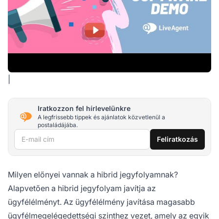
|
Iratkozzon fel hírlevelünkre
A legfrissebb tippek és ajánlatok közvetlenül a
postaládájába.
E-mail cím
Feliratkozás
Milyen előnyei vannak a hibrid jegyfolyamnak?
Alapvetően a hibrid jegyfolyam javítja az
ügyfélélményt. Az ügyfélélmény javítása magasabb
ügyfélmegelégedettségi szinthez vezet, amely az egyik