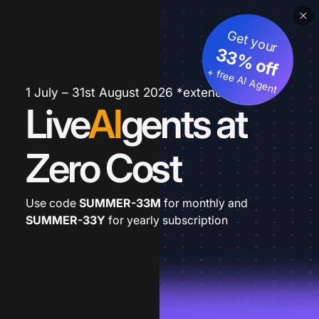
Get your
33% off
+ free AI Agent
1 July – 31st August 2026 *extended
Live
AI
gents at
Zero Cost
Use code
SUMMER-33M
for monthly and
SUMMER-33Y
for yearly subscription