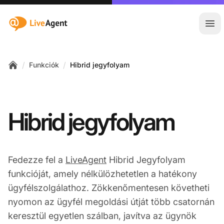
:site.title
Főm
/
/
Funkciók
Hibrid jegyfolyam
Home
Hibrid jegyfolyam
Fedezze fel a
LiveAgent
Hibrid Jegyfolyam
funkcióját, amely nélkülözhetetlen a hatékony
ügyfélszolgálathoz. Zökkenőmentesen követheti
nyomon az ügyfél megoldási útját több csatornán
keresztül egyetlen szálban, javítva az ügynök