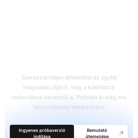
Kösse össze a
pontokat könnyedén
Szerezzen teljes áttekintést az ügyfél
megoldási útjáról, még a különböző
csatornákon keresztül is. Próbálja ki még ma.
Nincs szükség hitelkártyára.
Ingyenes próbaverzió
Bemutató
indítása
ütemezése