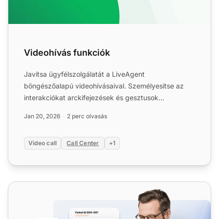
Videohívás funkciók
Javítsa ügyfélszolgálatát a LiveAgent
böngészőalapú videohívásaival. Személyesítse az
interakciókat arckifejezések és gesztusok
segítségével. Próbálja ki ingyen...
Jan 20, 2026
2 perc olvasás
Video call
Call Center
+1
Jegykezelő rendszer funkciói