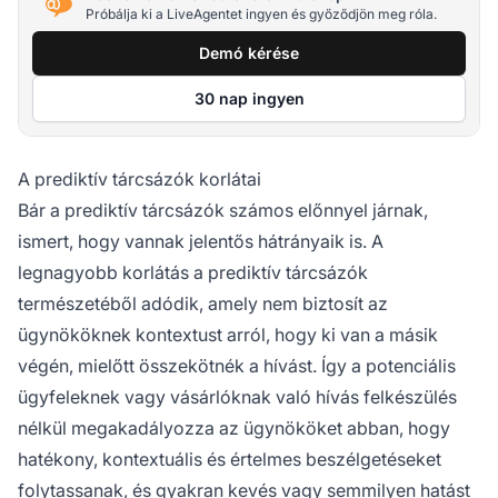
Próbálja ki a LiveAgentet ingyen és győződjön meg róla.
Demó kérése
30 nap ingyen
A prediktív tárcsázók korlátai
Bár a prediktív tárcsázók számos előnnyel járnak,
ismert, hogy vannak jelentős hátrányaik is. A
legnagyobb korlátás a prediktív tárcsázók
természetéből adódik, amely nem biztosít az
ügynököknek kontextust arról, hogy ki van a másik
végén, mielőtt összekötnék a hívást. Így a potenciális
ügyfeleknek vagy vásárlóknak való hívás felkészülés
nélkül megakadályozza az ügynököket abban, hogy
hatékony, kontextuális és értelmes beszélgetéseket
folytassanak, és gyakran kevés vagy semmilyen hatást