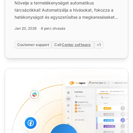
Növelje a termelékenységet automatikus
tárcsázókkal! Automatizálja a hívásokat, fokozza a
hatékonyságot és egyszerűsítse a megkereséseket.
Ismerje meg a funkció...
Jan 20, 2026
4 perc olvasás
Customer support
Call
Center software
+1
VoIP Tárcsázó