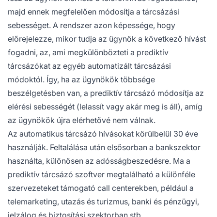
majd ennek megfelelően módosítja a tárcsázási
sebességet. A rendszer azon képessége, hogy
előrejelezze, mikor tudja az ügynök a következő hívást
fogadni, az, ami megkülönbözteti a prediktív
tárcsázókat az egyéb automatizált tárcsázási
módoktól. Így, ha az ügynökök többsége
beszélgetésben van, a prediktív tárcsázó módosítja az
elérési sebességét (lelassít vagy akár meg is áll), amíg
az ügynökök újra elérhetővé nem válnak.
Az automatikus tárcsázó hívásokat körülbelül 30 éve
használják. Feltalálása után elsősorban a bankszektor
használta, különösen az adósságbeszedésre. Ma a
prediktív tárcsázó szoftver megtalálható a különféle
szervezeteket támogató call centerekben, például a
telemarketing, utazás és turizmus, banki és pénzügyi,
jelzálog és biztosítási szektorban stb.