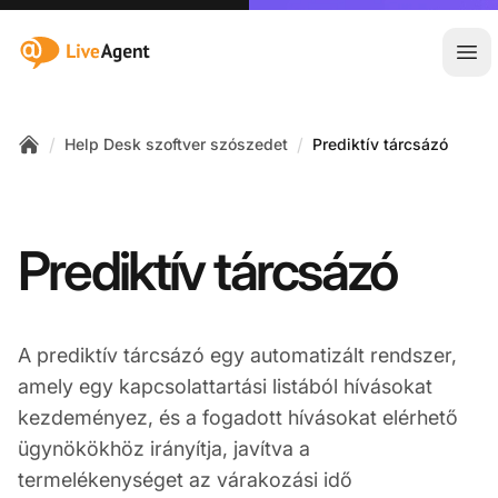
:site.title
Főm
/
/
Help Desk szoftver szószedet
Prediktív tárcsázó
Home
Prediktív tárcsázó
A prediktív tárcsázó egy automatizált rendszer,
amely egy kapcsolattartási listából hívásokat
kezdeményez, és a fogadott hívásokat elérhető
ügynökökhöz irányítja, javítva a
termelékenységet az várakozási idő