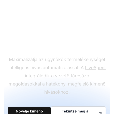
Automatizálja kimenő
hívási kampányait
Maximalizálja az ügynökök termelékenységét
intelligens hívás automatizálással. A
LiveAgent
integrálódik a vezető tárcsázó
megoldásokkal a hatékony, megfelelő kimenő
hívásokhoz.
Növelje kimenő
Tekintse meg a