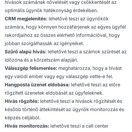
hívások számának növelését vagy csökkentését az
optimális ügynök hatékonyság érdekében.
CRM megjelenítés:
lehetővé teszi az ügynökök
számára, hogy könnyen hozzáférjenek az egyes ügyfél
rekordjaihoz az összes elérhető információval, hogy
jobban szolgálhassák az igényeiket.
Szűrő alapú hívás:
lehetővé teszi a számok szűrését az
időzóna és a körzetszám alapján.
Válaszgép felismerése:
meghatározza, hogy a hívást
egy valódi ember vagy egy válaszgép vette-e fel.
Hangposta üzenet eldobása:
lehetővé teszi az előre
rögzített üzenetek eldobását az ügyfeleknek.
Hívás rögzítés:
lehetővé teszi a hívások rögzítését és
később történő áttekintését az ügynök monitorozás és
képzés céljából.
Hívás monitorozás:
lehetővé teszi a call center