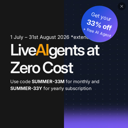
Get your
33% off
+ free AI Agent
1 July – 31st August 2026 *extended
Live
AI
gents at
Zero Cost
Use code
SUMMER-33M
for monthly and
SUMMER-33Y
for yearly subscription