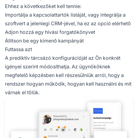
Ehhez a következőket kell tennie:
Importálja a kapcsolattartók listáját, vagy integrálja a
szoftvert a jelenlegi CRM-jével, ha ez az opció elérhető
Adjon hozzá egy hívási forgatókönyvet
Állítson be egy kimenő kampányát
Futtassa azt
A prediktív tárcsázó konfigurációját az Ön konkrét
igényei szerint módosíthatja. Az ügynököknek
megfelelő képzésben kell részesülniük arról, hogy a
rendszer hogyan működik, hogyan kell használni és mit
várnak el tőlük.