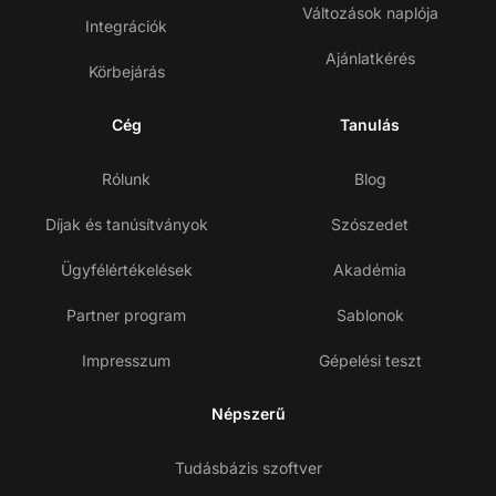
Változások naplója
Integrációk
Ajánlatkérés
Körbejárás
Cég
Tanulás
Rólunk
Blog
Díjak és tanúsítványok
Szószedet
Ügyfélértékelések
Akadémia
Partner program
Sablonok
Impresszum
Gépelési teszt
Népszerű
Tudásbázis szoftver