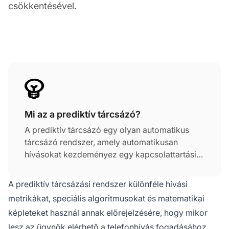
csökkentésével.
Mi az a prediktív tárcsázó?
A prediktív tárcsázó egy olyan automatikus
tárcsázó rendszer, amely automatikusan
hívásokat kezdeményez egy kapcsolattartási
listából, amíg nem észlel kapcsolatot, és azt
egy elérhető ügynökhöz irányítja.
A prediktív tárcsázási rendszer különféle hívási
Algoritmusokat használ az ügynökök
metrikákat, speciális algoritmusokat és matematikai
rendelkezésre állásának előrejelzésére és a
képleteket használ annak előrejelzésére, hogy mikor
tárcsázási sebesség ennek megfelelő
lesz az ügynök elérhető a telefonhívás fogadásához,
módosítására.