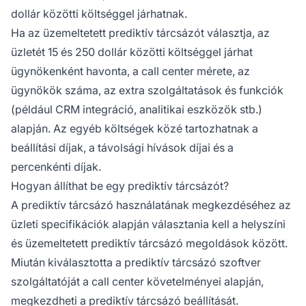
dollár közötti költséggel járhatnak.
Ha az üzemeltetett prediktív tárcsázót választja, az
üzletét 15 és 250 dollár közötti költséggel járhat
ügynökenként havonta, a call center mérete, az
ügynökök száma, az extra szolgáltatások és funkciók
(például CRM integráció, analitikai eszközök stb.)
alapján. Az egyéb költségek közé tartozhatnak a
beállítási díjak, a távolsági hívások díjai és a
percenkénti díjak.
Hogyan állíthat be egy prediktív tárcsázót?
A prediktív tárcsázó használatának megkezdéséhez az
üzleti specifikációk alapján választania kell a helyszíni
és üzemeltetett prediktív tárcsázó megoldások között.
Miután kiválasztotta a prediktív tárcsázó szoftver
szolgáltatóját a call center követelményei alapján,
megkezdheti a prediktív tárcsázó beállítását.