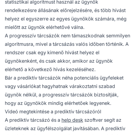
statisztikai algoritmust használ az ügynök
rendelkezésre állásának előrejelzésére, és több hívást
helyez el egyszerre az egyes ügynökök számára, még
mielőtt az ügynök elérhetővé válna.
A progresszív tárcsázók nem támaszkodnak semmilyen
algoritmusra, mivel a tárcsázás valós időben történik. A
rendszer csak egy kimenő hívást helyez el
ügynökenként, és csak akkor, amikor az ügynök
elérhető a következő hívás kezeléséhez.
Bár a prediktív tárcsázók néha potenciális ügyfeleket
vagy vásárlókat hagyhatnak várakoztatni szabad
ügynök nélkül, a progresszív tárcsázók biztosítják,
hogy az ügynökök mindig elérhetőek legyenek.
Videó megtekintése a prediktív tárcsázóról
A prediktív tárcsázó és a
help desk
szoftver segít az
üzleteknek az ügyfélszolgálat javításában. A prediktív