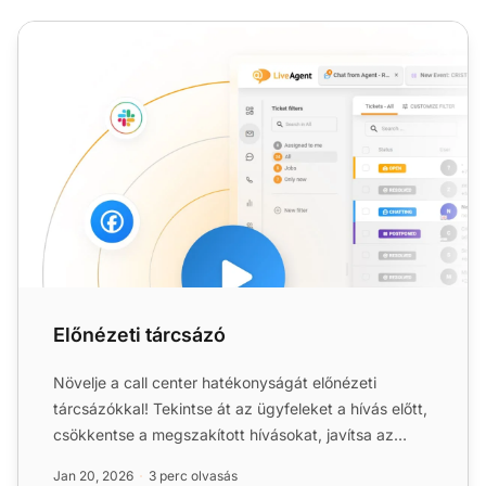
Előnézeti tárcsázó
Előnézeti tárcsázó
Növelje a call center hatékonyságát előnézeti
tárcsázókkal! Tekintse át az ügyfeleket a hívás előtt,
csökkentse a megszakított hívásokat, javítsa az
elköteleződ...
Jan 20, 2026
3 perc olvasás