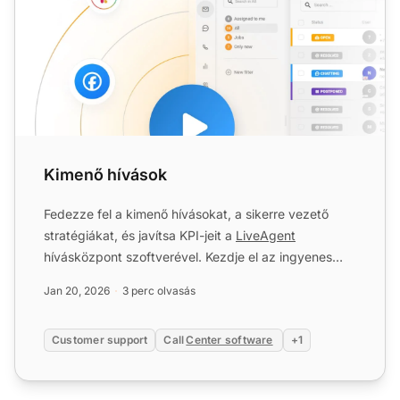
Kimenő hívások
Fedezze fel a kimenő hívásokat, a sikerre vezető
stratégiákat, és javítsa KPI-jeit a
LiveAgent
hívásközpont szoftverével. Kezdje el az ingyenes
próbaverziót még...
Jan 20, 2026
3 perc olvasás
Customer support
Call
Center software
+1