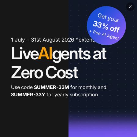
Get your
33% off
+ free AI Agent
1 July – 31st August 2026 *extended
Live
AI
gents at
Zero Cost
Use code
SUMMER-33M
for monthly and
SUMMER-33Y
for yearly subscription