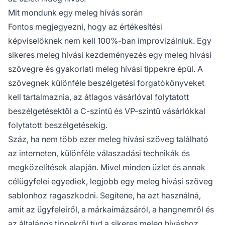
Mit mondunk egy meleg hívás során
Fontos megjegyezni, hogy az értékesítési
képviselőknek nem kell 100%-ban improvizálniuk. Egy
sikeres meleg hívási kezdeményezés egy meleg hívási
szövegre és gyakorlati meleg hívási tippekre épül. A
szövegnek különféle beszélgetési forgatókönyveket
kell tartalmaznia, az átlagos vásárlóval folytatott
beszélgetésektől a C-szintű és VP-szintű vásárlókkal
folytatott beszélgetésekig.
Száz, ha nem több ezer meleg hívási szöveg található
az interneten, különféle válaszadási technikák és
megközelítések alapján. Mivel minden üzlet és annak
célügyfelei egyediek, legjobb egy meleg hívási szöveg
sablonhoz ragaszkodni. Segítene, ha azt használná,
amit az ügyfeleiről, a márkaimázsáról, a hangnemről és
az általános tippekről tud a sikeres meleg híváshoz.