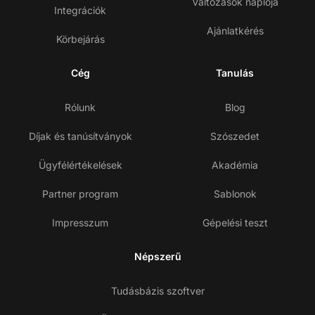
Változások naplója
Integrációk
Ajánlatkérés
Körbejárás
Cég
Tanulás
Rólunk
Blog
Díjak és tanúsítványok
Szószedet
Ügyfélértékelések
Akadémia
Partner program
Sablonok
Impresszum
Gépelési teszt
Népszerű
Tudásbázis szoftver