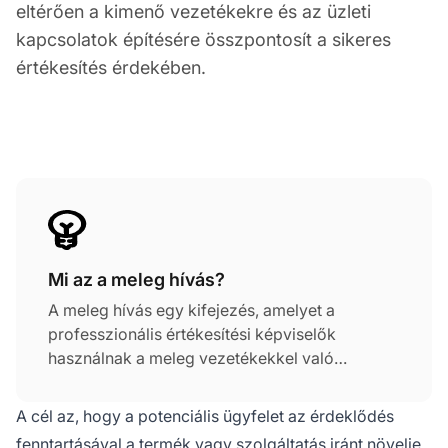
eltérően a kimenő vezetékekre és az üzleti
kapcsolatok építésére összpontosít a sikeres
értékesítés érdekében.
Mi az a meleg hívás?
A meleg hívás egy kifejezés, amelyet a
professzionális értékesítési képviselők
használnak a meleg vezetékekkel való
beszélgetésre. A hívást azért nevezik
melegnek, mert az értékesítési képviselőknek
A cél az, hogy a potenciális ügyfelet az érdeklődés
korábban már volt kapcsolatuk az ügyfelekkel.
fenntartásával a termék vagy szolgáltatás iránt növelje