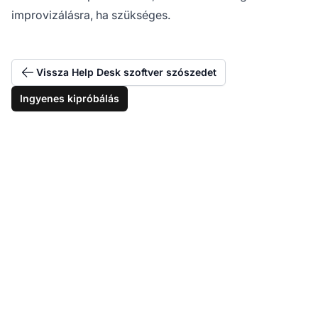
improvizálásra, ha szükséges.
Vissza Help Desk szoftver szószedet
Ingyenes kipróbálás
Használja ki
hatékonyan a meleg