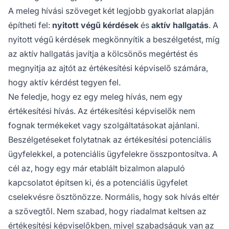
A meleg hívási szöveget két legjobb gyakorlat alapján
építheti fel:
nyitott végű kérdések
és
aktív hallgatás
. A
nyitott végű kérdések megkönnyítik a beszélgetést, míg
az aktív hallgatás javítja a kölcsönös megértést és
megnyitja az ajtót az értékesítési képviselő számára,
hogy aktív kérdést tegyen fel.
Ne feledje, hogy ez egy meleg hívás, nem egy
értékesítési hívás. Az értékesítési képviselők nem
fognak termékeket vagy szolgáltatásokat ajánlani.
Beszélgetéseket folytatnak az értékesítési potenciális
ügyfelekkel, a potenciális ügyfelekre összpontosítva. A
cél az, hogy egy már etablált bizalmon alapuló
kapcsolatot építsen ki, és a potenciális ügyfelet
cselekvésre ösztönözze. Normális, hogy sok hívás eltér
a szövegtől. Nem szabad, hogy riadalmat keltsen az
értékesítési képviselőkben, mivel szabadságuk van az