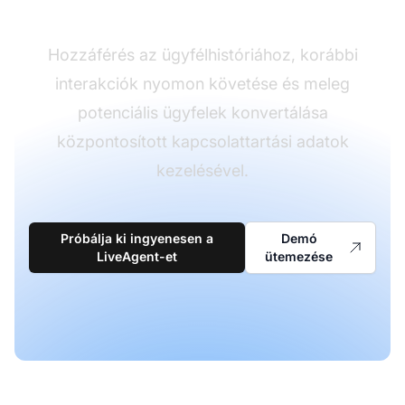
vezetékeket
Hozzáférés az ügyfélhistóriához, korábbi
interakciók nyomon követése és meleg
potenciális ügyfelek konvertálása
központosított kapcsolattartási adatok
kezelésével.
Próbálja ki ingyenesen a
Demó
LiveAgent-et
ütemezése