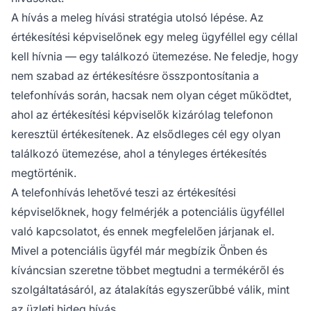
A hívás a meleg hívási stratégia utolsó lépése. Az
értékesítési képviselőnek egy meleg ügyféllel egy céllal
kell hívnia — egy találkozó ütemezése. Ne feledje, hogy
nem szabad az értékesítésre összpontosítania a
telefonhívás során, hacsak nem olyan céget működtet,
ahol az értékesítési képviselők kizárólag telefonon
keresztül értékesítenek. Az elsődleges cél egy olyan
találkozó ütemezése, ahol a tényleges értékesítés
megtörténik.
A telefonhívás lehetővé teszi az értékesítési
képviselőknek, hogy felmérjék a potenciális ügyféllel
való kapcsolatot, és ennek megfelelően járjanak el.
Mivel a potenciális ügyfél már megbízik Önben és
kíváncsian szeretne többet megtudni a termékéről és
szolgáltatásáról, az átalakítás egyszerűbbé válik, mint
az üzleti hideg hívás.