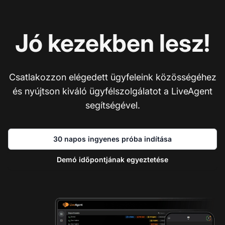
Jó kezekben lesz!
Csatlakozzon elégedett ügyfeleink közösségéhez
és nyújtson kiváló ügyfélszolgálatot a LiveAgent
segítségével.
30 napos ingyenes próba indítása
Demó időpontjának egyeztetése