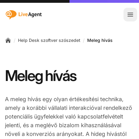
:site.title
Főm
/
/
Help Desk szoftver szószedet
Meleg hívás
Home
Meleg hívás
A meleg hívás egy olyan értékesítési technika,
amely a korábbi vállalati interakcióval rendelkező
potenciális ügyfelekkel való kapcsolatfelvételt
jelenti, és a meglévő bizalom kihasználásával
növeli a konverziós arányokat. A hideg hívástól