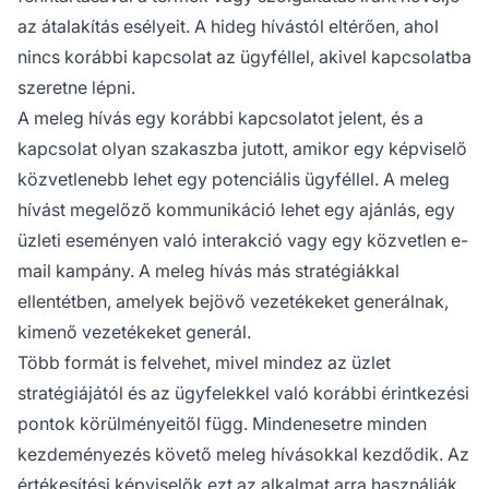
az átalakítás esélyeit. A hideg hívástól eltérően, ahol
nincs korábbi kapcsolat az ügyféllel, akivel kapcsolatba
szeretne lépni.
A meleg hívás egy korábbi kapcsolatot jelent, és a
kapcsolat olyan szakaszba jutott, amikor egy képviselő
közvetlenebb lehet egy potenciális ügyféllel. A meleg
hívást megelőző kommunikáció lehet egy ajánlás, egy
üzleti eseményen való interakció vagy egy közvetlen e-
mail kampány. A meleg hívás más stratégiákkal
ellentétben, amelyek bejövő vezetékeket generálnak,
kimenő vezetékeket generál.
Több formát is felvehet, mivel mindez az üzlet
stratégiájától és az ügyfelekkel való korábbi érintkezési
pontok körülményeitől függ. Mindenesetre minden
kezdeményezés követő meleg hívásokkal kezdődik. Az
értékesítési képviselők ezt az alkalmat arra használják,