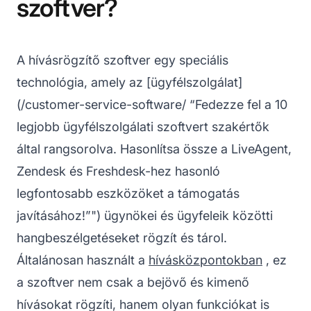
szoftver?
A hívásrögzítő szoftver egy speciális
technológia, amely az [ügyfélszolgálat]
(/customer-service-software/ “Fedezze fel a 10
legjobb ügyfélszolgálati szoftvert szakértők
által rangsorolva. Hasonlítsa össze a LiveAgent,
Zendesk és Freshdesk-hez hasonló
legfontosabb eszközöket a támogatás
javításához!”") ügynökei és ügyfeleik közötti
hangbeszélgetéseket rögzít és tárol.
Általánosan használt a
hívásközpontokban
, ez
a szoftver nem csak a bejövő és kimenő
hívásokat rögzíti, hanem olyan funkciókat is
Lé