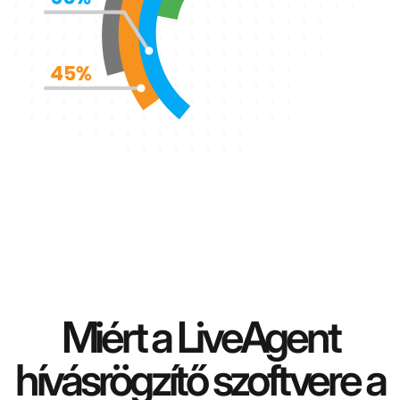
Miért a LiveAgent
hívásrögzítő szoftvere a