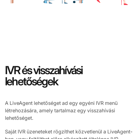
IVR és visszahívási
lehetőségek
A LiveAgent lehetőséget ad egy egyéni IVR menü
létrehozására, amely tartalmaz egy visszahívási
lehetőséget.
Saját IVR üzeneteket rögzíthet közvetlenül a LiveAgent-
ben, vagy feltölthet előre elkészített általános IVR