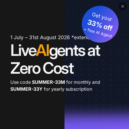
Get your
33% off
+ free AI Agent
1 July – 31st August 2026 *extended
Live
AI
gents at
Zero Cost
Use code
SUMMER-33M
for monthly and
SUMMER-33Y
for yearly subscription