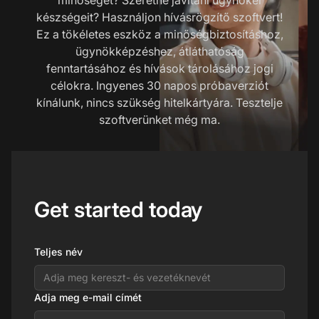
készségeit? Használjon hívásrögzítő szoftvert!
Ez a tökéletes eszköz a minőségbiztosításhoz,
ügynökképzéshez, átláthatóság
fenntartásához és hívások tárolásához jogi
célokra. Ingyenes 30 napos próbaverziót
kínálunk, nincs szükség hitelkártyára. Tesztelje
szoftverünket még ma.
Get started today
Teljes név
Adja meg e-mail címét