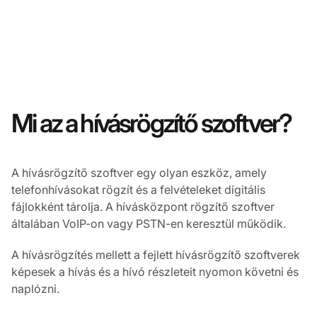
Mi az a hívásrögzítő szoftver?
A hívásrögzítő szoftver egy olyan eszköz, amely
telefonhívásokat rögzít és a felvételeket digitális
fájlokként tárolja. A hívásközpont rögzítő szoftver
általában VoIP-on vagy PSTN-en keresztül működik.
A hívásrögzítés mellett a fejlett hívásrögzítő szoftverek
képesek a hívás és a hívó részleteit nyomon követni és
naplózni.