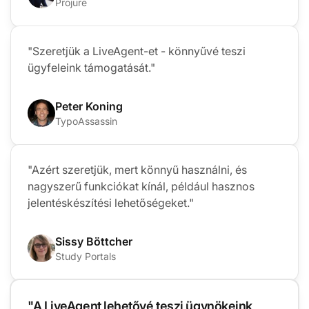
Projure
"Szeretjük a LiveAgent-et - könnyűvé teszi
ügyfeleink támogatását."
Peter Koning
TypoAssassin
"Azért szeretjük, mert könnyű használni, és
nagyszerű funkciókat kínál, például hasznos
jelentéskészítési lehetőségeket."
Sissy Böttcher
Study Portals
"A LiveAgent lehetővé teszi ügynökeink