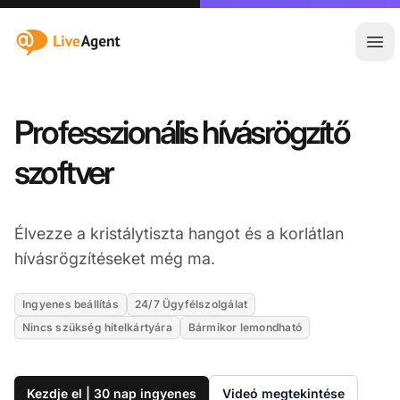
:site.title
Főm
Professzionális hívásrögzítő
szoftver
Élvezze a kristálytiszta hangot és a korlátlan
hívásrögzítéseket még ma.
Ingyenes beállítás
24/7 Ügyfélszolgálat
Nincs szükség hitelkártyára
Bármikor lemondható
Kezdje el | 30 nap ingyenes
Videó megtekintése