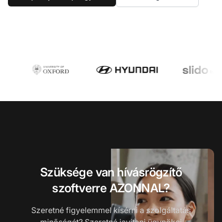
Szüksége van hívásrögzítő
szoftverre AZONNAL?
Szeretné figyelemmel kísérni a szolgáltatás
minőségét? Szeretné javítani ügynökei