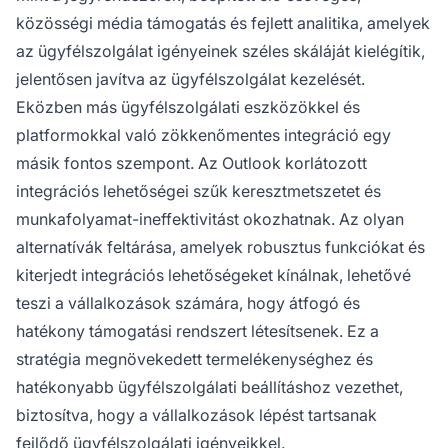
közösségi média támogatás és fejlett analitika, amelyek
az ügyfélszolgálat igényeinek széles skáláját kielégítik,
jelentősen javítva az ügyfélszolgálat kezelését.
Eközben más ügyfélszolgálati eszközökkel és
platformokkal való zökkenőmentes integráció egy
másik fontos szempont. Az Outlook korlátozott
integrációs lehetőségei szűk keresztmetszetet és
munkafolyamat-ineffektivitást okozhatnak. Az olyan
alternatívák feltárása, amelyek robusztus funkciókat és
kiterjedt integrációs lehetőségeket kínálnak, lehetővé
teszi a vállalkozások számára, hogy átfogó és
hatékony támogatási rendszert létesítsenek. Ez a
stratégia megnövekedett termelékenységhez és
hatékonyabb ügyfélszolgálati beállításhoz vezethet,
biztosítva, hogy a vállalkozások lépést tartsanak
fejlődő ügyfélszolgálati igényeikkel.