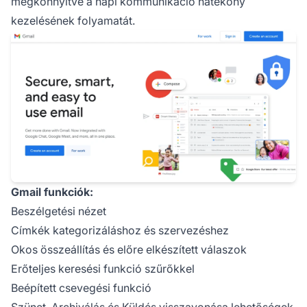
megkönnyítve a napi kommunikáció hatékony
kezelésének folyamatát.
Gmail funkciók:
Beszélgetési nézet
Címkék kategorizáláshoz és szervezéshez
Okos összeállítás és előre elkészített válaszok
Erőteljes keresési funkció szűrőkkel
Beépített csevegési funkció
Szünet, Archiválás és Küldés visszavonása lehetőségek