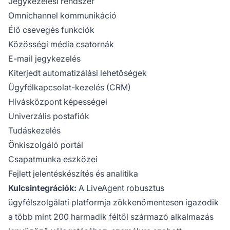
Jegykezelési rendszer
Omnichannel kommunikáció
Élő csevegés funkciók
Közösségi média csatornák
E-mail jegykezelés
Kiterjedt automatizálási lehetőségek
Ügyfélkapcsolat-kezelés (CRM)
Hívásközpont képességei
Univerzális postafiók
Tudáskezelés
Önkiszolgáló portál
Csapatmunka eszközei
Fejlett jelentéskészítés és analitika
Kulcsintegrációk:
A LiveAgent robusztus
ügyfélszolgálati platformja zökkenőmentesen igazodik
a több mint 200 harmadik féltől származó alkalmazás