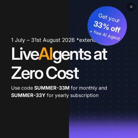
Get your
33% off
+ free AI Agent
1 July – 31st August 2026 *extended
Live
AI
gents at
Zero Cost
Use code
SUMMER-33M
for monthly and
SUMMER-33Y
for yearly subscription