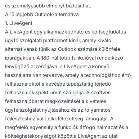
és személyesebb élményt biztosíthat.
A 15 legjobb Outlook-alternatíva
1. LiveAgent
A LiveAgent egy alkalmazkodható és költségtudatos
ügyfélszolgálati platformot kínál, amely kiváló
alternatívának tűnik az Outlook számára különféle
iparágakban. A 180-nál több funkcióval rendelkező
lenyűgöző arzenáljával a LiveAgent a könnyű
használatra van tervezve, amely a technológiához értő
felhasználóktól a kevésbé tapasztaltig terjedő
felhasználók spektrumát szolgálja. A szoftver
felhasználóbarát megközelítését a kivételes
ügyfélszolgálat nyújtásához és az folyamatos
fejlesztéshez való elkötelezettség támogatja. A
megfelelő egyensúly a funkciók átfogó halmazát és a
költséghatékonyságot között a LiveAgent az utat