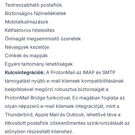
Testreszabható postafiók
Biztonságos fájlmellékletek
Mobilalkalmazások
Kétfaktoros hitelesítés
Önmagát megsemmisítő üzenetek
Névjegyek kezelője
Címkék és mappák
Egyéni tartomány lehetőségek
Kulcsintegrációk:
A ProtonMail az IMAP és SMTP
támogatást nyújtó e-mail kliensek kompatibilitásának
beépítésével megőrzi robusztus biztonságát a
ProtonMail Bridge funkcióval. Ez magában foglalja az
olyan népszerű e-mail kliensek integrációját, mint a
Thunderbird, Apple Mail és Outlook, lehetővé téve a
titkosított postafiók zökkenőmentes szinkronizálását az
előnyben részesített klienshez.