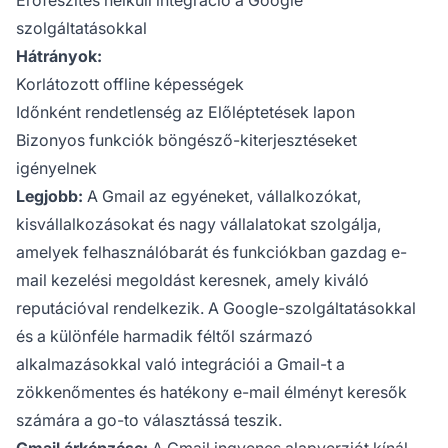
szolgáltatásokkal
Hátrányok:
Korlátozott offline képességek
Időnként rendetlenség az Előléptetések lapon
Bizonyos funkciók böngésző-kiterjesztéseket
igényelnek
Legjobb:
A Gmail az egyéneket, vállalkozókat,
kisvállalkozásokat és nagy vállalatokat szolgálja,
amelyek felhasználóbarát és funkciókban gazdag e-
mail kezelési megoldást keresnek, amely kiváló
reputációval rendelkezik. A Google-szolgáltatásokkal
és a különféle harmadik féltől származó
alkalmazásokkal való integrációi a Gmail-t a
zökkenőmentes és hatékony e-mail élményt keresők
számára a go-to választássá teszik.
Gmail árképzése:
A Gmail ingyenes alapverziót kínál,