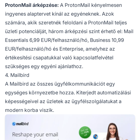
ProtonMail árképzése:
A ProtonMail kényelmesen
ingyenes alaptervet kínál az egyéneknek. Azok
számára, akik szeretnék feloldani a ProtonMail teljes
üzleti potenciálját, három árképzési szint érhető el: Mail
Essentials 6,99 EUR/felhasználó/hó, Business 10,99
EUR/felhasználó/hó és Enterprise, amelyhez az
értékesítési csapatukkal való kapcsolatfelvétel
szükséges egy egyéni ajánlathoz.
4. Mailbird
A Mailbird az összes ügyfélkommunikációt egy
egységes környezetbe hozza. Kiterjedt automatizálási
képességeivel az üzletek az ügyfélszolgálatukat a
modern korba viszik.
Lé