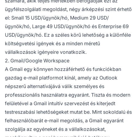
számára, akik teljes mértékben befogadják ezt az
ügyfélszolgálati megoldást, négy árképzési szint érhető
el: Small 15 USD/ügynök/hó, Medium 29 USD/
ügynök/hó, Large 49 USD/ügynök/hó és Enterprise 69
USD/ügynök/hó. Ez a széles körű lehetőség a különféle
költségvetési igények és a minden méretű
vállalkozások igényeire vonatkozik.
2. Gmail/Google Workspace
A Gmail egy könnyen hozzáférhető és funkciókban
gazdag e-mail platformot kínál, amely az Outlook
népszerű alternatívájává válik személyes és
professzionális használatra egyaránt. Tiszta és modern
felületével a Gmail intuitív szervezést és kiterjedt
testreszabási lehetőségeket mutat be. Mint sokoldalú és
felhasználóbarát e-mail megoldás, a Gmail egyaránt
szolgálja az egyéneket és a vállalkozásokat,