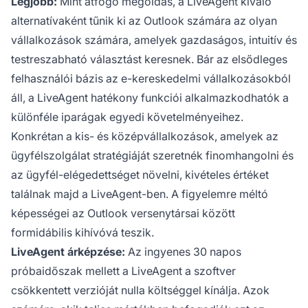
Legjobb:
Mint átfogó megoldás, a LiveAgent kiváló
alternatívaként tűnik ki az Outlook számára az olyan
vállalkozások számára, amelyek gazdaságos, intuitív és
testreszabható választást keresnek. Bár az elsődleges
felhasználói bázis az e-kereskedelmi vállalkozásokból
áll, a LiveAgent hatékony funkciói alkalmazkodhatók a
különféle iparágak egyedi követelményeihez.
Konkrétan a kis- és középvállalkozások, amelyek az
ügyfélszolgálat stratégiáját szeretnék finomhangolni és
az ügyfél-elégedettséget növelni, kivételes értéket
találnak majd a LiveAgent-ben. A figyelemre méltó
képességei az Outlook versenytársai között
formidábilis kihívóvá teszik.
LiveAgent árképzése:
Az ingyenes 30 napos
próbaidőszak mellett a LiveAgent a szoftver
csökkentett verzióját nulla költséggel kínálja. Azok