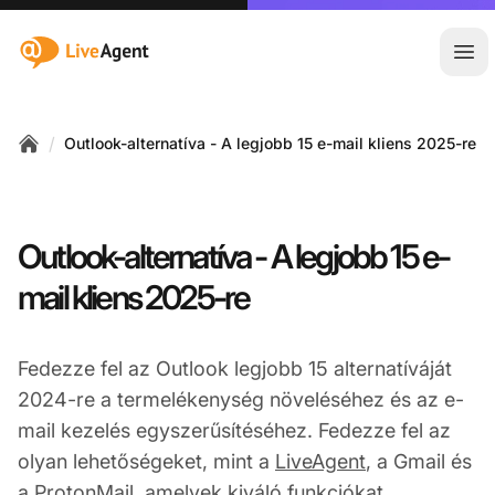
:site.title
Főm
/
Outlook-alternatíva - A legjobb 15 e-mail kliens 2025-re
Home
Outlook-alternatíva - A legjobb 15 e-
mail kliens 2025-re
Fedezze fel az Outlook legjobb 15 alternatíváját
2024-re a termelékenység növeléséhez és az e-
mail kezelés egyszerűsítéséhez. Fedezze fel az
olyan lehetőségeket, mint a
LiveAgent
, a Gmail és
a ProtonMail, amelyek kiváló funkciókat,