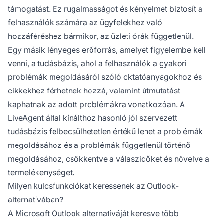
támogatást. Ez rugalmasságot és kényelmet biztosít a
felhasználók számára az ügyfelekhez való
hozzáféréshez bármikor, az üzleti órák függetlenül.
Egy másik lényeges erőforrás, amelyet figyelembe kell
venni, a tudásbázis, ahol a felhasználók a gyakori
problémák megoldásáról szóló oktatóanyagokhoz és
cikkekhez férhetnek hozzá, valamint útmutatást
kaphatnak az adott problémákra vonatkozóan. A
LiveAgent által kínálthoz hasonló jól szervezett
tudásbázis felbecsülhetetlen értékű lehet a problémák
megoldásához és a problémák függetlenül történő
megoldásához, csökkentve a válaszidőket és növelve a
termelékenységet.
Milyen kulcsfunkciókat keressenek az Outlook-
alternatívában?
A Microsoft Outlook alternatíváját keresve több