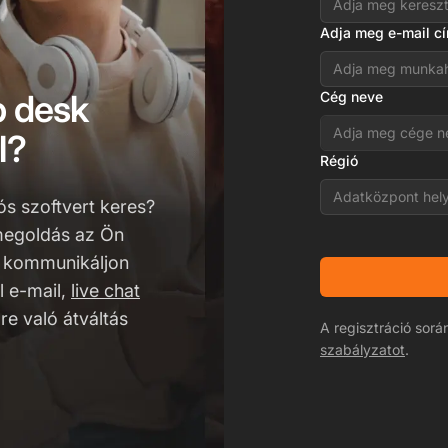
Adja meg e-mail c
p desk
Cég neve
l?
Régió
Adatközpont hel
s szoftvert keres?
egoldás az Ön
s kommunikáljon
l e-mail,
live chat
re való átváltás
A regisztráció sor
szabályzatot
.