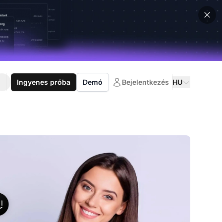
Ingyenes próba
Demó
Bejelentkezés
HU