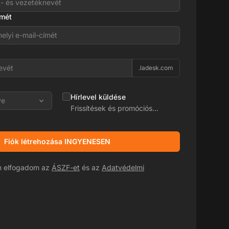
ímét
.ladesk.com
Hírlevel küldése
ye
Frissítések és promóciós
ajánlatok
Fiók létrehozása INGYENESEN
án elfogadom az
ÁSZF-et
és az
Adatvédelmi