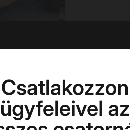
Csatlakozzon
ügyfeleivel az
sszes csatorn