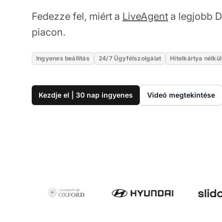
Fedezze fel, miért a
LiveAgent
a legjobb D
piacon.
Ingyenes beállítás
24/7 Ügyfélszolgálat
Hitelkártya nélkül
Kezdje el | 30 nap ingyenes
Videó megtekintése