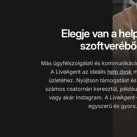
Elegje van a hel
szoftverébő
Más ügyfélszolgálati és kommunikáció
A LiveAgent az ideális
help desk
m
üzletéhez. Nyújtson támogatást é
számos csatornán keresztül, példáu
vagy akár Instagram. A LiveAgent-
egyszerű és gyors.