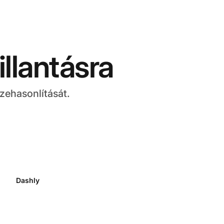
llantásra
zehasonlítását.
Dashly