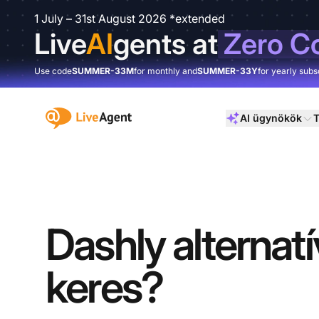
1 July – 31st August 2026 *extended
Live
AI
gents at
Zero C
Use code
SUMMER-33M
for monthly and
SUMMER-33Y
for yearly subs
:site.title
AI ügynökök
T
Dashly alternatí
keres?