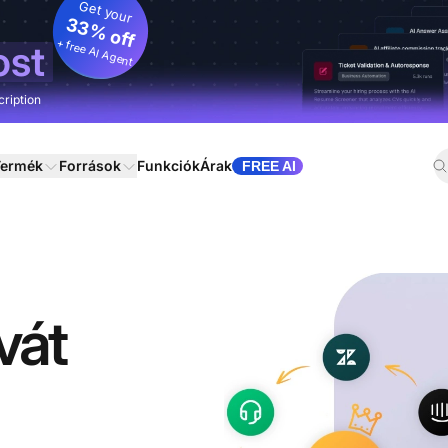
Get your
33% off
+ free AI Agent
ost
cription
ermék
Források
Funkciók
Árak
FREE AI
vát