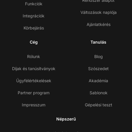
Rendszer állapot
Funkciók
Változások naplója
Integrációk
Ajánlatkérés
Körbejárás
Cég
Tanulás
Rólunk
Blog
Díjak és tanúsítványok
Szószedet
Ügyfélértékelések
Akadémia
Partner program
Sablonok
Impresszum
Gépelési teszt
Népszerű