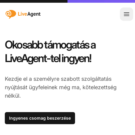
:site.title
Főm
Okosabb támogatás a
LiveAgent-tel ingyen!
Kezdje el a személyre szabott szolgáltatás
nyújtását ügyfeleinek még ma, kötelezettség
nélkül.
Ingyenes csomag beszerzése