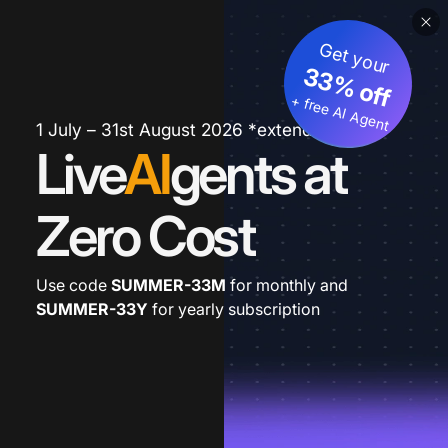
Get your
33% off
+ free AI Agent
1 July – 31st August 2026 *extended
Live
AI
gents at
Zero Cost
Use code
SUMMER-33M
for monthly and
SUMMER-33Y
for yearly subscription