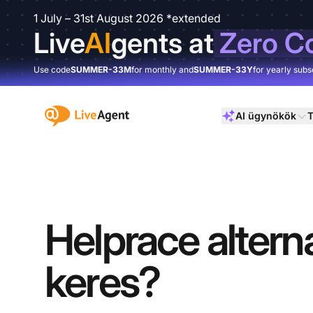
1 July – 31st August 2026 *extended
Live
AI
gents at
Zero C
Use code
SUMMER-33M
for monthly and
SUMMER-33Y
for yearly subs
:site.title
AI ügynökök
T
Helprace alterna
keres?