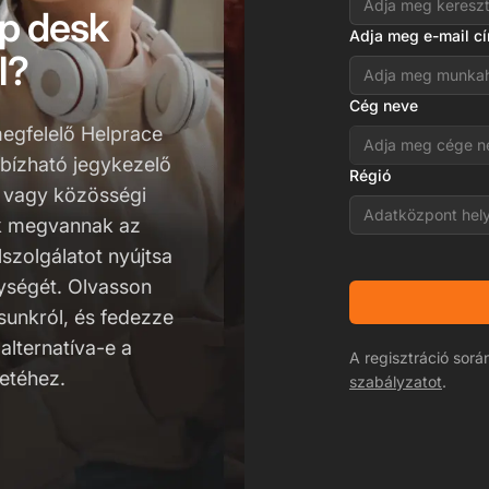
lp desk
Adja meg e-mail c
l?
Cég neve
megfelelő Helprace
gbízható jegykezelő
Régió
s vagy közösségi
Adatközpont hel
k megvannak az
szolgálatot nyújtsa
ységét. Olvasson
sunkról, és fedezze
alternatíva-e a
A regisztráció sor
letéhez.
szabályzatot
.