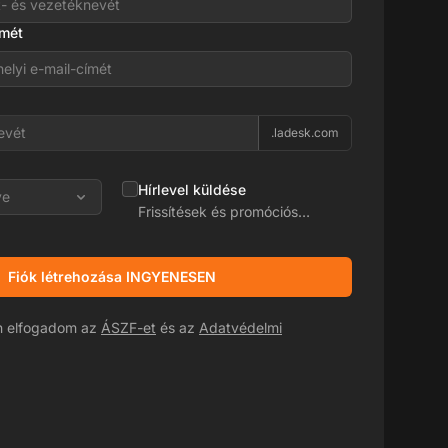
ímét
.ladesk.com
Hírlevel küldése
ye
Frissítések és promóciós
ajánlatok
Fiók létrehozása INGYENESEN
án elfogadom az
ÁSZF-et
és az
Adatvédelmi