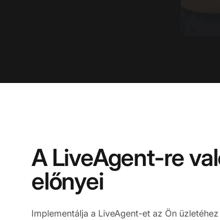
A LiveAgent-re val
előnyei
Implementálja a LiveAgent-et az Ön üzletéhe