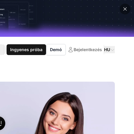
Ingyenes próba
Demó
Bejelentkezés
HU