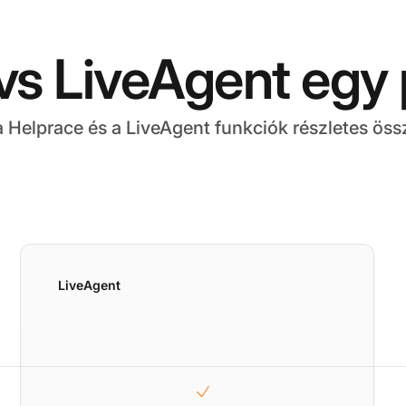
vs LiveAgent egy p
 Helprace és a LiveAgent funkciók részletes öss
LiveAgent