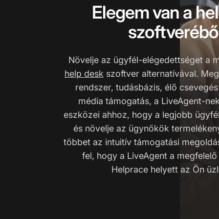
Elegem van a he
szoftverébő
Növelje az ügyfél-elégedettséget a 
help desk
szoftver alternatívával. Me
rendszer, tudásbázis, élő csevegé
média támogatás, a LiveAgent-ne
eszközei ahhoz, hogy a legjobb ügyfél
és növelje az ügynökök termeléken
többet az intuitív támogatási megoldá
fel, hogy a LiveAgent a megfelelő 
Helprace helyett az Ön üz