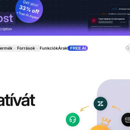
Get your
33% off
+ free AI Agent
ost
cription
ermék
Források
Funkciók
Árak
FREE AI
tívát