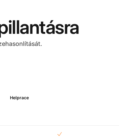
illantásra
zehasonlítását.
Helprace