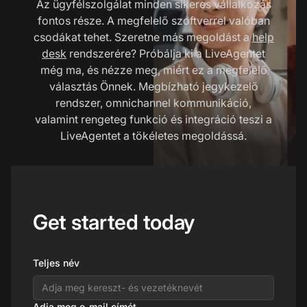
Az ügyfélszolgálat minden sikeres vállalkozás
fontos része. A megfelelő szoftverrel valóban
csodákat tehet. Szeretne más megoldást a
help
desk
rendszerére? Próbálja ki a LiveAgentet
még ma, és nézze meg, miért ez a megfelelő
választás Önnek. Megbízható jegykezelő
rendszer, omnichannel kommunikáció,
valamint rengeteg funkció és integráció teszi a
LiveAgentet a tökéletes megoldássá.
Get started today
Teljes név
Adja meg e-mail címét