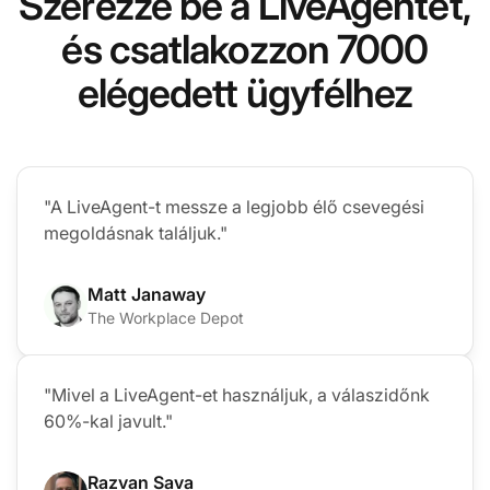
Szerezze be a LiveAgentet,
és csatlakozzon 7000
elégedett ügyfélhez
"A LiveAgent-t messze a legjobb élő csevegési
megoldásnak találjuk."
Matt Janaway
The Workplace Depot
"Mivel a LiveAgent-et használjuk, a válaszidőnk
60%-kal javult."
Razvan Sava