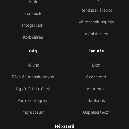
Árak
Rendszer állapot
Funkciók
Változások naplója
Integrációk
Ajánlatkérés
Körbejárás
Cég
Tanulás
Rólunk
Blog
Díjak és tanúsítványok
Szószedet
Ügyfélértékelések
Akadémia
Partner program
Sablonok
Impresszum
Gépelési teszt
Népszerű
Lé