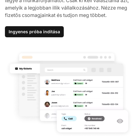
tegye a munkafolyamatot. Csak ki kell választania azt,
amelyik a legjobban illik vállalkozásához. Nézze meg
fizetős csomagjainkat és tudjon meg többet.
Ingyenes próba indítása