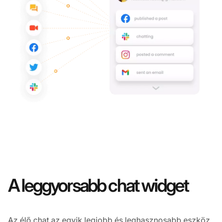
A leggyorsabb chat widget
Az élő chat az egyik legjobb és leghasznosabb eszköz,