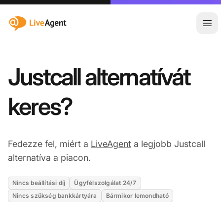
:site.title
Főm
Justcall alternatívát
keres?
Fedezze fel, miért a
LiveAgent
a legjobb Justcall
alternatíva a piacon.
Nincs beállítási díj
Ügyfélszolgálat 24/7
Nincs szükség bankkártyára
Bármikor lemondható