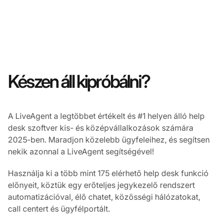
Készen áll kipróbálni?
A LiveAgent a legtöbbet értékelt és #1 helyen álló help
desk szoftver kis- és középvállalkozások számára
2025-ben. Maradjon közelebb ügyfeleihez, és segítsen
nekik azonnal a LiveAgent segítségével!
Használja ki a több mint 175 elérhető help desk funkció
előnyeit, köztük egy erőteljes jegykezelő rendszert
automatizációval, élő chatet, közösségi hálózatokat,
call centert és ügyfélportált.