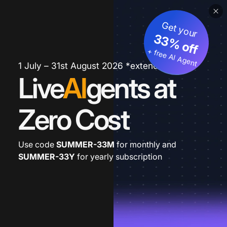
Get your
33% off
+ free AI Agent
1 July – 31st August 2026 *extended
Live
AI
gents at
Zero Cost
Use code
SUMMER-33M
for monthly and
SUMMER-33Y
for yearly subscription