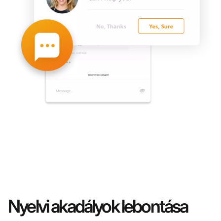
Nyelvi akadályok lebontása