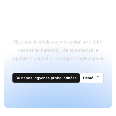
A vezető az
ügyfélszolgálati
szoftverek területén
Nyújtson kivételes ügyfélszolgálatot több
csatornán keresztül, és automatizálja
ügyfélszolgálatát a LiveAgent segítségével.
30 napos ingyenes próba indítása
Demó