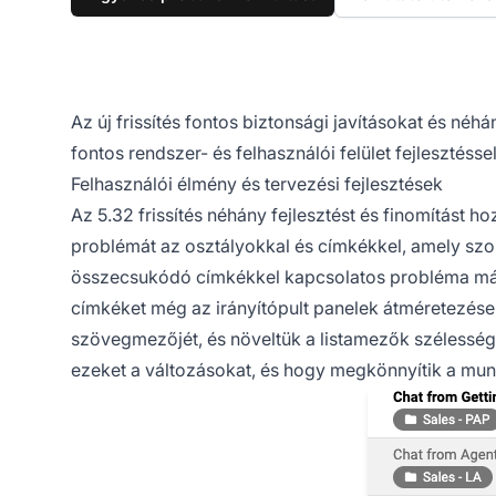
Az új frissítés fontos biztonsági javításokat és néh
fontos rendszer- és felhasználói felület fejlesztéss
Felhasználói élmény és tervezési fejlesztések
Az 5.32 frissítés néhány fejlesztést és finomítást h
problémát az osztályokkal és címkékkel, amely szo
összecsukódó címkékkel kapcsolatos probléma már n
címkéket még az irányítópult panelek átméretezése u
szövegmezőjét, és növeltük a listamezők szélesség
ezeket a változásokat, és hogy megkönnyítik a mun