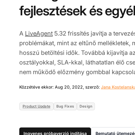
fejlesztések és egyé
A
LiveAgent
5.32 frissítés javítja a tervez
problémákat, mint az eltűnő mellékletek,
hosszú betöltési idők. Továbbá kijavítja az 
osztályokkal, SLA-kkal, láthatatlan élő c
nem működő előzmény gombbal kapcsola
Közzétéve ekkor: Aug 20, 2022, szerző:
Jana Kostelansk
Product Update
Bug Fixes
Design
Ingyenes próbaverzió indítása
Bemutató ütemezé