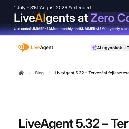
1 July – 31st August 2026 *extended
Live
AI
gents at
Zero C
Use code
SUMMER-33M
for monthly and
SUMMER-33Y
for yearly subs
:site.title
AI ügynökök
T
/
/
Blog
LiveAgent 5.32 – Tervezési fejlesztés
Home
LiveAgent 5.32 – Ter