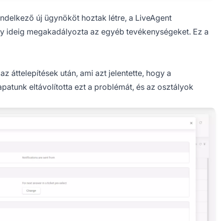
ndelkező új ügynököt hoztak létre, a LiveAgent
egy ideig megakadályozta az egyéb tevékenységeket. Ez a
z áttelepítések után, ami azt jelentette, hogy a
apatunk eltávolította ezt a problémát, és az osztályok