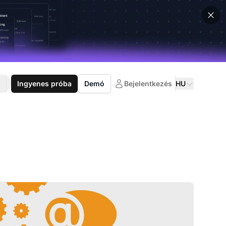
Ingyenes próba
Demó
Bejelentkezés
HU