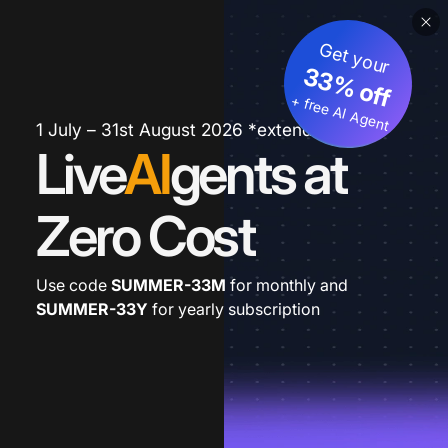
Get your
33% off
+ free AI Agent
1 July – 31st August 2026 *extended
Live
AI
gents at
Zero Cost
Use code
SUMMER-33M
for monthly and
SUMMER-33Y
for yearly subscription