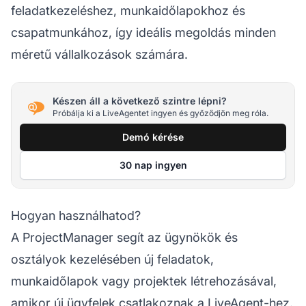
feladatkezeléshez, munkaidőlapokhoz és
csapatmunkához, így ideális megoldás minden
méretű vállalkozások számára.
Készen áll a következő szintre lépni?
Próbálja ki a LiveAgentet ingyen és győződjön meg róla.
Demó kérése
30 nap ingyen
Hogyan használhatod?
A ProjectManager segít az
ügynökök
és
osztályok kezelésében új feladatok,
munkaidőlapok vagy projektek létrehozásával,
amikor új ügyfelek csatlakoznak a LiveAgent-hez.