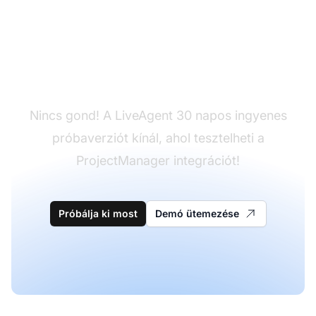
Még nincs LiveAgent?
Nincs gond! A LiveAgent 30 napos ingyenes
próbaverziót kínál, ahol tesztelheti a
ProjectManager integrációt!
Próbálja ki most
Demó ütemezése