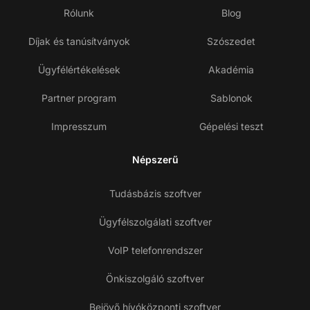
Rólunk
Blog
Díjak és tanúsítványok
Szószedet
Ügyfélértékelések
Akadémia
Partner program
Sablonok
Impresszum
Gépelési teszt
Népszerű
Tudásbázis szoftver
Ügyfélszolgálati szoftver
VoIP telefonrendszer
Önkiszolgáló szoftver
Bejövő hívóközponti szoftver