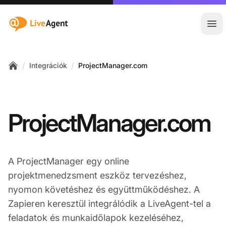
:site.title
Főm
/
/
Integrációk
ProjectManager.com
Home
ProjectManager.com
A ProjectManager egy online
projektmenedzsment eszköz tervezéshez,
nyomon követéshez és együttműködéshez. A
Zapieren keresztül integrálódik a LiveAgent-tel a
feladatok és munkaidőlapok kezeléséhez,