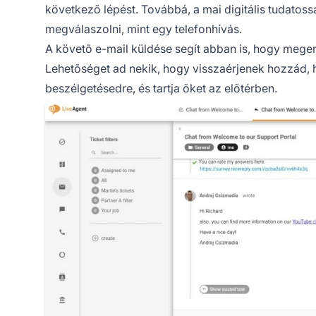
következõ lépést. Továbbá, a mai digitális tudato
megválaszolni, mint egy telefonhívás.
A követõ e-mail küldése segít abban is, hogy megerõ
Lehetõséget ad nekik, hogy visszaérjenek hozzád, 
beszélgetésedre, és tartja õket az elõtérben.