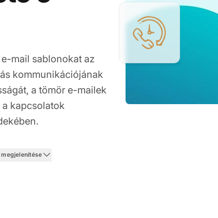
 e-mail sablonokat az
orzás kommunikációjának
sságát, a tömör e-mailek
t a kapcsolatok
rdekében.
 megjelenítése