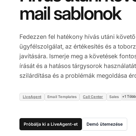
mail sablonok
Fedezzen fel hatékony hívás utáni követő
ügyfélszolgálat, az értékesítés és a tob
javítására. Ismerje meg a követések fonto
írását és a hatásos tárgysorok használatá
szilárdítása és a problémák megoldása é
+1 Több
LiveAgent
Email Templates
Call Center
Sales
Próbálja ki a LiveAgent-et
Demó ütemezése