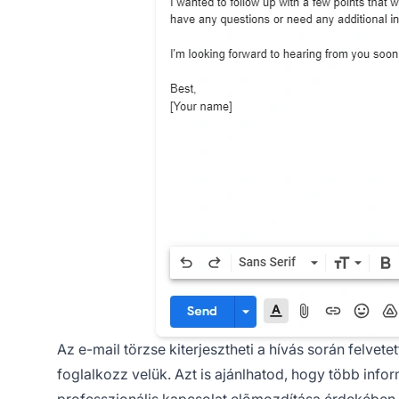
Az e-mail törzse kiterjesztheti a hívás során felvet
foglalkozz velük. Azt is ajánlhatod, hogy több infor
professzionális kapcsolat elõmozdítása érdekében. 