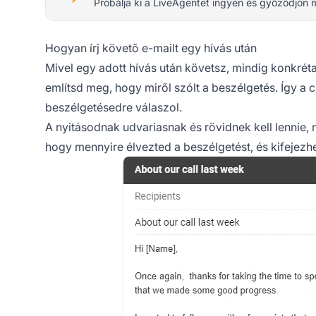
Próbálja ki a LiveAgentet ingyen és győződjön 
Hogyan írj követõ e-mailt egy hívás után
Mivel egy adott hívás után követsz, mindig konkréta
említsd meg, hogy miről szólt a beszélgetés. Így a c
beszélgetésedre válaszol.
A nyitásodnak udvariasnak és rövidnek kell lennie,
hogy mennyire élvezted a beszélgetést, és kifejezh