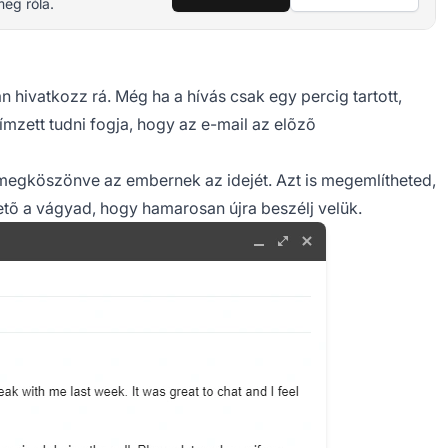
meg róla.
n hivatkozz rá. Még ha a hívás csak egy percig tartott,
ímzett tudni fogja, hogy az e-mail az elõzõ
 megköszönve az embernek az idejét. Azt is megemlítheted,
etõ a vágyad, hogy hamarosan újra beszélj velük.