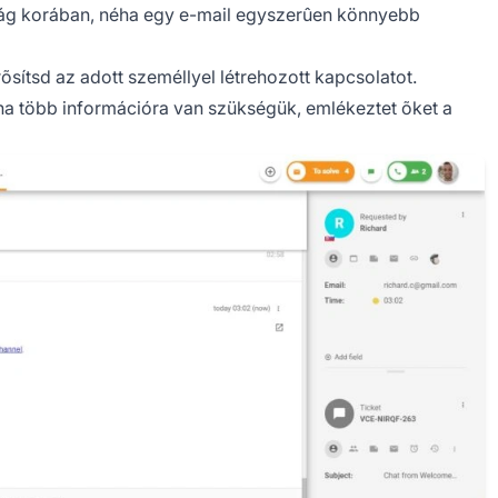
sság korában, néha egy e-mail egyszerûen könnyebb
sítsd az adott személlyel létrehozott kapcsolatot.
ha több információra van szükségük, emlékeztet õket a