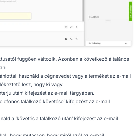
xtusától függõen változik. Azonban a következõ általános
an:
jánlottál, használd a cégnevedet vagy a terméket az e-mail
lékeztetõ lesz, hogy ki vagy.
terjú után’ kifejezést az e-mail tárgyában.
telefonos találkozó követése’ kifejezést az e-mail
ld a ‘követés a találkozó után’ kifejezést az e-mail
ell, hogy mutasson, hogy miről szól az e-mail.