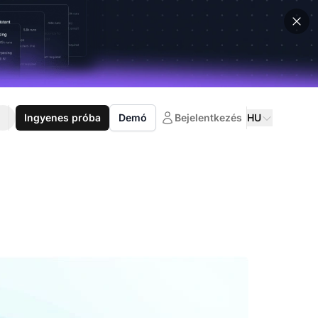
Ingyenes próba
Demó
Bejelentkezés
HU