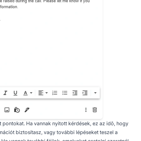
ett pontokat. Ha vannak nyitott kérdések, ez az idõ, hogy
mációt biztosítasz, vagy további lépéseket teszel a
Ha vannak további fájlok, amelyeket csatolni szeretnél,