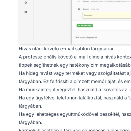
Hívás utáni követõ e-mail sablon tárgysorai
A professzionális követõ e-mail címe a hívás konte
tippek segíthetnek egy hatékony cím megalkotásáb
Ha hideg hívást vagy terméket vagy szolgáltatást a
tárgyában. Ez felfrissíti a címzett memóriáját, és em
Ha munkainterjút végeztel, használd a ‘követés az in
Ha egy ügyfélvel telefonon találkoztál, használd a ’
tárgyában.
Ha egy lehetséges együttmûködõvel beszéltél, haszná
tárgyában.
Bármelyik esetben a tárgyad egyenesen a lényegre k