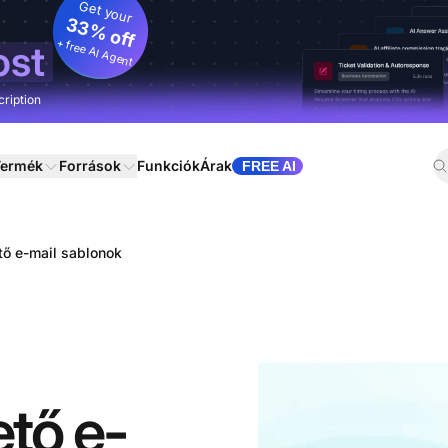
Get your
33% off
+ free AI Agent
ost
cription
ermék
Források
Funkciók
Árak
FREE AI
tő e-mail sablonok
ető e-