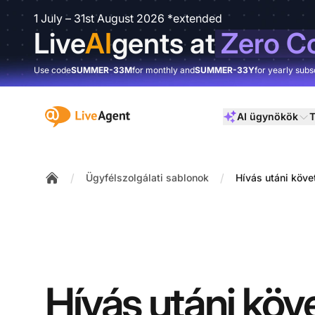
1 July – 31st August 2026 *extended
Live
AI
gents at
Zero C
Use code
SUMMER-33M
for monthly and
SUMMER-33Y
for yearly subs
:site.title
AI ügynökök
T
/
/
Ügyfélszolgálati sablonok
Hívás utáni köve
Home
Hívás utáni köv