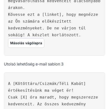
megvásárolhassa kedvenceit alacsonyabb
árakon.
Kövesse ezt a [linket], hogy megnézze
az Ön számára előkészített
kedvezményeket. De ne várjon túl
sokáig! A készlet korlátozott.
Másolás vágólapra
Utolsó lehetőség e-mail sablon 3
A [Kötöttáru/Csizmák/Téli Kabát]
értékesítésünk ma véget ér!
Csak [X] óra maradt, hogy megszerezze
kedvenceit. Az összes kedvezmény