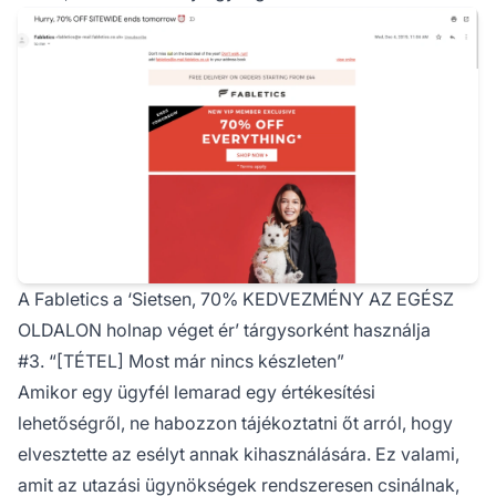
A Fabletics a ‘Sietsen, 70% KEDVEZMÉNY AZ EGÉSZ
OLDALON holnap véget ér’ tárgysorként használja
#3. “[TÉTEL] Most már nincs készleten”
Amikor egy ügyfél lemarad egy értékesítési
lehetőségről, ne habozzon tájékoztatni őt arról, hogy
elvesztette az esélyt annak kihasználására. Ez valami,
amit az utazási ügynökségek rendszeresen csinálnak,