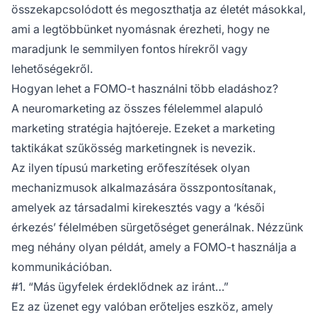
összekapcsolódott és megoszthatja az életét másokkal,
ami a legtöbbünket nyomásnak érezheti, hogy ne
maradjunk le semmilyen fontos hírekről vagy
lehetőségekről.
Hogyan lehet a FOMO-t használni több eladáshoz?
A neuromarketing az összes félelemmel alapuló
marketing stratégia hajtóereje. Ezeket a marketing
taktikákat szűkösség marketingnek is nevezik.
Az ilyen típusú marketing erőfeszítések olyan
mechanizmusok alkalmazására összpontosítanak,
amelyek az társadalmi kirekesztés vagy a ‘késői
érkezés’ félelmében sürgetőséget generálnak. Nézzünk
meg néhány olyan példát, amely a FOMO-t használja a
kommunikációban.
#1. “Más ügyfelek érdeklődnek az iránt…”
Ez az üzenet egy valóban erőteljes eszköz, amely