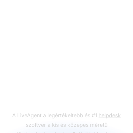
Készen áll arra, hogy
használatba vegye az
utolsó lehetőség e-mail
sablonokat?
A LiveAgent a legértékeltebb és #1
helpdesk
szoftver a kis és közepes méretű