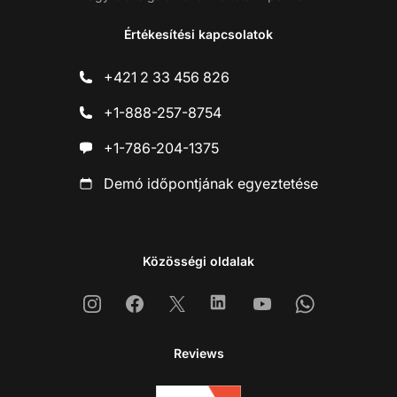
Értékesítési kapcsolatok
+421 2 33 456 826
+1-888-257-8754
+1-786-204-1375
Demó időpontjának egyeztetése
Közösségi oldalak
Instagram
Facebook
X
Linkedin
Youtube
Whatsapp
Reviews