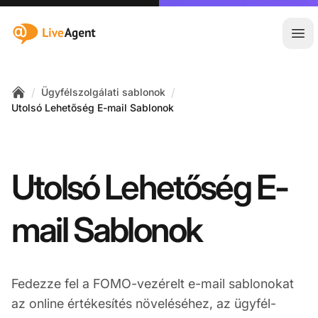
:site.title
Főm
/
/
Ügyfélszolgálati sablonok
Home
Utolsó Lehetőség E-mail Sablonok
Utolsó Lehetőség E-
mail Sablonok
Fedezze fel a FOMO-vezérelt e-mail sablonokat
az online értékesítés növeléséhez, az ügyfél-