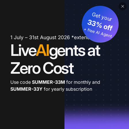
Get your
33% off
+ free AI Agent
1 July – 31st August 2026 *extended
Live
AI
gents at
Zero Cost
Use code
SUMMER-33M
for monthly and
SUMMER-33Y
for yearly subscription