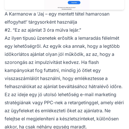
A Karmanow a ‘Jaj – egy mentett tétel hamarosan
elfogyhat!’ tárgysorként használja
#2. “Ez az ajánlat 3 óra múlva lejár.”
Az ilyen típusú üzenetek erősítik a lemaradás félelmét
egy lehetőségről. Az egyik oka annak, hogy a legtöbb
időkorlátos ajánlat olyan jól működik, az az, hogy a
szorongás az impulzivitást kedvez. Ha flash
kampányokat fog futtatni, mindig jó ötlet egy
visszaszámlálót használni, hogy emlékeztesse a
felhasználókat az ajánlat beváltásához hátralévő időre.
Ez az ideje egy jó utolsó lehetőség e-mail marketing
stratégiának vagy PPC-nek a retargetinggel, amely eléri
az ügyfeleket és emlékezteti őket az ajánlatra. Ne
felejtse el megjeleníteni a készletszinteket, különösen
akkor, ha csak néhány egység maradt.