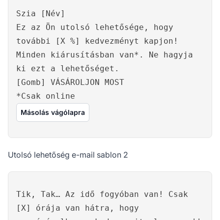
Szia [Név]
Ez az Ön utolsó lehetősége, hogy
további [X %] kedvezményt kapjon!
Minden kiárusításban van*. Ne hagyja
ki ezt a lehetőséget.
[Gomb] VÁSÁROLJON MOST
*Csak online
Másolás vágólapra
Utolsó lehetőség e-mail sablon 2
Tik, Tak… Az idő fogyóban van! Csak
[X] órája van hátra, hogy