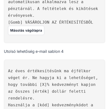
automatikusan alkalmazva lesz a
pénztárnál. A feltételek és kikötések
érvényesek.
[Gomb] VÁSÁROLJON AZ ÉRTÉKESÍTÉSBŐL
Másolás vágólapra
Utolsó lehetőség e-mail sablon 4
Az éves értékesítésünk ma éjfélkor
véget ér. Ne hagyja ki a lehetőséget,
hogy további [X]% kedvezményt kapjon
az összes [érték] dollár feletti
rendelésre.
Használja a [kód] kedvezménykódot a