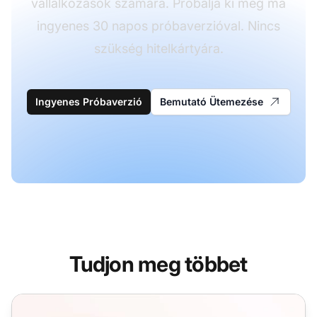
vállalkozások számára. Próbálja ki még ma
ingyenes 30 napos próbaverzióval. Nincs
szükség hitelkártyára.
Ingyenes Próbaverzió
Bemutató Ütemezése
Tudjon meg többet
Hírlevél feliratkozási e-mail sablonok