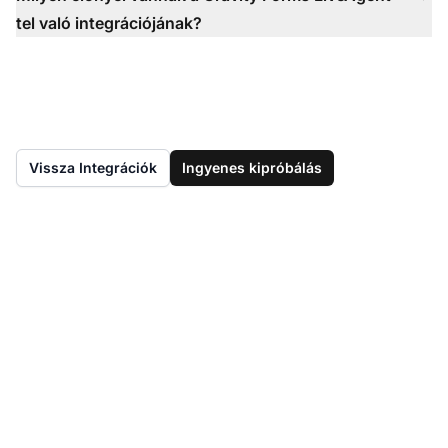
tel való integrációjának?
Vissza Integrációk
Ingyenes kipróbálás
Még nincs LiveAgent?