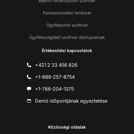
Bejövő hívóközponti szoftver
Panaszkezelési rendszer
Ügyfélportál szoftver
Ügyfélszolgálati szoftver startupoknak
Értékesítési kapcsolatok
+421 2 33 456 826
+1-888-257-8754
+1-786-204-1375
Demó időpontjának egyeztetése
Közösségi oldalak