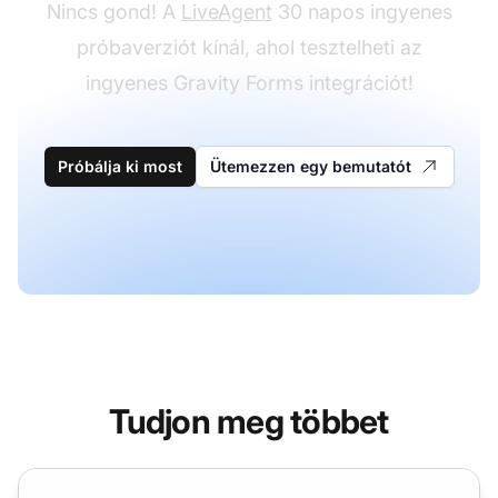
Nincs gond! A
LiveAgent
30 napos ingyenes
próbaverziót kínál, ahol tesztelheti az
ingyenes Gravity Forms integrációt!
Próbálja ki most
Ütemezzen egy bemutatót
Tudjon meg többet
Formidable Forms integráció