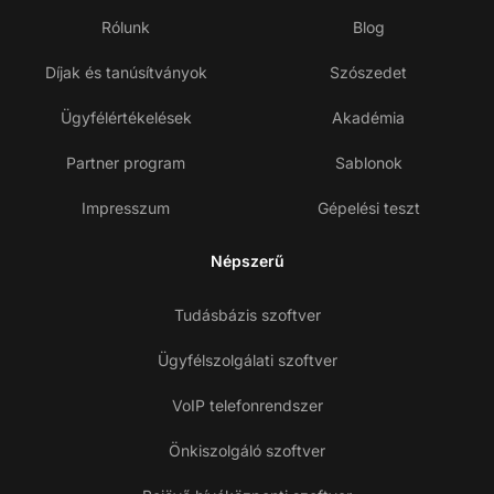
Rólunk
Blog
Díjak és tanúsítványok
Szószedet
Ügyfélértékelések
Akadémia
Partner program
Sablonok
Impresszum
Gépelési teszt
Népszerű
Tudásbázis szoftver
Ügyfélszolgálati szoftver
VoIP telefonrendszer
Önkiszolgáló szoftver