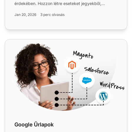
érdekében. Hozzon létre eseteket jegyekből,
kövesse nyomon az információ...
Jan 20, 2026
3 perc olvasás
Google Űrlapok
Google Űrlapok