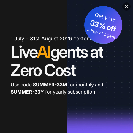
Get your
33% off
+ free AI Agent
1 July – 31st August 2026 *extended
Live
AI
gents at
Zero Cost
Use code
SUMMER-33M
for monthly and
SUMMER-33Y
for yearly subscription