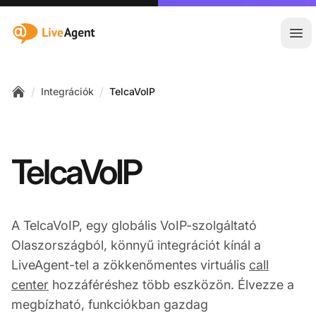
:site.title
Főm
/
/
Integrációk
TelcaVoIP
Home
TelcaVoIP
A TelcaVoIP, egy globális VoIP-szolgáltató
Olaszországból, könnyű integrációt kínál a
LiveAgent-tel a zökkenőmentes virtuális
call
center
hozzáféréshez több eszközön. Élvezze a
megbízható, funkciókban gazdag