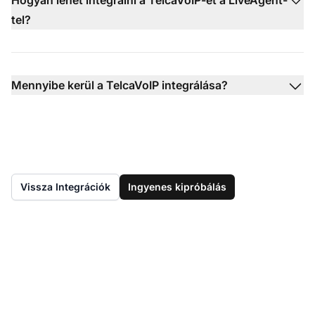
Hogyan lehet integrálni a TelcaVoIP-et a LiveAgent-
tel?
Mennyibe kerül a TelcaVoIP integrálása?
Vissza Integrációk
Ingyenes kipróbálás