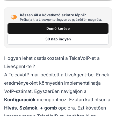
Készen áll a következő szintre lépni?
Próbálja ki a LiveAgentet ingyen és győződjön meg róla.
Demó kérése
30 nap ingyen
Hogyan lehet csatlakoztatni a TelcaVoIP-et a
LiveAgent-tel?
A TelcaVoIP már beépített a LiveAgent-be. Ennek
eredményeként könnyedén implementálhatja
VoIP-számát. Egyszerűen navigáljon a
Konfigurációk
menüponthoz. Ezután kattintson a
Hívás
,
Számok
,
+
gomb
opcióra. Ezt követően