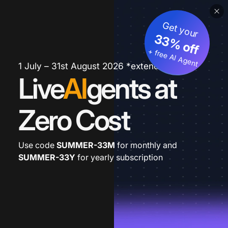
Get your
33% off
+ free AI Agent
1 July – 31st August 2026 *extended
Live
AI
gents at
Zero Cost
Use code
SUMMER-33M
for monthly and
SUMMER-33Y
for yearly subscription