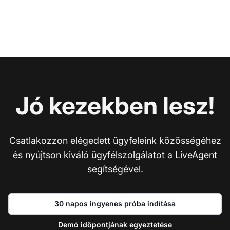
Jó kezekben lesz!
Csatlakozzon elégedett ügyfeleink közösségéhez
és nyújtson kiváló ügyfélszolgálatot a LiveAgent
segítségével.
30 napos ingyenes próba indítása
Demó időpontjának egyeztetése