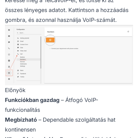
keresse meg a TelcaVoIP-et, és töltse ki az
összes lényeges adatot. Kattintson a hozzáadás
gombra, és azonnal használja VoIP-számát.
Előnyök
Funkciókban gazdag
– Átfogó VoIP-
funkcionalitás
Megbízható
– Dependable szolgáltatás hat
kontinensen