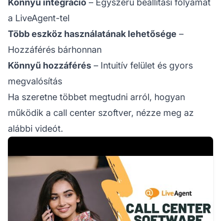
Könnyű integráció
– Egyszerű beállítási folyamat
a LiveAgent-tel
Több eszköz használatának lehetősége
–
Hozzáférés bárhonnan
Könnyű hozzáférés
– Intuitív felület és gyors
megvalósítás
Ha szeretne többet megtudni arról, hogyan
működik a call center szoftver, nézze meg az
alábbi videót.