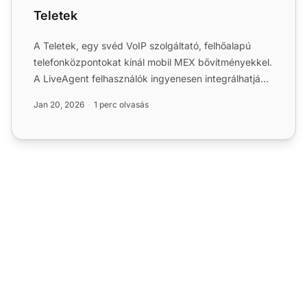
Teletek
A Teletek, egy svéd VoIP szolgáltató, felhőalapú
telefonközpontokat kínál mobil MEX bővítményekkel.
A LiveAgent felhasználók ingyenesen integrálhatják
a Teleeke...
Jan 20, 2026
1 perc olvasás