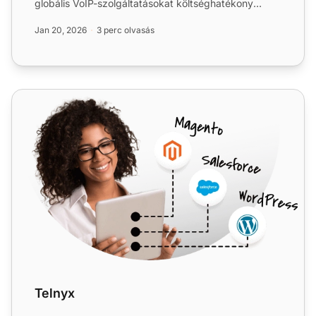
globális VoIP-szolgáltatásokat költséghatékony
megoldásokkal, világsze...
Jan 20, 2026
3 perc olvasás
Telnyx
Telnyx