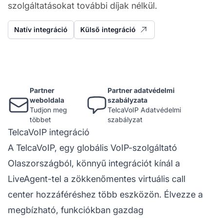
szolgáltatásokat további díjak nélkül.
Natív integráció
Külső integráció
Partner
Partner adatvédelmi
weboldala
szabályzata
Tudjon meg
TelcaVoIP Adatvédelmi
többet
szabályzat
TelcaVoIP integráció
A TelcaVoIP, egy globális VoIP-szolgáltató
Olaszországból, könnyű integrációt kínál a
LiveAgent-tel a zökkenőmentes virtuális call
center hozzáféréshez több eszközön. Élvezze a
megbízható, funkciókban gazdag