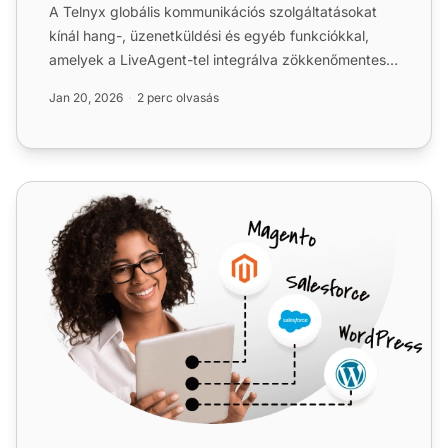
A Telnyx globális kommunikációs szolgáltatásokat
kínál hang-, üzenetküldési és egyéb funkciókkal,
amelyek a LiveAgent-tel integrálva zökkenőmentes
VoIP-képesség...
Jan 20, 2026
2 perc olvasás
Teletek