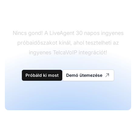
Még nincs LiveAgent?
Nincs gond! A LiveAgent 30 napos ingyenes
próbaidőszakot kínál, ahol tesztelheti az
ingyenes TelcaVoIP integrációt!
Próbáld ki most
Demó ütemezése