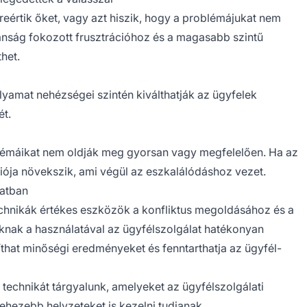
eértik őket, vagy azt hiszik, hogy a problémájukat nem
anság fokozott frusztrációhoz és a magasabb szintű
het.
olyamat nehézségei szintén kiválthatják az ügyfelek
ét.
lémáikat nem oldják meg gyorsan vagy megfelelően. Ha az
ciója növekszik, ami végül az eszkalálódáshoz vezet.
latban
chnikák értékes eszközök a konfliktus megoldásához és a
áknak a használatával az ügyfélszolgálat hatékonyan
íthat minőségi eredményeket és fenntarthatja az ügyfél-
technikát tárgyalunk, amelyeket az ügyfélszolgálati
ehezebb helyzeteket is kezelni tudjanak.