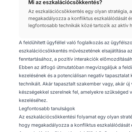
Mi az eszkalációcsökkentés?
Az eszkalációcsökkentés egy olyan stratégia, a
megakadályozza a konfliktus eszkalálódását é
legfontosabb technikák közé tartozik az aktív 
megőrzése és megoldások kínálása. Az eszkalál
kommunikációnak és a megoldatlan problémákna
A feldühített ügyféllel való foglalkozás az ügyféls
eszkalációcsökkentés művészetének elsajátítása a
fenntartásához, a pozitív interakciók előmozdításá
Ebben az átfogó útmutatóban megvizsgáljuk a feld
kezelésének és a potenciálisan negatív tapasztalat 
technikáit. Akár tapasztalt szakember vagy, akár új 
készségekkel szerelnek fel, amelyekre szükséged v
kezeléséhez.
Legfontosabb tanulságok
Az eszkalációcsökkentési folyamat egy olyan stratég
hogy megakadályozza a konfliktus eszkalálódását 