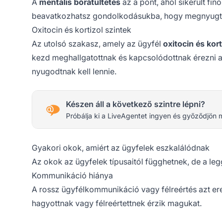
A
mentális bőrátültetés
az a pont, ahol sikerült fi
beavatkozhatsz gondolkodásukba, hogy megnyugtas
Oxitocin és kortizol szintek
Az utolsó szakasz, amely az ügyfél
oxitocin és kort
kezd meghallgatottnak és kapcsolódottnak érezni a
nyugodtnak kell lennie.
Készen áll a következő szintre lépni?
Próbálja ki a LiveAgentet ingyen és győződjön 
Gyakori okok, amiért az ügyfelek eszkalálódnak
Az okok az ügyfelek típusaitól függhetnek, de a l
Kommunikáció hiánya
A rossz ügyfélkommunikáció vagy félreértés azt er
hagyottnak vagy félreértettnek érzik magukat.