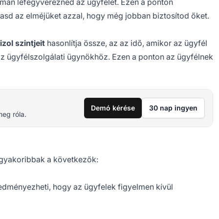
noman lefegyverezned az ügyfelet. Ezen a ponton
d az elméjüket azzal, hogy még jobban biztosítod őket.
izol szintjeit
hasonlítja össze, az az idő, amikor az ügyfél
z ügyfélszolgálati ügynökhöz. Ezen a ponton az ügyfélnek
Demó kérése
30 nap ingyen
meg róla.
eggyakoribbak a következők:
edményezheti, hogy az ügyfelek figyelmen kívül