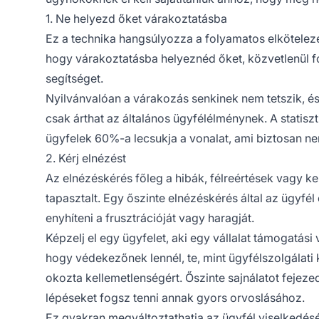
1. Ne helyezd őket várakoztatásba
Ez a technika hangsúlyozza a folyamatos elköteleze
hogy várakoztatásba helyeznéd őket, közvetlenül f
segítséget.
Nyilvánvalóan a várakozás senkinek nem tetszik, és
csak árthat az általános ügyfélélménynek. A statisz
ügyfelek 60%-a lecsukja a vonalat, ami biztosan n
2. Kérj elnézést
Az elnézéskérés főleg a hibák, félreértések vagy k
tapasztalt. Egy őszinte elnézéskérés által az ügyfél
enyhíteni a frusztrációját vagy haragját.
Képzelj el egy ügyfelet, aki egy vállalat támogatási 
hogy védekezőnek lennél, te, mint ügyfélszolgálati 
okozta kellemetlenségért. Őszinte sajnálatot fejezed 
lépéseket fogsz tenni annak gyors orvoslásához.
Ez gyakran megváltoztathatja az ügyfél viselkedés