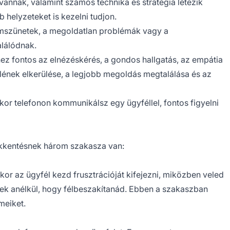
nnak, valamint számos technika és stratégia létezik
 helyzeteket is kezelni tudjon.
mszünetek, a megoldatlan problémák vagy a
alálódnak.
ez fontos az elnézéskérés, a gondos hallgatás, az empátia
lének elkerülése, a legjobb megoldás megtalálása és az
kor telefonon kommunikálsz egy ügyféllel, fontos figyelni
ökkentésnek három szakasza van:
or az ügyfél kezd frusztrációját kifejezni, miközben veled
ek anélkül, hogy félbeszakítanád. Ebben a szakaszban
meiket.