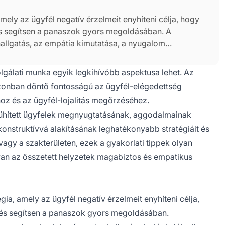
mely az ügyfél negatív érzelmeit enyhíteni célja, hogy
s segítsen a panaszok gyors megoldásában. A
hallgatás, az empátia kimutatása, a nyugalom
ódás gyakori kiváltó tényezőinek, például a rossz
k a megértése segíthet a feszültség enyhítésében.
zolgálati munka egyik legkihívóbb aspektusa lehet. Az
zonban döntő fontosságú az ügyfél-elégedettség
hoz és az ügyfél-lojalitás megőrzéséhez.
ühített ügyfelek megnyugtatásának, aggodalmainak
konstruktívvá alakításának leghatékonyabb stratégiáit és
vagy a szakterületen, ezek a gyakorlati tippek olyan
an az összetett helyzetek magabiztos és empatikus
ia, amely az ügyfél negatív érzelmeit enyhíteni célja,
és segítsen a panaszok gyors megoldásában.