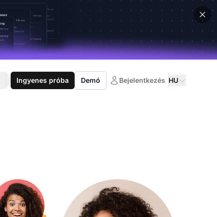
Ingyenes próba
Demó
Bejelentkezés
HU