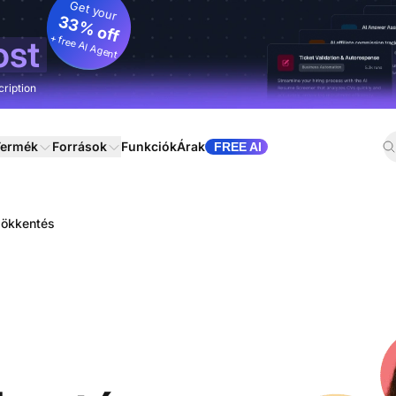
Get your
33% off
+ free AI Agent
ost
cription
ermék
Források
Funkciók
Árak
FREE AI
sökkentés