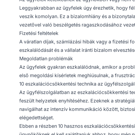
Leggyakrabban az ügyfelek úgy érezhetik, hogy félr
veszik komolyan. Ez a bizalomhiány és a bizonytal
vezetővel való beszélgetés ragaszkodásához vezet
Fizetési feltételek
A váratlan díjak, számlázási hibák vagy a fizetési f
eszkalálódását és a vállalat iránti bizalom elvesztés
Megoldatlan problémák
Az ügyfelek gyakran eszkalálódnak, amikor a prob
első megoldási kísérletek meghiúsulnak, a frusztrá
10 eszkalációcsökkentési technika az ügyfélszolgá
Az ügyfélszolgálatban az eszkalációcsökkentési te
feszült helyzetek enyhítéséhez. Ezeknek a stratégi
navigálhat az intenzív kommunikáció között, biztos
elégedettséget.
Ebben a részben 10 hasznos eszkalációcsökkentési 
ügynököknek el kell sajátítaniuk ahhoz, hogy még n