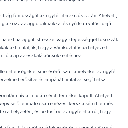
ttség fontosságát az ügyfélinterakciók során. Ahelyett,
oglalkozz az aggodalmaikkal és nyújtson valós idejű
 ha ezt haraggal, stresszel vagy idegességgel fokozzák,
tikák azt mutatják, hogy a várakoztatásba helyezett
em jó alap az eszkalációcsökkentéshez.
ellemetlenségek elismeréséről szól, amelyeket az ügyfél
 érzelmeit erősítve és empátiát mutatva, segíthetsz
vonalára hívja, miután sérült terméket kapott. Ahelyett,
képviselő, empatikusan elnézést kérsz a sérült termék
ki a helyzetért, és biztosítod az ügyfelet arról, hogy
ét a frusztrációból az értelmezés és az együttműködés