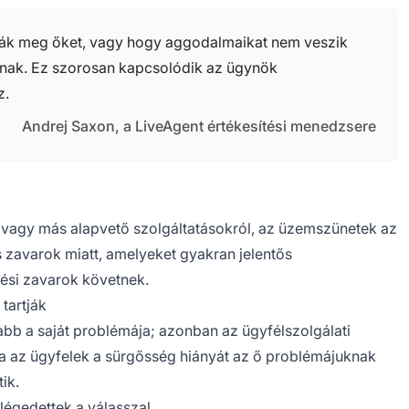
tják meg őket, vagy hogy aggodalmaikat nem veszik
nak. Ez szorosan kapcsolódik az ügynök
z.
Andrej Saxon, a LiveAgent értékesítési menedzsere
 vagy más alapvető szolgáltatásokról, az üzemszünetek az
 zavarok miatt, amelyeket gyakran jelentős
ési zavarok követnek.
tartják
b a saját problémája; azonban az ügyfélszolgálati
a az ügyfelek a sürgősség hiányát az ő problémájuknak
ik.
égedettek a válasszal