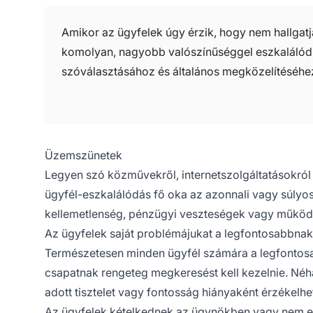
Amikor az ügyfelek úgy érzik, hogy nem hallga
komolyan, nagyobb valószínűséggel eszkalálód
szóválasztásához és általános megközelítéséhe
Üzemszünetek
Legyen szó közművekről, internetszolgáltatásokról
ügyfél-eszkalálódás fő oka az azonnali vagy súlyos
kellemetlenség, pénzügyi veszteségek vagy működ
Az ügyfelek saját problémájukat a legfontosabbnak 
Természetesen minden ügyfél számára a legfontosab
csapatnak rengeteg megkeresést kell kezelnie. Néh
adott tisztelet vagy fontosság hiányaként érzékelhet
Az ügyfelek kételkednek az ügynökben vagy nem el