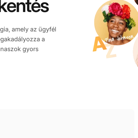
kentés
gia, amely az ügyfél
megakadályozza a
panaszok gyors