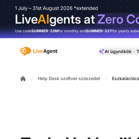
1 July – 31st August 2026 *extended
Live
AI
gents at
Zero C
Use code
SUMMER-33M
for monthly and
SUMMER-33Y
for yearly subs
:site.title
AI ügynökök
T
/
/
Help Desk szoftver szószedet
Eszkalációc
Home