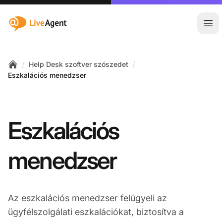
:site.title
Főm
/
/
Help Desk szoftver szószedet
Home
Eszkalációs menedzser
Eszkalációs
menedzser
Az eszkalációs menedzser felügyeli az
ügyfélszolgálati eszkalációkat, biztosítva a