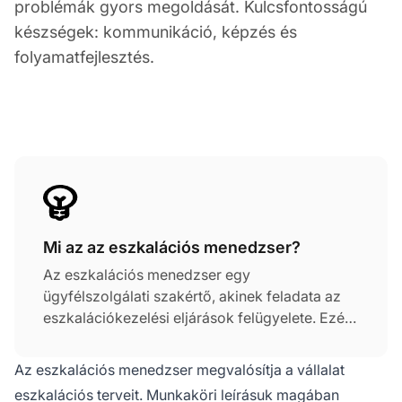
problémák gyors megoldását. Kulcsfontosságú
készségek: kommunikáció, képzés és
folyamatfejlesztés.
Mi az az eszkalációs menedzser?
Az eszkalációs menedzser egy
ügyfélszolgálati szakértő, akinek feladata az
eszkalációkezelési eljárások felügyelete. Ezért
tevékenységei az ügyfél-elégedettség
növelésére összpontosítanak az
Az eszkalációs menedzser megvalósítja a vállalat
ügyfélszolgálaton keresztül.
eszkalációs terveit. Munkaköri leírásuk magában