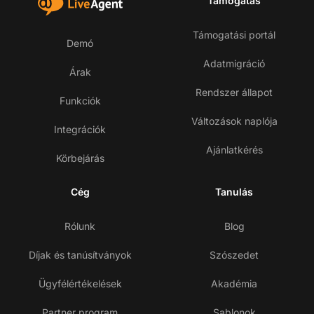
Támogatás
Támogatási portál
Demó
Adatmigráció
Árak
Rendszer állapot
Funkciók
Változások naplója
Integrációk
Ajánlatkérés
Körbejárás
Cég
Tanulás
Rólunk
Blog
Díjak és tanúsítványok
Szószedet
Ügyfélértékelések
Akadémia
Partner program
Sablonok