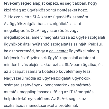
tevékenységed alapját képezi, és segít abban, hogy
kizárólag az ügyfélközpontú döntéseket hozz.
2. Hozzon létre SLA-kat az ügynökök számára
Az ügyfélszolgálatban a szolgáltatási szint
megállapodás (
SLA
) egy szerződés vagy
megállapodás, amely meghatározza az ügyfélszolgálati
ügynökök által nyújtandó szolgáltatás szintjét. Például,
ha azt szeretnéd, hogy a
call center
ügynökei mindig
kérjenek és rögzítsenek ügyfélkapcsolati adatokat
minden hívás elején, akkor ezt az SLA-ban rögzítsd, és
az a csapat számára kötelező követelmény lesz.
Nagyszerű módja az ügyfélszolgálati ügynökök
számára szabványok, benchmarkok és mérhető
mutatók megállapításának, főleg az IT-támogatás
helpdesk-környezetében. Az SLA-k segítik az
eszkalációs menedzsereket a problémák