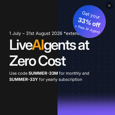
Get your
33% off
+ free AI Agent
1 July – 31st August 2026 *extended
Live
AI
gents at
Zero Cost
Use code
SUMMER-33M
for monthly and
SUMMER-33Y
for yearly subscription