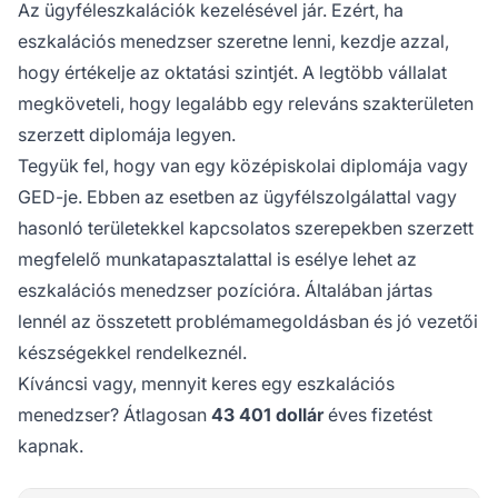
Az ügyféleszkalációk kezelésével jár. Ezért, ha
eszkalációs menedzser szeretne lenni, kezdje azzal,
hogy értékelje az oktatási szintjét. A legtöbb vállalat
megköveteli, hogy legalább egy releváns szakterületen
szerzett diplomája legyen.
Tegyük fel, hogy van egy középiskolai diplomája vagy
GED-je. Ebben az esetben az ügyfélszolgálattal vagy
hasonló területekkel kapcsolatos szerepekben szerzett
megfelelő munkatapasztalattal is esélye lehet az
eszkalációs menedzser pozícióra. Általában jártas
lennél az összetett problémamegoldásban és jó vezetői
készségekkel rendelkeznél.
Kíváncsi vagy, mennyit keres egy eszkalációs
menedzser? Átlagosan
43 401 dollár
éves fizetést
kapnak.