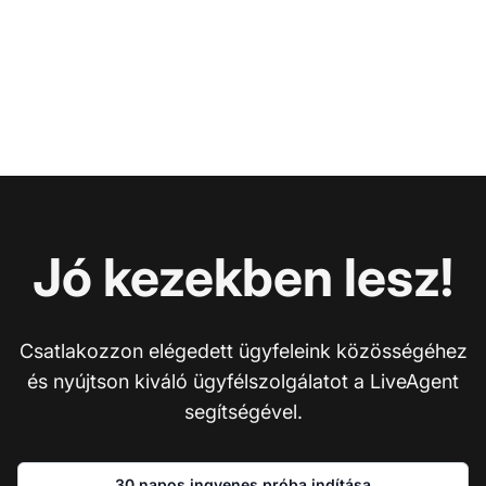
Jó kezekben lesz!
Csatlakozzon elégedett ügyfeleink közösségéhez
és nyújtson kiváló ügyfélszolgálatot a LiveAgent
segítségével.
30 napos ingyenes próba indítása