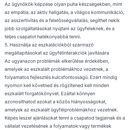
Az ügynökök képzése olyan puha készségekben, mint
az empátia, az aktív hallgatás, a világos kommunikáció,
az asszertivitás és a felelősségvállalás, segíthet nekik
jobb szolgáltatásokat nyújtani az ügyfeleknek, és a
teljes csapatot hatékonyabbá tenni.
5. Használja az eszkalációkból származó
megállapításokat az ügyfélinterakciók javítására
Az ugyanazon problémák elkerülése érdekében,
amelyek az eszkalált problémákhoz vezetnek, a
folyamatos fejlesztés kulcsfontosságú. Ezért mindig
nyomon kell követned és rögzítened kell minden
eszkalált forgatókönyvet. Ezáltal könnyen
azonosíthatod azokat a közös hiányosságokat,
amelyek az eszkalált ügyfélproblémákhoz vezetnek.
Képes leszel ajánlásokat tenni a csapatod tagjainak és a
vállalat vezetésének a folyamatok vagy termékek