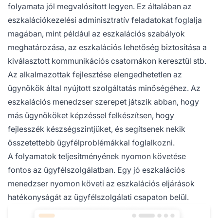
folyamata jól megvalósított legyen. Ez általában az
eszkalációkezelési adminisztratív feladatokat foglalja
magában, mint például az eszkalációs szabályok
meghatározása, az eszkalációs lehetőség biztosítása a
kiválasztott kommunikációs csatornákon keresztül stb.
Az alkalmazottak fejlesztése elengedhetetlen az
ügynökök által nyújtott szolgáltatás minőségéhez. Az
eszkalációs menedzser szerepet játszik abban, hogy
más ügynököket képzéssel felkészítsen, hogy
fejlesszék készségszintjüket, és segítsenek nekik
összetettebb ügyfélproblémákkal foglalkozni.
A folyamatok teljesítményének nyomon követése
fontos az ügyfélszolgálatban. Egy jó eszkalációs
menedzser nyomon követi az eszkalációs eljárások
hatékonyságát az ügyfélszolgálati csapaton belül.