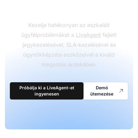
eszkalációját
Kezelje hatékonyan az eszkalált
ügyfélproblémákat a
LiveAgent
fejlett
jegykezelésével, SLA-kezelésével és
ügynökképzési eszközeivel a kiváló
megoldás érdekében.
Próbálja ki a LiveAgent-et
Demó
ingyenesen
ütemezése