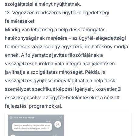
szolgáltatási élményt nyújthatnak.
13. Végezzen rendszeres ügyfél-elégedettségi
felméréseket
Mindig van lehetőség a help desk támogatás
hatékonyságának mérésére – az ügyfél-elégedettségi
felmérések végzése egy egyszerű, de hatékony módja
ennek. A folyamatos javítás filozófiájának a
visszajelzési hurokba való integrálása jelentősen
javíthatja a szolgáltatás minőségét. Például a
visszajelzés gyűjtése megvilágíthatja a help desk
személyzet specifikus képzési igényeit, közvetlenül
összekapcsolva az ügyfél-betekintéseket a célzott
fejlesztési programokkal.