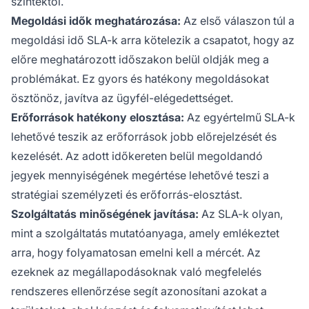
szintektől.
Megoldási idők meghatározása:
Az első válaszon túl a
megoldási idő SLA-k arra kötelezik a csapatot, hogy az
előre meghatározott időszakon belül oldják meg a
problémákat. Ez gyors és hatékony megoldásokat
ösztönöz, javítva az ügyfél-elégedettséget.
Erőforrások hatékony elosztása:
Az egyértelmű SLA-k
lehetővé teszik az erőforrások jobb előrejelzését és
kezelését. Az adott időkereten belül megoldandó
jegyek mennyiségének megértése lehetővé teszi a
stratégiai személyzeti és erőforrás-elosztást.
Szolgáltatás minőségének javítása:
Az SLA-k olyan,
mint a szolgáltatás mutatóanyaga, amely emlékeztet
arra, hogy folyamatosan emelni kell a mércét. Az
ezeknek az megállapodásoknak való megfelelés
rendszeres ellenőrzése segít azonosítani azokat a