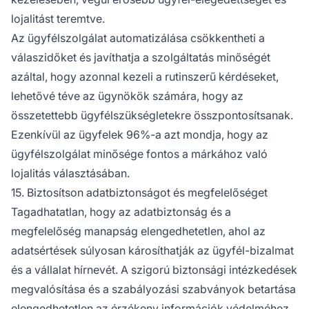
lojalitást teremtve.
Az ügyfélszolgálat automatizálása csökkentheti a
válaszidőket és javíthatja a szolgáltatás minőségét
azáltal, hogy azonnal kezeli a rutinszerű kérdéseket,
lehetővé téve az ügynökök számára, hogy az
összetettebb ügyfélszükségletekre összpontosítsanak.
Ezenkívül az ügyfelek 96%-a azt mondja, hogy az
ügyfélszolgálat minősége fontos a márkához való
lojalitás választásában.
15. Biztosítson adatbiztonságot és megfelelőséget
Tagadhatatlan, hogy az adatbiztonság és a
megfelelőség manapság elengedhetetlen, ahol az
adatsértések súlyosan károsíthatják az ügyfél-bizalmat
és a vállalat hírnevét. A szigorú biztonsági intézkedések
megvalósítása és a szabályozási szabványok betartása
elengedhetetlen az érzékeny információk védelméhez.