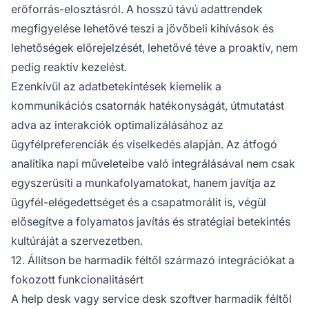
erőforrás-elosztásról. A hosszú távú adattrendek
megfigyelése lehetővé teszi a jövőbeli kihívások és
lehetőségek előrejelzését, lehetővé téve a proaktív, nem
pedig reaktív kezelést.
Ezenkívül az adatbetekintések kiemelik a
kommunikációs csatornák hatékonyságát, útmutatást
adva az interakciók optimalizálásához az
ügyfélpreferenciák és viselkedés alapján. Az átfogó
analitika napi műveleteibe való integrálásával nem csak
egyszerűsíti a munkafolyamatokat, hanem javítja az
ügyfél-elégedettséget és a csapatmorálit is, végül
elősegítve a folyamatos javítás és stratégiai betekintés
kultúráját a szervezetben.
12. Állítson be harmadik féltől származó integrációkat a
fokozott funkcionalitásért
A help desk vagy service desk szoftver harmadik féltől