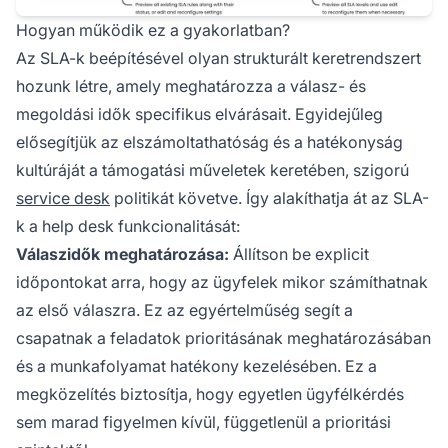
Hogyan működik ez a gyakorlatban?
Az SLA-k beépítésével olyan strukturált keretrendszert
hozunk létre, amely meghatározza a válasz- és
megoldási idők specifikus elvárásait. Egyidejűleg
elősegítjük az elszámoltathatóság és a hatékonyság
kultúráját a támogatási műveletek keretében, szigorú
service desk
politikát követve. Így alakíthatja át az SLA-
k a help desk funkcionalitását:
Válaszidők meghatározása:
Állítson be explicit
időpontokat arra, hogy az ügyfelek mikor számíthatnak
az első válaszra. Ez az egyértelműség segít a
csapatnak a feladatok prioritásának meghatározásában
és a munkafolyamat hatékony kezelésében. Ez a
megközelítés biztosítja, hogy egyetlen ügyfélkérdés
sem marad figyelmen kívül, függetlenül a prioritási