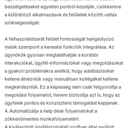
beszélgetéseket egyetlen pontról kezeljék, csökkentve
a különböző alkalmazások és felületek közötti váltás
szükségességét.
A felhasználóbarát felület fontosságát hangsúlyozó
másik szempont a keresési funkciók integrálása. Az
ügynökök gyorsan megtalálhatják a korábbi
interakciókat, ügyfél-információkat vagy megoldásokat
a gyakori problémákra anélkül, hogy adatbázisokat
kellene átnézniük vagy manuálisan kollégákat kellene
megkérdezniük. Ez a képesség nem csak felgyorsítja a
megoldási folyamatot, hanem biztosítja azt is, hogy az
ügyfelek pontos és konzisztens támogatást kapjanak.
4. Automatizálja a help desk folyamatokat a
zökkenőmentes munkafolyamatért
A kiválasztott ügyfélszolgálati szoftver által nyújtott