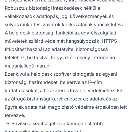
Robusztus biztonsági intézkedések nélkül a
vállalkozások adatlopás, jogi következmények és
súlyos működési zavarok kockázatának vannak kitéve.
A help desk biztonsági funkciói az ügyfélszolgálati
műveletek szilárd védelmét hangsúlyozzák. HTTPS
titkosítást használ az adatátvitel biztonságossá
tételéhez, biztosítva, hogy az érzékeny információ
magánjellegű marad.
Ezenkívül a help desk szoftver támogatja az egyéni
biztonsági házirendeket, beleértve az IP-cím
korlátozásokat, a hozzáférés további védelméhez. Ez
az átfogó biztonsági keretrendszer az adatok és az
ügyfelek adatainak megbízható védelme érdekében lett
tervezve.
16. Bővítse a segítséget és a támogatást több
kommunikációs csatornán keresztül