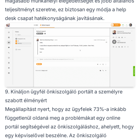
magasabb munkahelyi elégedettséget és jobb általános
teljesítményt szeretne, ez biztosan egy módja a help
desk csapat hatékonyságának javításának.
9. Kínáljon ügyfél önkiszolgáló portált a személyre
szabott élményért
Megállapítást nyert, hogy az ügyfelek 73%-a inkább
függetlenül oldaná meg a problémákat egy online
portál segítségével az önkiszolgáláshoz, ahelyett, hogy
egy képviselővel beszélne. Az önkiszolgáló