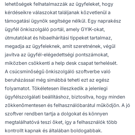
lehetőségek felhatalmazzák az ügyfeleket, hogy
kérdéseikre válaszokat találjanak közvetlenül a
támogatási ügynök segítsége nélkül. Egy naprakész
ügyfél önkiszolgáló portál, amely GYIK-okat,
útmutatókat és hibaelhárítási tippeket tartalmaz,
megadja az ügyfeleknek, amit szeretnének, végül
javítva az ügyfél-elégedettségi pontszámokat,
miközben csökkenti a help desk csapat terhelését.
A csúcsminőségű önkiszolgáló szoftverbe való
beruházással még simábbá teheti ezt az egész
folyamatot. Tökéletesen illeszkedik a jelenlegi
ügyfélszolgálati beállításhoz, biztosítva, hogy minden
zökkenőmentesen és felhasználóbarátul működjön. A jó
szoftver rendben tartja a dolgokat és könnyen
megtalálhatóvá teszi őket, így a felhasználók több
kontrollt kapnak és általában boldogabbak.