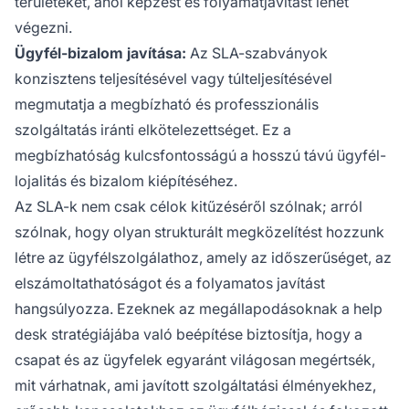
területeket, ahol képzést és folyamatjavítást lehet
végezni.
Ügyfél-bizalom javítása:
Az SLA-szabványok
konzisztens teljesítésével vagy túlteljesítésével
megmutatja a megbízható és professzionális
szolgáltatás iránti elkötelezettséget. Ez a
megbízhatóság kulcsfontosságú a hosszú távú ügyfél-
lojalitás és bizalom kiépítéséhez.
Az SLA-k nem csak célok kitűzéséről szólnak; arról
szólnak, hogy olyan strukturált megközelítést hozzunk
létre az ügyfélszolgálathoz, amely az időszerűséget, az
elszámoltathatóságot és a folyamatos javítást
hangsúlyozza. Ezeknek az megállapodásoknak a help
desk stratégiájába való beépítése biztosítja, hogy a
csapat és az ügyfelek egyaránt világosan megértsék,
mit várhatnak, ami javított szolgáltatási élményekhez,