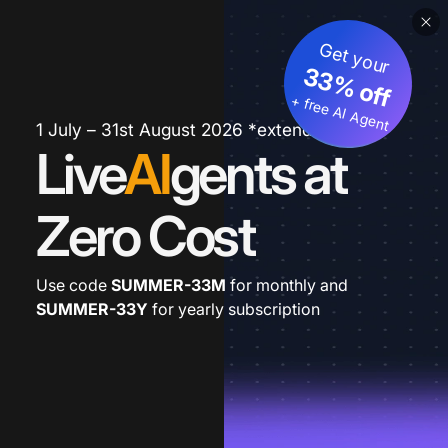
Get your
33% off
+ free AI Agent
1 July – 31st August 2026 *extended
Live
AI
gents at
Zero Cost
Use code
SUMMER-33M
for monthly and
SUMMER-33Y
for yearly subscription