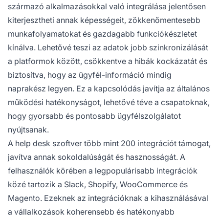
származó alkalmazásokkal való integrálása jelentősen
kiterjesztheti annak képességeit, zökkenőmentesebb
munkafolyamatokat és gazdagabb funkciókészletet
kínálva. Lehetővé teszi az adatok jobb szinkronizálását
a platformok között, csökkentve a hibák kockázatát és
biztosítva, hogy az ügyfél-információ mindig
naprakész legyen. Ez a kapcsolódás javítja az általános
működési hatékonyságot, lehetővé téve a csapatoknak,
hogy gyorsabb és pontosabb ügyfélszolgálatot
nyújtsanak.
A help desk szoftver több mint 200 integrációt támogat,
javítva annak sokoldalúságát és hasznosságát. A
felhasználók körében a legpopulárisabb integrációk
közé tartozik a Slack, Shopify, WooCommerce és
Magento. Ezeknek az integrációknak a kihasználásával
a vállalkozások koherensebb és hatékonyabb