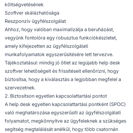
költségvetésének
Szoftver skálázhatósága
Reszponzív ügyfélszolgálat
Ahhoz, hogy valóban maximalizálja a beruházást,
vegyünk fontolóra egy robusztus funkciókészletet,
amely kifejezetten az ügyfélszolgálati
munkafolyamatok egyszerűsítésére lett tervezve.
Tájékoztatásul: mindig jó ötlet az legújabb help desk
szoftver lehetőségeit és frissítéseit ellenőrizni, hogy
biztosítsa, hogy a kiválasztás a legjobban megfelel a
szervezetnek.
2. Biztosítson egyetlen kapcsolattartási pontot
A help desk egyetlen kapcsolattartási pontként (SPOC)
való meghatározása egyszerűsíti az ügyfélszolgálati
folyamatot, megkönnyítve az ügyfeleknek a szükséges
segítség megtalálását anélkül, hogy több csatornán