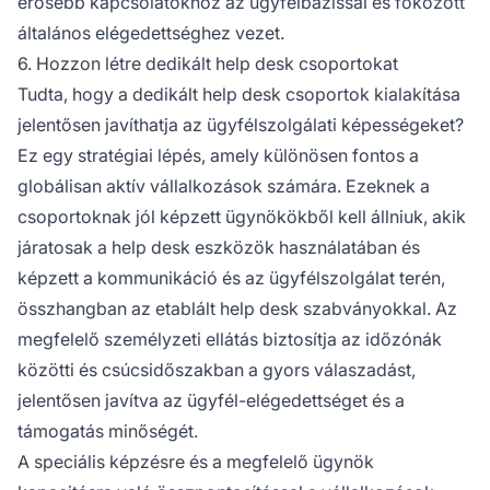
erősebb kapcsolatokhoz az ügyfélbázissal és fokozott
általános elégedettséghez vezet.
6. Hozzon létre dedikált help desk csoportokat
Tudta, hogy a dedikált help desk csoportok kialakítása
jelentősen javíthatja az ügyfélszolgálati képességeket?
Ez egy stratégiai lépés, amely különösen fontos a
globálisan aktív vállalkozások számára. Ezeknek a
csoportoknak jól képzett ügynökökből kell állniuk, akik
járatosak a help desk eszközök használatában és
képzett a kommunikáció és az ügyfélszolgálat terén,
összhangban az etablált help desk szabványokkal. Az
megfelelő személyzeti ellátás biztosítja az időzónák
közötti és csúcsidőszakban a gyors válaszadást,
jelentősen javítva az ügyfél-elégedettséget és a
támogatás minőségét.
A speciális képzésre és a megfelelő ügynök