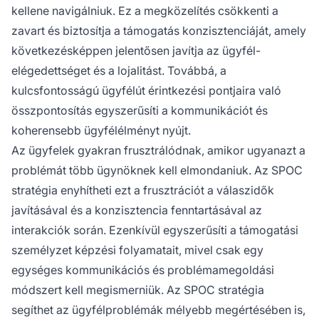
kellene navigálniuk. Ez a megközelítés csökkenti a
zavart és biztosítja a támogatás konzisztenciáját, amely
következésképpen jelentősen javítja az ügyfél-
elégedettséget és a lojalitást. Továbbá, a
kulcsfontosságú ügyfélút érintkezési pontjaira való
összpontosítás egyszerűsíti a kommunikációt és
koherensebb ügyfélélményt nyújt.
Az ügyfelek gyakran frusztrálódnak, amikor ugyanazt a
problémát több ügynöknek kell elmondaniuk. Az SPOC
stratégia enyhítheti ezt a frusztrációt a válaszidők
javításával és a konzisztencia fenntartásával az
interakciók során. Ezenkívül egyszerűsíti a támogatási
személyzet képzési folyamatait, mivel csak egy
egységes kommunikációs és problémamegoldási
módszert kell megismerniük. Az SPOC stratégia
segíthet az ügyfélproblémák mélyebb megértésében is,