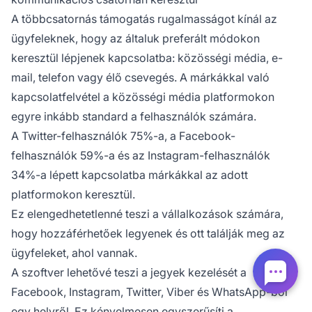
A többcsatornás támogatás rugalmasságot kínál az
ügyfeleknek, hogy az általuk preferált módokon
keresztül lépjenek kapcsolatba: közösségi média, e-
mail, telefon vagy élő csevegés. A márkákkal való
kapcsolatfelvétel a közösségi média platformokon
egyre inkább standard a felhasználók számára.
A Twitter-felhasználók 75%-a, a Facebook-
felhasználók 59%-a és az Instagram-felhasználók
34%-a lépett kapcsolatba márkákkal az adott
platformokon keresztül.
Ez elengedhetetlenné teszi a vállalkozások számára,
hogy hozzáférhetőek legyenek és ott találják meg az
ügyfeleket, ahol vannak.
A szoftver lehetővé teszi a jegyek kezelését a
Facebook, Instagram, Twitter, Viber és WhatsApp-ból
egy helyről. Ez kényelmesen egyszerűsíti a