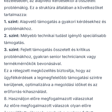
kezelésében, az alapvető kérdésektől a összetett
problémákig. Ez a struktúra általában a következőket
tartalmazza:
1. szint:
Alapvető támogatás a gyakori kérdésekhez és
problémákhoz.
2. szint:
Mélyebb technikai tudást igénylő speciálisabb
támogatás.
3. szint:
Fejlett támogatás összetett és kritikus
problémákhoz, gyakran senior technicianok vagy
termékmérnökök bevonásával.
Ez a rétegzett megközelítés biztosítja, hogy az
ügyfélkérdések a legmegfelelőbb támogatási szintre
kerüljenek, optimalizálva a megoldási időket és az
erőforrás-kihasználást.
8. Használjon előre megfogalmazott válaszokat
Az előre megfogalmazott válaszok olyan előre