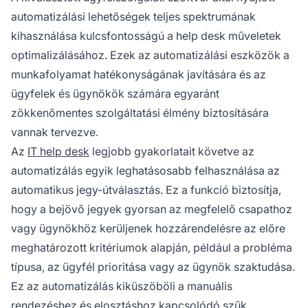
automatizálási lehetőségek teljes spektrumának
kihasználása kulcsfontosságú a help desk műveletek
optimalizálásához. Ezek az automatizálási eszközök a
munkafolyamat hatékonyságának javítására és az
ügyfelek és ügynökök számára egyaránt
zökkenőmentes szolgáltatási élmény biztosítására
vannak tervezve.
Az
IT help desk
legjobb gyakorlatait követve az
automatizálás egyik leghatásosabb felhasználása az
automatikus jegy-útválasztás. Ez a funkció biztosítja,
hogy a bejövő jegyek gyorsan az megfelelő csapathoz
vagy ügynökhöz kerüljenek hozzárendelésre az előre
meghatározott kritériumok alapján, például a probléma
típusa, az ügyfél prioritása vagy az ügynök szaktudása.
Ez az automatizálás kiküszöböli a manuális
rendezéshez és elosztáshoz kapcsolódó szűk