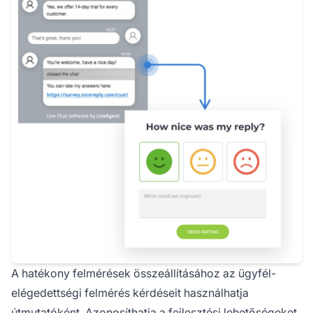
A hatékony felmérések összeállításához az ügyfél-
elégedettségi felmérés kérdéseit használhatja
útmutatóként. Azonosíthatja a fejlesztési lehetőségeket,