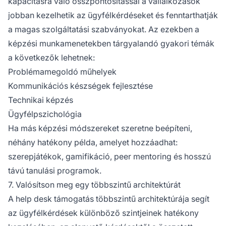
kapacitásra való összpontosítással a vállalkozások
jobban kezelhetik az ügyfélkérdéseket és fenntarthatják
a magas szolgáltatási szabványokat. Az ezekben a
képzési munkamenetekben tárgyalandó gyakori témák
a következők lehetnek:
Problémamegoldó műhelyek
Kommunikációs készségek fejlesztése
Technikai képzés
Ügyfélpszichológia
Ha más képzési módszereket szeretne beépíteni,
néhány hatékony példa, amelyet hozzáadhat:
szerepjátékok, gamifikáció, peer mentoring és hosszú
távú tanulási programok.
7. Valósítson meg egy többszintű architektúrát
A help desk támogatás többszintű architektúrája segít
az ügyfélkérdések különböző szintjeinek hatékony