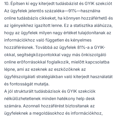
10. Építsen ki egy kiterjedt tudásbázist és GYIK szekciót
Az ügyfelek jelentős százaléka—91%—használna
online tudásbázis cikkeket, ha könnyen hozzáférhető és
az igényeikhez igazított lenne. Ez a statisztika aláhúzza,
hogy az ügyfelek milyen nagy értéket tulajdonítanak az
információkhoz való független és kényelmes
hozzáférésnek. Továbbá az ügyfelek 81%-a a GYIK-
okkal, segítségközpontokkal vagy más önkiszolgáló
online erőforrásokkal foglalkozik, mielőtt kapcsolatba
lépne, ami az ezeknek az eszközöknek az
ügyfélszolgálati stratégiákban való kiterjedt használatát
és fontosságát mutatja.
A jól strukturált tudásbázisok és GYIK szekciók
nélkülözhetetlenek minden hatékony help desk
számára. Azonnali hozzáférést biztosítanak az
ügyfeleknek a megoldásokhoz és információkhoz,