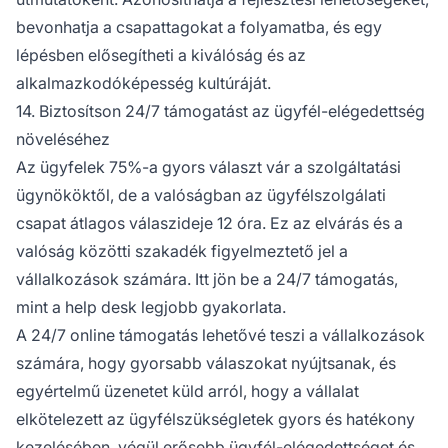
bevonhatja a csapattagokat a folyamatba, és egy
lépésben elősegítheti a kiválóság és az
alkalmazkodóképesség kultúráját.
14. Biztosítson 24/7 támogatást az ügyfél-elégedettség
növeléséhez
Az ügyfelek 75%-a gyors választ vár a szolgáltatási
ügynököktől, de a valóságban az ügyfélszolgálati
csapat átlagos válaszideje 12 óra. Ez az elvárás és a
valóság közötti szakadék figyelmeztető jel a
vállalkozások számára. Itt jön be a 24/7 támogatás,
mint a help desk legjobb gyakorlata.
A 24/7 online támogatás lehetővé teszi a vállalkozások
számára, hogy gyorsabb válaszokat nyújtsanak, és
egyértelmű üzenetet küld arról, hogy a vállalat
elkötelezett az ügyfélszükségletek gyors és hatékony
kezelésében, végül erősebb ügyfél-elégedettséget és