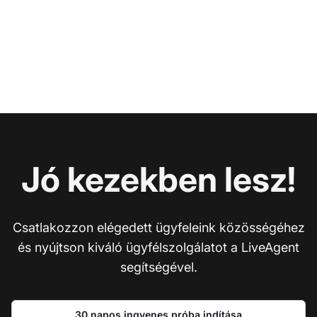
Jó kezekben lesz!
Csatlakozzon elégedett ügyfeleink közösségéhez
és nyújtson kiváló ügyfélszolgálatot a LiveAgent
segítségével.
30 napos ingyenes próba indítása