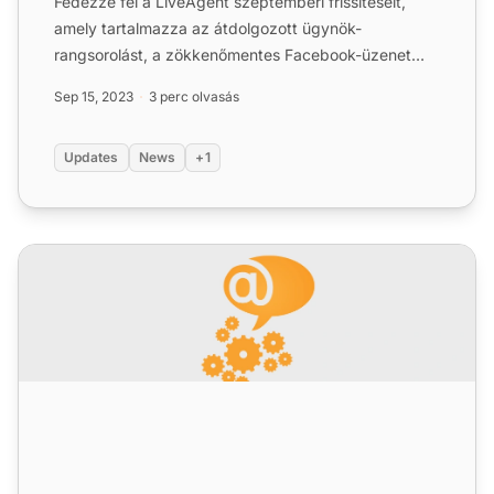
Fedezze fel a LiveAgent szeptemberi frissítéseit,
amely tartalmazza az átdolgozott ügynök-
rangsorolást, a zökkenőmentes Facebook-üzenet
integrációt, a sima ford...
Sep 15, 2023
3 perc olvasás
Updates
News
+1
LiveAgent 5.25 – Új funkciók, fejlesztések és fontos javítá