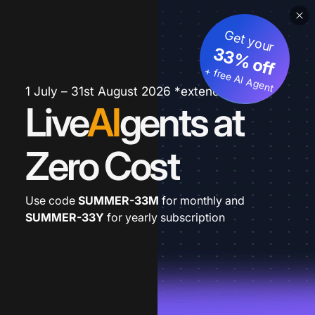
Get your
33% off
+ free AI Agent
1 July – 31st August 2026 *extended
Live
AI
gents at
Zero Cost
Use code
SUMMER-33M
for monthly and
SUMMER-33Y
for yearly subscription