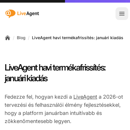
:site.title
Főm
/
/
Blog
LiveAgent havi termékafrissítés: januári kiadás
Home
LiveAgent havi termékafrissítés:
januári kiadás
Fedezze fel, hogyan kezdi a
LiveAgent
a 2026-ot
tervezési és felhasználói élmény fejlesztésekkel,
hogy a platform januárban intuitívabb és
zökkenőmentesebb legyen.