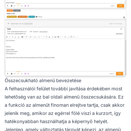
Összecsukható almenü bevezetése
A felhasználói felület további javítása érdekében most
lehetőség van az bal oldali almenü összecsukására. Ez
a funkció az almenüt finoman elrejtve tartja, csak akkor
jelenik meg, amikor az egérrel fölé viszi a kurzort, így
hatékonyabban használhatja a képernyő helyét.
Jelenleg, amely változtatás tárgyát képezi, az almenü