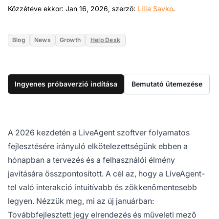
Jan 16, 2026
Közzétéve ekkor: Jan 16, 2026, szerző:
Lilia Savko
.
Blog
News
Growth
Help Desk
Ingyenes próbaverzió indítása
Bemutató ütemezése
A 2026 kezdetén a LiveAgent szoftver folyamatos
fejlesztésére irányuló elkötelezettségünk ebben a
hónapban a tervezés és a felhasználói élmény
javítására összpontosított. A cél az, hogy a LiveAgent-
tel való interakció intuitívabb és zökkenőmentesebb
legyen. Nézzük meg, mi az új januárban:
Továbbfejlesztett jegy elrendezés és műveleti mező