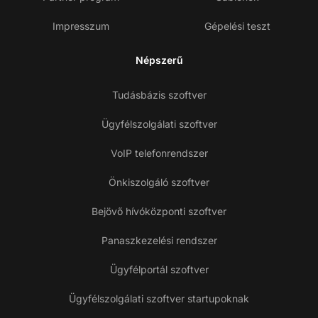
Impresszum
Gépelési teszt
Népszerű
Tudásbázis szoftver
Ügyfélszolgálati szoftver
VoIP telefonrendszer
Önkiszolgáló szoftver
Bejövő hívóközponti szoftver
Panaszkezelési rendszer
Ügyfélportál szoftver
Ügyfélszolgálati szoftver startupoknak