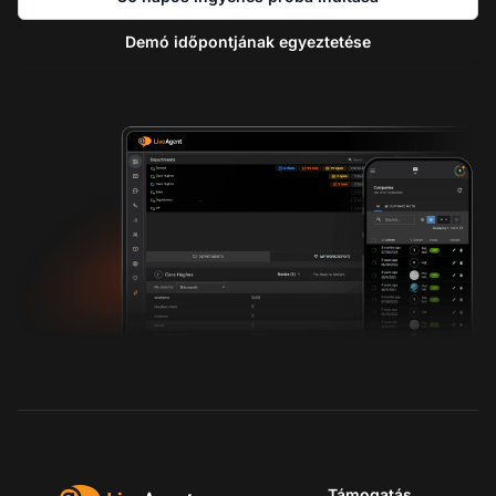
Demó időpontjának egyeztetése
Támogatás