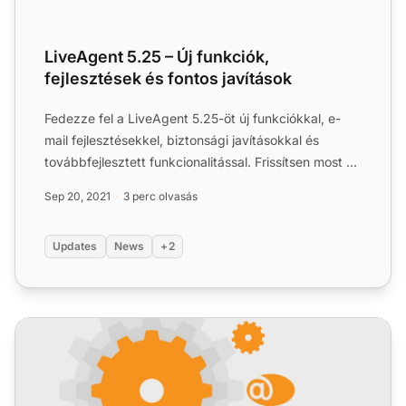
LiveAgent 5.25 – Új funkciók,
fejlesztések és fontos javítások
Fedezze fel a LiveAgent 5.25-öt új funkciókkal, e-
mail fejlesztésekkel, biztonsági javításokkal és
továbbfejlesztett funkcionalitással. Frissítsen most a
jobb é...
Sep 20, 2021
3 perc olvasás
Updates
News
+2
LiveAgent 5.33 – Fontos felhasználói felület fejlesztések és