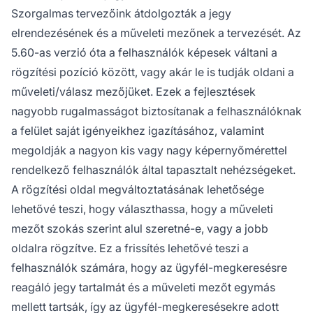
Szorgalmas tervezőink átdolgozták a jegy
elrendezésének és a műveleti mezőnek a tervezését. Az
5.60-as verzió óta a felhasználók képesek váltani a
rögzítési pozíció között, vagy akár le is tudják oldani a
műveleti/válasz mezőjüket. Ezek a fejlesztések
nagyobb rugalmasságot biztosítanak a felhasználóknak
a felület saját igényeikhez igazításához, valamint
megoldják a nagyon kis vagy nagy képernyőmérettel
rendelkező felhasználók által tapasztalt nehézségeket.
A rögzítési oldal megváltoztatásának lehetősége
lehetővé teszi, hogy választhassa, hogy a műveleti
mezőt szokás szerint alul szeretné-e, vagy a jobb
oldalra rögzítve. Ez a frissítés lehetővé teszi a
felhasználók számára, hogy az ügyfél-megkeresésre
reagáló jegy tartalmát és a műveleti mezőt egymás
mellett tartsák, így az ügyfél-megkeresésekre adott