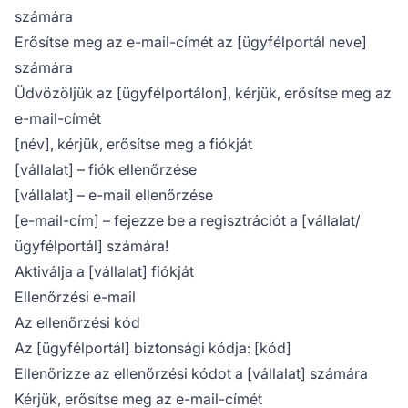
számára
Erősítse meg az e-mail-címét az [ügyfélportál neve]
számára
Üdvözöljük az [ügyfélportálon], kérjük, erősítse meg az
e-mail-címét
[név], kérjük, erősítse meg a fiókját
[vállalat] – fiók ellenőrzése
[vállalat] – e-mail ellenőrzése
[e-mail-cím] – fejezze be a regisztrációt a [vállalat/
ügyfélportál] számára!
Aktiválja a [vállalat] fiókját
Ellenőrzési e-mail
Az ellenőrzési kód
Az [ügyfélportál] biztonsági kódja: [kód]
Ellenőrizze az ellenőrzési kódot a [vállalat] számára
Kérjük, erősítse meg az e-mail-címét