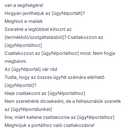
van a segítségére!
Hogyan javíthatjuk az [ügyfélportált]?
Meghívó e-mailek
Szeretné a legtöbbet kihozni az
[termékből/szolgáltatásból]? Csatlakozzon az
[ügyfélportálhoz]
Csatlakozzon az [ügyfélportálhoz] most. Nem fogja
megbánni.
Az [ügyfélportál] vár rád
Tudta, hogy az összes ügyfél számára elérhető
[ügyfélportál]?
Ideje csatlakozni az [ügyfélportálhoz]
Nem szeretnénk dicsekedni, de a felhasználók szeretik
az [ügyfélportálunkat]
Íme, miért kellene csatlakoznia az [ügyfélportálhoz]
Meghívjuk a portálhoz való csatlakozásra!