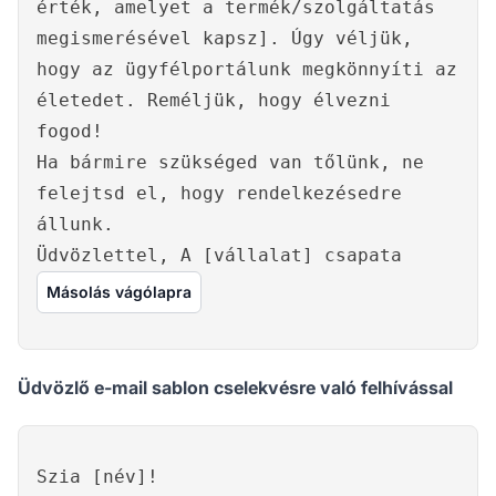
érték, amelyet a termék/szolgáltatás
megismerésével kapsz]. Úgy véljük,
hogy az ügyfélportálunk megkönnyíti az
életedet. Reméljük, hogy élvezni
fogod!
Ha bármire szükséged van tőlünk, ne
felejtsd el, hogy rendelkezésedre
állunk.
Üdvözlettel, A [vállalat] csapata
Másolás vágólapra
Üdvözlő e-mail sablon cselekvésre való felhívással
Szia [név]!