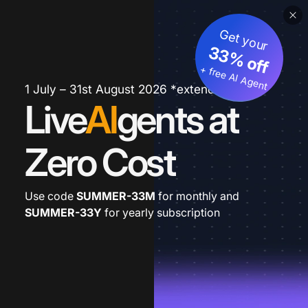
Get your
33% off
+ free AI Agent
1 July – 31st August 2026 *extended
Live
AI
gents at
Zero Cost
Use code
SUMMER-33M
for monthly and
SUMMER-33Y
for yearly subscription