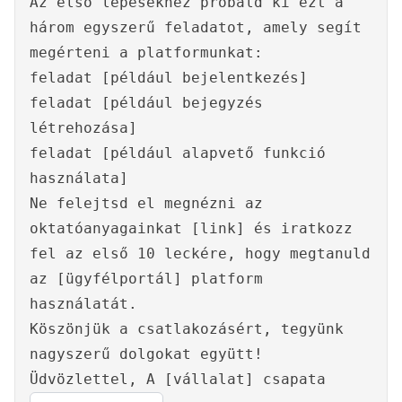
Az első lépésekhez próbáld ki ezt a
három egyszerű feladatot, amely segít
megérteni a platformunkat:
feladat [például bejelentkezés]
feladat [például bejegyzés
létrehozása]
feladat [például alapvető funkció
használata]
Ne felejtsd el megnézni az
oktatóanyagainkat [link] és iratkozz
fel az első 10 leckére, hogy megtanuld
az [ügyfélportál] platform
használatát.
Köszönjük a csatlakozásért, tegyünk
nagyszerű dolgokat együtt!
Üdvözlettel, A [vállalat] csapata