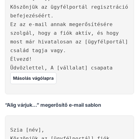
Köszönjük az ügyfélportál regisztráció
befejezéséért.
Ez az e-mail annak megerősítésére
szolgál, hogy a fiók aktív, és hogy
most már hivatalosan az [ügyfélportál]
család tagja vagy.
Élvezd!
Üdvözlettel, A [vállalat] csapata
Másolás vágólapra
“Alig várjuk…” megerősítő e-mail sablon
Szia [név],
Köszönjük az [ügyfélportál] fiók