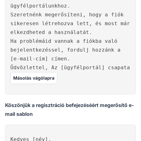
ügyfélportálunkhoz.
Szeretnénk megerősíteni, hogy a fiók
sikeresen létrehozva lett, és most már
elkezdheted a használatát.
Ha problémáid vannak a fiókba való
bejelentkezéssel, fordulj hozzánk a
[e-mail-cím] címen.
Üdvözlettel, Az [ügyfélportál] csapata
Másolás vágólapra
Köszönjük a regisztráció befejezéséért megerősítő e-
mail sablon
Kedves [név],