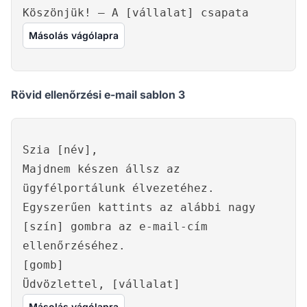
Köszönjük! – A [vállalat] csapata
Másolás vágólapra
Rövid ellenőrzési e-mail sablon 3
Szia [név],
Majdnem készen állsz az
ügyfélportálunk élvezetéhez.
Egyszerűen kattints az alábbi nagy
[szín] gombra az e-mail-cím
ellenőrzéséhez.
[gomb]
Üdvözlettel, [vállalat]
Másolás vágólapra