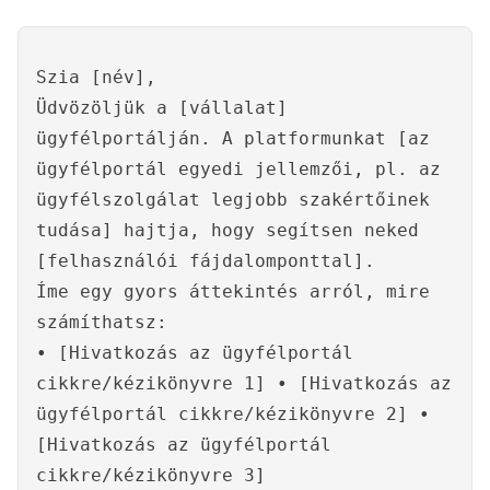
Szia [név],
Üdvözöljük a [vállalat]
ügyfélportálján. A platformunkat [az
ügyfélportál egyedi jellemzői, pl. az
ügyfélszolgálat legjobb szakértőinek
tudása] hajtja, hogy segítsen neked
[felhasználói fájdalomponttal].
Íme egy gyors áttekintés arról, mire
számíthatsz:
• [Hivatkozás az ügyfélportál
cikkre/kézikönyvre 1] • [Hivatkozás az
ügyfélportál cikkre/kézikönyvre 2] •
[Hivatkozás az ügyfélportál
cikkre/kézikönyvre 3]