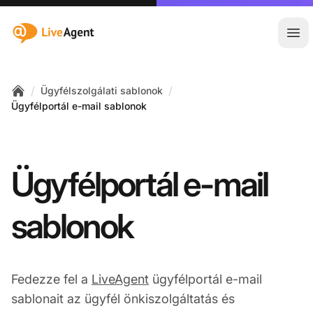
:site.title
Főm
/
/
Ügyfélszolgálati sablonok
Home
Ügyfélportál e-mail sablonok
Ügyfélportál e-mail
sablonok
Fedezze fel a
LiveAgent
ügyfélportál e-mail
sablonait az ügyfél önkiszolgáltatás és