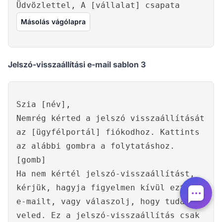
Üdvözlettel, A [vállalat] csapata
Másolás vágólapra
Jelszó-visszaállítási e-mail sablon 3
Szia [név],
Nemrég kérted a jelszó visszaállítását
az [ügyfélportál] fiókodhoz. Kattints
az alábbi gombra a folytatáshoz.
[gomb]
Ha nem kértél jelszó-visszaállítást,
kérjük, hagyja figyelmen kívül ezt az
e-mailt, vagy válaszolj, hogy tudassuk
veled. Ez a jelszó-visszaállítás csak