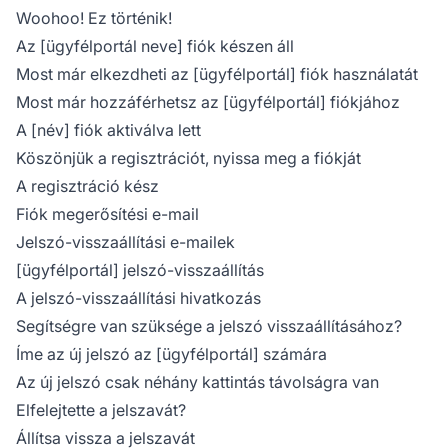
Woohoo! Ez történik!
Az [ügyfélportál neve] fiók készen áll
Most már elkezdheti az [ügyfélportál] fiók használatát
Most már hozzáférhetsz az [ügyfélportál] fiókjához
A [név] fiók aktiválva lett
Köszönjük a regisztrációt, nyissa meg a fiókját
A regisztráció kész
Fiók megerősítési e-mail
Jelszó-visszaállítási e-mailek
[ügyfélportál] jelszó-visszaállítás
A jelszó-visszaállítási hivatkozás
Segítségre van szüksége a jelszó visszaállításához?
Íme az új jelszó az [ügyfélportál] számára
Az új jelszó csak néhány kattintás távolságra van
Elfelejtette a jelszavát?
Állítsa vissza a jelszavát