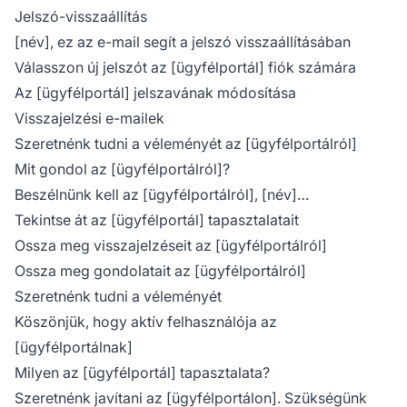
Jelszó-visszaállítás
[név], ez az e-mail segít a jelszó visszaállításában
Válasszon új jelszót az [ügyfélportál] fiók számára
Az [ügyfélportál] jelszavának módosítása
Visszajelzési e-mailek
Szeretnénk tudni a véleményét az [ügyfélportálról]
Mit gondol az [ügyfélportálról]?
Beszélnünk kell az [ügyfélportálról], [név]…
Tekintse át az [ügyfélportál] tapasztalatait
Ossza meg visszajelzéseit az [ügyfélportálról]
Ossza meg gondolatait az [ügyfélportálról]
Szeretnénk tudni a véleményét
Köszönjük, hogy aktív felhasználója az
[ügyfélportálnak]
Milyen az [ügyfélportál] tapasztalata?
Szeretnénk javítani az [ügyfélportálon]. Szükségünk