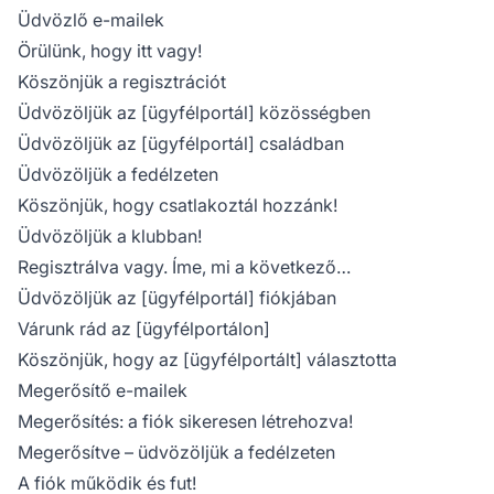
Üdvözlő e-mailek
Örülünk, hogy itt vagy!
Köszönjük a regisztrációt
Üdvözöljük az [ügyfélportál] közösségben
Üdvözöljük az [ügyfélportál] családban
Üdvözöljük a fedélzeten
Köszönjük, hogy csatlakoztál hozzánk!
Üdvözöljük a klubban!
Regisztrálva vagy. Íme, mi a következő…
Üdvözöljük az [ügyfélportál] fiókjában
Várunk rád az [ügyfélportálon]
Köszönjük, hogy az [ügyfélportált] választotta
Megerősítő e-mailek
Megerősítés: a fiók sikeresen létrehozva!
Megerősítve – üdvözöljük a fedélzeten
A fiók működik és fut!