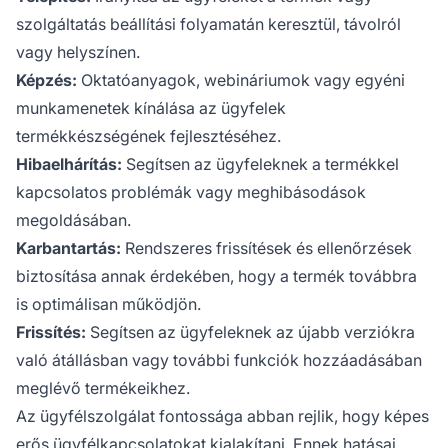
szolgáltatás beállítási folyamatán keresztül, távolról
vagy helyszínen.
Képzés:
Oktatóanyagok, webináriumok vagy egyéni
munkamenetek kínálása az ügyfelek
termékkészségének fejlesztéséhez.
Hibaelhárítás:
Segítsen az ügyfeleknek a termékkel
kapcsolatos problémák vagy meghibásodások
megoldásában.
Karbantartás:
Rendszeres frissítések és ellenőrzések
biztosítása annak érdekében, hogy a termék továbbra
is optimálisan működjön.
Frissítés:
Segítsen az ügyfeleknek az újabb verziókra
való átállásban vagy további funkciók hozzáadásában
meglévő termékeikhez.
Az ügyfélszolgálat fontossága abban rejlik, hogy képes
erős ügyfélkapcsolatokat kialakítani. Ennek hatásai