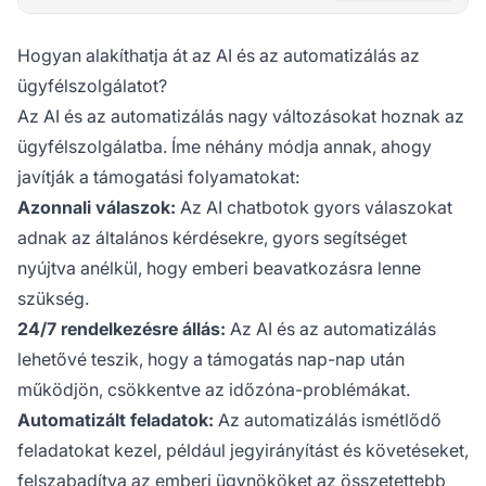
Hogyan alakíthatja át az AI és az automatizálás az
ügyfélszolgálatot?
Az AI és az automatizálás nagy változásokat hoznak az
ügyfélszolgálatba. Íme néhány módja annak, ahogy
javítják a támogatási folyamatokat:
Azonnali válaszok:
Az AI chatbotok gyors válaszokat
adnak az általános kérdésekre, gyors segítséget
nyújtva anélkül, hogy emberi beavatkozásra lenne
szükség.
24/7 rendelkezésre állás:
Az AI és az automatizálás
lehetővé teszik, hogy a támogatás nap-nap után
működjön, csökkentve az időzóna-problémákat.
Automatizált feladatok:
Az automatizálás ismétlődő
feladatokat kezel, például jegyirányítást és követéseket,
felszabadítva az emberi ügynököket az összetettebb