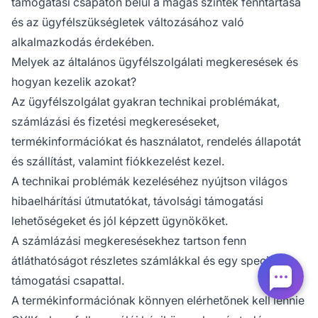
támogatási csapaton belül a magas szintek fenntartása
és az ügyfélszükségletek változásához való
alkalmazkodás érdekében.
Melyek az általános ügyfélszolgálati megkeresések és
hogyan kezelik azokat?
Az ügyfélszolgálat gyakran technikai problémákat,
számlázási és fizetési megkereséseket,
termékinformációkat és használatot, rendelés állapotát
és szállítást, valamint fiókkezelést kezel.
A technikai problémák kezeléséhez nyújtson világos
hibaelhárítási útmutatókat, távolsági támogatási
lehetőségeket és jól képzett ügynököket.
A számlázási megkeresésekhez tartson fenn
átláthatóságot részletes számlákkal és egy speciális
támogatási csapattal.
A termékinformációnak könnyen elérhetőnek kell lennie