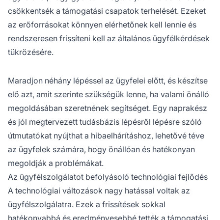
csökkentsék a támogatási csapatok terhelését. Ezeket
az erőforrásokat könnyen elérhetőnek kell lennie és
rendszeresen frissíteni kell az általános ügyfélkérdések
tükrözésére.
Maradjon néhány lépéssel az ügyfelei előtt, és készítse
elő azt, amit szerinte szükségük lenne, ha valami önálló
megoldásában szeretnének segítséget. Egy naprakész
és jól megtervezett tudásbázis lépésről lépésre szóló
útmutatókat nyújthat a hibaelhárításhoz, lehetővé téve
az ügyfelek számára, hogy önállóan és hatékonyan
megoldják a problémákat.
Az ügyfélszolgálatot befolyásoló technológiai fejlődés
A technológiai változások nagy hatással voltak az
ügyfélszolgálatra. Ezek a frissítések sokkal
hatékonyabbá és eredményesebbé tették a támogatási