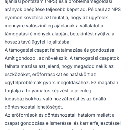
ajánlási pontszám (NPS) és a problémamegoldási
arányok beépítése teljesebb képet ad. Például az NPS
nyomon követése azt mutatja, hogy az ügyfelek
mennyire valószínűleg ajánlanák a vállalatot a
támogatási élmények alapján, betekintést nyújtva a
hosszú távú ügyfél-lojalitásba.
A támogatási csapat felhatalmazása és gondozása
Amit gondozol, az növekszik. A támogatási csapatok
felhatalmazása azt jelenti, hogy megadod nekik az
eszközöket, erőforrásokat és hatáskört az
ügyfélproblémák gyors megoldásához. Ez magában
foglalja a folyamatos képzést, a jelenlegi
tudásbázisokhoz való hozzáférést és az önálló
döntéshozatal lehetőségét.
Az erőforrások és döntéshozatali hatalom mellett a
csapat gondozása elismeréssel és karrierfejlesztéssel