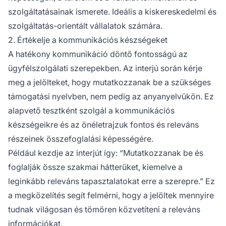
szolgáltatásainak ismerete. Ideális a kiskereskedelmi és
szolgáltatás-orientált vállalatok számára.
2. Értékelje a kommunikációs készségeket
A hatékony kommunikáció döntő fontosságú az
ügyfélszolgálati szerepekben. Az interjú során kérje
meg a jelölteket, hogy mutatkozzanak be a szükséges
támogatási nyelvben, nem pedig az anyanyelvükön. Ez
alapvető tesztként szolgál a kommunikációs
készségeikre és az önéletrajzuk fontos és releváns
részeinek összefoglalási képességére.
Például kezdje az interjút így: “Mutatkozzanak be és
foglalják össze szakmai hátterüket, kiemelve a
leginkább releváns tapasztalatokat erre a szerepre.” Ez
a megközelítés segít felmérni, hogy a jelöltek mennyire
tudnak világosan és tömören közvetíteni a releváns
információkat.