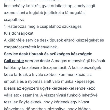
Íme néhány konkrét, gyakorlatias tipp, amely segít
azonosítani a legjobb jelölteket a támogatási
csapathoz:
1. Határozza meg a csapatához szükséges
tulajdonságokat
A különféle
service desk
típusok eltérő készségeket és
csapatösszetételt igényelnek.
Service desk típusok és szükséges készségek:
Call center
service desk:
A magas mennyiségű hívások
hatékony kezelésére összpontosít. A kulcskészségek
közé tartozik a kiváló szóbeli kommunikáció, az
empátia és a nyomás alatt való munka képessége.
Ideális az egyszerű ügyfélkérdésekkel rendelkező
vállalatok számára. A visszahívási funkció lehetővé
teszi az ügyfeleknek, hogy kérjenek egy hívást
kényelmes időpontban, biztosítva, hogy időben