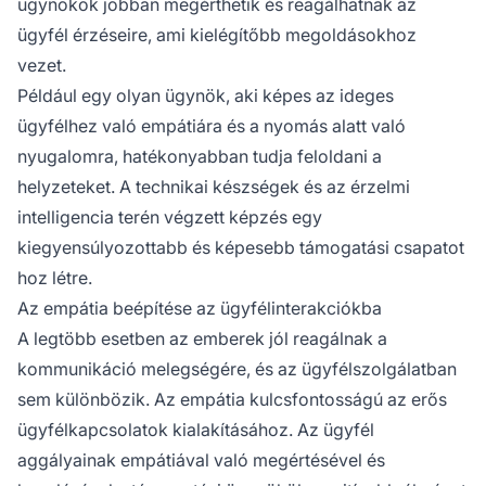
ügynökök jobban megérthetik és reagálhatnak az
ügyfél érzéseire, ami kielégítőbb megoldásokhoz
vezet.
Például egy olyan ügynök, aki képes az ideges
ügyfélhez való empátiára és a nyomás alatt való
nyugalomra, hatékonyabban tudja feloldani a
helyzeteket. A technikai készségek és az érzelmi
intelligencia terén végzett képzés egy
kiegyensúlyozottabb és képesebb támogatási csapatot
hoz létre.
Az empátia beépítése az ügyfélinterakciókba
A legtöbb esetben az emberek jól reagálnak a
kommunikáció melegségére, és az ügyfélszolgálatban
sem különbözik. Az empátia kulcsfontosságú az erős
ügyfélkapcsolatok kialakításához. Az ügyfél
aggályainak empátiával való megértésével és