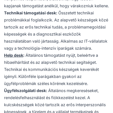
kapjanak támogatást anélkül, hogy várakozniuk kellene.
Technikai támogatási desk:
Összetett technikai
problémákkal foglalkozik. Az alapvető készségek közé
tartozik az erős technikai tudás, a problémamegoldási
képességek és a diagnosztikai eszközök
használatában való jártasság. Alkalmas az IT-vállalatok
vagy a technológia-intenzív iparágak számára.
Help desk
:
Általános támogatást nyújt, beleértve a
hibaelhárítást és az alapvető technikai segítséget.
Technikai és kommunikációs készségek keverékét
igényli. Különféle iparágakban gyakori az
ügyfélproblémák széles körének kezelésére.
Ügyfélszolgálati desk:
Általános megkereséseket,
rendelésfelhasználást és fiókkezelést kezel. A
kulcskészségek közé tartozik az erős interperszonális
képességek, a türelem és a vállalat termékeinek és