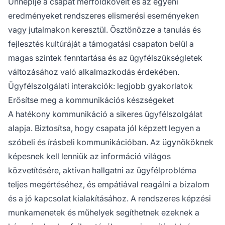
Ünneplje a csapat mérföldköveit és az egyéni
eredményeket rendszeres elismerési eseményeken
vagy jutalmakon keresztül. Ösztönözze a tanulás és
fejlesztés kultúráját a támogatási csapaton belül a
magas szintek fenntartása és az ügyfélszükségletek
változásához való alkalmazkodás érdekében.
Ügyfélszolgálati interakciók: legjobb gyakorlatok
Erősítse meg a kommunikációs készségeket
A hatékony kommunikáció a sikeres ügyfélszolgálat
alapja. Biztosítsa, hogy csapata jól képzett legyen a
szóbeli és írásbeli kommunikációban. Az ügynököknek
képesnek kell lenniük az információ világos
közvetítésére, aktívan hallgatni az ügyfélprobléma
teljes megértéséhez, és empátiával reagálni a bizalom
és a jó kapcsolat kialakításához. A rendszeres képzési
munkamenetek és műhelyek segíthetnek ezeknek a