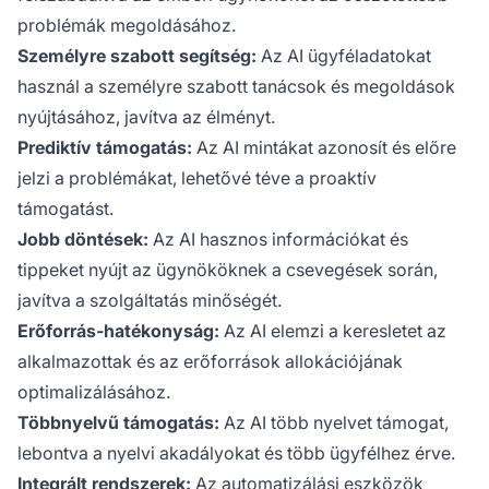
problémák megoldásához.
Személyre szabott segítség:
Az AI ügyféladatokat
használ a személyre szabott tanácsok és megoldások
nyújtásához, javítva az élményt.
Prediktív támogatás:
Az AI mintákat azonosít és előre
jelzi a problémákat, lehetővé téve a proaktív
támogatást.
Jobb döntések:
Az AI hasznos információkat és
tippeket nyújt az ügynököknek a csevegések során,
javítva a szolgáltatás minőségét.
Erőforrás-hatékonyság:
Az AI elemzi a keresletet az
alkalmazottak és az erőforrások allokációjának
optimalizálásához.
Többnyelvű támogatás:
Az AI több nyelvet támogat,
lebontva a nyelvi akadályokat és több ügyfélhez érve.
Integrált rendszerek:
Az automatizálási eszközök