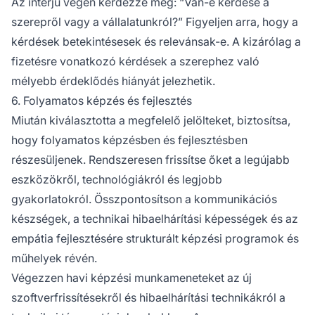
Az interjú végén kérdezze meg: “Van-e kérdése a
szerepről vagy a vállalatunkról?” Figyeljen arra, hogy a
kérdések betekintésesek és relevánsak-e. A kizárólag a
fizetésre vonatkozó kérdések a szerephez való
mélyebb érdeklődés hiányát jelezhetik.
6. Folyamatos képzés és fejlesztés
Miután kiválasztotta a megfelelő jelölteket, biztosítsa,
hogy folyamatos képzésben és fejlesztésben
részesüljenek. Rendszeresen frissítse őket a legújabb
eszközökről, technológiákról és legjobb
gyakorlatokról. Összpontosítson a kommunikációs
készségek, a technikai hibaelhárítási képességek és az
empátia fejlesztésére strukturált képzési programok és
műhelyek révén.
Végezzen havi képzési munkameneteket az új
szoftverfrissítésekről és hibaelhárítási technikákról a