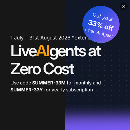
Get your
33% off
+ free AI Agent
1 July – 31st August 2026 *extended
Live
AI
gents at
Zero Cost
Use code
SUMMER-33M
for monthly and
SUMMER-33Y
for yearly subscription