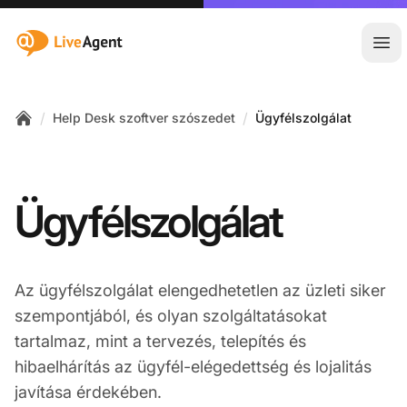
:site.title
Főm
/
/
Help Desk szoftver szószedet
Ügyfélszolgálat
Home
Ügyfélszolgálat
Az ügyfélszolgálat elengedhetetlen az üzleti siker
szempontjából, és olyan szolgáltatásokat
tartalmaz, mint a tervezés, telepítés és
hibaelhárítás az ügyfél-elégedettség és lojalitás
javítása érdekében.