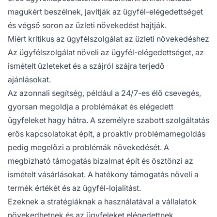
magukért beszélnek, javítják az ügyfél-elégedettséget
és végső soron az üzleti növekedést hajtják.
Miért kritikus az ügyfélszolgálat az üzleti növekedéshez
Az ügyfélszolgálat növeli az ügyfél-elégedettséget, az
ismételt üzleteket és a szájról szájra terjedő
ajánlásokat.
Az azonnali segítség, például a 24/7-es élő csevegés,
gyorsan megoldja a problémákat és elégedett
ügyfeleket hagy hátra. A személyre szabott szolgáltatás
erős kapcsolatokat épít, a proaktív problémamegoldás
pedig megelőzi a problémák növekedését. A
megbízható támogatás bizalmat épít és ösztönzi az
ismételt vásárlásokat. A hatékony támogatás növeli a
termék értékét és az ügyfél-lojalitást.
Ezeknek a stratégiáknak a használatával a vállalatok
növekedhetnek és az ügyfeleket elégedettnek