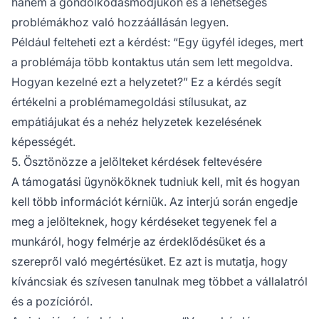
hanem a gondolkodásmódjukon és a lehetséges
problémákhoz való hozzáállásán legyen.
Például felteheti ezt a kérdést: “Egy ügyfél ideges, mert
a problémája több kontaktus után sem lett megoldva.
Hogyan kezelné ezt a helyzetet?” Ez a kérdés segít
értékelni a problémamegoldási stílusukat, az
empátiájukat és a nehéz helyzetek kezelésének
képességét.
5. Ösztönözze a jelölteket kérdések feltevésére
A támogatási ügynököknek tudniuk kell, mit és hogyan
kell több információt kérniük. Az interjú során engedje
meg a jelölteknek, hogy kérdéseket tegyenek fel a
munkáról, hogy felmérje az érdeklődésüket és a
szerepről való megértésüket. Ez azt is mutatja, hogy
kíváncsiak és szívesen tanulnak meg többet a vállalatról
és a pozícióról.